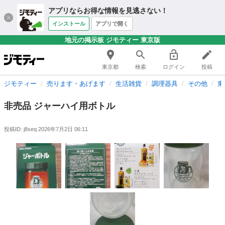
アプリならお得な情報を見逃さない！
インストール
アプリで開く
地元の掲示板 ジモティー 東京版
東京都
検索
ログイン
投稿
ジモティー
売ります・あげます
生活雑貨
調理器具
その他
東
非売品 ジャーハイ用ボトル
投稿ID: j8seq
2026年7月2日 06:11