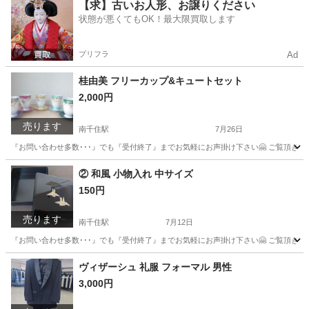
東京
台東区
南千住駅
食器
グラス
【求】古いお人形、お譲りください
状態が悪くてもOK！最大限買取します
プリフラ
Ad
桂由美 フリーカップ&キュートセット
2,000円
売ります
南千住駅
7月26日
『お問い合わせ多数･･･』でも『受付終了』までお気軽にお声掛け下さい🤗 ご覧頂きあり
東京
荒川区
南千住駅
食器
セット
② 和風 小物入れ 中サイズ
150円
売ります
南千住駅
7月12日
『お問い合わせ多数･･･』でも『受付終了』までお気軽にお声掛け下さい🤗 ご覧頂きあり
東京
荒川区
南千住駅
インテリア雑貨/小物
折り鶴
ヴィザーシュ 礼服 フォーマル 男性
3,000円