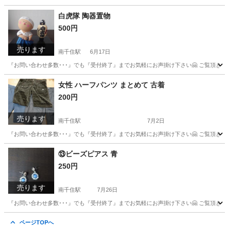
東京
台東区
南千住駅
家庭用品
おぼん
白虎隊 陶器置物
500円
売ります
南千住駅
6月17日
『お問い合わせ多数･･･』でも『受付終了』までお気軽にお声掛け下さい🤗 ご覧頂きあ
東京
荒川区
南千住駅
インテリア雑貨/小物
置物
女性 ハーフパンツ まとめて 古着
200円
売ります
南千住駅
7月2日
『お問い合わせ多数･･･』でも『受付終了』までお気軽にお声掛け下さい🤗 ご覧頂きありが
東京
台東区
南千住駅
ボトムス
ハーフパンツ
⑬ビーズピアス 青
250円
売ります
南千住駅
7月26日
『お問い合わせ多数･･･』でも『受付終了』までお気軽にお声掛け下さい🤗 ご覧頂きあ
東京
荒川区
南千住駅
アクセサリー
日用品
ページTOPへ