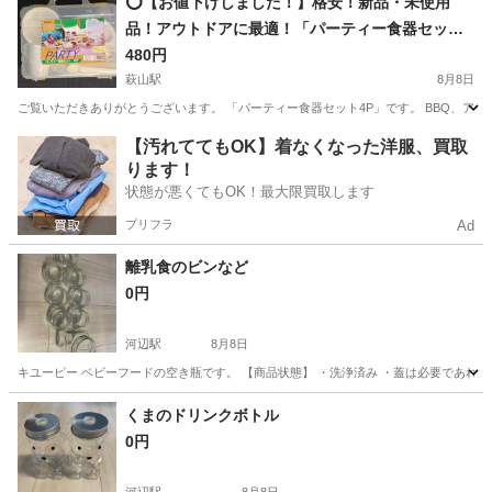
⭕️【お値下げしました！】格安！新品・未使用
品！アウトドアに最適！「パーティー食器セット4
P」⭕️
480円
萩山駅
8月8日
ご覧いただきありがとうございます。 「パーティー食器セット4P」です。 BBQ、アウ
東京
東村山市
萩山駅
食器
アウトドア
【汚れててもOK】着なくなった洋服、買取
ります！
状態が悪くてもOK！最大限買取します
プリフラ
Ad
離乳食のビンなど
0円
河辺駅
8月8日
キユーピー ベビーフードの空き瓶です。 【商品状態】 ・洗浄済み ・蓋は必要であれ
東京
青梅市
河辺駅
生活雑貨
離乳食
くまのドリンクボトル
0円