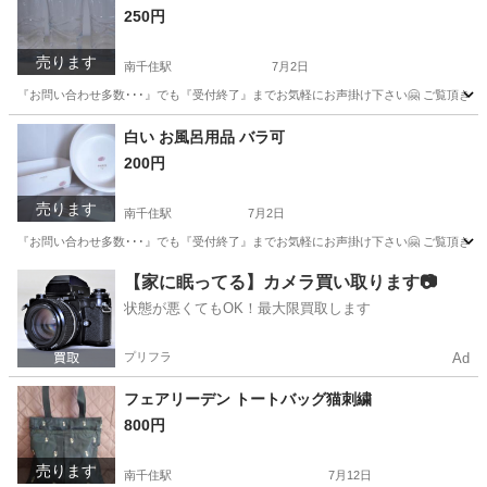
250円
売ります
南千住駅
7月2日
『お問い合わせ多数･･･』でも『受付終了』までお気軽にお声掛け下さい🤗 ご覧頂きあり
東京
台東区
南千住駅
食器
グラス
白い お風呂用品 バラ可
200円
売ります
南千住駅
7月2日
『お問い合わせ多数･･･』でも『受付終了』までお気軽にお声掛け下さい🤗 ご覧頂きあり
東京
台東区
南千住駅
家庭用品
風呂
【家に眠ってる】カメラ買い取ります📷
状態が悪くてもOK！最大限買取します
プリフラ
Ad
フェアリーデン トートバッグ猫刺繍
800円
売ります
南千住駅
7月12日