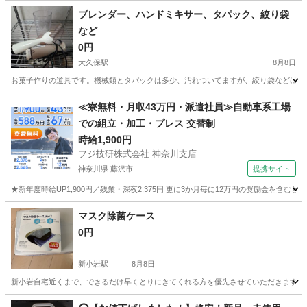
ブレンダー、ハンドミキサー、タパック、絞り袋
など
0円
大久保駅
8月8日
お菓子作りの道具です。機械類とタパックは多少、汚れついてますが、絞り袋などは未使
東京
新宿区
大久保駅
家庭用品
≪寮無料・月収43万円・派遣社員≫自動車系工場
での組立・加工・プレス 交替制
時給1,900円
フジ技研株式会社 神奈川支店
神奈川県 藤沢市
提携サイト
★新年度時給UP1,900円／残業・深夜2,375円 更に3か月毎に12万円の奨励金を含む
神奈川
藤沢市
その他
マスク除菌ケース
0円
新小岩駅
8月8日
新小岩自宅近くまで、できるだけ早くとりにきてくれる方を優先させていただきます。
東京
葛飾区
新小岩駅
その他