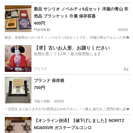
東京
板橋区
ときわ台駅
家庭用品
新品 サンリオ ノベルティ4点セット 洋服の青山 非
売品 ブランケット 巾着 保存容器
400円
門前仲町駅
8月8日
新品・未使用のハローキティ ノベルティ4点セットです。 洋服の青山でもらった非売品で
東京
江東区
門前仲町駅
ノベルティグッズ
【求】古いお人形、お譲りください
状態が悪くてもOK！最大限買取します
プリフラ
Ad
ブランド 保存袋
700円
千駄ケ谷駅
8月8日
＊定型文,まだありますか?の質問はおやめ下さい｡ ＊ご購入,値引き,ご質問の前に必ず
東京
渋谷区
千駄ケ谷駅
ラッピング用品
ブランド
【オンライン決済】【値下げしました】NORITZ
NG60SVR ガステーブルコンロ