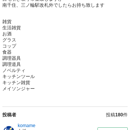
南千住、三ノ輪駅改札外でしたらお持ち致します

雑貨

生活雑貨

お酒

グラス

コップ

食器

調理器具

調理道具

ノベルティ

キッチンツール

キッチン雑貨

メイソンジャー

投稿者
投稿
180
件
komame