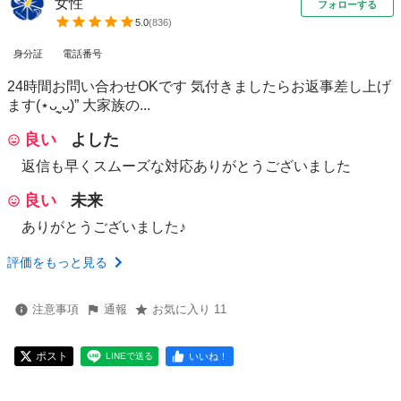
女性
フォローする
5.0
(
836
)
身分証
電話番号
24時間お問い合わせOKです 気付きましたらお返事差し上げ
ます(⋆ᴗ͈ˬᴗ͈)” 大家族の...
良い
よした
返信も早くスムーズな対応ありがとうございました
良い
未来
ありがとうございました♪
評価をもっと見る
注意事項
通報
お気に入り 11
ポスト
いいね！
LINEで送る