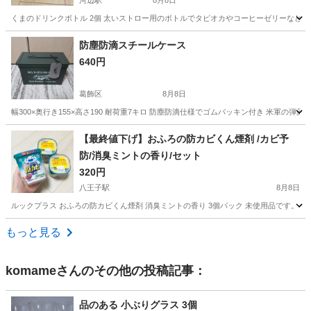
河辺駅
8月8日
くまのドリンクボトル 2個 太いストロー用のボトルでタピオカやコーヒーゼリーなど
東京
青梅市
河辺駅
生活雑貨
くま
防塵防滴スチールケース
640円
葛飾区
8月8日
幅300×奥行き155×高さ190 耐荷重7キロ 防塵防滴仕様でゴムパッキン付き 米軍の
東京
葛飾区
家庭用品
ケース
【最終値下げ】おふろの防カビくん煙剤 /カビ予
防/消臭ミントの香り/セット
320円
八王子駅
8月8日
ルックプラス おふろの防カビくん煙剤 消臭ミントの香り 3個パック 未使用品です。 
東京
八王子市
八王子駅
洗濯用品
ミント
もっと見る
komame
さんのその他の投稿記事：
品のある 小ぶりグラス 3個