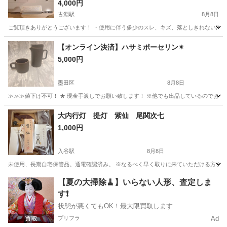
4,000円
古淵駅
8月8日
ご覧頂きありがとうございます！ ・使用に伴う多少のスレ、キズ、落としきれない汚れな
東京
町田市
古淵駅
調理器具
【オンライン決済】ハサミポーセリン✴︎
5,000円
墨田区
8月8日
≫≫≫値下げ不可！ ★ 現金手渡しでお願い致します！ ※他でも出品しているのでお早めに！！ 
東京
墨田区
食器
HASAMI
大内行灯 提灯 紫仙 尾関次七
1,000円
入谷駅
8月8日
未使用、長期自宅保管品。通電確認済み。 ※なるべく早く取りに来ていただける方を優先
東京
台東区
入谷駅
冠婚葬祭
【夏の大掃除🧹】いらない人形、査定しま
す❗️
状態が悪くてもOK！最大限買取します
プリフラ
Ad