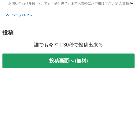
『お問い合わせ多数･･･』でも『受付終了』までお気軽にお声掛け下さい🤗 ご覧頂きありがと
東京
台東区
南千住駅
セーター
電車
ページTOPへ
投稿
誰でも今すぐ30秒で投稿出来る
投稿画面へ (無料)