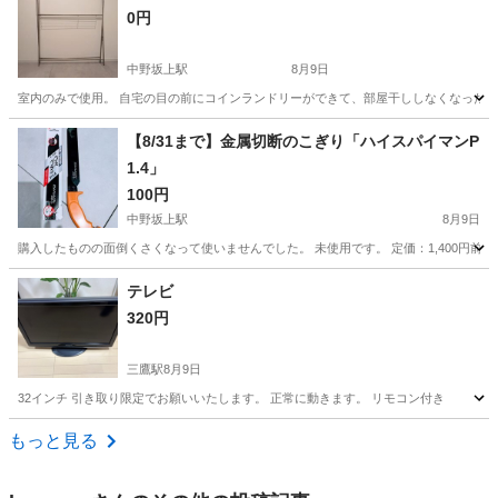
0円
中野坂上駅
8月9日
室内のみで使用。 自宅の目の前にコインランドリーができて、部屋干ししなくなったのでお譲り
東京
中野区
中野坂上駅
洗濯用品
【8/31まで】金属切断のこぎり「ハイスパイマンP
1.4」
100円
中野坂上駅
8月9日
購入したものの面倒くさくなって使いませんでした。 未使用です。 定価：1,400円前後 ↓商品参考 https:
東京
中野区
中野坂上駅
家庭用品
テレビ
320円
三鷹駅
8月9日
32インチ 引き取り限定でお願いいたします。 正常に動きます。 リモコン付き
東京
武蔵野市
三鷹駅
家庭用品
もっと見る