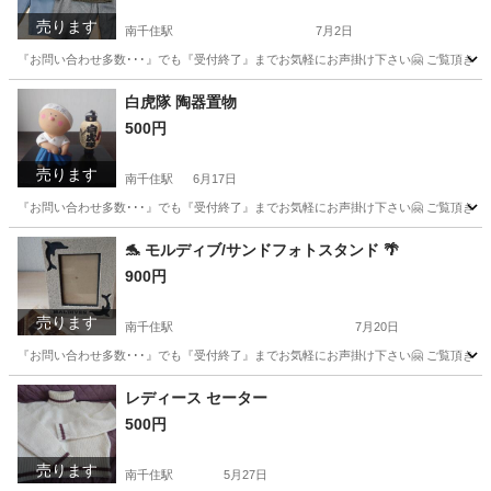
売ります
南千住駅
7月2日
『お問い合わせ多数･･･』でも『受付終了』までお気軽にお声掛け下さい🤗 ご覧頂きありが
東京
台東区
南千住駅
ボトムス
ハーフパンツ
白虎隊 陶器置物
500円
売ります
南千住駅
6月17日
『お問い合わせ多数･･･』でも『受付終了』までお気軽にお声掛け下さい🤗 ご覧頂きあ
東京
荒川区
南千住駅
インテリア雑貨/小物
置物
🐬 モルディブ/サンドフォトスタンド 🌴
900円
売ります
南千住駅
7月20日
『お問い合わせ多数･･･』でも『受付終了』までお気軽にお声掛け下さい🤗 ご覧頂きあり
東京
荒川区
南千住駅
インテリア雑貨/小物
お土産
レディース セーター
500円
売ります
南千住駅
5月27日