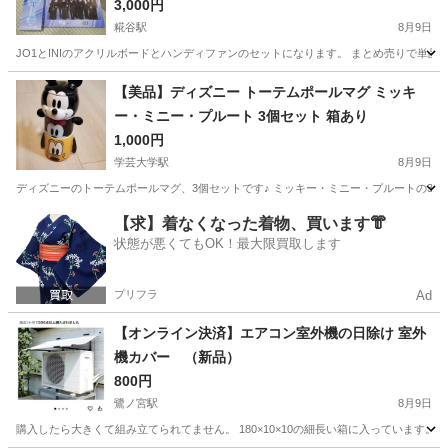
3,000円
糀谷駅
8月9日
JO1とINIのアクリルボードとハンディファンのセットになります。 まとめ売りで単品
東京
大田区
糀谷駅
ノベルティグッズ
アクリル
【美品】ディズニー トーテムポールマグ ミッキ
ー・ミニー・プルート 3個セット 箱あり
1,000円
学芸大学駅
8月9日
ディズニーのトーテムポールマグ、3個セットです♪ ミッキー・ミニー・プルートの3種類のマ
東京
目黒区
学芸大学駅
食器
【求】着なくなった着物、買います👘
状態が悪くてもOK！最大限買取します
プリフラ
Ad
【オンライン決済】エアコン室外機の日除け 室外
機カバー （新品）
800円
鷺ノ宮駅
8月9日
購入したら大きくて組み立てられてません。 180×10×10の細長い箱に入っています。 持って歩け