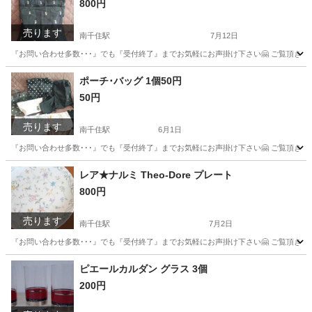
800円
売ります
南千住駅
7月12日
『お問い合わせ多数･･･』でも『受付終了』までお気軽にお声掛け下さい🤗 ご覧頂きあり
東京
台東区
南千住駅
バッグ
カバン
ポーチ･バッグ 1個50円
50円
売ります
南千住駅
6月1日
『お問い合わせ多数･･･』でも『受付終了』までお気軽にお声掛け下さい🤗 ご覧頂きあ
東京
荒川区
南千住駅
バッグ
日用品
レア★ナルミ Theo-Dore プレート
800円
売ります
南千住駅
7月2日
『お問い合わせ多数･･･』でも『受付終了』までお気軽にお声掛け下さい🤗 ご覧頂きあり
東京
台東区
南千住駅
食器
ボーンチャイナ
ピエールカルダン グラス 3個
200円