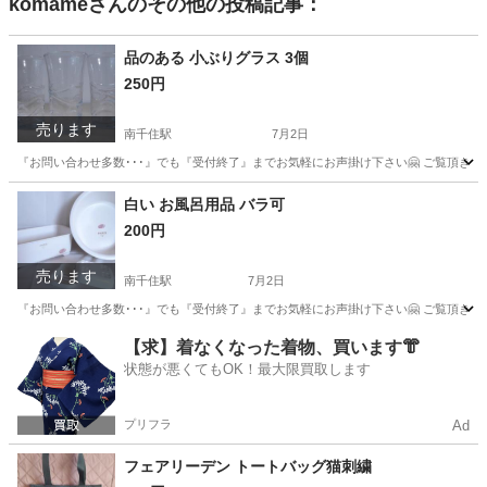
komame
さんのその他の投稿記事：
品のある 小ぶりグラス 3個
250円
売ります
南千住駅
7月2日
『お問い合わせ多数･･･』でも『受付終了』までお気軽にお声掛け下さい🤗 ご覧頂きあり
東京
台東区
南千住駅
食器
グラス
白い お風呂用品 バラ可
200円
売ります
南千住駅
7月2日
『お問い合わせ多数･･･』でも『受付終了』までお気軽にお声掛け下さい🤗 ご覧頂きあり
東京
台東区
南千住駅
家庭用品
風呂
【求】着なくなった着物、買います👘
状態が悪くてもOK！最大限買取します
プリフラ
Ad
フェアリーデン トートバッグ猫刺繍