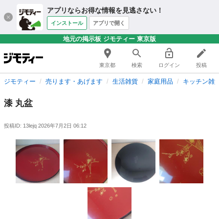
アプリならお得な情報を見逃さない！
インストール
アプリで開く
地元の掲示板 ジモティー 東京版
東京都
検索
ログイン
投稿
ジモティー
売ります・あげます
生活雑貨
家庭用品
キッチン雑
漆 丸盆
投稿ID: 13lejq
2026年7月2日 06:12