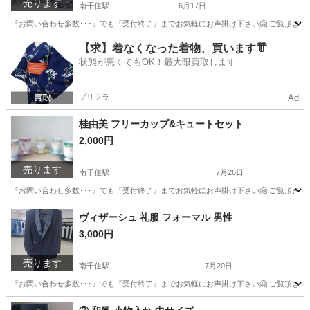
売ります
南千住駅
6月17日
『お問い合わせ多数･･･』でも『受付終了』までお気軽にお声掛け下さい🤗 ご覧頂きあり
東京
台東区
南千住駅
食器
グラス
【求】着なくなった着物、買います👘
状態が悪くてもOK！最大限買取します
プリフラ
Ad
桂由美 フリーカップ&キュートセット
2,000円
売ります
南千住駅
7月26日
『お問い合わせ多数･･･』でも『受付終了』までお気軽にお声掛け下さい🤗 ご覧頂きあり
東京
荒川区
南千住駅
食器
セット
ヴィザーシュ 礼服 フォーマル 男性
3,000円
売ります
南千住駅
7月20日
『お問い合わせ多数･･･』でも『受付終了』までお気軽にお声掛け下さい🤗 ご覧頂きあり
東京
台東区
南千住駅
スーツ
礼服