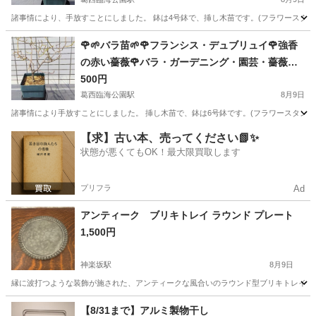
ュローズ
諸事情により、手放すことにしました。 鉢は4号鉢で、挿し木苗です。(フラワースタンド
東京
江戸川区
葛西臨海公園駅
家庭用品
バラ
🌹🌱バラ苗🌱🌹フランシス・デュブリュイ🌹強香
の赤い薔薇🌹バラ・ガーデニング・園芸・薔薇・
ばら・ばら苗・苗・花・植物
500円
葛西臨海公園駅
8月9日
諸事情により手放すことにしました。 挿し木苗で、鉢は6号鉢です。(フラワースタンドは
東京
江戸川区
葛西臨海公園駅
家庭用品
バラ
【求】古い本、売ってください📗✨
状態が悪くてもOK！最大限買取します
プリフラ
Ad
アンティーク ブリキトレイ ラウンド プレート
1,500円
神楽坂駅
8月9日
縁に波打つような装飾が施された、アンティークな風合いのラウンド型ブリキトレイです。 - 素
東京
新宿区
神楽坂駅
食器
【8/31まで】アルミ製物干し