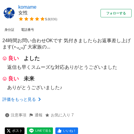
komame
女性
フォローする
5.0
(
836
)
身分証
電話番号
24時間お問い合わせOKです 気付きましたらお返事差し上げ
ます(⋆ᴗ͈ˬᴗ͈)” 大家族の...
良い
よした
返信も早くスムーズな対応ありがとうございました
良い
未来
ありがとうございました♪
評価をもっと見る
注意事項
通報
お気に入り 7
ポスト
いいね！
LINEで送る