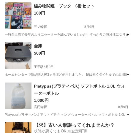
東京
中野区
鷺ノ宮駅
家庭用品
編み物関連 ブック 6冊セット
100円
三ノ輪駅
8月9日
一時自己流で毎年のようにセーターを編んでいましたが、すっかりご無沙汰になりました。
東京
台東区
三ノ輪駅
その他
かぎ針
金庫
500円
王子駅
8月9日
ホームセンターで新品購入後3ヶ月ほど使用しました。 鍵は無くダイヤルでのみ開閉で
東京
北区
王子駅
防災、セキュリティ
Platypus(プラティパス) ソフトボトル 1.0L ウォ
ーターボトル
1,000円
高円寺駅
8月9日
Platypus(プラティパス) アウトドア キャンプ ウォーターボトル ソフトボトル 1.
東京
杉並区
高円寺駅
家庭用品
アウトドア
【求】古い人形譲ってくれませんか？
状態が悪くてもOK🙆‍♀️査定0円‼️