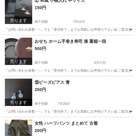
② 和風 小物入れ 中サイズ
150円
売ります
南千住駅
7月12日
『お問い合わせ多数･･･』でも『受付終了』までお気軽にお声掛け下さい🤗 ご覧頂きあり
東京
荒川区
南千住駅
インテリア雑貨/小物
折り鶴
おせち ホーム手巻き寿司 漆 重箱一段
500円
売ります
南千住駅
6月17日
『お問い合わせ多数･･･』でも『受付終了』までお気軽にお声掛け下さい🤗 ご覧頂きあり
東京
台東区
南千住駅
調理器具
重箱
⑬ビーズピアス 青
250円
売ります
南千住駅
7月26日
『お問い合わせ多数･･･』でも『受付終了』までお気軽にお声掛け下さい🤗 ご覧頂きあ
東京
荒川区
南千住駅
アクセサリー
日用品
女性 ハーフパンツ まとめて 古着
200円