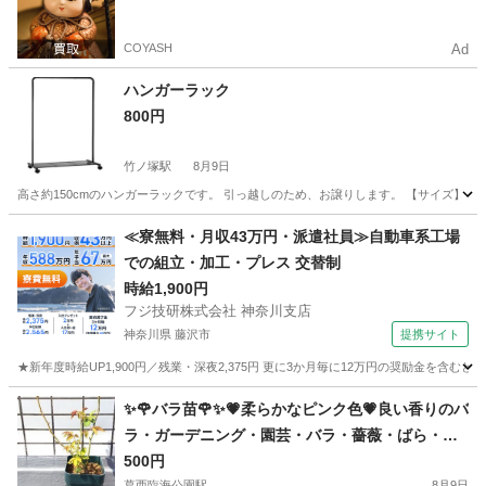
COYASH
Ad
ハンガーラック
800円
竹ノ塚駅
8月9日
高さ約150cmのハンガーラックです。 引っ越しのため、お譲りします。 【サイズ】 ・
東京
足立区
竹ノ塚駅
生活雑貨
ラック
≪寮無料・月収43万円・派遣社員≫自動車系工場
での組立・加工・プレス 交替制
時給1,900円
フジ技研株式会社 神奈川支店
神奈川県 藤沢市
提携サイト
★新年度時給UP1,900円／残業・深夜2,375円 更に3か月毎に12万円の奨励金を含む
神奈川
藤沢市
その他
✨🌹バラ苗🌹✨💗柔らかなピンク色💗良い香りのバ
ラ・ガーデニング・園芸・バラ・薔薇・ばら・バ
ラ苗・ばら苗・苗・花・植物・ER・イングリッシ
500円
葛西臨海公園駅
8月9日