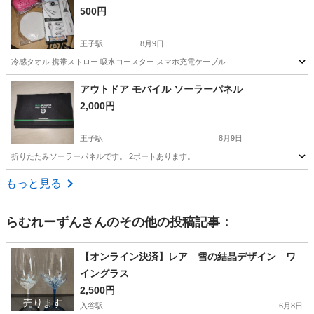
500円
王子駅
8月9日
冷感タオル 携帯ストロー 吸水コースター スマホ充電ケーブル
東京
北区
王子駅
その他
アウトドア モバイル ソーラーパネル
2,000円
王子駅
8月9日
折りたたみソーラーパネルです。 2ポートあります。
東京
北区
王子駅
防災、セキュリティ
もっと見る
らむれーずん
さんのその他の投稿記事：
【オンライン決済】レア 雪の結晶デザイン ワ
イングラス
2,500円
売ります
入谷駅
6月8日