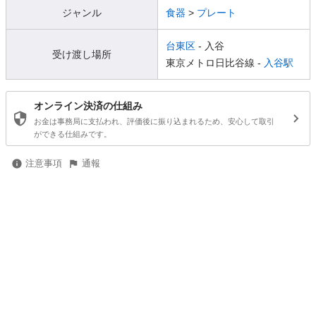
ジャンル
食器
>
プレート
台東区
- 入谷
受け渡し場所
東京メトロ日比谷線 -
入谷駅
オンライン決済の仕組み
お金は事務局に支払われ、評価後に振り込まれるため、安心して取引
ができる仕組みです。
注意事項
通報