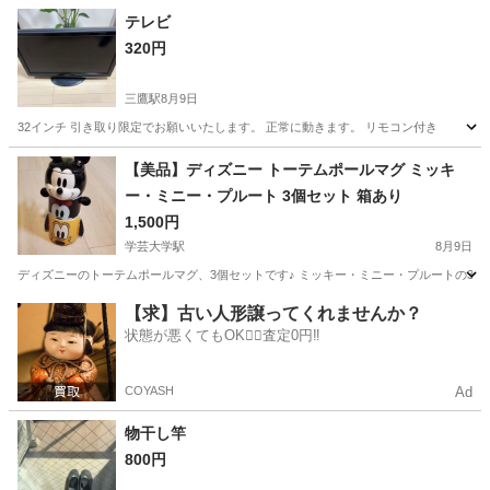
東京
中野区
中野坂上駅
家庭用品
テレビ
320円
三鷹駅
8月9日
32インチ 引き取り限定でお願いいたします。 正常に動きます。 リモコン付き
東京
武蔵野市
三鷹駅
家庭用品
【美品】ディズニー トーテムポールマグ ミッキ
ー・ミニー・プルート 3個セット 箱あり
1,500円
学芸大学駅
8月9日
ディズニーのトーテムポールマグ、3個セットです♪ ミッキー・ミニー・プルートの3種類のマ
東京
目黒区
学芸大学駅
食器
【求】古い人形譲ってくれませんか？
状態が悪くてもOK🙆‍♀️査定0円‼️
COYASH
Ad
物干し竿
800円