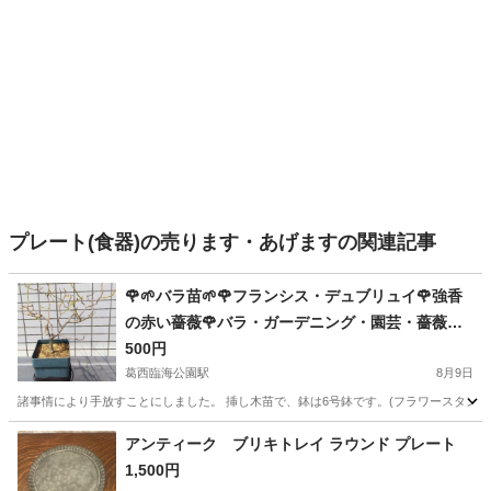
プレート(食器)の売ります・あげますの関連記事
🌹🌱バラ苗🌱🌹フランシス・デュブリュイ🌹強香
の赤い薔薇🌹バラ・ガーデニング・園芸・薔薇・
ばら・ばら苗・苗・花・植物
500円
葛西臨海公園駅
8月9日
諸事情により手放すことにしました。 挿し木苗で、鉢は6号鉢です。(フラワースタンドは
東京
江戸川区
葛西臨海公園駅
家庭用品
バラ
アンティーク ブリキトレイ ラウンド プレート
1,500円