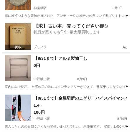
神楽坂駅
8月9日
縁に波打つような装飾が施された、アンティークな風合いのラウンド型ブリキトレイです。 - 素
東京
新宿区
神楽坂駅
食器
【求】古い本、売ってください📗✨
状態が悪くてもOK！最大限買取します
プリフラ
Ad
【8/31まで】アルミ製物干し
0円
中野坂上駅
8月9日
室内のみで使用。 自宅の目の前にコインランドリーができて、部屋干ししなくなったのでお譲り
東京
中野区
中野坂上駅
洗濯用品
【8/31まで】金属切断のこぎり「ハイスパイマンP
1.4」
100円
中野坂上駅
8月9日
購入したものの面倒くさくなって使いませんでした。 未使用です。 定価：1,400円前後 ↓商品参考 https: