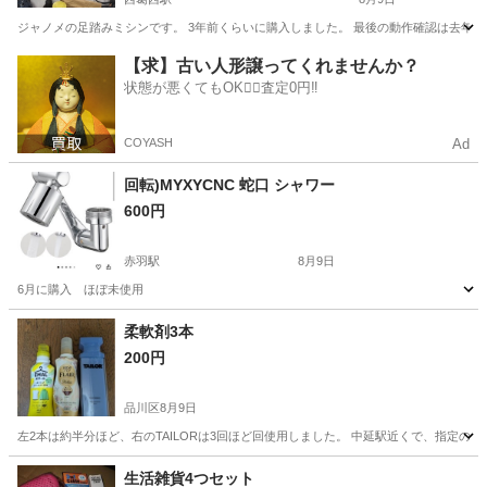
ジャノメの足踏みミシンです。 3年前くらいに購入しました。 最後の動作確認は去年です
東京
江戸川区
西葛西駅
生活雑貨
ジャノメ
【求】古い人形譲ってくれませんか？
状態が悪くてもOK🙆‍♀️査定0円‼️
COYASH
Ad
回転)MYXYCNC 蛇口 シャワー
600円
赤羽駅
8月9日
6月に購入 ほぼ未使用
東京
北区
赤羽駅
ラッピング用品
柔軟剤3本
200円
品川区
8月9日
左2本は約半分ほど、右のTAILORは3回ほど回使用しました。 中延駅近くで、指定の
東京
品川区
洗濯用品
よろしくお願いします
生活雑貨4つセット