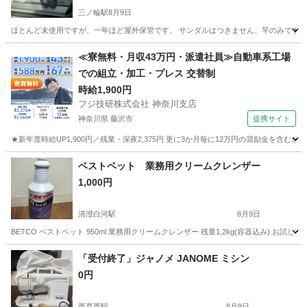
三ノ輪駅
8月9日
ほとんど未使用ですが、一年ほど屋外保管です。 サンダルはつきません、竿のみです。
東京
台東区
三ノ輪駅
洗濯用品
物干し
≪寮無料・月収43万円・派遣社員≫自動車系工場
での組立・加工・プレス 交替制
時給1,900円
フジ技研株式会社 神奈川支店
神奈川県 藤沢市
提携サイト
★新年度時給UP1,900円／残業・深夜2,375円 更に3か月毎に12万円の奨励金を含む
神奈川
藤沢市
その他
ベストベット 業務用クリームクレンザー
1,000円
清澄白河駅
8月9日
BETCO ベストベット 950ml 業務用クリームクレンザー 残量1,2kg(容器込み)
東京
江東区
清澄白河駅
掃除用具
「受付終了」ジャノメ JANOME ミシン
0円
西葛西駅
8月9日