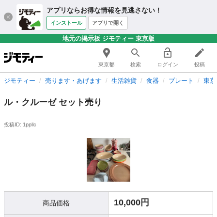
アプリならお得な情報を見逃さない！
インストール
アプリで開く
地元の掲示板 ジモティー 東京版
東京都
検索
ログイン
投稿
ジモティー
売ります・あげます
生活雑貨
食器
プレート
東京
ル・クルーゼ セット売り
投稿ID: 1ppllc
10,000円
商品価格