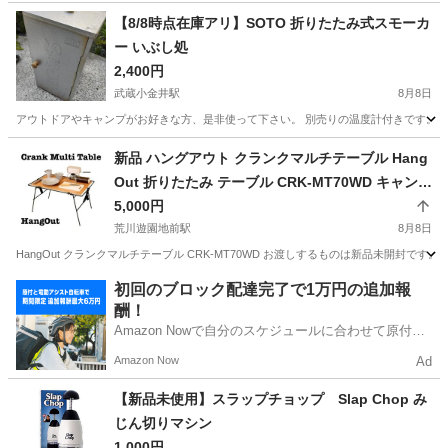
東京
港区
品川駅
家庭用品
マンホール
【8/8時点在庫アリ】SOTO 折りたたみ式スモーカ
ー いぶし処
2,400円
武蔵小金井駅
8月8日
アウトドアやキャンプがお好きな方、是非使って下さい。 別売りの温度計付きです。
東京
小金井市
武蔵小金井駅
調理器具
新品 ハングアウト クランクマルチテーブル Hang
Out 折りたたみ テーブル CRK-MT70WD キャンプ
アウトドア ソロキャン BBQ ピクニック
5,000円
荒川遊園地前駅
8月8日
HangOut クランクマルチテーブル CRK-MT70WD お渡しするものは新品未開封
東京
北区
荒川遊園地前駅
その他
アウトドア
初回のブロック配達完了で1万円の追加報
酬！
Amazon Nowで自分のスケジュールに合わせて原付や
電動アシスト自転車で配達し、報酬を獲得しましょ
Amazon Now
Ad
う！
【新品未使用】スラップチョップ Slap Chop み
じん切りマシン
1,000円