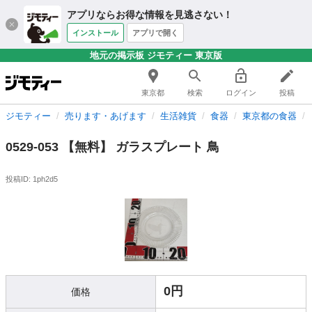
アプリならお得な情報を見逃さない！
インストール
アプリで開く
地元の掲示板 ジモティー 東京版
東京都
検索
ログイン
投稿
ジモティー
売ります・あげます
生活雑貨
食器
東京都の食器
0529-053 【無料】 ガラスプレート 鳥
投稿ID: 1ph2d5
0円
価格