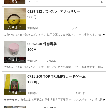
プリフラ
Ad
0128-312 バングル アクセサリー
300円
売ります
世田谷区
5月21日
ご覧いただき有り難うございます。 世⽥⾕区のごみ事業・リユース事業です。 粗⼤ごみ
東京
世田谷区
スポーツ
リユース
0626-045 保存容器
100円
売ります
世田谷区
6月26日
ご覧いただき有り難うございます。 世⽥⾕区のごみ事業・リユース事業です。 粗⼤ごみ
東京
世田谷区
スキンケア
リユース
0711-200 TOP TRUMPSカードゲーム
1,000円
売ります
世田谷区
7月11日
★★★★★ ご自宅にある不要品を是非世田谷区不要品持ち込みスポットへお持ち込みしません
東京
世田谷区
カードゲーム
スポット