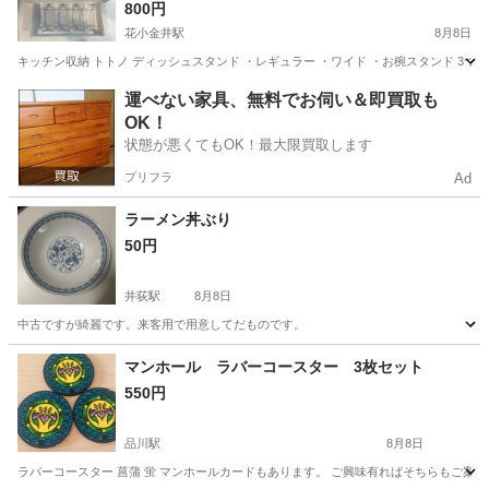
800円
花小金井駅
8月8日
キッチン収納 トトノ ディッシュスタンド ・レギュラー ・ワイド ・お椀スタンド 3
東京
東久留米市
花小金井駅
調理器具
運べない家具、無料でお伺い＆即買取も
OK！
状態が悪くてもOK！最大限買取します
プリフラ
Ad
ラーメン丼ぶり
50円
井荻駅
8月8日
中古ですが綺麗です。来客用で用意してだものです。
東京
杉並区
井荻駅
食器
マンホール ラバーコースター 3枚セット
550円
品川駅
8月8日
ラバーコースター 菖蒲 蛍 マンホールカードもあります。 ご興味有ればそちらもご案