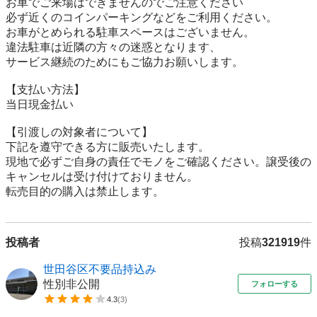
お車でご来場はできませんのでご注意ください

必ず近くのコインパーキングなどをご利用ください。

お車がとめられる駐車スペースはございません。

違法駐車は近隣の方々の迷惑となります、

サービス継続のためにもご協力お願いします。

【⽀払い⽅法】

当日現金払い

【引渡しの対象者について】

下記を遵守できる⽅に販売いたします。

現地で必ずご⾃⾝の責任でモノをご確認ください。譲受後の
キャンセルは受け付けておりません。

転売⽬的の購⼊は禁⽌します。
投稿者
投稿
321919
件
世田谷区不要品持込み
性別非公開
フォローする
4.3
(
3
)