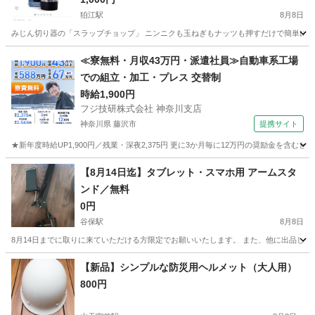
狛江駅
8月8日
みじん切り器の「スラップチョップ」 ニンニクも玉ねぎもナッツも押すだけで簡単に、あ
東京
狛江市
狛江駅
調理器具
電気代
≪寮無料・月収43万円・派遣社員≫自動車系工場
での組立・加工・プレス 交替制
時給1,900円
フジ技研株式会社 神奈川支店
神奈川県 藤沢市
提携サイト
★新年度時給UP1,900円／残業・深夜2,375円 更に3か月毎に12万円の奨励金を含む
神奈川
藤沢市
その他
【8月14日迄】タブレット・スマホ用 アームスタ
ンド／無料
0円
谷保駅
8月8日
8月14日までに取りに来ていただける方限定でお願いいたします。 また、他に出品して
東京
国立市
谷保駅
その他
タブレット
【新品】シンプルな防災用ヘルメット（大人用）
800円