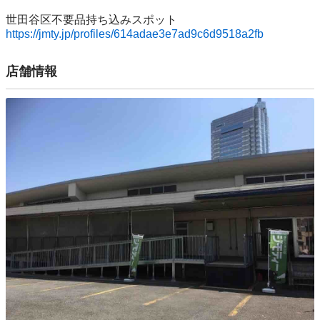
https://jmty.jp/profiles/614adae3e7ad9c6d9518a2fb
店舗情報