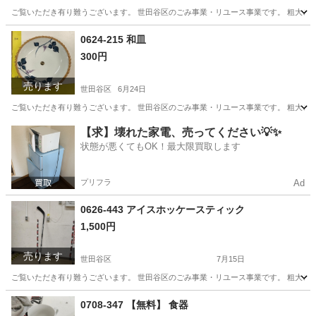
ご覧いただき有り難うございます。 世⽥⾕区のごみ事業・リユース事業です。 粗⼤ごみ
東京
世田谷区
アクセサリー
リユース
0624-215 和皿
300円
売ります
世田谷区
6月24日
ご覧いただき有り難うございます。 世⽥⾕区のごみ事業・リユース事業です。 粗⼤ごみ
東京
世田谷区
食器
リユース
【求】壊れた家電、売ってください💡✨
状態が悪くてもOK！最大限買取します
プリフラ
Ad
0626-443 アイスホッケースティック
1,500円
売ります
世田谷区
7月15日
ご覧いただき有り難うございます。 世⽥⾕区のごみ事業・リユース事業です。 粗⼤ごみ
東京
世田谷区
その他
リユース
0708-347 【無料】 食器