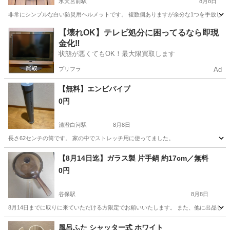
水天宮前駅
8月8日
非常にシンプルな白い防災用ヘルメットです。 複数個ありますが余分な1つを手放します
東京
中央区
水天宮前駅
防災、セキュリティ
【壊れOK】テレビ処分に困ってるなら即現
金化‼️
状態が悪くてもOK！最大限買取します
プリフラ
Ad
【無料】エンビパイプ
0円
清澄白河駅
8月8日
長さ62センチの筒です。 家の中でストレッチ用に使ってました。
東京
江東区
清澄白河駅
生活雑貨
無料
【8月14日迄】ガラス製 片手鍋 約17cm／無料
0円
谷保駅
8月8日
8月14日までに取りに来ていただける方限定でお願いいたします。 また、他に出品してい
東京
国立市
谷保駅
調理器具
風呂ふた シャッター式 ホワイト