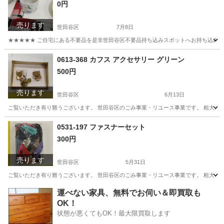
0円
売ります
世田谷区
7月8日
★★★★★ ご自宅にある不要品を是非世田谷区不要品持ち込みスポットへお持ち込みしません
東京
世田谷区
食器
スポット
0613-368 カフス アクセサリー グリーン
500円
売ります
世田谷区
6月13日
ご覧いただき有り難うございます。 世⽥⾕区のごみ事業・リユース事業です。 粗⼤ごみ
東京
世田谷区
アクセサリー
リユース
0531-197 ファスナーセット
300円
売ります
世田谷区
5月31日
ご覧いただき有り難うございます。 世⽥⾕区のごみ事業・リユース事業です。 粗⼤ごみ
東京
世田谷区
その他
リユース
運べない家具、無料でお伺い＆即買取も
OK！
状態が悪くてもOK！最大限買取します