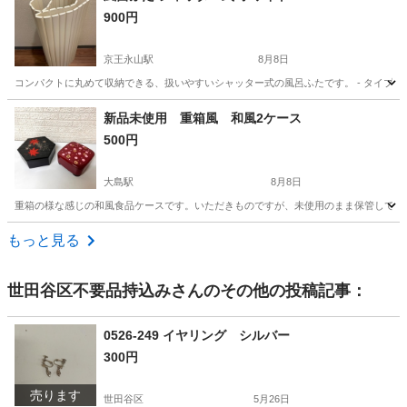
900円
京王永山駅
8月8日
コンパクトに丸めて収納できる、扱いやすいシャッター式の風呂ふたです。 - タイプ: シャッター
東京
多摩市
京王永山駅
家庭用品
新品未使用 重箱風 和風2ケース
500円
大島駅
8月8日
重箱の様な感じの和風食品ケースです。いただきものですが、未使用のまま保管していました。 サイズ
東京
江東区
大島駅
食器
重箱
もっと見る
世田谷区不要品持込み
さんのその他の投稿記事：
0526-249 イヤリング シルバー
300円
売ります
世田谷区
5月26日