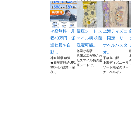
≪寮無料・月
便座シート ス
上海ディズニ
収43万円・派
マイル柄 抗菌
ー限定 リー
遣社員≫自
洗濯可能...
ナベルバスタ
雑司が谷駅
動...
オ...
抗菌加工が施され
神奈川県 藤沢...
千歳烏山駅
たスマイル柄の便
★新年度時給UP1,
上海ディズニーリ
座シートで、...
900円／残業・深
ゾート限定のリー
夜2,...
ナ・ベルがデ...