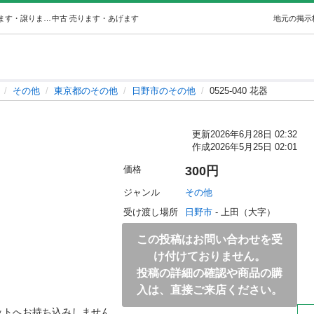
0525-040 花器 (ジモスポ日野) 日野のその他の中古あげます・譲ります｜ジモティーで不用品の処分
中古
売ります・あげます
地元の掲示
その他
東京都のその他
日野市のその他
0525-040 花器
更新
2026年6月28日 02:32
作成
2026年5月25日 02:01
価格
300円
ジャンル
その他
受け渡し場所
日野市
 - 上田（大字）
この投稿はお問い合わせを受
け付けておりません。
投稿の詳細の確認や商品の購
入は、直接ご来店ください。
ットへお持ち込みしません