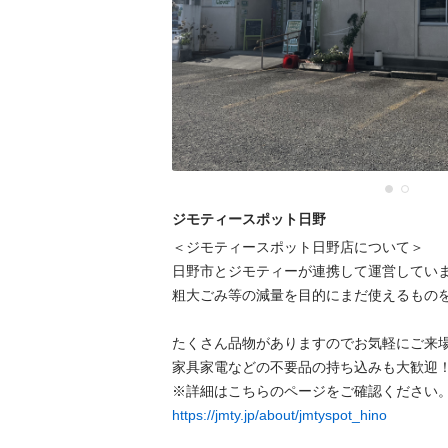
ジモティースポット日野
＜ジモティースポット日野店について＞

日野市とジモティーが連携して運営していま
粗⼤ごみ等の減量を⽬的にまだ使えるものを
たくさん品物がありますのでお気軽にご来場
家具家電などの不要品の持ち込みも大歓迎！
https://jmty.jp/about/jmtyspot_hino