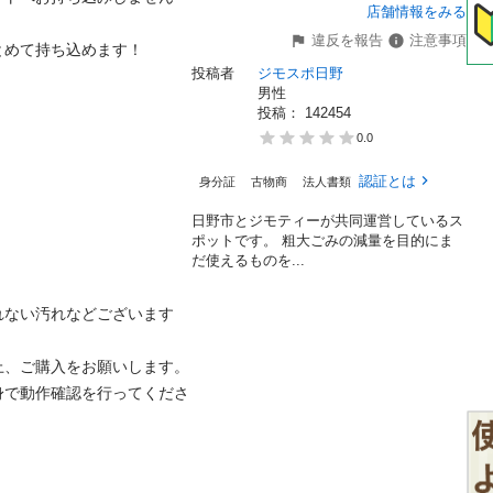
店舗情報をみる
違反を報告
注意事項
めて持ち込めます！

投稿者
ジモスポ日野
男性
投稿： 
142454
0.0
認証とは
身分証
古物商
法人書類
日野市とジモティーが共同運営しているス
ポットです。 粗⼤ごみの減量を⽬的にま
だ使えるものを...
ない汚れなどございます

、ご購入をお願いします。

身で動作確認を行ってくださ