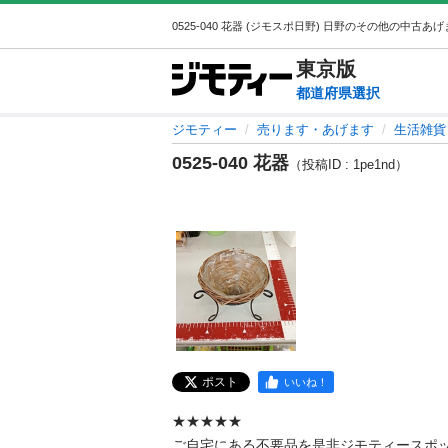
東京
版
都道府県選択
ジモティー
売ります・あげます
生活雑貨
0525-040 花器
（投稿ID : 1pe1nd）
ポスト
いいね！
★★★★★

ご自宅にある不要品を是非ジモティースポ