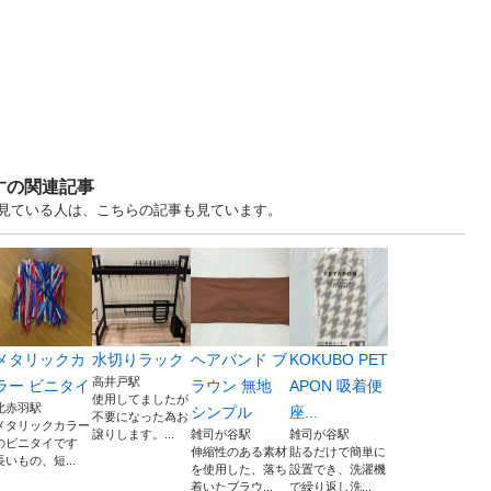
すの関連記事
ますを見ている人は、こちらの記事も見ています。
メタリックカ
水切りラック
ヘアバンド ブ
KOKUBO PET
高井戸駅
ラー ビニタイ
ラウン 無地
APON 吸着便
使用してましたが
北赤羽駅
シンプル
座...
不要になった為お
メタリックカラー
譲りします。...
雑司が谷駅
雑司が谷駅
のビニタイです
伸縮性のある素材
貼るだけで簡単に
長いもの、短...
を使用した、落ち
設置でき、洗濯機
着いたブラウ...
で繰り返し洗...