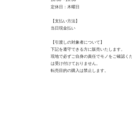
定休日：木曜日

【⽀払い⽅法】

当日現金払い

【引渡しの対象者について】

下記を遵守できる⽅に販売いたします。

現地で必ずご⾃⾝の責任でモノをご確認く
は受け付けておりません。

転売⽬的の購⼊は禁⽌します。