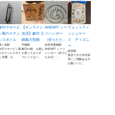
象印マホービ
【オンライン
AHEART シー
ウェットティ
ン製のステン
決済】象印 土
ツハンガー
ッシュケー
レスボトル
鍋風大型鍋
（折りたた...
ス ディズニ
幡ヶ谷駅
竹橋駅
本所吾妻橋駅
ー
象印マホービン製
象印の鍋 土鍋し
AHEART シーツ
経堂駅
のステンレスボト
か使っておらず、
ハンガー（折りた
新品ですが自宅保
ル 型番：S...
プレードは一...
たみ式）...
管にご理解ある方
お願いいた...