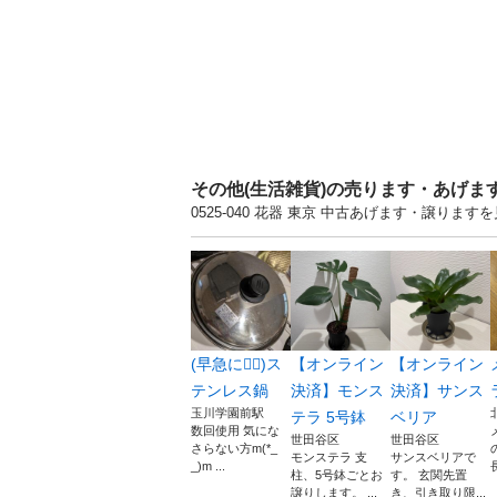
その他(生活雑貨)の売ります・あげま
0525-040 花器 東京 中古あげます・譲り
(早急に🙇‍♀️)ス
【オンライン
【オンライン
テンレス鍋
決済】モンス
決済】サンス
玉川学園前駅
テラ 5号鉢
ベリア
数回使用 気にな
世田谷区
世田谷区
さらない方m(*_
モンステラ 支
サンスベリアで
_)m ...
柱、5号鉢ごとお
す。 玄関先置
譲りします。 ...
き、引き取り限...