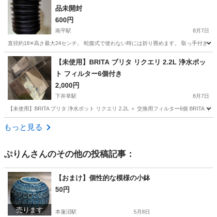
品未開封
600円
南平駅
8月7日
直径約18✕高さ最大24センチ。 蛇腹式で使わない時には折り畳めます。 取っ手付きで
東京
日野市
南平駅
掃除用具
取っ手
【未使用】BRITA ブリタ リクエリ 2.2L 浄水ポッ
ト フィルター6個付き
2,000円
下井草駅
8月7日
【未使用】BRITA ブリタ 浄水ポット リクエリ 2.2L ＋ 交換用フィルター6個 B
東京
杉並区
下井草駅
家庭用品
もっと見る
ぷりん
さんのその他の投稿記事：
【おまけ】個性的な模様の小鉢
50円
売ります
本蓮沼駅
5月8日