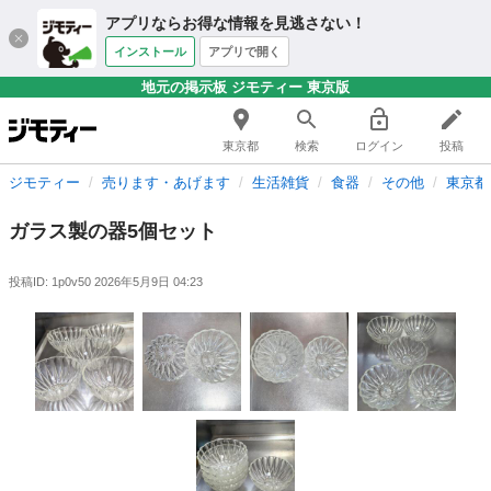
アプリならお得な情報を見逃さない！
インストール
アプリで開く
地元の掲示板 ジモティー 東京版
東京都
検索
ログイン
投稿
ジモティー
売ります・あげます
生活雑貨
食器
その他
東京都
ガラス製の器5個セット
投稿ID: 1p0v50
2026年5月9日 04:23