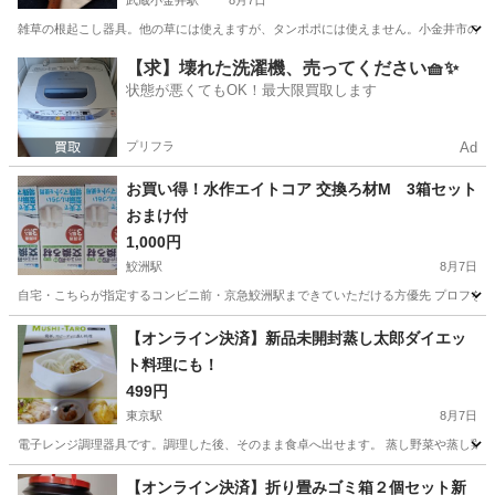
武蔵小金井駅
8月7日
雑草の根起こし器具。他の草には使えますが、タンポポには使えません。小金井市のロ
東京
小金井市
武蔵小金井駅
掃除用具
【求】壊れた洗濯機、売ってください🧺✨
状態が悪くてもOK！最大限買取します
プリフラ
Ad
お買い得！水作エイトコア 交換ろ材M 3箱セット
おまけ付
1,000円
鮫洲駅
8月7日
自宅・こちらが指定するコンビニ前・京急鮫洲駅まできていただける方優先 プロフを読ん
東京
品川区
鮫洲駅
生活雑貨
場所
【オンライン決済】新品未開封蒸し太郎ダイエッ
ト料理にも！
499円
東京駅
8月7日
電子レンジ調理器具です。調理した後、そのまま食卓へ出せます。 蒸し野菜や蒸し鶏肉
東京
中央区
東京駅
食器
【オンライン決済】折り畳みゴミ箱２個セット新