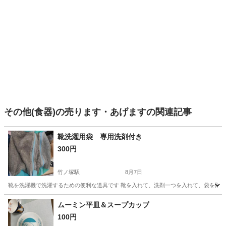
その他(食器)の売ります・あげますの関連記事
靴洗濯用袋 専用洗剤付き
300円
竹ノ塚駅
8月7日
靴を洗濯機で洗濯するための便利な道具です 靴を入れて、洗剤一つを入れて、袋を閉じ
東京
足立区
竹ノ塚駅
洗濯用品
ムーミン平皿＆スープカップ
100円