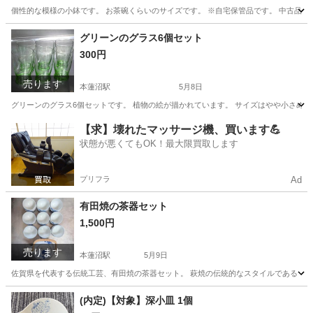
個性的な模様の小鉢です。 お茶碗くらいのサイズです。 ※自宅保管品です。 中古品にご理
東京
板橋区
本蓮沼駅
食器
小鉢
グリーンのグラス6個セット
300円
売ります
本蓮沼駅
5月8日
グリーンのグラス6個セットです。 植物の絵が描かれています。 サイズはやや小さめです。 
東京
板橋区
本蓮沼駅
食器
グラス
【求】壊れたマッサージ機、買います💪
状態が悪くてもOK！最大限買取します
プリフラ
Ad
有田焼の茶器セット
1,500円
売ります
本蓮沼駅
5月9日
佐賀県を代表する伝統工芸、有田焼の茶器セット。 萩焼の伝統的なスタイルである「萩
東京
板橋区
本蓮沼駅
食器
セット
(内定)【対象】深小皿 1個