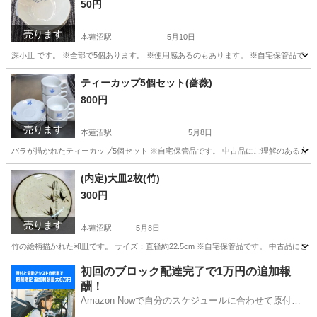
50円
売ります
本蓮沼駅
5月10日
深小皿 です。 ※全部で5個あります。 ※使用感あるのもあります。 ※自宅保管品です。 
東京
板橋区
本蓮沼駅
生活雑貨
セット
ティーカップ5個セット(薔薇)
800円
売ります
本蓮沼駅
5月8日
バラが描かれたティーカップ5個セット ※自宅保管品です。 中古品にご理解のある方のみ お
東京
板橋区
本蓮沼駅
食器
ティーカップ
(内定)大皿2枚(竹)
300円
売ります
本蓮沼駅
5月8日
竹の絵柄描かれた和皿です。 サイズ：直径約22.5cm ※自宅保管品です。 中古品にご理解
東京
板橋区
本蓮沼駅
食器
大皿
初回のブロック配達完了で1万円の追加報
酬！
Amazon Nowで自分のスケジュールに合わせて原付や
電動アシスト自転車で配達し、報酬を獲得しましょ