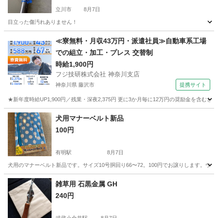
立川市
8月7日
目立った傷汚れありません！
東京
立川市
洗濯用品
≪寮無料・月収43万円・派遣社員≫自動車系工場
での組立・加工・プレス 交替制
時給1,900円
フジ技研株式会社 神奈川支店
神奈川県 藤沢市
提携サイト
★新年度時給UP1,900円／残業・深夜2,375円 更に3か月毎に12万円の奨励金を含む
神奈川
藤沢市
その他
犬用マナーベルト新品
100円
有明駅
8月7日
犬用のマナーベルト新品です。サイズ10号胴回り66〜72。100円でお譲りします。ウ
東京
江東区
有明駅
生活雑貨
マナーベルト
雑草用 石黒金属 GH
240円