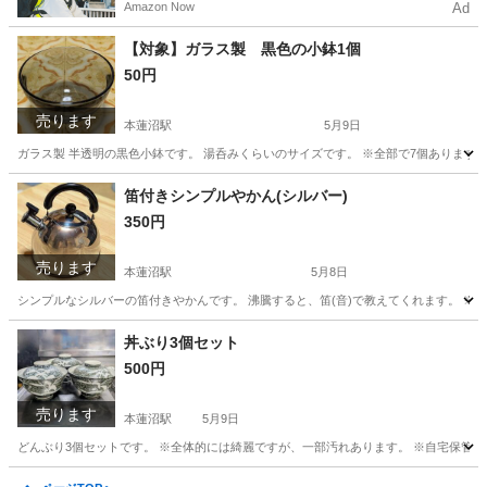
Amazon Now
Ad
う！
【対象】ガラス製 黒色の小鉢1個
50円
売ります
本蓮沼駅
5月9日
ガラス製 半透明の黒色小鉢です。 湯呑みくらいのサイズです。 ※全部で7個あります。 ※自
東京
板橋区
本蓮沼駅
食器
笛付きシンプルやかん(シルバー)
350円
売ります
本蓮沼駅
5月8日
シンプルなシルバーの笛付きやかんです。 沸騰すると、笛(音)で教えてくれます。 ※使用感
東京
板橋区
本蓮沼駅
調理器具
やかん
丼ぶり3個セット
500円
売ります
本蓮沼駅
5月9日
どんぶり3個セットです。 ※全体的には綺麗ですが、一部汚れあります。 ※自宅保管品です
東京
板橋区
本蓮沼駅
食器
セット