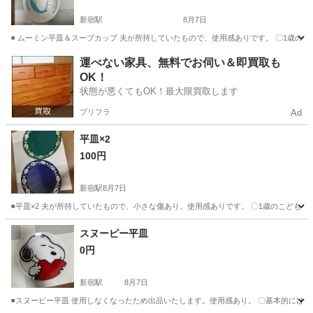
新宿駅
8月7日
◾️ ムーミン平皿＆スープカップ 夫が所持していたもので、使用感ありです。 〇1歳のこ
東京
新宿区
新宿駅
食器
運べない家具、無料でお伺い＆即買取も
OK！
状態が悪くてもOK！最大限買取します
プリフラ
Ad
平皿×2
100円
新宿駅
8月7日
◾️平皿×2 夫が所持していたもので、小さな傷あり。使用感ありです。 〇1歳のこどもがお
東京
新宿区
新宿駅
食器
スヌーピー平皿
0円
新宿駅
8月7日
◾️スヌーピー平皿 使用しなくなったため出品いたします。使用感あり。 〇基本的には9: