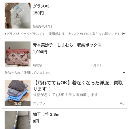
東京
新宿区
新宿駅
食器
グラス×3
150円
新宿駅
8月7日
◾️グラス×3 ビールグラスです。使用感あり。 3つまとめてのお取引をお願いいたします。
東京
新宿区
新宿駅
食器
青木美沙子 しまむら 収納ボックス
1,000円
船堀駅
8月7日
雑誌を入れて使用していました。
東京
江戸川区
船堀駅
その他
しまむら
【汚れててもOK】着なくなった洋服、買取
ります！
状態が悪くてもOK！最大限買取します
プリフラ
Ad
物干し竿 2.8m
0円