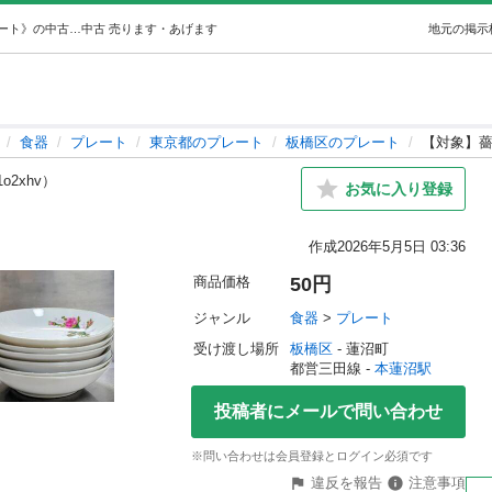
【対象】薔薇の絵小皿1枚 (ぷりん) 本蓮沼の食器《プレート》の中古あげます・譲ります｜ジモティーで不用品の処分
中古
売ります・あげます
地元の掲示
食器
プレート
東京都のプレート
板橋区のプレート
【対象】薔
1o2xhv）
お気に入り登録
作成
2026年5月5日 03:36
商品価格
50円
ジャンル
食器
 > 
プレート
受け渡し場所
板橋区
 - 蓮沼町
都営三田線 - 
本蓮沼駅
投稿者にメールで問い合わせ
※問い合わせは会員登録とログイン必須です
違反を報告
注意事項