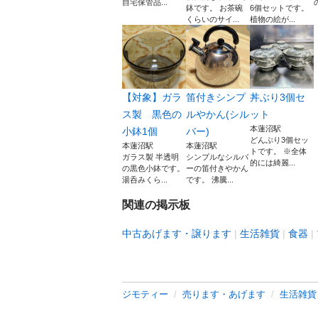
自宅保管品...
鉢です。 お茶碗
6個セットです。
くらいのサイ...
植物の絵が...
【対象】ガラ
笛付きシンプ
丼ぶり3個セ
ス製 黒色の
ルやかん(シル
ット
本蓮沼駅
小鉢1個
バー)
どんぶり3個セッ
本蓮沼駅
本蓮沼駅
トです。 ※全体
ガラス製 半透明
シンプルなシルバ
的には綺麗...
の黒色小鉢です。
ーの笛付きやかん
湯呑みくら...
です。 沸騰...
関連の掲示板
中古あげます・譲ります
生活雑貨
食器
ジモティー
売ります・あげます
生活雑貨