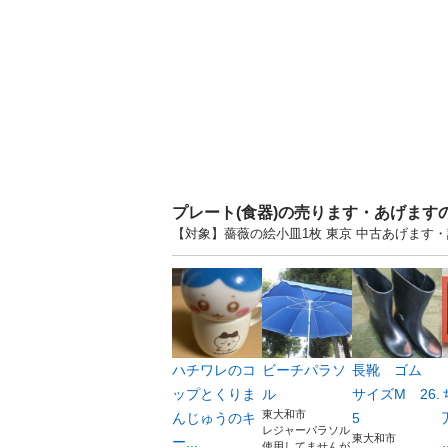
プレート(食器)の売ります・あげます
【対象】薔薇の絵小皿1枚 東京 中古あげます
ハチワレのコ
ビーチパラソ
長靴 ゴム
ップとくりま
ル
サイズM 26.
東大和市
んじゅうのキ
5
レジャーパラソル
東大和市
ー...
.
使用してませんが