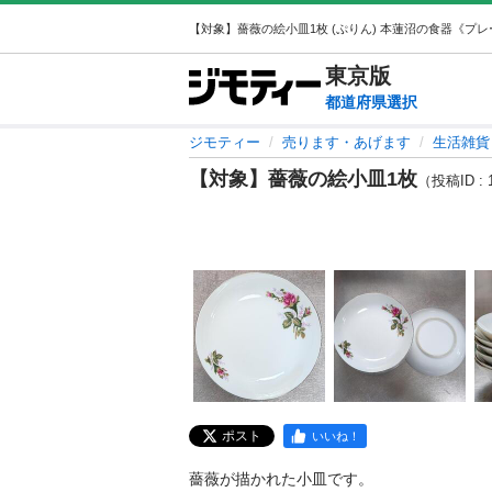
東京
版
都道府県選択
ジモティー
売ります・あげます
生活雑貨
【対象】薔薇の絵小皿1枚
（投稿ID : 
ポスト
いいね！
薔薇が描かれた小皿です。
