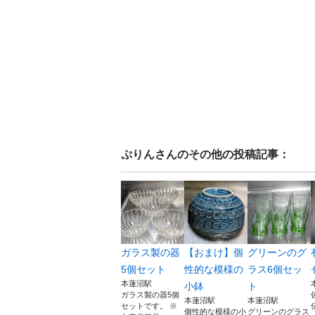
ぷりん
さんのその他の投稿記事：
ガラス製の器
【おまけ】個
グリーンのグ
5個セット
性的な模様の
ラス6個セッ
本蓮沼駅
小鉢
ト
ガラス製の器5個
本蓮沼駅
本蓮沼駅
セットです。 ※
個性的な模様の小
グリーンのグラス