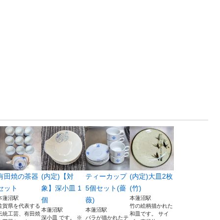
有田焼の茶器
(内定)【対
ティーカップ
(内定)大皿2枚
セット
象】深小皿 1
5個セット(薔
(竹)
本蓮沼駅
本蓮沼駅
個
薇)
佐賀県を代表する
竹の絵柄描かれた
本蓮沼駅
本蓮沼駅
伝統工芸、有田焼
和皿です。 サイ
深小皿 です。 ※
バラが描かれたテ