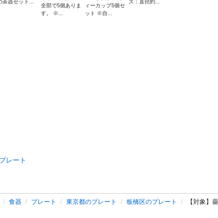
の茶器セット...
ズ：直径約...
全部で5個ありま
ィーカップ5個セ
す。 ※...
ット ※自...
プレート
食器
プレート
東京都のプレート
板橋区のプレート
【対象】薔