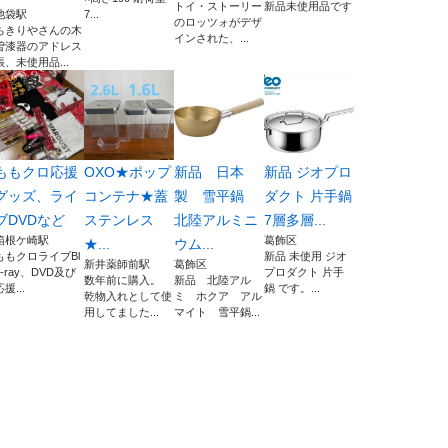
トイ・ストーリー
新品未使用品です
池袋駅
7...
のロッツォがデザ
ちきりやさんの木
インされた、...
曽漆器のアドレス
帳、未使用品...
ももクロ応援
OXO★ポップ
新品 日本
新品 ジオプロ
グッズ、ライ
コンテナ★蓋
製 雪平鍋
ダクト 片手鍋
ブDVDなど
ステンレス
北陸アルミニ
7層多層...
箱根ケ崎駅
葛飾区
★...
ウム...
ももクロライブBl
新品 未使用 ジオ
新井薬師前駅
葛飾区
u-ray、DVD及び
プロダクト 片手
数年前に購入。
新品 北陸アル
応援...
鍋 です。...
乾物入れとして使
ミ ホクア アル
用してました...
マイト 雪平鍋...