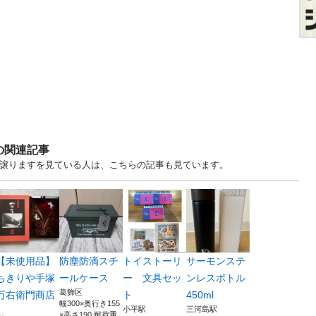
の関連記事
・譲りますを見ている人は、こちらの記事も見ています。
【未使用品】
防塵防滴スチ
トイストーリ
サーモンステ
ちきりや手塚
ールケース
ー 文具セッ
ンレスボトル
葛飾区
万右衛門商店
ト
450ml
幅300×奥行き155
小平駅
三河島駅
..
×高さ190 耐荷重