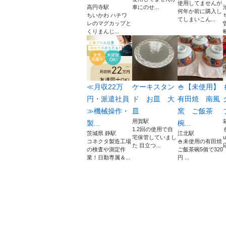
使用してませんが
高円寺駅
車にのせ...
何年か前に購入し
ちいかわ ハチワ
てしまいこん...
レのマグカップと
くりまんじ...
≪月収22万
ケーキスタン
🍚【未使用】
円・派遣社員
ド お皿 大
有田焼 南風
≫機械操作・
皿
窯 ご飯茶
用賀駅
製...
椀...
1.2回の使用で自
茨城県 静駅
江北駅
宅保管していまし
コネクタ製造工場
🍚未使用の有田焼
た 目立つ...
の検査や測定作
ご飯茶碗5個で320
業！日勤専属＆...
円 ...