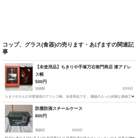
コップ、グラス(食器)の売ります・あげますの関連記
事
【未使用品】ちきりや手塚万右衛門商店 漆アドレ
ス帳
500円
池袋駅
8月6日
ちきりやさんの木曽漆器のアドレス帳、未使用品です。 螺鈿の入った綺麗な漆細工です。 箱入り未使用
東京
豊島区
池袋駅
手帳
商店
防塵防滴スチールケース
800円
葛飾区
8月6日