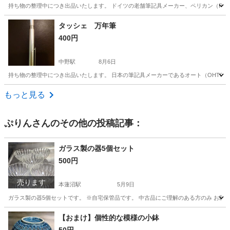
持ち物の整理中につき出品いたします。 ドイツの老舗筆記具メーカー、ペリカン（Pelikan）の万年筆「
東京
杉並区
中野駅
手帳
タッシェ 万年筆
400円
中野駅
8月6日
持ち物の整理中につき出品いたします。 日本の筆記具メーカーであるオート（OHTO）の「
東京
杉並区
中野駅
その他
もっと見る
ぷりん
さんのその他の投稿記事：
ガラス製の器5個セット
500円
売ります
本蓮沼駅
5月9日
ガラス製の器5個セットです。 ※自宅保管品です。 中古品にご理解のある方のみ お願いしま
東京
板橋区
本蓮沼駅
食器
ガラス
【おまけ】個性的な模様の小鉢