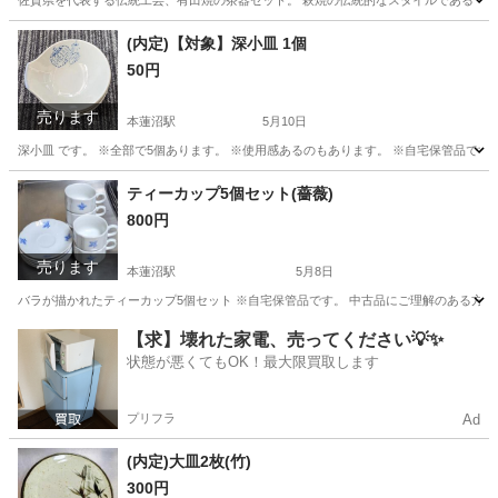
佐賀県を代表する伝統工芸、有田焼の茶器セット。 萩焼の伝統的なスタイルである「萩
東京
板橋区
本蓮沼駅
食器
セット
(内定)【対象】深小皿 1個
50円
売ります
本蓮沼駅
5月10日
深小皿 です。 ※全部で5個あります。 ※使用感あるのもあります。 ※自宅保管品です。 
東京
板橋区
本蓮沼駅
生活雑貨
セット
ティーカップ5個セット(薔薇)
800円
売ります
本蓮沼駅
5月8日
バラが描かれたティーカップ5個セット ※自宅保管品です。 中古品にご理解のある方のみ お
東京
板橋区
本蓮沼駅
食器
ティーカップ
【求】壊れた家電、売ってください💡✨
状態が悪くてもOK！最大限買取します
プリフラ
Ad
(内定)大皿2枚(竹)
300円