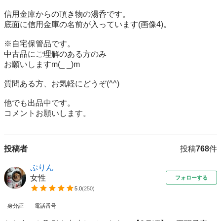
信用金庫からの頂き物の湯呑です。

底面に信用金庫の名前が入っています(画像4)。

※自宅保管品です。

中古品にご理解のある方のみ

お願いしますm(_ _)m

質問ある方、お気軽にどうぞ(^^)

他でも出品中です。

コメントお願いします。
投稿者
投稿
768
件
ぷりん
女性
フォローする
5.0
(
250
)
身分証
電話番号