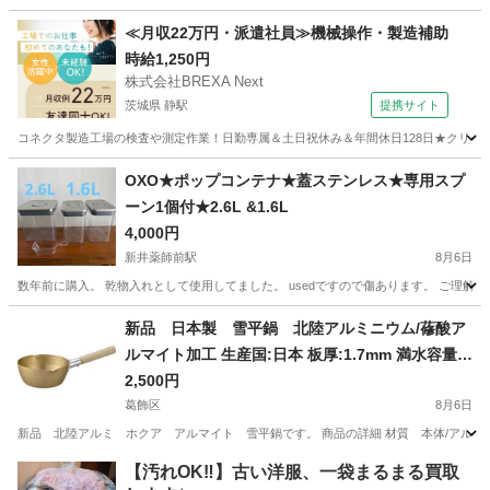
東京
武蔵村山市
箱根ケ崎駅
その他
ももクロ
≪月収22万円・派遣社員≫機械操作・製造補助
時給1,250円
株式会社BREXA Next
茨城県 静駅
提携サイト
コネクタ製造工場の検査や測定作業！日勤専属＆土日祝休み＆年間休日128日★クリーン
茨城
常陸大宮市
静駅
その他
OXO★ポップコンテナ★蓋ステンレス★専用スプ
ーン1個付★2.6L &1.6L
4,000円
新井薬師前駅
8月6日
数年前に購入。 乾物入れとして使用してました。 usedですので傷あります。 ご理解して
東京
中野区
新井薬師前駅
家庭用品
新品 日本製 雪平鍋 北陸アルミニウム/蓚酸ア
ルマイト加工 生産国:日本 板厚:1.7mm 満水容量:
1.1L
2,500円
葛飾区
8月6日
新品 北陸アルミ ホクア アルマイト 雪平鍋です。 商品の詳細 材質 本体/アルミニウム、
東京
葛飾区
生活雑貨
日本
【汚れOK‼️】古い洋服、一袋まるまる買取