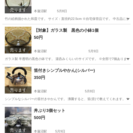
売ります
本蓮沼駅
5月8日
竹の絵柄描かれた和皿です。 サイズ：直径約22.5cm ※自宅保管品です。 中古品にご理解
東京
板橋区
本蓮沼駅
食器
大皿
【対象】ガラス製 黒色の小鉢1個
50円
売ります
本蓮沼駅
5月9日
ガラス製 半透明の黒色小鉢です。 湯呑みくらいのサイズです。 ※全部で7個あります。 ※自
東京
板橋区
本蓮沼駅
食器
笛付きシンプルやかん(シルバー)
350円
売ります
本蓮沼駅
5月8日
シンプルなシルバーの笛付きやかんです。 沸騰すると、笛(音)で教えてくれます。 ※使用感
東京
板橋区
本蓮沼駅
調理器具
やかん
丼ぶり3個セット
500円
売ります
本蓮沼駅
5月9日