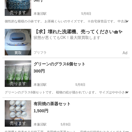
50円
売ります
本蓮沼駅
5月8日
個性的な模様の小鉢です。 お茶碗くらいのサイズです。 ※自宅保管品です。 中古品にご理
東京
板橋区
本蓮沼駅
食器
小鉢
【求】壊れた洗濯機、売ってください🧺✨
状態が悪くてもOK！最大限買取します
プリフラ
Ad
グリーンのグラス6個セット
300円
売ります
本蓮沼駅
5月8日
グリーンのグラス6個セットです。 植物の絵が描かれています。 サイズはやや小さめです。 
東京
板橋区
本蓮沼駅
食器
グラス
有田焼の茶器セット
1,500円
売ります
本蓮沼駅
5月9日