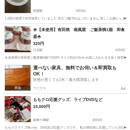
用賀駅
8月6日
1.2回の使用で自宅保管していました 目立つ傷汚れはございません 宜しくお願いします
東京
世田谷区
用賀駅
食器
🍚【未使用】有田焼 南風窯 ご飯茶椀1揃 和食
器🍚
320円
江北駅
8月6日
🍚未使用の有田焼ご飯茶碗5個で320円 サイズ約12×5cm 🍚箱に入れたまま長く保
東京
足立区
江北駅
食器
運べない家具、無料でお伺い＆即買取も
OK！
状態が悪くてもOK！最大限買取します
プリフラ
Ad
ももクロ応援グッズ、ライブDVDなど
10,000円
箱根ケ崎駅
8月6日
ももクロライブBlu-ray、DVD及び応援グッズです。 私が熱狂的に応援していた201