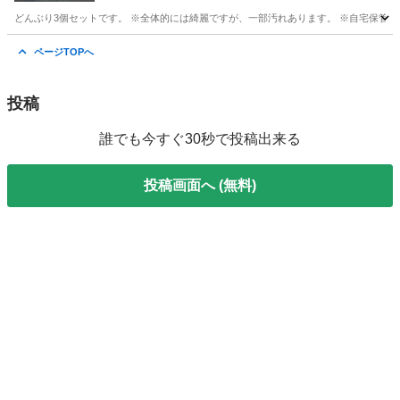
どんぶり3個セットです。 ※全体的には綺麗ですが、一部汚れあります。 ※自宅保管品です
東京
板橋区
本蓮沼駅
食器
セット
ページTOPへ
投稿
誰でも今すぐ30秒で投稿出来る
投稿画面へ (無料)