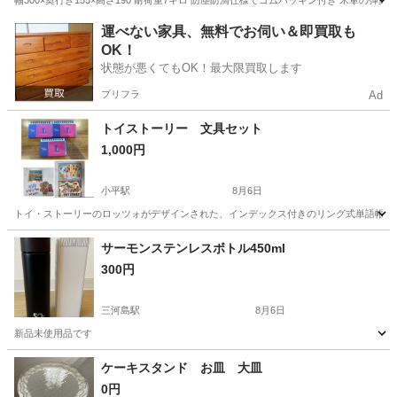
幅300×奥行き155×高さ190 耐荷重7キロ 防塵防滴仕様でゴムパッキン付き 米軍の弾
東京
葛飾区
家庭用品
ケース
運べない家具、無料でお伺い＆即買取も
OK！
状態が悪くてもOK！最大限買取します
プリフラ
Ad
トイストーリー 文具セット
1,000円
小平駅
8月6日
トイ・ストーリーのロッツォがデザインされた、インデックス付きのリング式単語帳3冊
東京
小平市
小平駅
その他
サーモンステンレスボトル450ml
300円
三河島駅
8月6日
新品未使用品です
東京
荒川区
三河島駅
家庭用品
ケーキスタンド お皿 大皿
0円