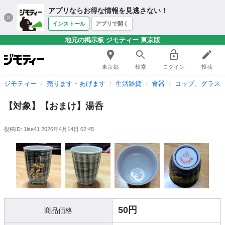
アプリならお得な情報を見逃さない！
インストール
アプリで開く
地元の掲示板 ジモティー 東京版
東京都
検索
ログイン
投稿
ジモティー
売ります・あげます
生活雑貨
食器
コップ、グラス
【対象】【おまけ】湯呑
投稿ID: 1lse41
2026年4月14日 02:45
50円
商品価格