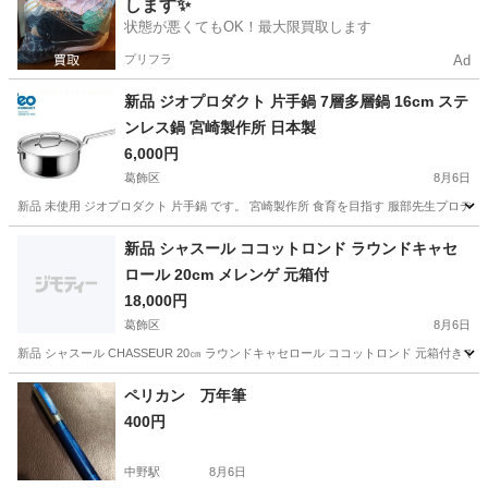
します✨
状態が悪くてもOK！最大限買取します
プリフラ
Ad
新品 ジオプロダクト 片手鍋 7層多層鍋 16cm ステ
ンレス鍋 宮崎製作所 日本製
6,000円
葛飾区
8月6日
新品 未使用 ジオプロダクト 片手鍋 です。 宮崎製作所 食育を目指す 服部先生プロデュースです
東京
葛飾区
生活雑貨
ジオプロダクト
新品 シャスール ココットロンド ラウンドキャセ
ロール 20cm メレンゲ 元箱付
18,000円
葛飾区
8月6日
新品 シャスール CHASSEUR 20㎝ ラウンドキャセロール ココットロンド 元箱付きです。 メーカ
東京
葛飾区
生活雑貨
シャスール
ペリカン 万年筆
400円
中野駅
8月6日