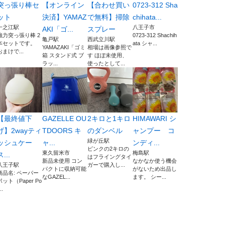
突っ張り棒セ
【オンライン
【合わせ買い
0723-312 Sha
ット
決済】YAMAZ
で無料】掃除
chihata...
一之江駅
八王子市
AKI「ゴ...
スプレー
強力突っ張り棒 2
0723-312 Shachih
亀戸駅
西武立川駅
本セットです。
ata シャ...
YAMAZAKI「ゴミ
相場は画像参照で
おまけで...
箱 スタンド式 ブ
す ほぼ未使用、
ラッ...
使ったとして...
【最終値下
GAZELLE OU
2キロと1キロ
HIMAWARI シ
げ】2wayティ
TDOORS キ
のダンベル
ャンプー コ
緑が丘駅
ッシュケー
ャ...
ンディ...
ピンクの2キロの
東久留米市
梅島駅
ス...
はフライングタイ
新品未使用 コン
なかなか使う機会
八王子駅
ガーで購入し...
パクトに収納可能
がないため出品し
商品名: ペーパー
なGAZEL...
ます。 シー...
ポット（Paper Po
..