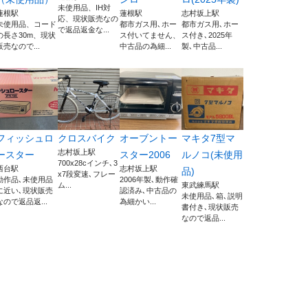
未使用品、IH対
蓮根駅
蓮根駅
志村坂上駅
応、現状販売なの
未使用品、コード
都市ガス用､ホー
都市ガス用､ホー
で返品返金な...
の長さ30m、現状
ス付いてません、
ス付き､2025年
販売なので...
中古品の為細...
製､中古品...
フィッシュロ
クロスバイク
オーブントー
マキタ7型マ
志村坂上駅
ースター
スター2006
ルノコ(未使用
700x28cインチ､3
西台駅
志村坂上駅
品)
x7段変速､フレー
動作品､未使用品
2006年製､動作確
ム...
東武練馬駅
に近い､現状販売
認済み､中古品の
未使用品､箱､説明
なので返品返...
為細かい...
書付き､現状販売
なので返品...