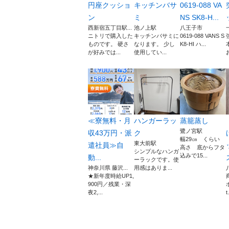
円座クッショ
キッチンバサ
0619-088 VA
ン
ミ
NS SK8-H...
西新宿五丁目駅...
池ノ上駅
八王子市
ニトリで購入した
キッチンバサミに
0619-088 VANS S
ものです。 硬さ
なります。 少し
K8-HI ハ...
が好みでは...
使用してい...
≪寮無料・月
ハンガーラッ
蒸籠蒸し
鷺ノ宮駅
収43万円・派
ク
幅29㎝ くらい
東大前駅
遣社員≫自
高さ 底からフタ
シンプルなハンガ
込みで15...
動...
ーラックです。使
神奈川県 藤沢...
用感はありま...
★新年度時給UP1,
900円／残業・深
夜2,...
t.