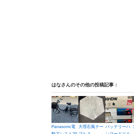
はな
さんのその他の投稿記事：
Panasonic電
大理石風テー
バッテリーハ
動アシスト20
ブル？
ンマードリル