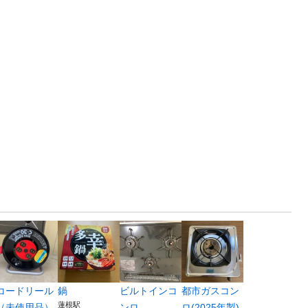
コードリール
鍋
ビルトインコ
都市ガスコン
蓮根駅
（未使用品）
ンロ
ロ(2025年製)