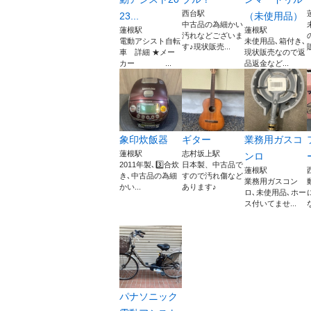
西台駅
23...
（未使用品）
中古品の為細かい
蓮根駅
蓮根駅
汚れなどございま
電動アシスト自転
未使用品､箱付き､
す♪現状販売...
車 詳細 ★メー
現状販売なので返
カー ...
品返金など...
象印炊飯器
ギター
業務用ガスコ
蓮根駅
志村坂上駅
ンロ
2011年製､3️⃣合炊
日本製、中古品で
蓮根駅
き､中古品の為細
すので汚れ傷など
業務用ガスコン
かい...
あります♪
ロ､未使用品､ホー
ス付いてませ...
パナソニック