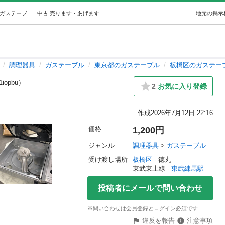
ガスコンロ(ボンベガス用) (はな) 東武練馬の調理器具《ガステーブル》の中古あげます・譲ります｜ジモティーで不用品の処分
中古
売ります・あげます
地元の掲示
調理器具
ガステーブル
東京都のガステーブル
板橋区のガステー
1iopbu）
2
お気に入り登録
作成
2026年7月12日 22:16
価格
1,200円
ジャンル
調理器具
 > 
ガステーブル
受け渡し場所
板橋区
 - 徳丸
東武東上線 - 
東武練馬駅
投稿者にメールで問い合わせ
※問い合わせは会員登録とログイン必須です
違反を報告
注意事項