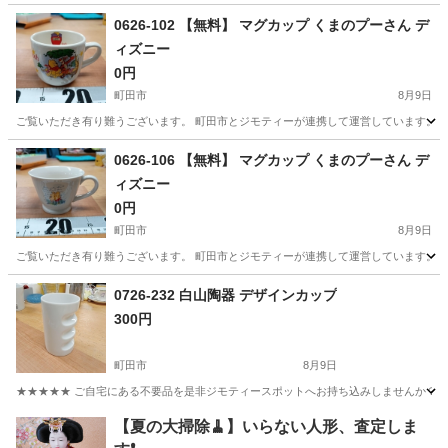
東京
大田区
馬込駅
食器
チキンラーメン
0626-102 【無料】 マグカップ くまのプーさん デ
ィズニー
0円
町田市
8月9日
ご覧いただき有り難うございます。 町田市とジモティーが連携して運営しています。 粗
東京
町田市
食器
リユース
0626-106 【無料】 マグカップ くまのプーさん デ
ィズニー
0円
町田市
8月9日
ご覧いただき有り難うございます。 町田市とジモティーが連携して運営しています。 粗
東京
町田市
食器
リユース
0726-232 白山陶器 デザインカップ
300円
町田市
8月9日
★★★★★ ご自宅にある不要品を是非ジモティースポットへお持ち込みしませんか？ 家
東京
町田市
食器
現地
【夏の大掃除🧹】いらない人形、査定しま