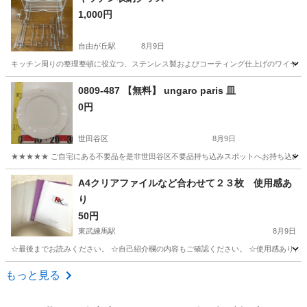
1,000円
自由が丘駅
8月9日
キッチン周りの整理整頓に役立つ、ステンレス製およびコーティング仕上げのワイヤーラッ
東京
世田谷区
自由が丘駅
家庭用品
0809-487 【無料】 ungaro paris 皿
0円
世田谷区
8月9日
★★★★★ ご自宅にある不要品を是非世田谷区不要品持ち込みスポットへお持ち込みしません
東京
世田谷区
食器
paris
A4クリアファイルなど合わせて２３枚 使用感あ
り
50円
東武練馬駅
8月9日
☆最後までお読みください。 ☆自己紹介欄の内容もご確認ください。 ☆使用感あります
東京
板橋区
東武練馬駅
家庭用品
もっと見る