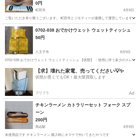
0円
町田市
8月9日
ご覧いただき有り難うございます。 町田市とジモティーが連携して運営しています。 粗
東京
町田市
食器
リユース
0702-038 おでかけウェット ウェットティッシュ
50円
八王子市
8月9日
0702-038 おでかけウェット ウェットティッシュ 【状態】 ・使用に伴う多少のス
東京
八王子市
家庭用品
ウェット
【求】壊れた家電、売ってください💡✨
状態が悪くてもOK！最大限買取します
プリフラ
Ad
チキンラーメン カトラリーセット フォーク スプ
ーン
200円
馬込駅
8月9日
未使用品です チキンラーメン 購入時にオマケで付いてきたやつです