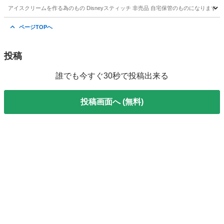
アイスクリームを作る為のもの Disneyスティッチ 非売品 自宅保管のものになります
東京
江戸川区
船堀駅
調理器具
アイスクリーム
ページTOPへ
投稿
誰でも今すぐ30秒で投稿出来る
投稿画面へ (無料)