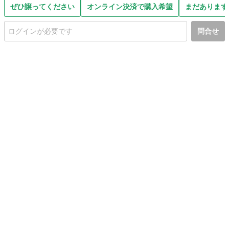
ぜひ譲ってください
オンライン決済で購入希望
まだあります
問合せ
初めての方へ
利用規約
プライバシーポリシー
プライバシー・ステートメント
健全化に資する運用方針
お問い合わせ
運営会社
サイトマップ
ご利用ガイド
フリーワードで探す
PC版で表示
都道府県選択
特定商取引法の表示
利用者情報の外部送信について
© 2011-
2026
Jmty, Inc.