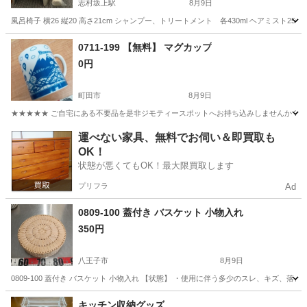
志村坂上駅
8月9日
風呂椅子 横26 縦20 高さ21cm シャンプー、トリートメント 各430ml ヘアミスト25
東京
板橋区
志村坂上駅
家庭用品
0711-199 【無料】 マグカップ
0円
町田市
8月9日
★★★★★ ご自宅にある不要品を是非ジモティースポットへお持ち込みしませんか？ 家
東京
町田市
食器
マグカップ
運べない家具、無料でお伺い＆即買取も
OK！
状態が悪くてもOK！最大限買取します
プリフラ
Ad
0809-100 蓋付き バスケット 小物入れ
350円
八王子市
8月9日
0809-100 蓋付き バスケット 小物入れ 【状態】 ・使用に伴う多少のスレ、キズ、
東京
八王子市
家庭用品
バスケット
キッチン収納グッズ