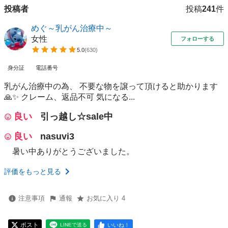
投稿者
投稿
241
件
めぐ～乳がん治療中～
女性
フォローする
5.0
(
630
)
身分証
電話番号
乳がん治療中の為、 不要な物を譲って頂けると助かります
🙏✨ クレーム、返品不可 気になる...
良い
引っ越し☆sale中
良い
nasuvi3
暑い中ありがとうございました。
評価をもっと見る
注意事項
通報
お気に入り 4
ポスト
いいね！
LINEで送る