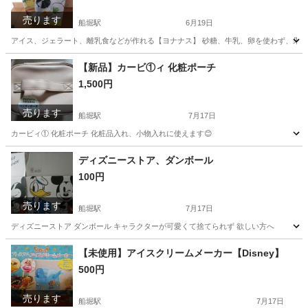
売ります
船堀駅
6月19日
アイス、ジェラート、離乳食などが作れる【ヨナナス】 砂糖、牛乳、卵を使わず、果
東京
江戸川区
船堀駅
その他
アイス
【新品】カービ①ィ 化粧ポーチ
1,500円
売ります
船堀駅
7月17日
カービィ① 化粧ポーチ 化粧品入れ、小物入れに使えます😊
東京
江戸川区
船堀駅
その他
カービィ
ディズニーストア、ダンボール
100円
売ります
船堀駅
7月17日
ディズニーストア ダンボール キャラクターが可愛くて捨てられず 欲しい方へ
東京
江戸川区
船堀駅
その他
ダンボール
【未使用】アイスクリームメーカー【Disney】
500円
売ります
船堀駅
7月17日