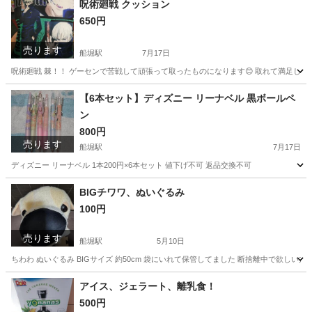
呪術廻戦 クッション
650円
売ります
船堀駅
7月17日
呪術廻戦 棘！！ ゲーセンで苦戦して頑張って取ったものになります😊 取れて満足し
東京
江戸川区
船堀駅
その他
呪術廻戦
【6本セット】ディズニー リーナベル 黒ボールペ
ン
800円
売ります
船堀駅
7月17日
ディズニー リーナベル 1本200円×6本セット 値下げ不可 返品交換不可
東京
江戸川区
船堀駅
その他
リーナベル
BIGチワワ、ぬいぐるみ
100円
売ります
船堀駅
5月10日
ちわわ ぬいぐるみ BIGサイズ 約50cm 袋にいれて保管してました 断捨離中で欲しい方
東京
江戸川区
船堀駅
その他
アイス、ジェラート、離乳食！
500円