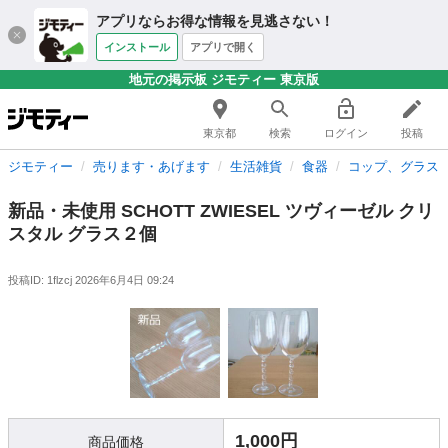
アプリならお得な情報を見逃さない！
インストール
アプリで開く
地元の掲示板 ジモティー 東京版
東京都
検索
ログイン
投稿
ジモティー
売ります・あげます
生活雑貨
食器
コップ、グラス
新品・未使用 SCHOTT ZWIESEL ツヴィーゼル クリ
スタル グラス２個
投稿ID: 1flzcj
2026年6月4日 09:24
1,000円
商品価格