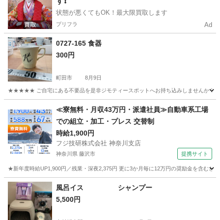
す❗️
状態が悪くてもOK！最大限買取します
プリフラ
Ad
0727-165 食器
300円
町田市
8月9日
★★★★★ ご自宅にある不要品を是非ジモティースポットへお持ち込みしませんか？ 家
東京
町田市
食器
現地
≪寮無料・月収43万円・派遣社員≫自動車系工場
での組立・加工・プレス 交替制
時給1,900円
フジ技研株式会社 神奈川支店
神奈川県 藤沢市
提携サイト
★新年度時給UP1,900円／残業・深夜2,375円 更に3か月毎に12万円の奨励金を含む
神奈川
藤沢市
その他
風呂イス シャンプー
5,500円