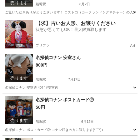
売ります
船堀駅
8月2日
ご覧いただきありがとうございます！ コストコ（カークランドシグネチャー）の人気ゴルフ
東京
江戸川区
船堀駅
ゴルフ
【求】古いお人形、お譲りください
状態が悪くてもOK！最大限買取します
プリフラ
Ad
名探偵コナン 安室さん
800円
売ります
船堀駅
7月17日
名探偵コナン 安室透 40㌢ #安室透
東京
江戸川区
船堀駅
その他
安室
名探偵コナン ポストカード②
50円
売ります
船堀駅
6月12日
名探偵コナン ポストカード② コナン好きの方に譲ります(*ˊ˘ˋ*)♪
東京
江戸川区
船堀駅
生活雑貨
名探偵コナン