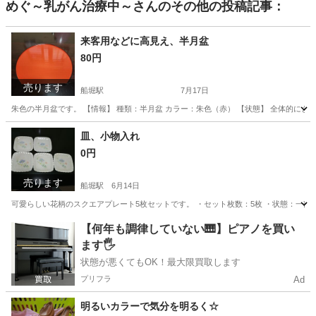
めぐ～乳がん治療中～
さんのその他の投稿記事：
来客用などに高見え、半月盆
80円
売ります
船堀駅
7月17日
朱色の半月盆です。 【情報】 種類：半月盆 カラー：朱色（赤） 【状態】 全体的に
東京
江戸川区
船堀駅
その他
皿、小物入れ
0円
売ります
船堀駅
6月14日
可愛らしい花柄のスクエアプレート5枚セットです。 ・セット枚数：5枚 ・状態：一
東京
江戸川区
船堀駅
その他
【何年も調律していない🎹】ピアノを買い
ます🖐️
状態が悪くてもOK！最大限買取します
プリフラ
Ad
明るいカラーで気分を明るく☆