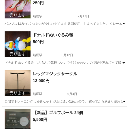
250円
売ります
船堀駅
7月17日
パンプス LLサイズ つま先が少しハゲてます 数回使用、しまってました。 クレーム、
東京
江戸川区
船堀駅
靴
ドナルドぬいぐるみ🥰
500円
売ります
船堀駅
6月12日
ドナルド ぬいぐるみ もふもふで気持ちいいです😊 かわいいので是非連れてって帰って
東京
江戸川区
船堀駅
その他
ドナルド
レッグマジックサークル
13,000円
売ります
船堀駅
6月4日
自宅でトレーニングしませんか？ ジムに通い始めたので、 買ってからあまり使用してません
東京
江戸川区
船堀駅
生活雑貨
レッグマジックサークル
【新品】ゴルフボール 24個
5,500円