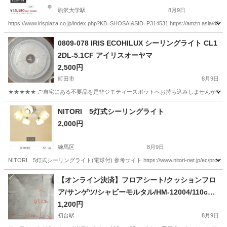
駒沢大学駅
8月9日
https://www.irisplaza.co.jp/index.php?KB=SHOSAI&SID=P314531 https://a
東京
世田谷区
駒沢大学駅
家具
0809-078 IRIS ECOHILUX シーリングライト CL1
2DL-5.1CF アイリスオーヤマ
2,500円
町田市
8月9日
★★★★★ ご自宅にある不要品を是非ジモティースポットへお持ち込みしませんか？ 家
東京
町田市
照明器具
IRIS
NITORI 5灯式シーリングライト
2,000円
練馬区
8月9日
NITORI 5灯式シーリングライト(電球付) 参考サイト https://www.nitori-net.jp/ec
東京
練馬区
照明器具
【オンライン決済】フロアシート/クッションフロ
ア/サンゲツ/シャビーモルタル/HM-12004/110cm×
95cm
1,200円
初台駅
8月9日