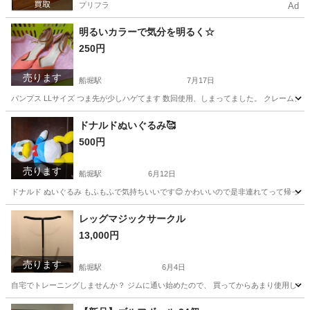
プリフラ
Ad
明るいカラーで気分を明るく☆
250円
売ります
船堀駅
7月17日
パンプス LLサイズ つま先が少しハゲてます 数回使用、しまってました。 クレーム、
東京
江戸川区
船堀駅
靴
ドナルドぬいぐるみ🥰
500円
売ります
船堀駅
6月12日
ドナルド ぬいぐるみ もふもふで気持ちいいです😊 かわいいので是非連れてって帰って
東京
江戸川区
船堀駅
その他
ドナルド
レッグマジックサークル
13,000円
売ります
船堀駅
6月4日
自宅でトレーニングしませんか？ ジムに通い始めたので、 買ってからあまり使用してません
東京
江戸川区
船堀駅
生活雑貨
レッグマジックサークル