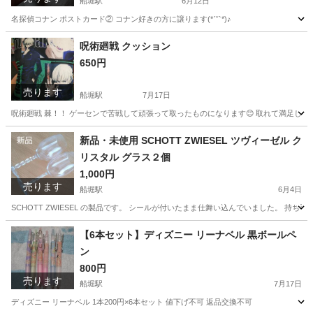
船堀駅
6月12日
名探偵コナン ポストカード② コナン好きの方に譲ります(*ˊ˘ˋ*)♪
東京
江戸川区
船堀駅
生活雑貨
名探偵コナン
呪術廻戦 クッション
650円
売ります
船堀駅
7月17日
呪術廻戦 棘！！ ゲーセンで苦戦して頑張って取ったものになります😊 取れて満足し
東京
江戸川区
船堀駅
その他
呪術廻戦
新品・未使用 SCHOTT ZWIESEL ツヴィーゼル ク
リスタル グラス２個
1,000円
売ります
船堀駅
6月4日
SCHOTT ZWIESEL の製品です。 シールが付いたまま仕舞い込んでいました。 持ち手
東京
江戸川区
船堀駅
食器
SCHOTT
【6本セット】ディズニー リーナベル 黒ボールペ
ン
800円
売ります
船堀駅
7月17日
ディズニー リーナベル 1本200円×6本セット 値下げ不可 返品交換不可