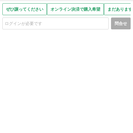
ぜひ譲ってください
オンライン決済で購入希望
まだあります
問合せ
初めての方へ
利用規約
プライバシーポリシー
プライバシー・ステートメント
健全化に資する運用方針
お問い合わせ
運営会社
サイトマップ
ご利用ガイド
フリーワードで探す
PC版で表示
都道府県選択
特定商取引法の表示
利用者情報の外部送信について