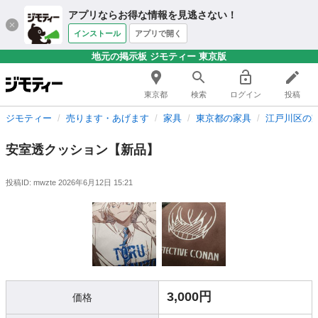
アプリならお得な情報を見逃さない！
インストール
アプリで開く
地元の掲示板 ジモティー 東京版
東京都
検索
ログイン
投稿
ジモティー
売ります・あげます
家具
東京都の家具
江戸川区の
安室透クッション【新品】
投稿ID: mwzte
2026年6月12日 15:21
3,000円
価格