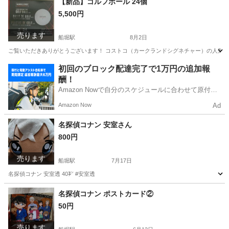
【新品】ゴルフボール 24個
5,500円
売ります
船堀駅
8月2日
ご覧いただきありがとうございます！ コストコ（カークランドシグネチャー）の人気ゴルフ
東京
江戸川区
船堀駅
ゴルフ
初回のブロック配達完了で1万円の追加報
酬！
Amazon Nowで自分のスケジュールに合わせて原付や
電動アシスト自転車で配達し、報酬を獲得しましょ
Amazon Now
Ad
う！
名探偵コナン 安室さん
800円
売ります
船堀駅
7月17日
名探偵コナン 安室透 40㌢ #安室透
東京
江戸川区
船堀駅
その他
安室
名探偵コナン ポストカード②
50円
売ります