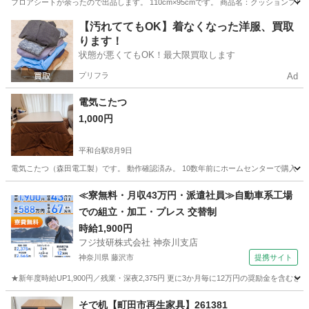
フロアシートが余ったので出品します。 110cm×95cmです。 商品名：クッションフロア 石
東京
新宿区
初台駅
カーペット/マット/ラグ
モルタル
【汚れててもOK】着なくなった洋服、買取
ります！
状態が悪くてもOK！最大限買取します
プリフラ
Ad
電気こたつ
1,000円
平和台駅
8月9日
電気こたつ（森田電工製）です。 動作確認済み。 10数年前にホームセンターで購入し
東京
練馬区
平和台駅
テーブル
≪寮無料・月収43万円・派遣社員≫自動車系工場
での組立・加工・プレス 交替制
時給1,900円
フジ技研株式会社 神奈川支店
神奈川県 藤沢市
提携サイト
★新年度時給UP1,900円／残業・深夜2,375円 更に3か月毎に12万円の奨励金を含む
神奈川
藤沢市
その他
そで机【町田市再生家具】261381