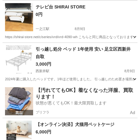
テレビ台 SHIRAI STORE
0円
一之江駅
8月9日
https://shirai-store.net/c/series/vrd/vrd-4090-wh こちらと
東京
江戸川区
一之江駅
収納家具
引っ越し処分 ベッド 1年使用 安い 足立区西新井
自取
3,000円
西新井駅
8月9日
2024年夏に購入したベッドです。1年ほど使用しました。 引っ越しのため置き場所が
東京
足立区
西新井駅
ベッド
【汚れててもOK】着なくなった洋服、買取
ります！
状態が悪くてもOK！最大限買取します
プリフラ
Ad
【オンライン決済】犬猫用ペットケージ
6,000円