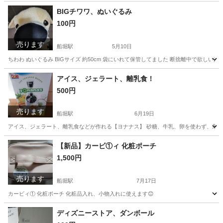
東京
江戸川区
船堀駅
その他
リーナベル
BIGチワワ、ぬいぐるみ
100円
売ります
船堀駅
5月10日
ちわわ ぬいぐるみ BIGサイズ 約50cm 袋にいれて保管してました 断捨離中で欲しい方
東京
江戸川区
船堀駅
その他
アイス、ジェラート、離乳食！
500円
売ります
船堀駅
6月19日
アイス、ジェラート、離乳食などが作れる【ヨナナス】 砂糖、牛乳、卵を使わず、果
東京
江戸川区
船堀駅
その他
アイス
【新品】カービ①ィ 化粧ポーチ
1,500円
売ります
船堀駅
7月17日
カービィ① 化粧ポーチ 化粧品入れ、小物入れに使えます😊
東京
江戸川区
船堀駅
その他
カービィ
ディズニーストア、ダンボール