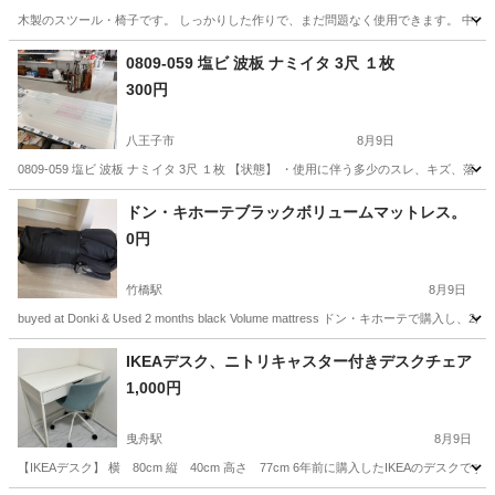
木製のスツール・椅子です。 しっかりした作りで、まだ問題なく使用できます。 中古品
東京
千代田区
竹橋駅
椅子
木製
0809-059 塩ビ 波板 ナミイタ 3尺 １枚
300円
八王子市
8月9日
0809-059 塩ビ 波板 ナミイタ 3尺 １枚 【状態】 ・使用に伴う多少のスレ、キズ
東京
八王子市
収納家具
現地
ドン・キホーテブラックボリュームマットレス。
0円
竹橋駅
8月9日
buyed at Donki & Used 2 months black Volume mattress ドン
東京
千代田区
竹橋駅
カーペット/マット/ラグ
IKEAデスク、ニトリキャスター付きデスクチェア
1,000円
曳舟駅
8月9日
【IKEAデスク】 横 80cm 縦 40cm 高さ 77cm 6年前に購入したIKEAの