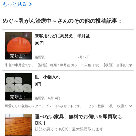
東京
台東区
曳舟駅
テーブル
もっと見る
めぐ～乳がん治療中～
さんのその他の投稿記事：
来客用などに高見え、半月盆
80円
売ります
船堀駅
7月17日
朱色の半月盆です。 【情報】 種類：半月盆 カラー：朱色（赤） 【状態】 全体的に
東京
江戸川区
船堀駅
その他
皿、小物入れ
0円
売ります
船堀駅
6月14日
可愛らしい花柄のスクエアプレート5枚セットです。 ・セット枚数：5枚 ・状態：一
東京
江戸川区
船堀駅
その他
運べない家具、無料でお伺い＆即買取も
OK！
状態が悪くてもOK！最大限買取します