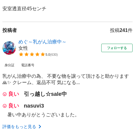
安室透直径45センチ
投稿者
投稿
241
件
めぐ～乳がん治療中～
女性
フォローする
5.0
(
630
)
身分証
電話番号
乳がん治療中の為、 不要な物を譲って頂けると助かります
🙏✨ クレーム、返品不可 気になる...
良い
引っ越し☆sale中
良い
nasuvi3
暑い中ありがとうございました。
評価をもっと見る