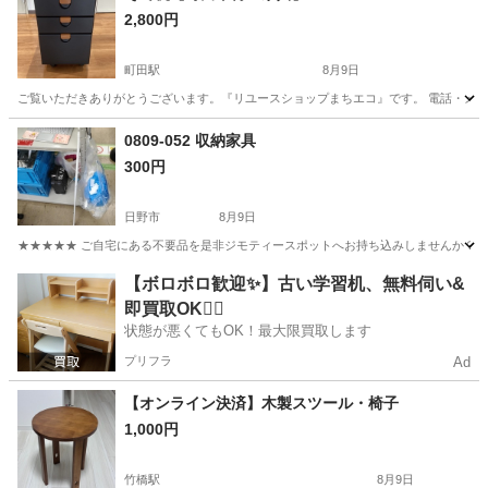
2,800円
町田駅
8月9日
ご覧いただきありがとうございます。『リユースショップまちエコ』です。 電話・メールでの
東京
町田市
町田駅
収納家具
リユース
0809-052 収納家具
300円
日野市
8月9日
★★★★★ ご自宅にある不要品を是非ジモティースポットへお持ち込みしませんか？ 家電や家具
東京
日野市
収納家具
現地
【ボロボロ歓迎✨】古い学習机、無料伺い&
即買取OK🙆‍♀️
状態が悪くてもOK！最大限買取します
プリフラ
Ad
【オンライン決済】木製スツール・椅子
1,000円
竹橋駅
8月9日