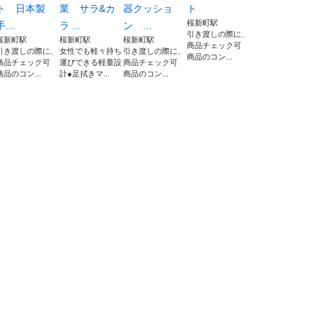
ト 日本製
業 サラ&カ
器クッショ
ト
桜新町駅
手...
ラ ...
ン ...
引き渡しの際に、
桜新町駅
桜新町駅
桜新町駅
商品チェック可
引き渡しの際に、
女性でも軽々持ち
引き渡しの際に、
商品のコン...
商品チェック可
運びできる軽量設
商品チェック可
商品のコン...
計●足拭きマ...
商品のコン...