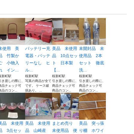
未使用 美
バッテリー充
美品 未使用
未開封品 未
品 竹製か
電器・バッテ
品 10点セッ
使用品 2本
ご 小物入
リーなし ヒ
ト 日本製
セット 徹底
れ イン...
ル...
【...
洗...
桜新町駅
桜新町駅
桜新町駅
桜新町駅
引き渡しの際に、
写真の商品が全て
引き渡しの際に、
引き渡しの際に、
商品チェック可
です。 ケース破
商品チェック可
商品チェック可
商品のコン...
損あり。 ...
商品のコン...
商品のコン...
美品 未使用
美品 未使用
まとめ売り
美品 突っ張
品 3点セッ
品 山崎産
未使用品 便
り棚 ホワイ