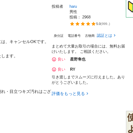
投稿者
haru
男性
投稿： 
2968
5.0
(
999..
)
認証とは
身分証
電話番号
古物商
、キャンセルOKです。

まとめて大量お取引の場合には、無料お届
けいたします。 ご相談ください。
ます。

良い
星野隼也
良い
RY
引き渡しまでスムーズに行えました。あり
がとうございました。
割れ・目立つキズ汚れはござ
評価をもっと見る