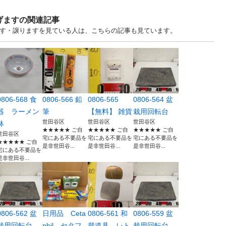
げますの関連記事
ます・譲りますを見ている人は、こちらの記事も見ています。
0806-568 食
0806-566 鉛
0806-565
0806-564 盆
器 ラーメン
筆
【無料】 雑貨
栽用回転台
世田谷区
世田谷区
世田谷区
鉢
★★★★★ ご自
★★★★★ ご自
★★★★★ ご自
世田谷区
宅にある不要品を
宅にある不要品を
宅にある不要品を
★★★★★ ご自
是非世田谷...
是非世田谷...
是非世田谷...
宅にある不要品を
是非世田谷...
0806-562 盆
日用品 Ceta
0806-561 和
0806-559 盆
栽用回転台
phil セタフ
裁道具 レト
栽用回転台