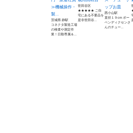
世田谷区
≫機械操作・
ップお皿
★★★★★ ご自
西小山駅
製...
宅にある不要品を
直径１９cm ボー
茨城県 静駅
是非世田谷...
ベンディクセンさ
コネクタ製造工場
んのチュー...
の検査や測定作
業！日勤専属＆...