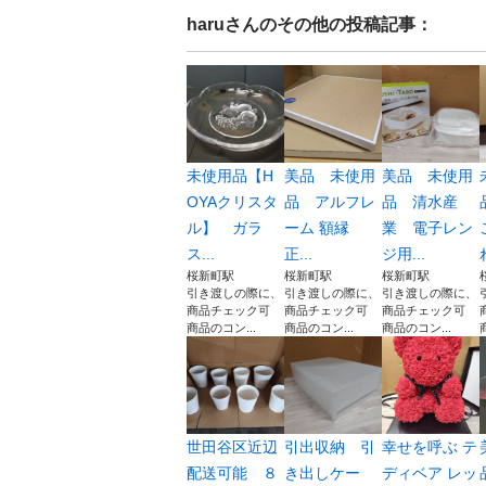
haru
さんのその他の投稿記事：
未使用品【H
美品 未使用
美品 未使用
OYAクリスタ
品 アルフレ
品 清水産
ル】 ガラ
ーム 額縁
業 電子レン
ス...
正...
ジ用...
桜新町駅
桜新町駅
桜新町駅
引き渡しの際に、
引き渡しの際に、
引き渡しの際に、
商品チェック可
商品チェック可
商品チェック可
商品のコン...
商品のコン...
商品のコン...
世田谷区近辺
引出収納 引
幸せを呼ぶ テ
配送可能 ８
き出しケー
ディベア レッ