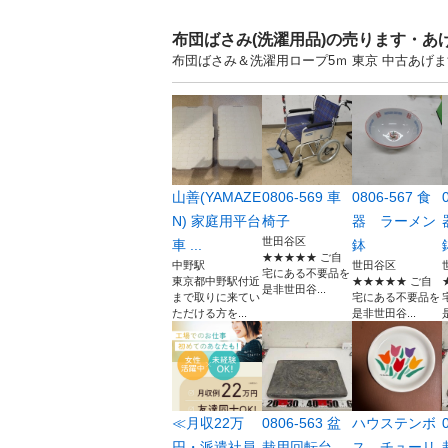
布団ばさみ(洗濯用品)の売ります・あ
布団ばさみ＆洗濯用ロープ5ｍ 東京 中古あげ
山善(YAMAZE
0806-569 車
0806-567 食
N) 家庭用平台
椅子
器 ラーメン
世田谷区
車 ...
鉢
★★★★★ ご自
中野駅
世田谷区
宅にある不要品を
東京都中野駅付近
★★★★★ ご自
是非世田谷...
まで取りに来てい
宅にある不要品を
ただける方を...
是非世田谷...
≪月収22万
0806-563 盆
ハウステンボ
円・派遣社員
栽用回転台
ス チューリ