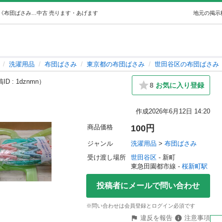
布団ばさみ＆洗濯用ロープ5ｍ (haru) 桜新町の洗濯用品《布団ばさみ》の中古あげます・譲ります｜ジモティーで不用品の処分
中古
売ります・あげます
地元の掲示
洗濯用品
布団ばさみ
東京都の布団ばさみ
世田谷区の布団ばさみ
ID : 1dznmn）
8
お気に入り登録
作成
2026年6月12日 14:20
商品価格
100円
ジャンル
洗濯用品
 > 
布団ばさみ
受け渡し場所
世田谷区
 - 新町
東急田園都市線 - 
桜新町駅
投稿者にメールで問い合わせ
※問い合わせは会員登録とログイン必須です
違反を報告
注意事項