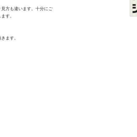
り見方も違います。十分にご
す。

頂きます。