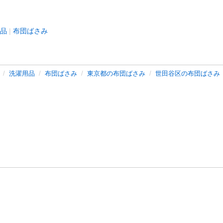
品
布団ばさみ
洗濯用品
布団ばさみ
東京都の布団ばさみ
世田谷区の布団ばさみ
バシーポリシー
プライバシー・ステートメント
健全化に資する運用
プ
ご利用ガイド
フリーワードで探す
特定商取引法の表示
利用