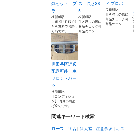
鉢セット プ
ス 長さ36.
ド プロポ...
桜新町駅
ラ...
5...
引き渡しの際に、
桜新町駅
桜新町駅
商品チェック可
世田谷区近辺でし
引き渡しの際に、
商品のコン...
たら無料でお届け
商品チェック可
可能です。 ...
商品のコン...
世田谷区近辺
配送可能 車
フロントパー
ツ...
桜新町駅
【コンディショ
ン】 写真の商品
げ全てです。...
関連キーワード検索
ロープ
商品
個人差
注意事項
キズ