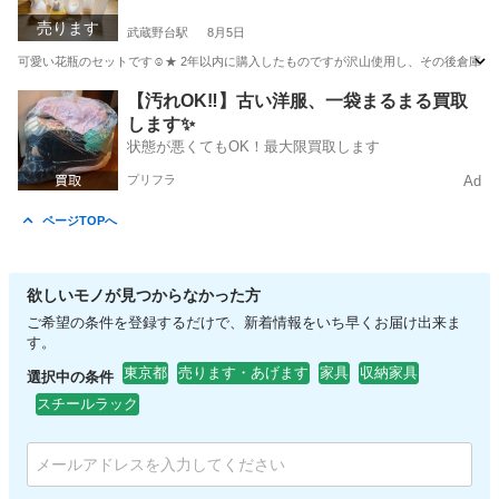
売ります
武蔵野台駅
8月5日
可愛い花瓶のセットです☺︎★ 2年以内に購入したものですが沢山使用し、その後倉庫にし
東京
府中市
武蔵野台駅
インテリア雑貨/小物
【汚れOK‼️】古い洋服、一袋まるまる買取
します✨
状態が悪くてもOK！最大限買取します
プリフラ
Ad
ページTOPへ
欲しいモノが見つからなかった方
ご希望の条件を登録するだけで、新着情報をいち早くお届け出来ま
す。
東京都
売ります・あげます
家具
収納家具
選択中の条件
スチールラック