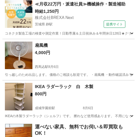
東京
板橋区
成増駅
椅子
≪月収22万円・派遣社員≫機械操作・製造補助
時給1,250円
株式会社BREXA Next
茨城県 静駅
提携サイト
コネクタ製造工場の検査や測定作業！日勤専属＆土日祝休み＆年間休日128日★クリーン
茨城
常陸大宮市
静駅
その他
扇風機
4,000円
西馬込駅
8月6日
引っ越しのため出品します。 価格のご相談も歓迎です。 ・扇風機 ・動作確認済みです。
東京
大田区
西馬込駅
その他
価格
IKEA ラダーラック 白 木製
800円
成城学園前駅
8月6日
IKEAの木製ラダーラック（シェルフ）です。 擦れなど使用感あります。 不用になった
東京
世田谷区
成城学園前駅
収納家具
運べない家具、無料でお伺い＆即買取も
OK！