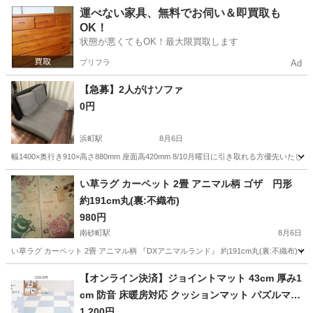
東京
西東京市
保谷駅
ベッド
チェストベッド
運べない家具、無料でお伺い＆即買取も
OK！
状態が悪くてもOK！最大限買取します
プリフラ
Ad
【急募】2人がけソファ
0円
浜町駅
8月6日
幅1400×奥行き910×高さ880mm 座面高420mm 8/10月曜日に引き取れる方優
東京
中央区
浜町駅
ソファ
い草ラグ カーペット 2畳 アニマル柄 ゴザ 円形
約191cm丸(裏:不織布)
980円
南砂町駅
8月6日
い草ラグ カーペット 2畳 アニマル柄 『DXアニマルランド』 約191cm丸(裏:不織
東京
江東区
南砂町駅
カーペット/マット/ラグ
【オンライン決済】ジョイントマット 43cm 厚み1
cm 防音 床暖房対応 クッションマット パズルマッ
ト
1,200円