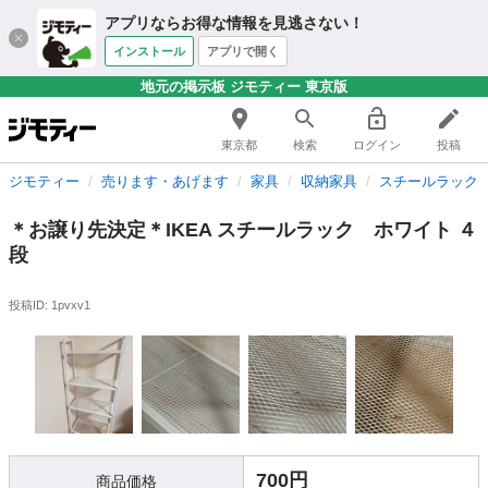
アプリならお得な情報を見逃さない！
インストール
アプリで開く
地元の掲示板 ジモティー 東京版
東京都
検索
ログイン
投稿
ジモティー
売ります・あげます
家具
収納家具
スチールラック
＊お譲り先決定＊IKEA スチールラック ホワイト ４
段
投稿ID: 1pvxv1
700円
商品価格