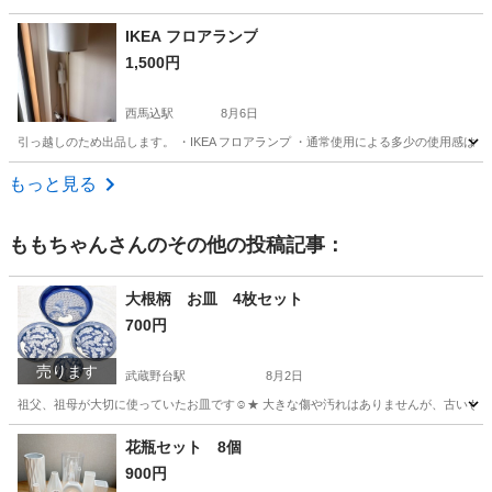
東京
大田区
西馬込駅
テーブル
ロー
IKEA フロアランプ
1,500円
西馬込駅
8月6日
引っ越しのため出品します。 ・IKEA フロアランプ ・通常使用による多少の使用感はあり
東京
大田区
西馬込駅
照明器具
ランプ
もっと見る
ももちゃん
さんのその他の投稿記事：
大根柄 お皿 4枚セット
700円
売ります
武蔵野台駅
8月2日
祖父、祖母が大切に使っていたお皿です☺︎★ 大きな傷や汚れはありませんが、古いもので
東京
府中市
武蔵野台駅
食器
花瓶セット 8個
900円