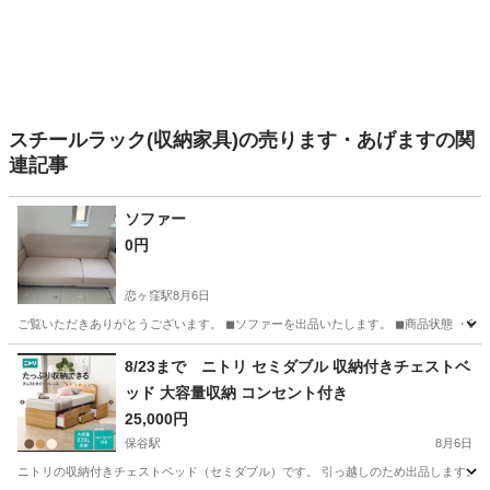
スチールラック(収納家具)の売ります・あげますの関
連記事
ソファー
0円
恋ヶ窪駅
8月6日
ご覧いただきありがとうございます。 ◼︎ソファーを出品いたします。 ◼︎商品状態 ・
東京
国分寺市
恋ヶ窪駅
家具
8/23まで ニトリ セミダブル 収納付きチェストベ
ッド 大容量収納 コンセント付き
25,000円
保谷駅
8月6日
ニトリの収納付きチェストベッド（セミダブル）です。 引っ越しのため出品します。 【商品情報