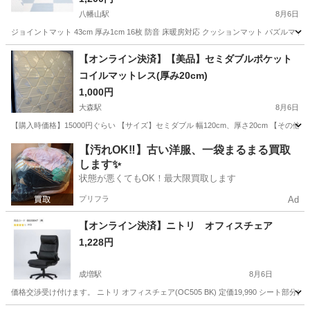
八幡山駅
8月6日
ジョイントマット 43cm 厚み1cm 16枚 防音 床暖房対応 クッションマット パズルマッ
東京
杉並区
八幡山駅
カーペット/マット/ラグ
マット
【オンライン決済】【美品】セミダブルポケット
コイルマットレス(厚み20cm)
1,000円
大森駅
8月6日
【購入時価格】15000円ぐらい 【サイズ】セミダブル 幅120cm、厚さ20cm 【
東京
大田区
大森駅
寝具
【汚れOK‼️】古い洋服、一袋まるまる買取
します✨
状態が悪くてもOK！最大限買取します
プリフラ
Ad
【オンライン決済】ニトリ オフィスチェア
1,228円
成増駅
8月6日
価格交渉受け付けます。 ニトリ オフィスチェア(OC505 BK) 定価19,990 シ