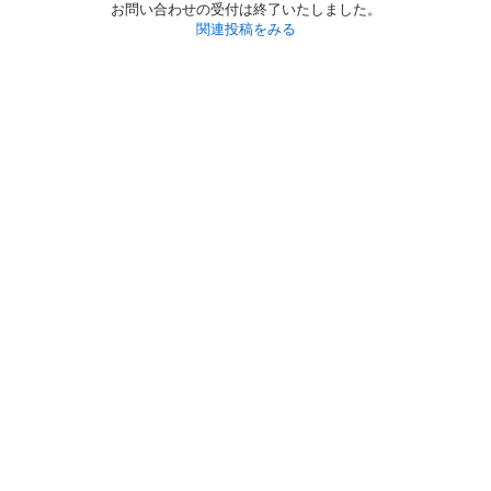
お問い合わせの受付は終了いたしました。
関連投稿をみる
初めての方へ
利用規約
プライバシーポリシー
プライバシー・ステートメント
健全化に資する運用方針
お問い合わせ
運営会社
サイトマップ
ご利用ガイド
フリーワードで探す
PC版で表示
都道府県選択
特定商取引法の表示
利用者情報の外部送信について
© 2011-
2026
Jmty, Inc.