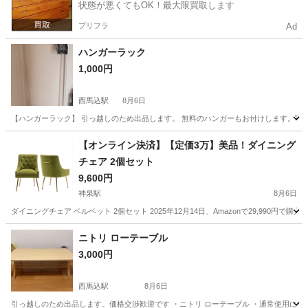
状態が悪くてもOK！最大限買取します
プリフラ
Ad
ハンガーラック
1,000円
西馬込駅
8月6日
【ハンガーラック】 引っ越しのため出品します。 無料のハンガーもお付けします。写真
東京
大田区
西馬込駅
収納家具
【オンライン決済】【定価3万】美品！ダイニング
チェア 2個セット
9,600円
神泉駅
8月6日
ダイニングチェア ベルベット 2個セット 2025年12月14日、Amazonで29,9
東京
目黒区
神泉駅
椅子
ニトリ ローテーブル
3,000円
西馬込駅
8月6日
引っ越しのため出品します。価格交渉歓迎です ・ニトリ ローテーブル ・通常使用による多