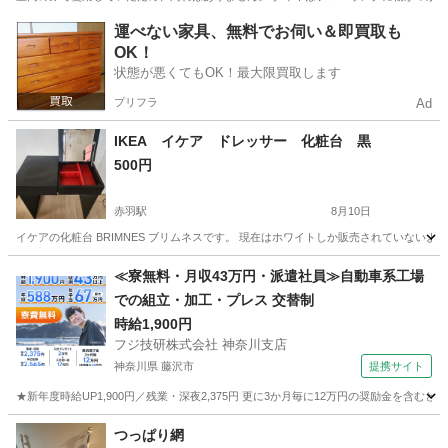
東京
北区
王子駅
収納家具
運べない家具、無料でお伺い＆即買取も
OK！
状態が悪くてもOK！最大限買取します
プリフラ
Ad
IKEA イケア ドレッサー 化粧台 黒
500円
赤羽駅
8月10日
イケアの化粧台 BRIMNES ブリムネスです。 現在はホワイトしか販売されていないよ
東京
北区
赤羽駅
ドレッサー
イケア
≪寮無料・月収43万円・派遣社員≫自動車系工場
での組立・加工・プレス 交替制
時給1,900円
フジ技研株式会社 神奈川支店
神奈川県 藤沢市
提携サイト
★新年度時給UP1,900円／残業・深夜2,375円 更に3か月毎に12万円の奨励金を含む
神奈川
藤沢市
その他
つっぱり網