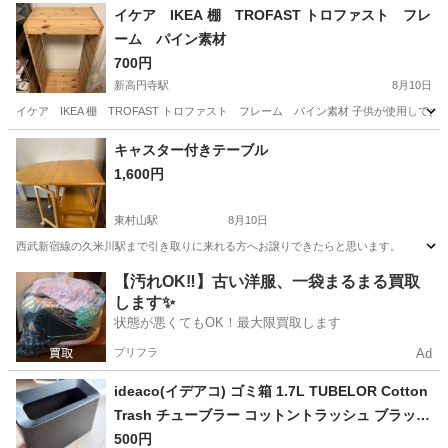
イケア IKEA 棚 TROFAST トロファスト フレ
ーム パイン素材
700円
新高円寺駅
8月10日
イケア IKEA 棚 TROFAST トロファスト フレーム パイン素材 子供が使用し
東京
杉並区
新高円寺駅
収納家具
TROFAST
キャスター付きテーブル
1,600円
東村山駅
8月10日
西武新宿線の久米川駅まで引き取りに来れる方へお譲りできたらと思います。
東京
東村山市
東村山駅
テーブル
【汚れOK‼️】古い洋服、一袋まるまる買取
します✨
状態が悪くてもOK！最大限買取します
プリフラ
Ad
ideaco(イデアコ) ゴミ箱 1.7L TUBELOR Cotton
Trash チューブラー コットントラッシュ ブラック
268BK
500円