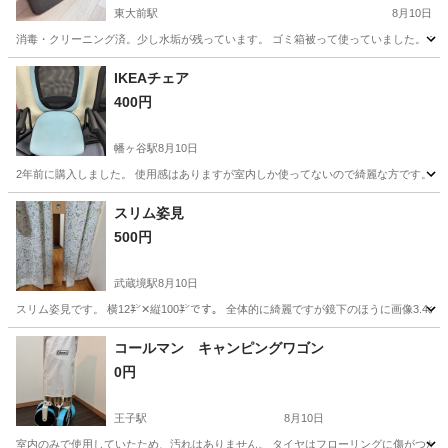
東大前駅
8月10日
消毒・クリーニング済。少し水垢が残っています。 ゴミ箱被って使っていました。 ブランド idea
東京
文京区
東大前駅
その他
IKEAチェア
400円
幡ヶ谷駅
8月10日
2年前に購入しました。 使用感はありますが室内しか使ってないので綺麗な方です。 1
東京
渋谷区
幡ヶ谷駅
椅子
IKEA
スリム姿見
500円
武蔵境駅
8月10日
スリム姿見です。 横12㌢✕縦100㌢です。 全体的に綺麗ですが鏡下のほうに画像3.4
東京
西東京市
武蔵境駅
ミラー/鏡
コールマン キャンピングワゴン
0円
王子駅
8月10日
室内のみで使用していたため、汚れはありません。 タイヤはフローリングに傷がつかな