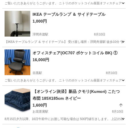
ご覧いただきありがとうございます。 ニトリのポケットコイル座面オフィスチェア（ブラ
東京
目黒区
目黒駅
椅子
オフィス
IKEA テーブルランプ ＆ サイドテーブル
1,000円
浮間舟渡駅
8月10日
【IKEA テーブルランプ ＆ サイドテーブル】 受け渡し場所：浮間舟渡駅 徒歩10分 *
東京
板橋区
浮間舟渡駅
照明器具
オフィスチェア(OC707 ポケットコイル BK) ①
16,000円
目黒駅
8月10日
ご覧いただきありがとうございます。 ニトリのポケットコイル座面オフィスチェア（ブラ
東京
目黒区
目黒駅
椅子
【オンライン決済】新品 クモリ(Kumori) こたつ
布団 185X185cm ネイビー
1,600円
お花茶屋駅
8月10日
8月15日夕方以降、16日午前中にお渡し可能な場合は 500円値引きします。 上記の2日
東京
葛飾区
お花茶屋駅
寝具