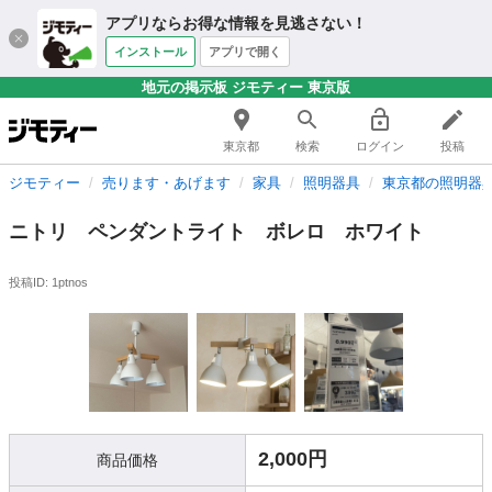
アプリならお得な情報を見逃さない！
インストール
アプリで開く
地元の掲示板 ジモティー 東京版
東京都
検索
ログイン
投稿
ジモティー
売ります・あげます
家具
照明器具
東京都の照明器
ニトリ ペンダントライト ボレロ ホワイト
投稿ID: 1ptnos
2,000円
商品価格