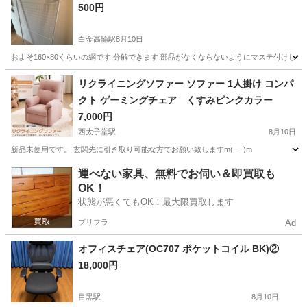
500円
白金高輪駅
8月10日
およそ160×80くらいの網です 分解できます 部品がなくならないようにマステ付け
東京
港区
白金高輪駅
収納家具
つっぱり
リクライニングソファー ソファー 1人掛け コンパ
クト ゲーミングチェア くすみピンクカラー
7,000円
西太子堂駅
8月10日
新品未使用です。 玄関先に引き取り可能な方でお願い致しますm(_ _)m
東京
世田谷区
西太子堂駅
ソファ
ソファー
運べない家具、無料でお伺い＆即買取も
OK！
状態が悪くてもOK！最大限買取します
プリフラ
Ad
オフィスチェア(OC707 ポケットコイル BK)②
18,000円
目黒駅
8月10日