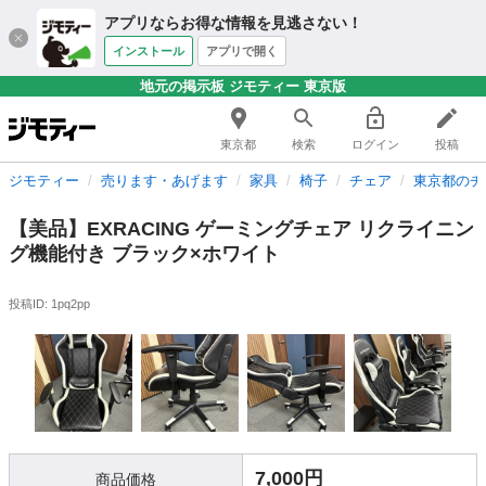
アプリならお得な情報を見逃さない！
インストール
アプリで開く
地元の掲示板 ジモティー 東京版
東京都
検索
ログイン
投稿
ジモティー
売ります・あげます
家具
椅子
チェア
東京都のチ
【美品】EXRACING ゲーミングチェア リクライニン
グ機能付き ブラック×ホワイト
投稿ID: 1pq2pp
7,000円
商品価格