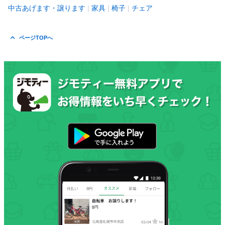
中古あげます・譲ります
家具
椅子
チェア
ページTOPへ