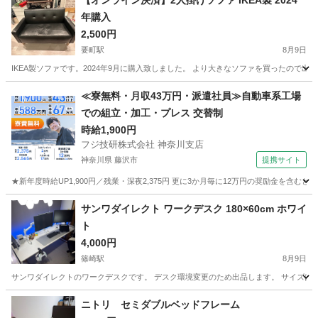
【オンライン決済】2人掛けソファ IKEA製 2024
年購入
2,500円
要町駅
8月9日
IKEA製ソファです。2024年9月に購入致しました。 より大きなソファを買ったので
東京
豊島区
要町駅
ソファ
≪寮無料・月収43万円・派遣社員≫自動車系工場
での組立・加工・プレス 交替制
時給1,900円
フジ技研株式会社 神奈川支店
神奈川県 藤沢市
提携サイト
★新年度時給UP1,900円／残業・深夜2,375円 更に3か月毎に12万円の奨励金を含む
神奈川
藤沢市
その他
サンワダイレクト ワークデスク 180×60cm ホワイ
ト
4,000円
篠崎駅
8月9日
サンワダイレクトのワークデスクです。 デスク環境変更のため出品します。 サイズは幅18
東京
江戸川区
篠崎駅
オフィス用家具
サンワダイレクト
ニトリ セミダブルベッドフレーム