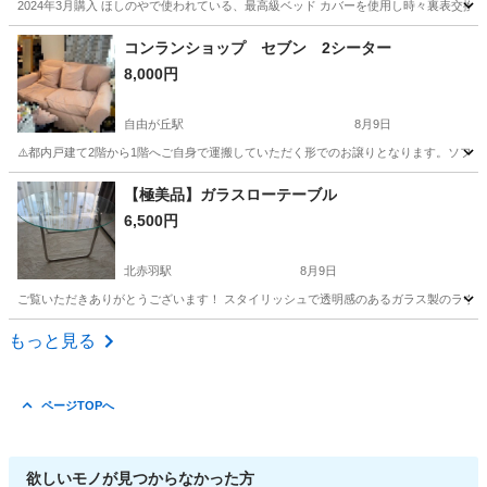
2024年3月購入 ほしのやで使われている、最高級ベッド カバーを使用し時々裏表交換
東京
三鷹市
井の頭公園駅
ベッド
日本
コンランショップ セブン 2シーター
8,000円
自由が丘駅
8月9日
⚠️都内戸建て2階から1階へご自身で運搬していただく形でのお譲りとなります。ソフ
東京
目黒区
自由が丘駅
ソファ
【極美品】ガラスローテーブル
6,500円
北赤羽駅
8月9日
ご覧いただきありがとうございます！ スタイリッシュで透明感のあるガラス製のラウン
東京
板橋区
北赤羽駅
テーブル
もっと見る
ページTOPへ
欲しいモノが見つからなかった方