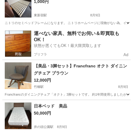
1,000円
東新宿駅
8月9日
ニトリのセミベッドフレームになります。 ニトリホームページに現物がない為、イメージ
東京
新宿区
東新宿駅
ベッド
ニトリ
運べない家具、無料でお伺い＆即買取も
OK！
状態が悪くてもOK！最大限買取します
プリフラ
Ad
【美品・3脚セット】Francfranc オクト ダイニン
グチェア ブラウン
12,000円
竹橋駅
8月9日
Francfrancのダイニングチェア「オクト」3脚セットです。 約1年間使用しました
東京
千代田区
竹橋駅
椅子
Francfranc
日本ベッド 美品
50,000円
井の頭公園駅
8月9日