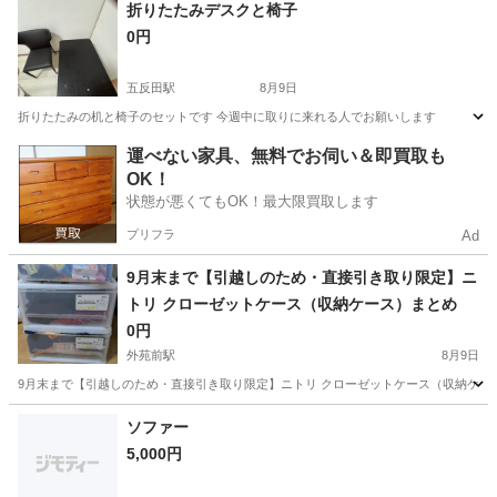
東京
渋谷区
外苑前駅
収納家具
折りたたみデスクと椅子
0円
五反田駅
8月9日
折りたたみの机と椅子のセットです 今週中に取りに来れる人でお願いします
東京
品川区
五反田駅
家具
運べない家具、無料でお伺い＆即買取も
OK！
状態が悪くてもOK！最大限買取します
プリフラ
Ad
9月末まで【引越しのため・直接引き取り限定】ニ
トリ クローゼットケース（収納ケース）まとめ ​
0円
外苑前駅
8月9日
​9月末まで【引越しのため・直接引き取り限定】ニトリ クローゼットケース（収納ケー
東京
渋谷区
外苑前駅
収納家具
ケース
ソファー
5,000円