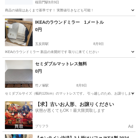
桜田門駅
8月9日
商品の値段はあくまで基準です！ 実際値引きなども可能！
東京
千代田区
桜田門駅
ベッド
ソファー
IKEAのラウンドミラー 1メートル
0円
五反田駅
8月9日
IKEAのラウンドミラー 新品の未開封です 取りに来てください
東京
品川区
五反田駅
ミラー/鏡
ミラー
セミダブルマットレス無料
0円
竹ノ塚駅
8月9日
セミダブルサイズ（幅約120cm）のマットレスです。 引っ越しのため、お譲りします。 
東京
足立区
竹ノ塚駅
寝具
セミダブル
【求】古いお人形、お譲りください
状態が悪くてもOK！最大限買取します
プリフラ
Ad