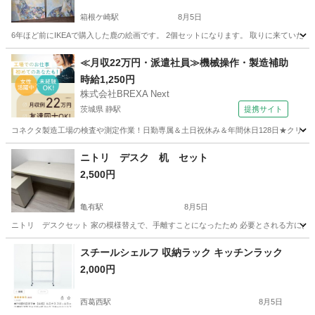
箱根ケ崎駅
8月5日
6年ほど前にIKEAで購入した鹿の絵画です。 2個セットになります。 取りに来ていただけ
東京
武蔵村山市
箱根ケ崎駅
インテリア雑貨/小物
IKEA
≪月収22万円・派遣社員≫機械操作・製造補助
時給1,250円
株式会社BREXA Next
茨城県 静駅
提携サイト
コネクタ製造工場の検査や測定作業！日勤専属＆土日祝休み＆年間休日128日★クリーン
茨城
常陸大宮市
静駅
その他
ニトリ デスク 机 セット
2,500円
亀有駅
8月5日
ニトリ デスクセット 家の模様替えで、手離すことになったため 必要とされる方にお譲りしま
東京
葛飾区
亀有駅
オフィス用家具
スチールシェルフ 収納ラック キッチンラック
2,000円
西葛西駅
8月5日