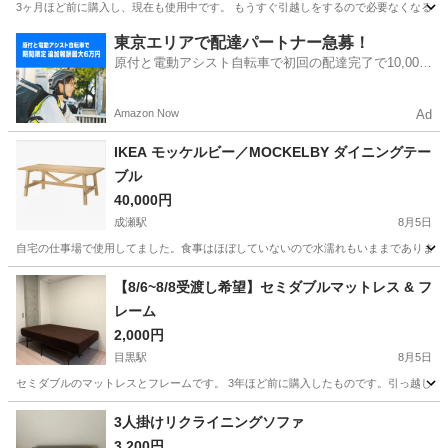
3ヶ月ほど前に購入し、現在も使用中です。 もうすぐ引越しをするので必要なくなるた
東京
江戸川区
西葛西駅
収納家具
東京エリアで配達パートナー急募！
原付と電動アシスト自転車で初回の配達完了で10,000
円の追加報酬！
Amazon Now
Ad
IKEA モッケルビー／MOCKELBY ダイニングテー
ブル
40,000円
成瀬駅
8月5日
自宅の仕事場で使用してました。食事はほぼしていないので水濡れもいままでありません
東京
町田市
成瀬駅
テーブル
【8/6~8/8受渡し希望】セミダブルマットレス & フ
レーム
2,000円
目黒駅
8月5日
セミダブルのマットレスとフレームです。 3年ほど前に購入したものです。引っ越しに伴い出
東京
品川区
目黒駅
ベッド
3人掛けリクライニングソファ
3,200円