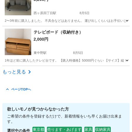
西ヶ原四丁目駅
8月5日
2〜3年前に購入しました。 不具合などはありません。 運び出しくらいはお手伝いします。 クッション2つ付
東京
北区
西ヶ原四丁目駅
ソファ
テレビボード（収納付き）
2,000円
東中野駅
8月5日
1年ほど前に購入したテレビ台です。 【購入時価格】50000円ぐらい 【サイズ】縦：70
東京
中野区
東中野駅
収納家具
もっと見る
ページTOPへ
欲しいモノが見つからなかった方
ご希望の条件を登録するだけで、新着情報をいち早くお届け出来ま
す。
東京都
売ります・あげます
家具
収納家具
選択中の条件