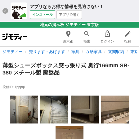
アプリならお得な情報を見逃さない！
インストール
アプリで開く
地元の掲示板 ジモティー 東京版
東京都
検索
ログイン
投稿
ジモティー
売ります・あげます
家具
収納家具
玄関収納
東京
薄型シューズボックス突っ張り式 奥行166mm SB-
380 スチール製 廃盤品
投稿ID: 1pppql