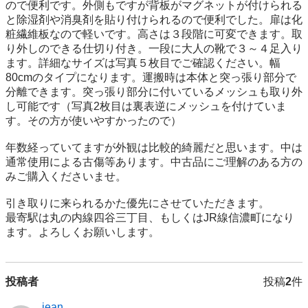
ので便利です。外側もですが背板がマグネットが付けられる
と除湿剤や消臭剤を貼り付けられるので便利でした。扉は化
粧繊維板なので軽いです。高さは３段階に可変できます。取
り外しのできる仕切り付き。一段に大人の靴で３～４足入り
ます。詳細なサイズは写真５枚目でご確認ください。幅
80cmのタイプになります。運搬時は本体と突っ張り部分で
分離できます。突っ張り部分に付いているメッシュも取り外
し可能です（写真2枚目は裏表逆にメッシュを付けていま
す。その方が使いやすかったので）

年数経っていてますが外観は比較的綺麗だと思います。中は
通常使用による古傷等あります。中古品にご理解のある方の
みご購入くださいませ。

引き取りに来られるかた優先にさせていただきます。

最寄駅は丸の内線四谷三丁目、もしくはJR線信濃町になり
ます。よろしくお願いします。
投稿者
投稿
2
件
jean