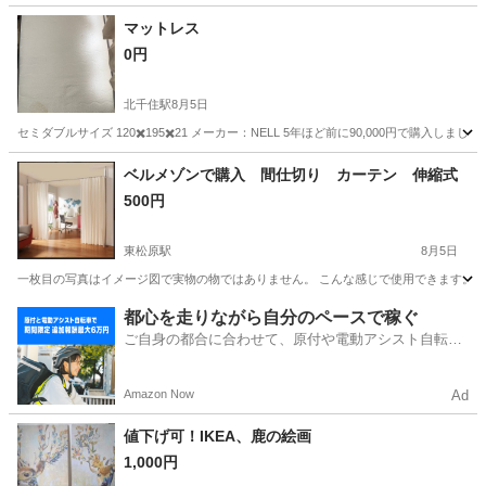
東京
武蔵野市
東伏見駅
収納家具
マットレス
0円
北千住駅
8月5日
セミダブルサイズ 120✖️195✖️21 メーカー：NELL 5年ほど前に90,000円で購
東京
足立区
北千住駅
寝具
ベルメゾンで購入 間仕切り カーテン 伸縮式
500円
東松原駅
8月5日
一枚目の写真はイメージ図で実物の物ではありません。 こんな感じで使用できます。 しっか
東京
世田谷区
東松原駅
その他
都心を走りながら自分のペースで稼ぐ
ご自身の都合に合わせて、原付や電動アシスト自転車
で配達
Amazon Now
Ad
値下げ可！IKEA、鹿の絵画
1,000円