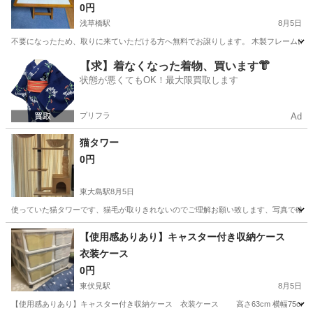
0円
浅草橋駅
8月5日
不要になったため、取りに来ていただける方へ無料でお譲りします。 木製フレームに白い
東京
台東区
浅草橋駅
テーブル
【求】着なくなった着物、買います👘
状態が悪くてもOK！最大限買取します
プリフラ
Ad
猫タワー
0円
東大島駅
8月5日
使っていた猫タワーです、猫毛が取りきれないのでご理解お願い致します、写真で確認
東京
江東区
東大島駅
その他
【使用感ありあり】キャスター付き収納ケース
衣装ケース
0円
東伏見駅
8月5日
【使用感ありあり】キャスター付き収納ケース 衣装ケース 高さ63cm 横幅75cm 奥