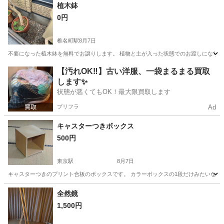
東京
立川市
西武立川駅
カーテン、ブラインド
半額
植木鉢
0円
椎名町駅
8月7日
不要になった植木鉢を無料でお譲りします。 植物と土が入った状態でのお渡しになりま
東京
新宿区
椎名町駅
カーテン、ブラインド
【汚れOK‼️】古い洋服、一袋まるまる買取
します✨
状態が悪くてもOK！最大限買取します
プリフラ
Ad
キャスターつきボックス
500円
東京駅
8月7日
キャスターつきのプリント合板のボックスです。 カラーボックスの1段だけみたいなやつ
東京
中央区
東京駅
収納家具
全然鏡
1,500円