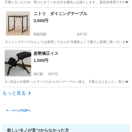
不要になったため、取りにきてくれる方を優先にお譲りします。 新品未使用ですが保管運
東京
江戸川区
インテリア雑貨/小物
ワゴン
ニトリ ダイニングテーブル
3,000円
西荻窪駅
8月7日
ダイニングテーブルとしては使用しておらず 作業机として購入し部屋に置いていました
東京
杉並区
西荻窪駅
テーブル
姿勢矯正イス
1,500円
瑞江駅
8月7日
3ヶ月ほどの使用 ハイテーブルからローテーブルへ変え、不要となりました。 取りに
東京
江戸川区
瑞江駅
椅子
姿勢矯正
もっと見る
ページTOPへ
欲しいモノが見つからなかった方