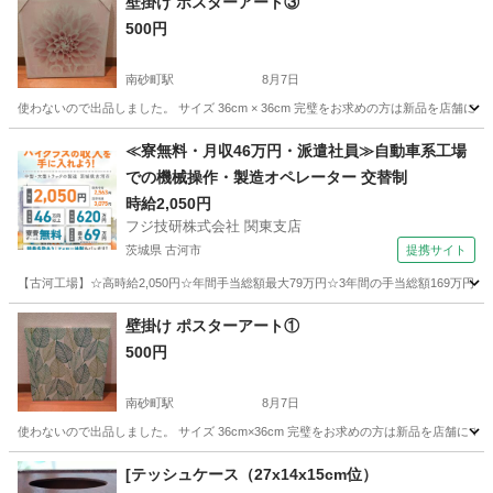
壁掛け ポスターアート③
500円
南砂町駅
8月7日
使わないので出品しました。 サイズ 36cm × 36cm 完璧をお求めの方は新品を店舗
東京
江東区
南砂町駅
インテリア雑貨/小物
アート
≪寮無料・月収46万円・派遣社員≫自動車系工場
での機械操作・製造オペレーター 交替制
時給2,050円
フジ技研株式会社 関東支店
茨城県 古河市
提携サイト
【古河工場】☆高時給2,050円☆年間手当総額最大79万円☆3年間の手当総額169万円
茨城
古河市
その他
壁掛け ポスターアート①
500円
南砂町駅
8月7日
使わないので出品しました。 サイズ 36cm×36cm 完璧をお求めの方は新品を店舗にて
東京
江東区
南砂町駅
インテリア雑貨/小物
アート
[テッシュケース（27x14x15cm位）