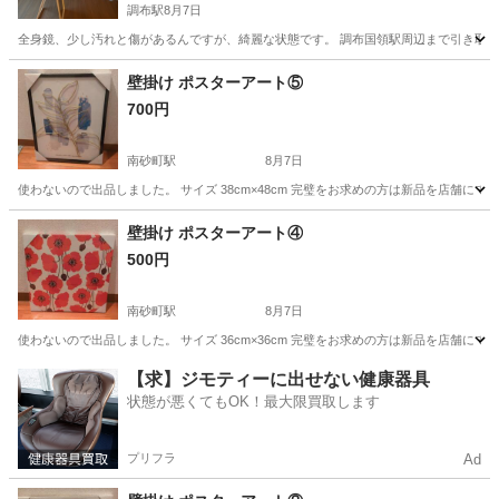
調布駅
8月7日
全身鏡、少し汚れと傷があるんですが、綺麗な状態です。 調布国領駅周辺まで引き取り
東京
調布市
調布駅
ミラー/鏡
壁掛け ポスターアート⑤
700円
南砂町駅
8月7日
使わないので出品しました。 サイズ 38cm×48cm 完璧をお求めの方は新品を店舗にて
東京
江東区
南砂町駅
インテリア雑貨/小物
アート
壁掛け ポスターアート④
500円
南砂町駅
8月7日
使わないので出品しました。 サイズ 36cm×36cm 完璧をお求めの方は新品を店舗にて
東京
江東区
南砂町駅
インテリア雑貨/小物
アート
【求】ジモティーに出せない健康器具
状態が悪くてもOK！最大限買取します
プリフラ
Ad