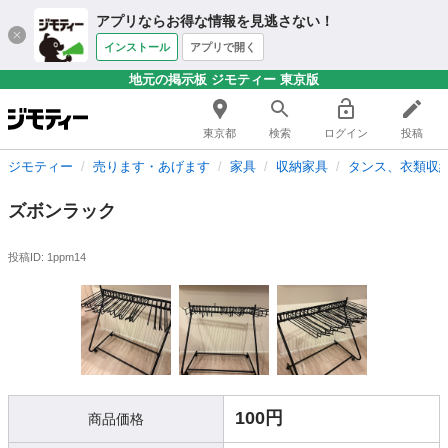
アプリならお得な情報を見逃さない！
インストール
アプリで開く
地元の掲示板 ジモティー 東京版
東京都
検索
ログイン
投稿
ジモティー
売ります・あげます
家具
収納家具
タンス、衣類収
ズボンラック
投稿ID: 1ppm14
100円
商品価格