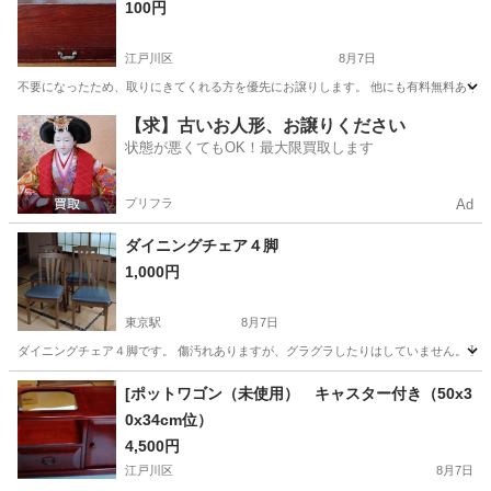
100円
江戸川区
8月7日
不要になったため、取りにきてくれる方を優先にお譲りします。 他にも有料無料ありま
東京
江戸川区
インテリア雑貨/小物
有料
【求】古いお人形、お譲りください
状態が悪くてもOK！最大限買取します
プリフラ
Ad
ダイニングチェア４脚
1,000円
東京駅
8月7日
ダイニングチェア４脚です。 傷汚れありますが、グラグラしたりはしていません。 聖高
東京
中央区
東京駅
椅子
ダイニング
[ポットワゴン（未使用） キャスター付き（50x3
0x34cm位）
4,500円
江戸川区
8月7日