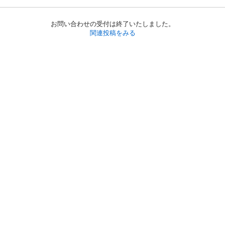
お問い合わせの受付は終了いたしました。
関連投稿をみる
初めての方へ
利用規約
プライバシーポリシー
プライバシー・ステートメント
健全化に資する運用方針
お問い合わせ
運営会社
サイトマップ
ご利用ガイド
フリーワードで探す
PC版で表示
都道府県選択
特定商取引法の表示
利用者情報の外部送信について
© 2011-
2026
Jmty, Inc.