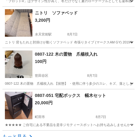
「フロットR」はデザイン性が高く、冬だけでなく夏のローテーブルとしても違和感なく
東京
世田谷区
三軒茶屋駅
テーブル
ニトリ ソファベッド
3,200円
水天宮前駅
8月7日
ニトリ 背もたれと肘掛けが動くソファベッド 布張りタイプ (マークスAM GY) 201
東京
江東区
水天宮前駅
ソファ
ニトリ
0807-122 木の置物 爪楊枝入れ
100円
世田谷区
8月7日
0807-122 木の置物 爪楊枝入れ 【状態】 ・使用に伴う多少のスレ、キズ、落とし
東京
世田谷区
インテリア雑貨/小物
置物
0807-051 宅配ボックス 幅木セット
20,000円
町田市
8月7日
★★★★★ ご自宅にある不要品を是非ジモティースポットへお持ち込みしませんか？ 家
東京
町田市
家具
宅配ボックス
もっと見る