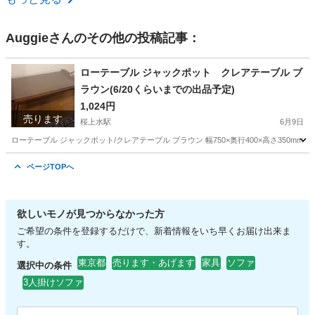
Auggie
さんのその他の投稿記事：
ローテーブル ジャックポット クレアテーブル ブ
ラウン(6/20くらいまでの出品予定)
1,024円
売ります
桜上水駅
6月9日
ローテーブル ジャックポット/クレアテーブル ブラウン 幅750×奥行400×高さ350
東京
世田谷区
桜上水駅
テーブル
ページTOPへ
欲しいモノが見つからなかった方
ご希望の条件を登録するだけで、新着情報をいち早くお届け出来ま
す。
東京都
売ります・あげます
家具
ソファ
選択中の条件
3人掛けソファ