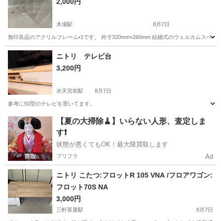
2,000円
木場駅
8月7日
無印良品のアクリルフレーム•1です。 外寸320mm×260mm 結婚式のウェルカムス
東京
江東区
木場駅
インテリア雑貨/小物
ニトリ テレビ台
3,200円
水天宮前駅
8月7日
参考に50型のテレビを置いてます。
東京
江東区
水天宮前駅
その他
ニトリ
【夏の大掃除🧹】いらない人形、査定しま
す❗️
状態が悪くてもOK！最大限買取します
プリフラ
Ad
ニトリ こたつ:フロットR 105 VNA /フロアワゴン:
フロット70S NA
3,000円
三軒茶屋駅
8月7日