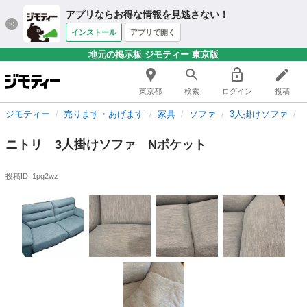
アプリならお得な情報を見逃さない！
インストール
アプリで開く
地元の掲示板 ジモティー 東京版
東京都
検索
ログイン
投稿
ジモティー
売ります・あげます
家具
ソファ
3人掛けソファ
ニトリ 3人掛けソファ Nポケット
投稿ID: 1pg2wz