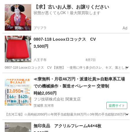
東京
目黒区
神泉駅
ソファ
【求】古いお人形、お譲りください
状態が悪くてもOK！最大限買取します
プリフラ
Ad
0807-118 Locoxロコックス CV
3,500円
八王子市
8月7日
0807-118 Locoxロコックス CV 【状態】 ・使用に伴う多少のスレ、キズ、落
東京
八王子市
ソファ
≪寮無料・月収46万円・派遣社員≫自動車系工場
での機械操作・製造オペレーター 交替制
時給2,050円
フジ技研株式会社 関東支店
茨城県 古河市
提携サイト
【古河工場】☆高時給2050円☆年間手当総額最大69万円☆3年間の手当総額159万円☆
茨城
古河市
その他
無印良品 アクリルフレームA4×4枚