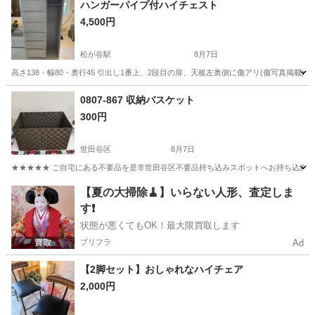
ハンガーパイプ付ハイチェスト
4,500円
松が谷駅
8月7日
高さ138・幅80・奥行45 引出し1番上、2段目の扉、天板左奥側に傷アリ(傷写真掲載
東京
多摩市
松が谷駅
収納家具
0807-867 収納バスケット
300円
世田谷区
8月7日
★★★★★ ご自宅にある不要品を是非世田谷区不要品持ち込みスポットへお持ち込みしません
東京
世田谷区
収納家具
バスケット
【夏の大掃除🧹】いらない人形、査定しま
す❗️
状態が悪くてもOK！最大限買取します
プリフラ
Ad
【2脚セット】おしゃれなハイチェア
2,000円