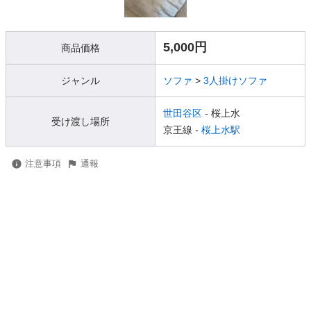
5,000円
商品価格
ジャンル
ソファ
>
3人掛けソファ
世田谷区
- 桜上水
受け渡し場所
京王線 -
桜上水駅
注意事項
通報