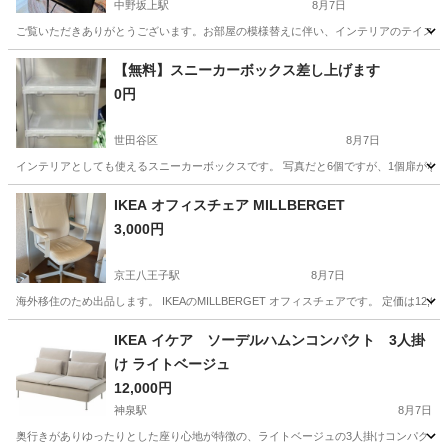
中野坂上駅
8月7日
ご覧いただきありがとうございます。 ​お部屋の模様替えに伴い、インテリアのテイストを変える
東京
中野区
中野坂上駅
椅子
【無料】スニーカーボックス差し上げます
0円
世田谷区
8月7日
インテリアとしても使えるスニーカーボックスです。 写真だと6個ですが、1個扉がない
東京
世田谷区
収納家具
ボックス
IKEA オフィスチェア MILLBERGET
3,000円
京王八王子駅
8月7日
海外移住のため出品します。 IKEAのMILLBERGET オフィスチェアです。 定価は1
東京
八王子市
京王八王子駅
椅子
IKEA イケア ソーデルハムンコンパクト 3人掛
け ライトベージュ
12,000円
神泉駅
8月7日
奥行きがありゆったりとした座り心地が特徴の、ライトベージュの3人掛けコンパクトソフ