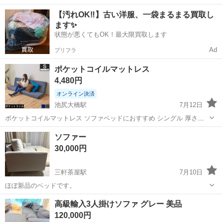
ョン工事まで幅広く手掛ける総合建設企業です。 住宅・店舗・ビルな
東京
世田谷区
用賀駅
その他
【汚れOK‼️】古い洋服、一袋まるまる買取し
ど多様な現場に対応し、解体から施工、廃棄物処理まで一貫して行っ
ます✨
ています。 20代～40代の...
状態が悪くてもOK！最大限買取します
Ad
プリフラ
ポケットコイルマットレス
4,480円
オンライン決済
池尻大橋駅
7月12日
ポケットコイルマットレス ソファベッドにおすすめ シングル 厚さ
11cm 折りたたみマットレス ソファになるマットレス ライトグレー ブ
東京
世田谷区
池尻大橋駅
ソファ
ソファー
ラウン | 高密度ポケットコイルマットレス シングル ソファベッド用マ
ポケットコイルマットレス
30,000円
ットレス 体圧分散...
三軒茶屋駅
7月10日
ほぼ新品のベッドです。
東京
世田谷区
三軒茶屋駅
ソファ
高級輸入3人掛けソファ グレー 美品
120,000円