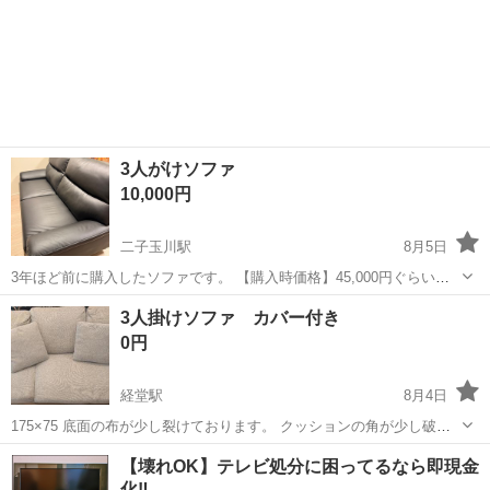
3人がけソファ
10,000円
二子玉川駅
8月5日
3年ほど前に購入したソファです。 【購入時価格】45,000円ぐらい
【サイズ】幅174×奥行85×高さ85cm 【傷などの状態】とくに目立った
東京
世田谷区
二子玉川駅
ソファ
3人掛けソファ カバー付き
傷はありません。 【アピールポイント】状態はいいのでまだまだ使え
0円
ます！ 【希望...
経堂駅
8月4日
175×75 底面の布が少し裂けております。 クッションの角が少し破れ
ています。 4年程、使用しておりました。 誠に勝手ながら引っ越しの
東京
世田谷区
経堂駅
ソファ
【壊れOK】テレビ処分に困ってるなら即現金
予定なので 8/14までの引き取りをお願いします。
化‼️