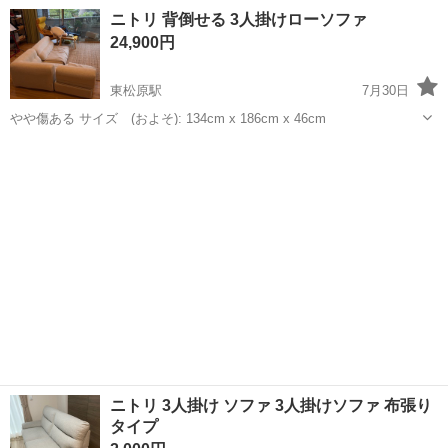
ョン工事まで幅広く手掛ける総合建設企業です。 住宅・店舗・ビルな
東京
世田谷区
下北沢駅
その他
ニトリ 背倒せる 3人掛けローソファ
ど多様な現場に対応し、解体から施工、廃棄物処理まで一貫して行っ
24,900円
ています。 20代～40代の...
東松原駅
7月30日
やや傷ある サイズ (およそ): 134cm x 186cm x 46cm
東京
世田谷区
東松原駅
ソファ
ニトリ 3人掛け ソファ 3人掛けソファ 布張り
タイプ