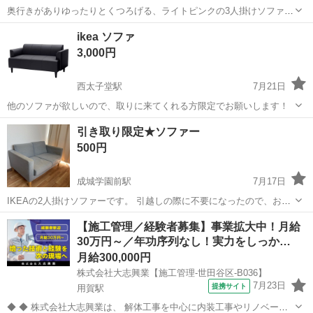
奥行きがありゆったりとくつろげる、ライトピンクの3人掛けソファで
す。 - ブランド: IKEA - モデル: SÖDERHAMN ソーデルハムン - カラ
東京
世田谷区
用賀駅
ソファ
ikea ソファ
ー: ライトピンク - タイプ: 3人掛けソファ 自宅まで取りに来...
3,000円
西太子堂駅
7月21日
他のソファが欲しいので、取りに来てくれる方限定でお願いします！
東京
世田谷区
西太子堂駅
ソファ
ikea
引き取り限定★ソファー
500円
成城学園前駅
7月17日
IKEAの2人掛けソファーです。 引越しの際に不要になったので、お引
き取りいただける方を探しております。 黄ばみが少し、手すり部分に
東京
世田谷区
成城学園前駅
ソファ
【施工管理／経験者募集】事業拡大中！月給
ありますので、ご確認ください。
30万円～／年功序列なし！実力をしっか…
月給300,000円
株式会社大志興業【施工管理-世田谷区-B036】
7月23日
提携サイト
用賀駅
◆ ◆ 株式会社大志興業は、 解体工事を中心に内装工事やリノベーシ