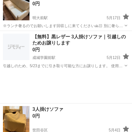
0円
明大前駅
5月17日
※ランチ奢るのでお願いします回収しに来てください🙏🏻 別に奢らな
くてもいいですけど引越しまでに手放したいです😭 明大前駅から徒歩
東京
世田谷区
明大前駅
ソファ
ソファー
【無料】黒レザー 3人掛けソファ｜引越しの
3分になります！ 三人がけのソファーで、3年前に購入し使用していま
ためお譲りします
した。 引越しに向けて整理し...
0円
成城学園前駅
5月12日
引越しのため、5/23までに引き取り可能な方にお譲りします。 使用
感・座面の劣化はありますが、まだ使用可能です。 黒レザーでシンプ
東京
世田谷区
成城学園前駅
ソファ
レザー
ルなデザインなので、お部屋にも合わせやすいと思います。 【条件】
・引き取り限...
3人掛けソファ
0円
世田谷区
5月4日