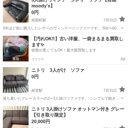
ットマン部分)、幅：215cm、高さ：70cm （大体です） 【傷などの
moody's】
状態】使用...
0円
桜新町駅
7月31日
5年ほど前に購入したレザーのヴィンテージソファーです。 50s〜60s
のヴィンテージ製品を多く扱う、 目黒のmoody'sで購入。 たしか
東京
世田谷区
桜新町駅
ソファ
【汚れOK‼️】古い洋服、一袋まるまる買取し
40,000-50,000円ほどだったかと思います。 3人掛けながら幅はコンパ
ます✨
クトで ...
状態が悪くてもOK！最大限買取します
Ad
プリフラ
ニトリ 3人がけ ソファ
0円
経堂駅
7月31日
落ち着いたグレーカラーの2〜3人掛けソファです。 シンプルで飽きの
こないデザインです。 ニトリ 幅：約188cm 奥行き：約86cm 高さ：約
東京
世田谷区
経堂駅
ソファ
ニトリ
ニトリ 3人掛けソファ オットマン付き グレー
73cm 【情報】 カラー：グレー 購入時期：5〜6年前 【状態】 使用感
【引き取り限定】
は...
20,000円