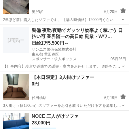
奥沢駅
6月20日
2年ほど前に購入したソファです。 【購入時価格】12000円ぐらい
【サイズ】縦：50cm、横：70cm、奥行き：50cm （大体です） 【傷
東京
世田谷区
奥沢駅
ソファ
状態
警備 夜勤/夜勤でガッツリ効率よく稼ごう 日
などの状態】とくに目立った傷はありません。 【アピールポイント】
払い可 業界随一の高日給 副業・Wワ…
状態はいいのでまだ...
日給1万5,500円～
サンエス警備保障株式会社
東京都 世田谷区
スポンサー：求人ボックス
05月26日
【仕事内容】歩道や道路での誘導・案内をお任せします。 道路をご利
用される車両や歩行者の方が安全に安心して通行するために適切に誘
アルバイト・パート
【本日限定】3人掛けソファー
導してください。 勤務地へは直行直帰OKです! <未経験でも安心!!> 丁
0円
寧な研修20hで基本的な知識を...
代田橋駅
6月19日
3人掛け（幅190cm）のソファーをお引き取りいただける方を募集して
います。 中心部の木材が折れており、足をつけて自立することは難し
東京
世田谷区
代田橋駅
ソファ
ソファー
NOCE 三人がけソファ
いです。 しかしながら足なしの状態であれば問題なく使用することが
28,000円
できます。 無料でのお渡...