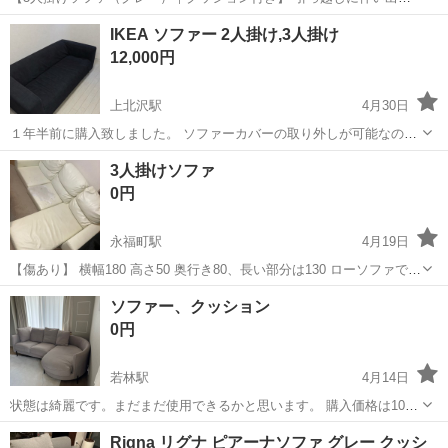
します。 シンプルで使いやすいグレーの3人掛けソファです。落ち着
東京
世田谷区
下北沢駅
ソファ
餃子の王将
IKEA ソファー 2人掛け,3人掛け
いたデザインなので、どんな部屋にも合わせやすいと思います。 ■状
12,000円
態・大きな汚れや破れなし（...
上北沢駅
4月30日
１年半前に購入致しました。 ソファーカバーの取り外しが可能なの
で、ご自身で新品を購入もしくは洗濯してください。 【サイズ】写真
東京
世田谷区
上北沢駅
ソファ
ソファー
3人掛けソファ
五枚目を参考ください 【傷などの状態】とくに目立った傷はありませ
0円
ん。当方非喫煙者ですので匂いも...
永福町駅
4月19日
【傷あり】 横幅180 高さ50 奥行き80、長い部分は130 ローソファで
す。捨てる予定ですが、ダメ元で投稿いたします！
東京
世田谷区
永福町駅
ソファ
ロー
ソファー、クッション
0円
若林駅
4月14日
状態は綺麗です。まだまだ使用できるかと思います。 購入価格は10万
円くらいです。 横幅は約2400mm クッションは追加で2個くらいある
東京
世田谷区
若林駅
ソファ
ソファー
Rigna リグナ ピアーナソファ グレー クッシ
ため、お渡しする際にそちらも引き取り希望です。