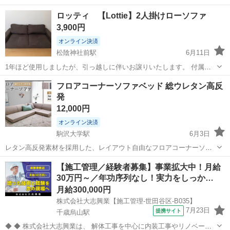
ロッティ 【Lottie】2人掛けローソファ
3,900円
オンライン決済
松陰神社前駅
6月11日
1年ほど使用しましたが、引っ越しに伴いお譲りいたします。 付属の
小さめクッション×2は未使用で、 ソファ底の収納スペースにしまって
東京
世田谷区
松陰神社前駅
ソファ
フロアコーナーソファベッド 総ウレタン高反
おりました。 定価23,999円 KAGU350というサイトで購入いたしまし
発
た。 お値下...
12,000円
オンライン決済
駒沢大学駅
6月3日
レタン高反発素材を採用した、レイアウト自由なフロアコーナーソフ
ァです。 広げてベッドになります。 1年弱使用、1人掛ソファに数箇所
東京
世田谷区
駒沢大学駅
ソファ
リクライニング
【施工管理／経験者募集】事業拡大中！月給
ほつれがあります。(写真3枚目） あまり使用しませんでした、ヘタ
30万円～／年功序列なし！実力をしっか…
リ、シミ、汚れはありません。 ...
月給300,000円
株式会社大志興業【施工管理-世田谷区-B035】
7月23日
提携サイト
千歳烏山駅
◆ ◆ 株式会社大志興業は、 解体工事を中心に内装工事やリノベーシ