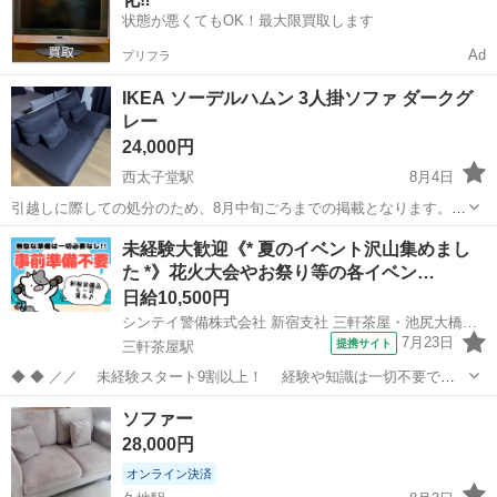
状態が悪くてもOK！最大限買取します
Ad
プリフラ
IKEA ソーデルハムン 3人掛ソファ ダークグ
レー
24,000円
西太子堂駅
8月4日
引越しに際しての処分のため、8月中旬ごろまでの掲載となります。 -
ブランド: IKEA - モデル名: SÖDERHAMN ソーデルハムン - タイプ: 3
東京
世田谷区
西太子堂駅
ソファ
未経験大歓迎《* 夏のイベント沢山集めまし
人掛けソファセクション - カラー: ダークグレー 使用頻度...
た *》花火大会やお祭り等の各イベン…
日給10,500円
シンテイ警備株式会社 新宿支社 三軒茶屋・池尻大橋・二子玉川(18)エリア/A3203200140
7月23日
提携サイト
三軒茶屋駅
◆ ◆ ／／ 未経験スタート9割以上！ 経験や知識は一切不要で始
めやすい♪ シフトの強制もないですし 自分のペースで働くことも
東京
世田谷区
三軒茶屋駅
警備員
ソファー
できるので 続けやすい♪働きやすい♪ ＼＼ 『シフトが削られた…』
28,000円
『思うように稼...
オンライン決済