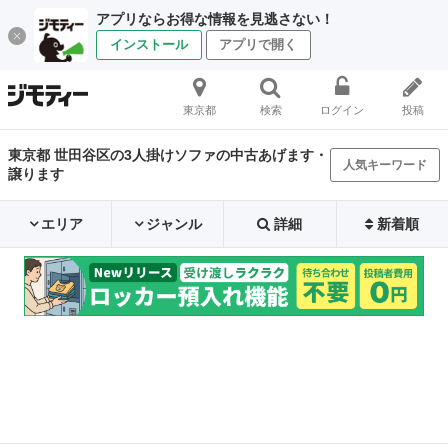
アプリならお得な情報を見逃さない！
インストール
アプリで開く
東京都
検索
ログイン
投稿
東京都 世田谷区の3人掛けソファの中古あげます・
人気キーワード
譲ります
エリア
ジャンル
詳細
新着順