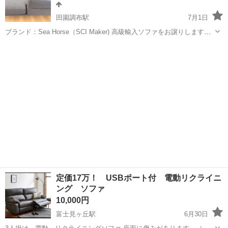
田園調布駅
7月1日
ブランド：Sea Horse（SCI Maker) 高級輸入ソファをお譲りします。
落ち着いたグレーカラーで、モダンなお部屋によく合います。 ・3人
東京
世田谷区
田園調布駅
ソファ
掛け ・カラー：グレー ・状態：とても良い（目立つ汚れや破れなし）
・座...
定価17万！ USBポート付 電動リクライニ
ング ソファ
10,000円
富士見ヶ丘駅
6月30日