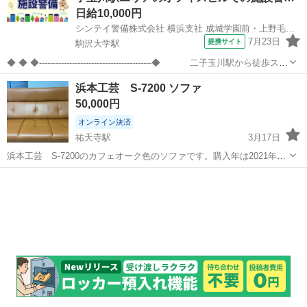
日給10,000円
シンテイ警備株式会社 横浜支社 成城学園前・上野毛・駒沢大学(5)エリア/A3203200105
7月23日
提携サイト
駒沢大学駅
◆ ◆ ◆-----------------------------------------◆ 二子玉川駅から徒歩スグ
の オフィスビルでの施設警備のお仕事！ ◆--------------------------...
東京
世田谷区
駒沢大学駅
警備員
浜本工芸 S-7200 ソファ
50,000円
オンライン決済
祐天寺駅
3月17日
浜本工芸 S-7200のカフェオーク色のソファです。購入年は2021年。
傷等ほぼございません。既に分解はしております。
東京
世田谷区
祐天寺駅
ソファ
工芸