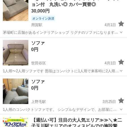
ョン付 丸洗い◎ カバー買替◎
30,000円
オンライン決済
用賀駅
4月1日
茅場町に店舗があるインテリアショップ リグナのソファになります。
心石工芸のピアーナカウチソファでオットマンを買い足せばL字型とし
東京
世田谷区
用賀駅
ソファ
心石
ソファ
ても使えます。 別注のサイズであり、サイズはW1750×D980×H600と
0円
なります。 足元は...
世田谷区
4月1日
1人用〜2人用ソファです 普段はコンパクトに1人用で来客時に2人用に
広げられます よろしくお願いいたします
東京
世田谷区
ソファ
来客
ソファ
0円
上野毛駅
3月25日
1人用のコンパクトソファです。 シンプルなデザインで、お部屋に合
わせやすいベージュカラー。 • サイズ：コンパクト（ワンルームにも
東京
世田谷区
上野毛駅
ソファ
コンパクト
【週払い可】注目の大人気エリア≫≫＼★二
最適） • 状態：目立つ汚れや傷なし（※使用感あり） • 座り心地：ク
子玉川駅エリアのオフィスビルでの施設警…
ッション性あり、ゆ...