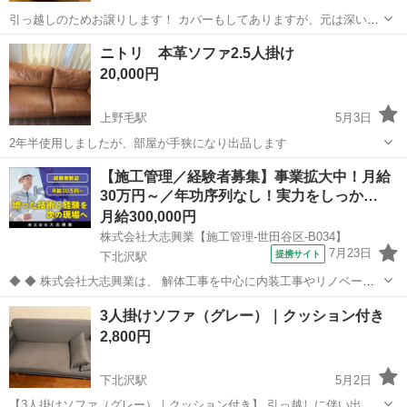
引っ越しのためお譲りします！ カバーもしてありますが、元は深いブ
ルーです！ 定期的にカバーの洗濯などしていました！ 使用感もあるの
東京
世田谷区
ソファ
譲り
ニトリ 本革ソファ2.5人掛け
で、取りに来ていただける方にお譲りします！ ※オットマンは先に処
20,000円
分しており、付いてこないてます...
上野毛駅
5月3日
2年半使用しましたが、部屋が手狭になり出品します
東京
世田谷区
上野毛駅
ソファ
本革
【施工管理／経験者募集】事業拡大中！月給
30万円～／年功序列なし！実力をしっか…
月給300,000円
株式会社大志興業【施工管理-世田谷区-B034】
7月23日
提携サイト
下北沢駅
◆ ◆ 株式会社大志興業は、 解体工事を中心に内装工事やリノベーシ
ョン工事まで幅広く手掛ける総合建設企業です。 住宅・店舗・ビルな
東京
世田谷区
下北沢駅
その他
3人掛けソファ（グレー）｜クッション付き
ど多様な現場に対応し、解体から施工、廃棄物処理まで一貫して行っ
2,800円
ています。 20代～40代の...
下北沢駅
5月2日
【3人掛けソファ（グレー）｜クッション付き】 引っ越しに伴い出品