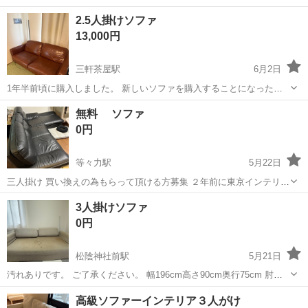
ョン工事まで幅広く手掛ける総合建設企業です。 住宅・店舗・ビルな
東京
世田谷区
千歳烏山駅
その他
2.5人掛けソファ
ど多様な現場に対応し、解体から施工、廃棄物処理まで一貫して行っ
13,000円
ています。 20代～40代の...
三軒茶屋駅
6月2日
1年半前頃に購入しました。 新しいソファを購入することになったの
で出品します 背もたれと座る部分は取り外し可能なので、車などで運
東京
世田谷区
三軒茶屋駅
ソファ
無料 ソファ
ぶことが可能かと思います。 値下げ交渉承ります 横幅164センチ 座面
0円
の高さ34センチ 背も...
等々力駅
5月22日
三人掛け 買い換えの為もらって頂ける方募集 ２年前に東京インテリア
で20万くらいで購入 横2メートルくらい 傷有り6月末まで、できるだ
東京
世田谷区
等々力駅
ソファ
無料
3人掛けソファ
け早くとりにきてくれる方を優先させていただきます。 よろしくおね
0円
がいします。 破れを黒革で...
松陰神社前駅
5月21日
汚れありです。 ご了承ください。 幅196cm高さ90cm奥行75cm 肘掛
け部分は倒せるので幅は196cmから更に広げられます。 解体可能で
東京
世田谷区
松陰神社前駅
ソファ
譲り
高級ソファーインテリア３人がけ
す。 取りに来て頂ける方にお譲りします。