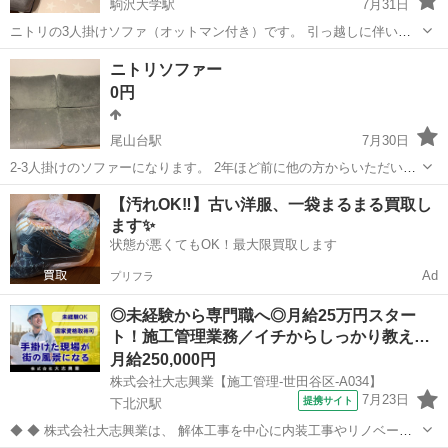
駒沢大学駅
7月31日
ニトリの3人掛けソファ（オットマン付き）です。 引っ越しに伴いお
譲りします。 大きな汚れや破れはなく、通常使用による多少の使用感
東京
世田谷区
駒沢大学駅
ソファ
ニトリ
ニトリソファー
のみです。 オットマン付きなので、カウチソファとしても使用できま
0円
す。 サイズが大きいため...
尾山台駅
7月30日
2-3人掛けのソファーになります。 2年ほど前に他の方からいただいた
ものです。 【サイズ】縦：80cm、横：150cm、奥行き：60cm （大
東京
世田谷区
尾山台駅
ソファ
【汚れOK‼️】古い洋服、一袋まるまる買取し
体です） 【傷などの状態】とくに目立った傷はありません。 【アピー
ます✨
ルポイント】状態...
状態が悪くてもOK！最大限買取します
Ad
プリフラ
◎未経験から専門職へ◎月給25万円スター
ト！施工管理業務／イチからしっかり教え…
月給250,000円
株式会社大志興業【施工管理-世田谷区-A034】
7月23日
提携サイト
下北沢駅
◆ ◆ 株式会社大志興業は、 解体工事を中心に内装工事やリノベーシ