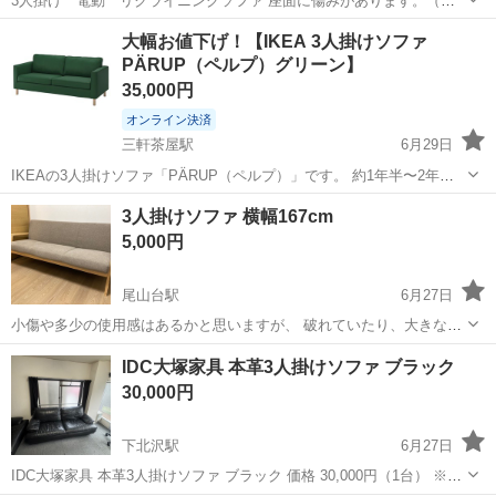
3人掛け 電動 リクライニングソファ 座面に傷みがあります。（画
像参照） 引き取りに来てくださる方にお譲りします。 ■サイズ(cm)
東京
世田谷区
富士見ヶ丘駅
ソファ
大幅お値下げ！【IKEA 3人掛けソファ
W198×D96(153.5)×H1010×SH47 ■材質 張地：本革/PVC 中材...
PÄRUP（ペルプ）グリーン】
35,000円
オンライン決済
三軒茶屋駅
6月29日
IKEAの3人掛けソファ「PÄRUP（ペルプ）」です。 約1年半〜2年使
用しました。 購入価格：57,990円 販売価格：40,000円 サイズ（公
東京
世田谷区
三軒茶屋駅
ソファ
IKEA
3人掛けソファ 横幅167cm
式）： 幅 206cm 奥行 80cm 高さ 86cm 大きなシミ・破...
5,000円
尾山台駅
6月27日
小傷や多少の使用感はあるかと思いますが、 破れていたり、大きな汚
れは見当たりません。 引き取りに来ていただける方にお譲りいたしま
東京
世田谷区
尾山台駅
ソファ
IDC大塚家具 本革3人掛けソファ ブラック
す。
30,000円
下北沢駅
6月27日
IDC大塚家具 本革3人掛けソファ ブラック 価格 30,000円（1台） ※2