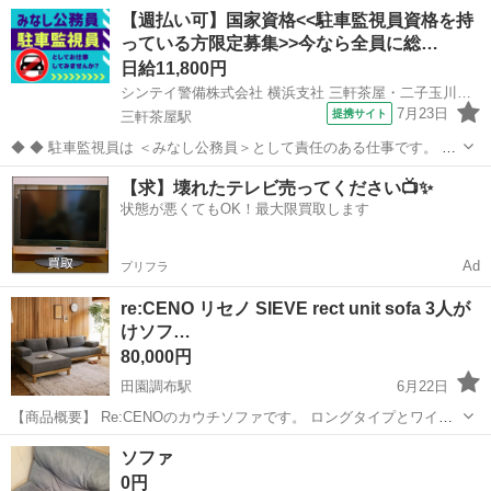
台まとめて購入の場合は55,000円 商品説明 IDC大塚家具の本革3人掛
東京
世田谷区
下北沢駅
ソファ
【週払い可】国家資格<<駐車監視員資格を持
けソファです。 約10年使用しましたが、まだまだ快適にお使い...
っている方限定募集>>今なら全員に総…
日給11,800円
シンテイ警備株式会社 横浜支社 三軒茶屋・二子玉川・桜新町(6)エリア/A3203200105
7月23日
提携サイト
三軒茶屋駅
◆ ◆ 駐車監視員は ＜みなし公務員＞として責任のある仕事です。 警
察から委託を受けております。
東京
世田谷区
三軒茶屋駅
警備員
【求】壊れたテレビ売ってください📺✨
・・・・・・・・・・・・・・・・・・・・・・・・・・ ≫≫ 駐車
状態が悪くてもOK！最大限買取します
監視員の資格を持っている方限定の募集です！ ￣￣￣￣￣...
Ad
プリフラ
re:CENO リセノ SIEVE rect unit sofa 3人が
けソフ…
80,000円
田園調布駅
6月22日
【商品概要】 Re:CENOのカウチソファです。 ロングタイプとワイド
タイプを組み合わせたカウチ仕様で、ゆったり広々とお使いいただけ
東京
世田谷区
田園調布駅
ソファ
SIEVE
ソファ
ます。 カラー：グレー ・張りのある生地と硬めのウレタンを使用した
0円
座面 ...