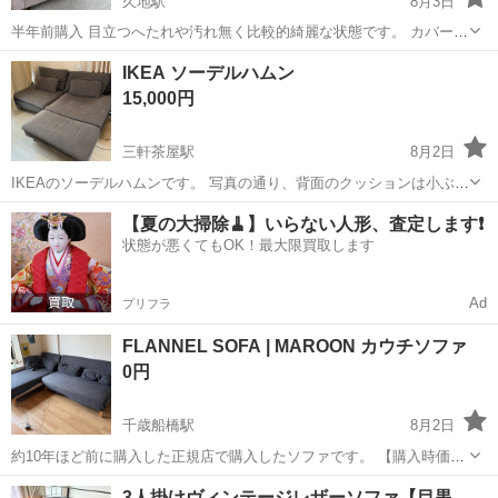
久地駅
8月3日
半年前購入 目立つへたれや汚れ無く比較的綺麗な状態です。 カバー洗
濯可。
東京
世田谷区
久地駅
ソファ
ソファー
IKEA ソーデルハムン
15,000円
三軒茶屋駅
8月2日
IKEAのソーデルハムンです。 写真の通り、背面のクッションは小ぶり
のもの2つ大きいもの2つです。 数年利用していたとのことで、目立つ
東京
世田谷区
三軒茶屋駅
ソファ
【夏の大掃除🧹】いらない人形、査定します❗️
汚れはありませんが、神経質な方はご遠慮ください。 色：ダークグレ
状態が悪くてもOK！最大限買取します
ー サイズ：横幅18...
Ad
プリフラ
FLANNEL SOFA | MAROON カウチソファ
0円
千歳船橋駅
8月2日
約10年ほど前に購入した正規店で購入したソファです。 【購入時価
格】20万円ぐらい 【サイズ】奥行き：80cm(2人掛け部分)と150cm(オ
東京
世田谷区
千歳船橋駅
ソファ
カウチソファ
3人掛けヴィンテージレザーソファ【目黒