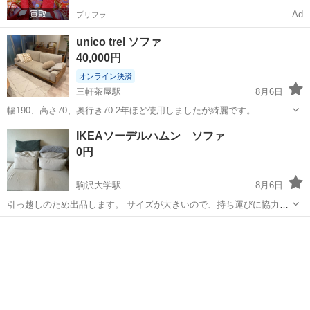
Ad
プリフラ
unico trel ソファ
40,000円
オンライン決済
三軒茶屋駅
8月6日
幅190、高さ70、奥行き70 2年ほど使用しましたが綺麗です。
東京
世田谷区
三軒茶屋駅
ソファ
IKEAソーデルハムン ソファ
0円
駒沢大学駅
8月6日
引っ越しのため出品します。 サイズが大きいので、持ち運びに協力い
ただける方に募集となります。 奥行き 90 cm 床から家具の底面までの
東京
世田谷区
駒沢大学駅
ソファ
高さ 15 cm 高さ 83 cm シートの高さ 39 cm シートの幅 145 c...