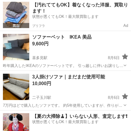
【汚れててもOK】着なくなった洋服、買取り
ます！
状態が悪くてもOK！最大限買取します
Ad
プリフラ
ソファーベット IKEA 美品
9,600円
喜多見駅
8月6日
昨年購入したIKEAのソファーベットです。 引っ越しに伴いお譲りした
いです。 バラバラにも出来るので、色々な広さの部屋に対応していま
東京
世田谷区
喜多見駅
ソファ
ベット
3人掛けソファ｜まだまだ使用可能
す。下に収納もでき、クッションを取ればベットにもなりとても使い
10,000円
やすいです。 お気軽にご連絡く...
二子玉川駅
8月6日
7万円ほどで購入したソファです。 約5年使用していますが、作りがし
っかりしており、ガタつきなどはなく、まだまだ問題なくお使いいた
東京
世田谷区
二子玉川駅
ソファ
【夏の大掃除🧹】いらない人形、査定します❗️
だけます。 クッション裏面の一部に割れ・劣化がありますが、それ以
状態が悪くてもOK！最大限買取します
外は大きな傷や不具合...