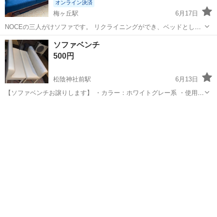
オンライン決済
梅ヶ丘駅
6月17日
NOCEの三人がけソファです。 リクライニングができ、ベッドとして
も利用できます。 購入してから4年程で、ソファカバーをしていま
東京
世田谷区
梅ヶ丘駅
ソファ
NOCE
ソファベンチ
す。 目立った汚れや破れ等はございませんが 見落としありましたらす
500円
みません。 部屋の配置を変え...
松陰神社前駅
6月13日
【ソファベンチお譲りします】 ・カラー：ホワイトグレー系 ・使用期
間：約1年 ・サイズ：長さ：1.41m 幅：45-50cm 高さ：74cm ・落書
東京
世田谷区
松陰神社前駅
ソファ
きが多数あり、消すことができません ・使用感がありますので、状態
をご理解い...