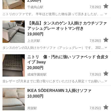
2,000円
千歳烏山駅
7月29日
ニトリのソファです。 半年ほど使用した物を譲って頂きましたが、不
要になりました。 【サイズ】幅174×奥行85×高さ85cm 【傷などの状
東京
世田谷区
千歳烏山駅
ソファ
【美品】タンスのゲン 3人掛け カウチソファ
態】とくに目立った傷はありませんが多少の使用感はあります。 【ア
アッシュグレー オットマン付き
ピールポイント】状態は...
19,000円
上北沢駅
7月28日
タンスのゲンの3人掛けカウチソファ（アッシュグレー）です。 2025
年10月に新品で購入しました。 あまり使用しておらず、建物内で保管
東京
世田谷区
上北沢駅
ソファ
ニトリ 傷・汚れに強い ソファベッド 合皮タ
していたため比較的きれいな状態です。 商品情報 ・メーカー：タンス
イプ 3way
のゲン ・カラー：ア...
20,000円
成城学園前駅
7月26日
全レザー □7月末までに受け取りにきていただける人限定！でお願いし
ます。 3年前に購入して、10万円？ぐらいで、まだ美品です。 - 色: 黒
東京
世田谷区
成城学園前駅
ソファ
IKEA SÖDERHAMN 3人掛けソファ
- デザイン: キルティングデザイン - 状態:美品ですが 小さな傷あり ま
10,000円
だま...
用賀駅
7月25日