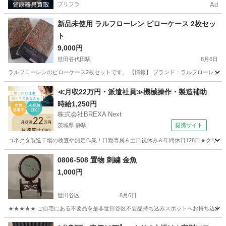
プリフラ
Ad
新品未使用 ラルフローレン ピローケース 2枚セッ
ト
9,000円
世田谷代田駅
8月6日
ラルフローレンのピローケース2枚セットです。 【情報】 ブランド：ラルフローレン サイズ：
東京
世田谷区
世田谷代田駅
寝具
ラルフローレン
≪月収22万円・派遣社員≫機械操作・製造補助
時給1,250円
株式会社BREXA Next
茨城県 静駅
提携サイト
コネクタ製造工場の検査や測定作業！日勤専属＆土日祝休み＆年間休日128日★クリーン
茨城
常陸大宮市
静駅
その他
0806-508 置物 刺繍 金魚
1,000円
世田谷区
8月6日
★★★★★ ご自宅にある不要品を是非世田谷区不要品持ち込みスポットへお持ち込みしません
東京
世田谷区
インテリア雑貨/小物
金魚