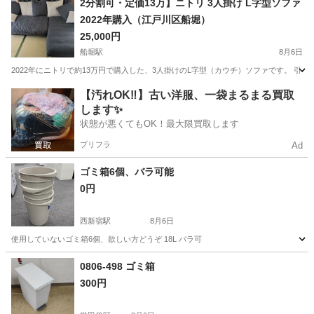
2分割可・定価13万】ニトリ 3人掛け L字型ソファ
2022年購入（江戸川区船堀）
25,000円
船堀駅
8月6日
2022年にニトリで約13万円で購入した、3人掛けのL字型（カウチ）ソファです。 引っ越
東京
江戸川区
船堀駅
家具
ニトリ
【汚れOK‼️】古い洋服、一袋まるまる買取
します✨
状態が悪くてもOK！最大限買取します
プリフラ
Ad
ゴミ箱6個、バラ可能
0円
西新宿駅
8月6日
使用していないゴミ箱6個、欲しい方どうぞ 18L バラ可
東京
新宿区
西新宿駅
収納家具
0806-498 ゴミ箱
300円