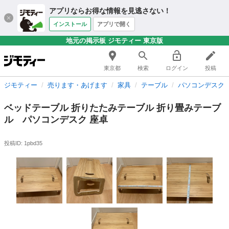
アプリならお得な情報を見逃さない！
インストール
アプリで開く
地元の掲示板 ジモティー 東京版
東京都
検索
ログイン
投稿
ジモティー
売ります・あげます
家具
テーブル
パソコンデスク
ベッドテーブル 折りたたみテーブル 折り畳みテーブ
ル パソコンデスク 座卓
投稿ID: 1pbd35