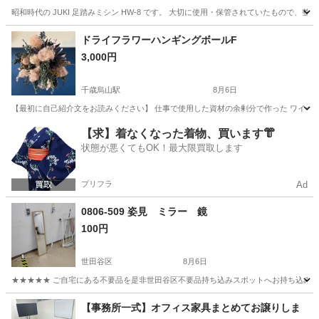
昭和時代の JUKI 足踏みミシン HW-8 です。 大切に使用・保管されていたもので
東京
町田市
町田駅
その他
ドライフラワーハンギングボールF
3,000円
千歳烏山駅
8月6日
【最初に自己紹介文をお読みください】 仕事で使用した資材の余剰分で作った ワイヤー
東京
世田谷区
千歳烏山駅
インテリア雑貨/小物
【求】着なくなった着物、買います👘
状態が悪くてもOK！最大限買取します
ドライフラワー
プリフラ
Ad
0806-509 姿見 ミラー 鏡
100円
世田谷区
8月6日
★★★★★ ご自宅にある不要品を是非世田谷区不要品持ち込みスポットへお持ち込みしません
東京
世田谷区
ミラー/鏡
姿見
【事務所一式】オフィス家具まとめてお譲りしま