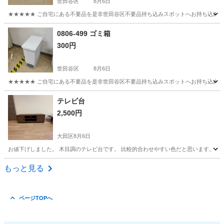
世田谷区
8月6日
★★★★★ ご自宅にある不要品を是非世田谷区不要品持ち込みスポットへお持ち込みしません
東京
世田谷区
インテリア雑貨/小物
スポット
0806-499 ゴミ箱
300円
世田谷区
8月6日
★★★★★ ご自宅にある不要品を是非世田谷区不要品持ち込みスポットへお持ち込みしません
東京
世田谷区
インテリア雑貨/小物
スポット
テレビ台
2,500円
大田区
8月6日
お値下げしました。 木目調のテレビ台です。 比較的合わせやすい色だと思います。 サイズは、
東京
大田区
その他
もっと見る
ページTOPへ