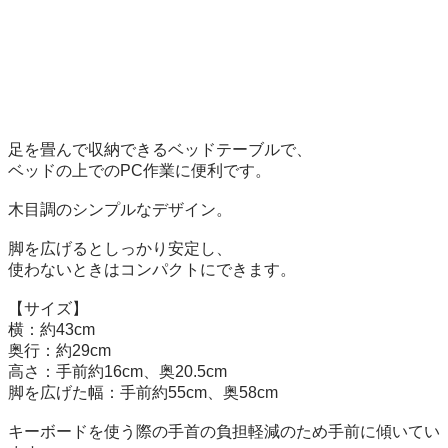
足を畳んで収納できるベッドテーブルで、

ベッドの上でのPC作業に便利です。

木目調のシンプルなデザイン。

脚を広げるとしっかり安定し、

使わないときはコンパクトにできます。

【サイズ】

横：約43cm

奥行：約29cm

高さ：手前約16cm、奥20.5cm

脚を広げた幅：手前約55cm、奥58cm

キーボードを使う際の手首の負担軽減のため手前に傾いてい