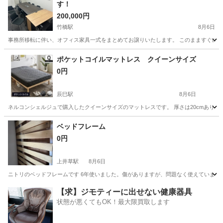
す！
200,000円
竹橋駅
8月6日
事務所移転に伴い、オフィス家具一式をまとめてお譲りいたします。 このまますぐに事務所
東京
千代田区
竹橋駅
オフィス用家具
ポケットコイルマットレス クイーンサイズ
0円
辰巳駅
8月6日
ネルコンシェルジュで購入したクイーンサイズのマットレスです。 厚さは20cmありま
東京
江東区
辰巳駅
寝具
ポケットコイルマットレス
ベッドフレーム
0円
上井草駅
8月6日
ニトリのベッドフレームです 6年使いました。傷がありますが、問題なく使えています
東京
杉並区
上井草駅
ベッド
フレーム
【求】ジモティーに出せない健康器具
状態が悪くてもOK！最大限買取します