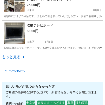
25,600円
江東区
8月8日
総額100万ほどのお品です。 まとめて引き取っていただける方へ、安価でお譲りしま
東京
江東区
収納家具
譲り
収納テレビボード
8,000円
江東区
8月8日
収納が出来るテレビボードです。 CDや文庫本などもおけます。 運び出しお手伝いお
東京
江東区
収納家具
文庫本
もっと見る
ページTOPへ
欲しいモノが見つからなかった方
ご希望の条件を登録するだけで、新着情報をいち早くお届け出来ま
す。
東京都
売ります・あげます
家具
収納家具
選択中の条件