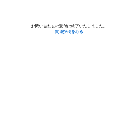
お問い合わせの受付は終了いたしました。
関連投稿をみる
初めての方へ
利用規約
プライバシーポリシー
プライバシー・ステートメント
健全化に資する運用方針
お問い合わせ
運営会社
サイトマップ
ご利用ガイド
フリーワードで探す
PC版で表示
都道府県選択
特定商取引法の表示
利用者情報の外部送信について