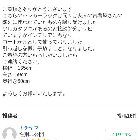
ご覧頂きありがとうございます。

こちらのハンガーラックは元々は友人の古着屋さんの

陳列に使われていたものを譲り受けました。

少しガタツキがあるのと接続部分はサビ

ていますがインテリアにもなり

コートかけとして使っておりました。

引っ越しを機に手放すことになりました。

ご希望の方いらっしゃいましたら

ご連絡ください。

横幅　135cm

高さ159cm

奥行き60cm

よろしくお願いいたします。
投稿者
投稿
16
件
キチヤマ
性別非公開
フォローする