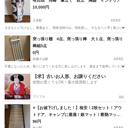
有田焼 秀峰 傘立て 杖立 陶器 インテリア
10,000円
入谷駅
8月8日
大きなヒビ欠けなし。重量あり。 簡単清掃のみ。現状渡し。 ※なるべく早く取りに来て
東京
台東区
入谷駅
インテリア雑貨/小物
突っ張り棚 4点、突っ張り棒 大１点、突っ張り
棒細3点
0円
武蔵小山駅
8月8日
不要になったため、取りにきてくれる方に差し上げします。最近まで使用していたものです。
東京
品川区
武蔵小山駅
収納家具
【求】古いお人形、お譲りください
状態が悪くてもOK！最大限買取します
プリフラ
Ad
⭐️【お値下げしました！】格安！2枚セット！アウ
トドア、キャンプに最適！銀マット！断熱マッ
ト！遮熱マット！バラ売りはご相談ください！⭐️
96円
萩山駅
8月8日