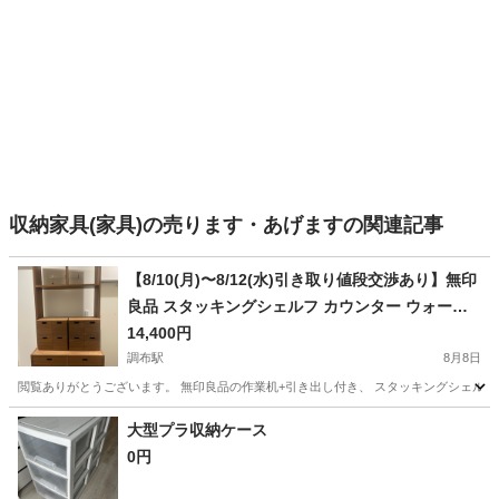
収納家具(家具)の売ります・あげますの関連記事
【8/10(月)〜8/12(水)引き取り値段交渉あり】無印
良品 スタッキングシェルフ カウンター ウォール
ナット 引き出し付 18,000円
14,400円
調布駅
8月8日
閲覧ありがとうございます。 無印良品の作業机+引き出し付き、 スタッキングシェルフ カウン
東京
調布市
調布駅
テーブル
スタッキングシェルフ
大型プラ収納ケース
0円