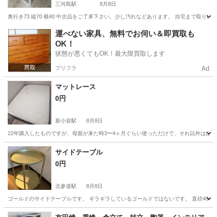
三河島駅
8月8日
奥行き73 縦70 横40 中古品をご了承下さい。少し汚れなどあります。 自宅まで取り
東京
荒川区
三河島駅
収納家具
運べない家具、無料でお伺い＆即買取も
OK！
状態が悪くてもOK！最大限買取します
プリフラ
Ad
マットレース
0円
新小岩駅
8月8日
22年購入したものですが、母親が来た時3〜4ヶ月ぐらい使っただけで、それ以外はほとんど使
東京
葛飾区
新小岩駅
寝具
サイドテーブル
0円
北参道駅
8月8日
ゴールドのサイドテーブルです。 ギラギラしているゴールドではないです。 直径40cm
東京
渋谷区
北参道駅
テーブル