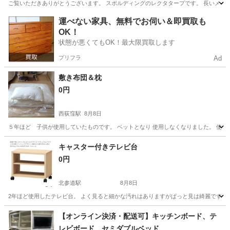
ご覧いただきありがとうございます。 スポルディングのレクタタープです。 長いメインポー
東京
東村山市
萩山駅
その他
タープ
運べない家具、無料でお伺い＆即買取も
OK！
状態が悪くてもOK！最大限買取します
プリフラ
Ad
敷き布団＆枕
0円
西荻窪駅
8月8日
５年ほど 子供が使用していたものです。 ベットとなり 使用しなくなりました。 使用
東京
杉並区
西荻窪駅
寝具
敷き布団
キャスター付きテレビ台
0円
北参道駅
8月8日
2年ほど使用したテレビ台。 よく見ると細かな汚れはありますがぱっと見は綺麗です。 北参道駅最寄り
東京
渋谷区
北参道駅
収納家具
【オンライン決済・配送可】キッチンボード、テ
レビボード、セミダブルベッド