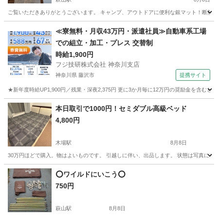
ご覧いただきありがとうございます。 キャンプ、アウトドアに便利な銀マット！断熱マット
東京
東村山市
萩山駅
その他
バラ
≪寮無料・月収43万円・派遣社員≫自動車系工場
での組立・加工・プレス 交替制
時給1,900円
フジ技研株式会社 神奈川支店
神奈川県 藤沢市
提携サイト
★新年度時給UP1,900円／残業・深夜2,375円 更に3か月毎に12万円の奨励金を含む
神奈川
藤沢市
その他
本日取引で1000円！セミダブル高級ベッド
4,800円
木場駅
8月8日
30万円ほどで購入。物はよいものです。 引越しに伴い、出品します。 状態は写真にて
東京
江東区
木場駅
家具
⭕️ワイルドにいこう⭕️
750円
萩山駅
8月8日