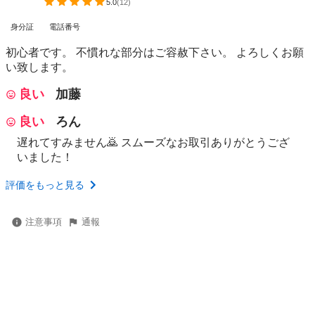
5.0
(
12
)
身分証
電話番号
初心者です。 不慣れな部分はご容赦下さい。 よろしくお願
い致します。
良い
加藤
良い
ろん
遅れてすみません🙇 スムーズなお取引ありがとうござ
いました！
評価をもっと見る
注意事項
通報