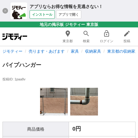
アプリならお得な情報を見逃さない！
インストール
アプリで開く
地元の掲示板 ジモティー 東京版
東京都
検索
ログイン
投稿
ジモティー
売ります・あげます
家具
収納家具
東京都の収納家
パイプハンガー
投稿ID: 1paa8v
0円
商品価格