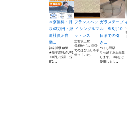
≪寮無料・月
フランスベッ
ガラステーブ
収43万円・派
ド シングルマ
ル ※8月10
遣社員≫自
ットレス
日までの引
志村坂上駅
動...
き...
🟡3階からの階段
神奈川県 藤沢...
つくし野駅
での運び出しを手
★新年度時給UP1,
引っ越す為出品致
伝っていた...
900円／残業・深
します。 3年ほど
夜2,...
使用しまし...