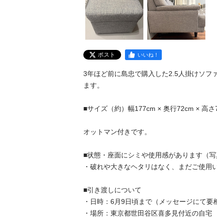
ポスト
いいね！
3年ほど前に島忠で購入した2.5人掛けソ
ます。

■サイズ（約）幅177cm × 奥行72cm × 高さ7
オットマン付きです。

■状態・座面にシミや使用感があります（写
・破れや大きなヘタリはなく、まだご使用い
■引き渡しについて

・日時：6月9日頃まで（メッセージにて要相
・場所：東京都世田谷区喜多見付近の自宅
