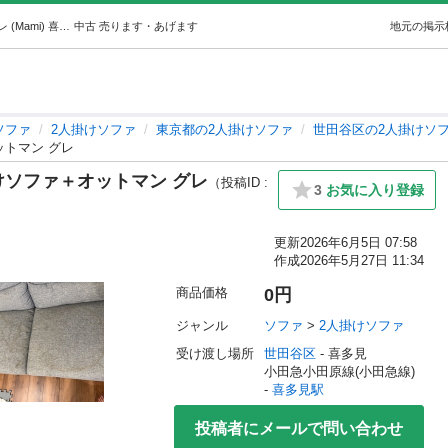
【無料6/10まで】島忠 2.5人掛けソファ＋オットマン グレ (Mami) 喜多見のソファ《2人掛けソファ》の中古あげます・譲ります｜ジモティーで不用品の処分
中古
売ります・あげます
地元の掲示
ソファ
2人掛けソファ
東京都の2人掛けソファ
世田谷区の2人掛けソ
ットマン グレ
掛けソファ＋オットマン グレ
（投稿ID :
3
お気に入り登録
更新
2026年6月5日 07:58
作成
2026年5月27日 11:34
商品価格
0円
ジャンル
ソファ
 > 
2人掛けソファ
受け渡し場所
世田谷区
 - 喜多見
小田急小田原線(小田急線) 
- 
喜多見駅
投稿者にメールで問い合わせ