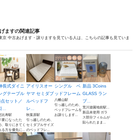
あげますの関連記事
... 東京 中古あげます・譲りますを見ている人は、こちらの記事も見ていま
伸長式ダイニ
アイリスオー
シングル ベ
新品 3Coins
ングテーブル
ヤマ セミダブ
ッドフレーム
GLASS ラン
八幡山駅
3点セット／
ルベッドフ
プ...
引っ越しのため、
荒川遊園地前駅...
引...
レ...
ベッドフレームを
新品未使用 ガラ
恵比寿駅
秋葉原駅
お譲りします...
ス部分フィルムが
不要になったた
引っ越しのため、
貼られたまま...
め、取りにきてく
セミダブルサイズ
れる方を優先に...
のベッドフレ...