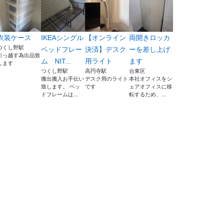
衣装ケース
IKEAシングル
【オンライン
両開きロッカ
つくし野駅
ベッドフレー
決済】デスク
ーを差し上げ
引っ越す為出品致
ム NIT...
用ライト
ます
します
つくし野駅
高円寺駅
台東区
搬出搬入お手伝い
デスク用のライト
本社オフィスをシ
致します。 ベッ
です
ェアオフィスに移
ドフレームは...
転するため、...