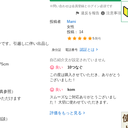
※問い合わせは会員登録とログイン必須です
違反を報告
注意事項
投稿者
Mami
女性
投稿： 
14
5.0
(
4
)
ファです。引越しに伴い出品し
認証とは
身分証
電話番号
自己紹介文が設定されていません
5cm

良い
10つなぐ
この度は購入させていただき、ありがとう
ございました！
良い
kom
真参照）

スムーズなご対応ありがとうございまし
ただけます

た！ 大切に使わせていただきます。
評価をもっと見る
談）
