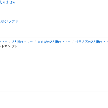
ありません
人掛けソファ
ソファ
2人掛けソファ
東京都の2人掛けソファ
世田谷区の2人掛けソ
ットマン グレ
バシーポリシー
プライバシー・ステートメント
健全化に資する運用