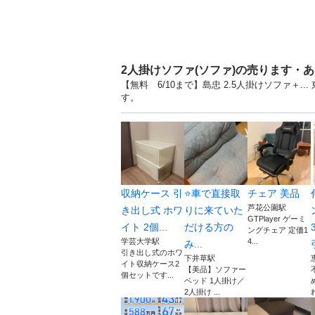
2人掛けソファ(ソファ)の売ります・
【無料 6/10まで】島忠 2.5人掛けソファ＋
す。
収納ケース 引
⭐️車で直接取
チェア 美品
芦花公園駅
き出し式 ホワ
りに来ていた
GTPlayer ゲーミ
イト 2個...
だける方の
ングチェア 定価1
学芸大学駅
4...
み...
引き出し式のホワ
下井草駅
イト収納ケース2
【美品】ソファー
個セットです...
ベッド 1人掛け／
2人掛け ...