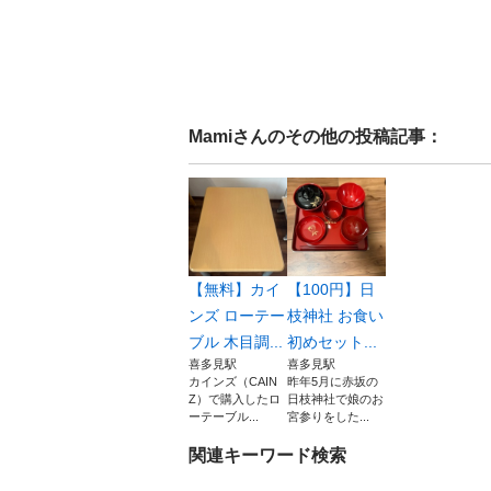
Mami
さんのその他の投稿記事：
【無料】カイ
【100円】日
ンズ ローテー
枝神社 お食い
ブル 木目調...
初めセット...
喜多見駅
喜多見駅
カインズ（CAIN
昨年5月に赤坂の
Z）で購入したロ
日枝神社で娘のお
ーテーブル...
宮参りをした...
関連キーワード検索