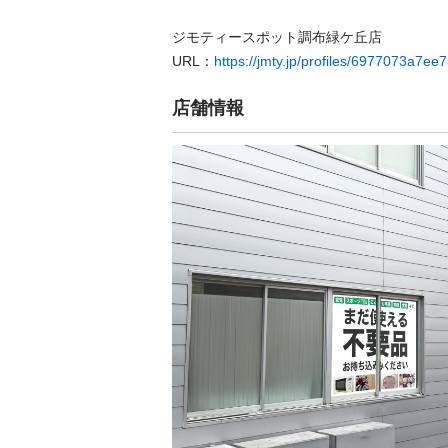
ジモティースポット調布緑ケ丘店

URL：
https://jmty.jp/profiles/6977073a7e
店舗情報