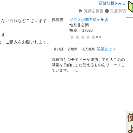
店舗情報をみる
違反を報告
注意事項
投稿者
ジモスポ調布緑ケ丘店
ない汚れなどございます

性別非公開
投稿： 
17923


0.0
ご購入をお願いします。

認証とは
身分証
古物商
法人書類
調布市とジモティーが連携して粗⼤ごみの
減量を⽬的にまだ使えるものをリユースし
ています。 （...