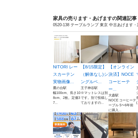
家具の売ります・あげますの関連記事
0520-138 テーブルランプ 東京 中古あげ
NITORI レー
【8/15限定】
【オンライン
スカーテン
（解体なし)シ
決済】NOCE
実物画像...
ングルベ...
コーヒーテ
鷹の台駅
王子神谷駅
ー...
幅100cm、長さ10
※マットレスは別
大森駅
8cm、2枚。定価3
です。別で投稿し
NOCE コーヒーテ
7...
ておりますの...
(
ーブル 5〜6年前
に購入...