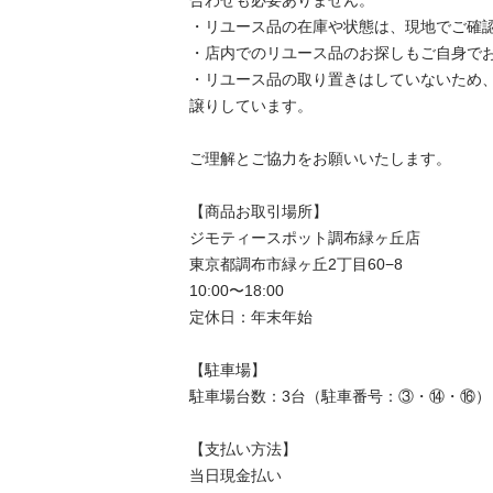
・リユース品の在庫や状態は、現地でご確認
・店内でのリユース品のお探しもご自身でお
・リユース品の取り置きはしていないため
譲りしています。

ご理解とご協力をお願いいたします。

【商品お取引場所】

ジモティースポット調布緑ヶ丘店

東京都調布市緑ヶ丘2丁目60−8

10:00〜18:00

定休日：年末年始

【駐⾞場】

駐車場台数：3台（駐車番号：③・⑭・⑯）

【⽀払い⽅法】

当日現金払い
