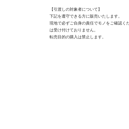
【引渡しの対象者について】

下記を遵守できる⽅に販売いたします。

現地で必ずご⾃⾝の責任でモノをご確認く
は受け付けておりません。

転売⽬的の購⼊は禁⽌します。