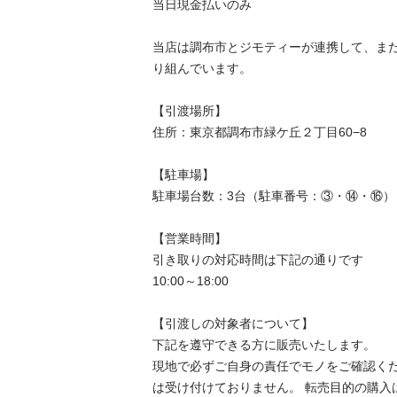
当⽇現⾦払いのみ

当店は調布市とジモティーが連携して、ま
り組んでいます。

【引渡場所】

住所：東京都調布市緑ケ丘２丁目60−8

【駐⾞場】

駐車場台数：3台（駐車番号：③・⑭・⑯）

【営業時間】

引き取りの対応時間は下記の通りです

10:00～18:00

【引渡しの対象者について】

下記を遵守できる⽅に販売いたします。

現地で必ずご⾃⾝の責任でモノをご確認く
は受け付けておりません。 転売⽬的の購⼊は禁