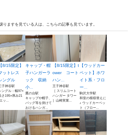
ます・譲りますを見ている人は、こちらの記事も見ています。
【8/15限定】
キャップ・帽
【8/15限定】t
【ウッドカー
マットレス
子ハンガーラ
ower コート
ペット】ホワ
シングル
ック 収納
ハン...
イト系・フロ
王子神谷駅
王子神谷駅
小...
ー...
シングル：幅97×
［ スリムコート
鷹の台駅
駒沢大学駅
長さ195×厚み21
ハンガー タワー
キャップや帽子、
和室の模様替えに
エッ...
］山崎実業...
バッグ等を掛けて
♪ ウッドカーペッ
おけるハンガ...
ト（フロー...