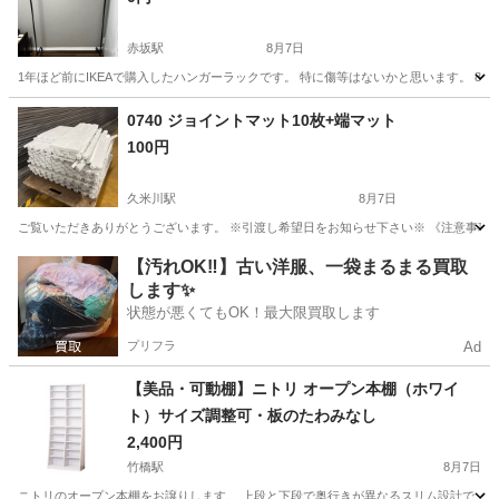
赤坂駅
8月7日
1年ほど前にIKEAで購入したハンガーラックです。 特に傷等はないかと思います。 8日
東京
港区
赤坂駅
収納家具
0740 ジョイントマット10枚+端マット
100円
久米川駅
8月7日
ご覧いただきありがとうございます。 ※引渡し希望日をお知らせ下さい※ 《注意事項》 ・営
東京
東久留米市
久米川駅
カーペット/マット/ラグ
マット
【汚れOK‼️】古い洋服、一袋まるまる買取
します✨
状態が悪くてもOK！最大限買取します
プリフラ
Ad
【美品・可動棚】ニトリ オープン本棚（ホワイ
ト）サイズ調整可・板のたわみなし
2,400円
竹橋駅
8月7日
ニトリのオープン本棚をお譲りします。 上段と下段で奥行きが異なるスリム設計で、単