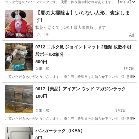
ラック付きのパソコンデスクです。 使用に伴う傷や剥がれがあります。 【サイズ】 * 横：約64
東京
八王子市
北野駅
オフィス用家具
【夏の大掃除🧹】いらない人形、査定しま
す❗️
状態が悪くてもOK！最大限買取します
プリフラ
Ad
0712 コルク風 ジョイントマット 2種類 枚数不明
段ボール2箱分
500円
久米川駅
8月7日
ご覧いただきありがとうございます。 ※引渡し希望日をお知らせ下さい※ 《注意事項》 ・営
東京
東久留米市
久米川駅
カーペット/マット/ラグ
コルク
0617【美品】アイアン ウッド マガジンラック
100円
久米川駅
8月7日
ご覧いただきありがとうございます。 ※引渡し希望日をお知らせ下さい※ 《注意事項》 ・営
東京
東久留米市
久米川駅
収納家具
ハンガーラック（IKEA）
0円