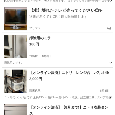
IKEAの子供用のチェアですが、大人も座れます。 以下クッション部分のサイズです。 幅: 約4
東京
あきる野市
武蔵五日市駅
椅子
【求】壊れたテレビ売ってください📺✨
状態が悪くてもOK！最大限買取します
プリフラ
Ad
掃除用のミラ
100円
竹橋駅
8月8日
掃除用のです。
東京
千代田区
竹橋駅
その他
【オンライン決済】ニトリ レンジ台 バリオ49
2,000円
西馬込駅
8月8日
ニトリのレンジ台です 全長130cm 幅49cm 奥行43cm 取説、組立用工具、スペア部
東京
大田区
西馬込駅
収納家具
【オンライン決済】【8月まで❗️】ニトリ衣装タン
ス