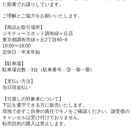
た順番でお譲りしています。

ご理解とご協力をお願いいたします。

【商品お取引場所】

ジモティースポット調布緑ヶ丘店

東京都調布市緑ヶ丘2丁目60−8

10:00〜18:00

定休日：年末年始

【駐⾞場】

駐車場台数：3台（駐車番号：③・⑭・⑯）

【⽀払い⽅法】

当日現金払い

【引渡しの対象者について】

下記を遵守できる⽅に販売いたします。

現地で必ずご⾃⾝の責任でモノをご確認ください。譲受後の
キャンセルは受け付けておりません。

転売⽬的の購⼊は禁⽌します。