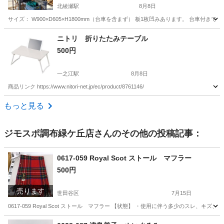
北綾瀬駅
8月8日
サイズ： W900×D605×H1800mm（台車を含まず） 板1枚凹みあります。 台車付きで移動
東京
葛飾区
北綾瀬駅
収納家具
台車
ニトリ 折りたたみテーブル
500円
一之江駅
8月8日
商品リンク https://www.nitori-net.jp/ec/product/8761146/
東京
江戸川区
一之江駅
ダイニングセット
折りたたみ
もっと見る
ジモスポ調布緑ケ丘店
さんのその他の投稿記事：
0617-059 Royal Scot ストール マフラー
500円
売ります
世田谷区
7月15日
0617-059 Royal Scot ストール マフラー 【状態】 ・使用に伴う多少のスレ
東京
世田谷区
小物
現地