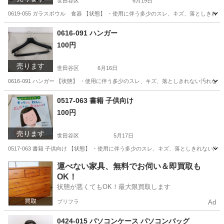
世田谷区
6月19日
0619-055 ガラスボウル 食器 【状態】 ・使用に伴う多少のスレ、キズ、落としき
東京
世田谷区
食器
現地
0616-091 ハンガー
100円
売ります
世田谷区
6月16日
0616-091 ハンガー 【状態】 ・使用に伴う多少のスレ、キズ、落としきれない汚れ
東京
世田谷区
洗濯用品
現地
0517-063 書籍 子供向け
100円
売ります
世田谷区
5月17日
0517-063 書籍 子供向け 【状態】 ・使用に伴う多少のスレ、キズ、落としきれな
東京
世田谷区
本/CD/DVD
現地
運べない家具、無料でお伺い＆即買取も
OK！
状態が悪くてもOK！最大限買取します
プリフラ
Ad
0424-015 パソコンケース パソコンバッグ