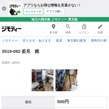
アプリならお得な情報を見逃さない！
インストール
アプリで開く
地元の掲示板 ジモティー 東京版
東京都
検索
ログイン
投稿
ジモティー
売ります・あげます
家具
東京都の家具
調布市の家
0519-082 姿見 鏡
投稿ID: 1p9b2v
500円
価格