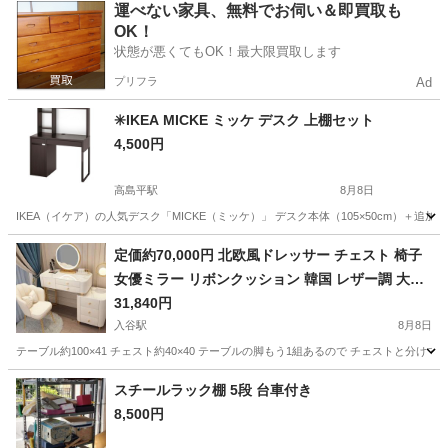
東京
新宿区
下落合駅
収納家具
運べない家具、無料でお伺い＆即買取も
OK！
状態が悪くてもOK！最大限買取します
プリフラ
Ad
✳️IKEA MICKE ミッケ デスク 上棚セット
4,500円
高島平駅
8月8日
IKEA（イケア）の人気デスク「MICKE（ミッケ）」 デスク本体（105×50cm）＋
東京
板橋区
高島平駅
テーブル
定価約70,000円 北欧風ドレッサー チェスト 椅子
女優ミラー リボンクッション 韓国 レザー調 大理
石 100cmテーブル
31,840円
入谷駅
8月8日
テーブル約100×41 チェスト約40×40 テーブルの脚もう1組あるので チェストと分けても
東京
台東区
入谷駅
ドレッサー
スチールラック棚 5段 台車付き
8,500円