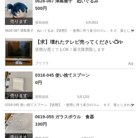
0628-087 津島善子 ぬいぐるみ
500円
売ります
世田谷区
6月28日
0628-087 津島善子 ぬいぐるみ 【状態】 ・使用に伴う多少のスレ、キズ、落とし
東京
世田谷区
おもちゃ
現地
【求】壊れたテレビ売ってください📺✨
状態が悪くてもOK！最大限買取します
プリフラ
Ad
0318-045 使い捨てスプーン
0円
売ります
世田谷区
5月12日
0318-045 使い捨てスプーン 【状態】 ・使用に伴う多少のスレ、キズ、落としきれ
東京
世田谷区
スポーツ
現地
0619-055 ガラスボウル 食器
100円
売ります