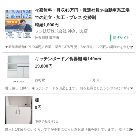
東京
目黒区
目黒駅
ソファ
≪寮無料・月収43万円・派遣社員≫自動車系工場
での組立・加工・プレス 交替制
時給1,900円
フジ技研株式会社 神奈川支店
神奈川県 藤沢市
提携サイト
★新年度時給UP1,900円／残業・深夜2,375円 更に3か月毎に12万円の奨励金を含む
神奈川
藤沢市
その他
キッチンボード／食器棚 幅140cm
19,800円
麹町駅
8月8日
引っ越しに伴い、キッチンボードを出品します。 白を基調としたシンプルなデザインで、収
東京
千代田区
麹町駅
収納家具
棚
0円
下落合駅
8月8日
購入し1年経たないくらいですが不要になった為お譲り先を探しています。 取りに来て