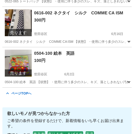
0522-065 トートバッグ 【状態】 ・使用に伴う多少のスレ、キズ、落としきれない
東京
世田谷区
バッグ
現地
0616-002 ネクタイ シルク COMME CA ISM
300円
売ります
世田谷区
6月16日
0616-002 ネクタイ シルク COMME CA ISM 【状態】 ・使用に伴う多少の
東京
世田谷区
小物
現地
0504-100 絵本 英語
100円
売ります
世田谷区
6月2日
0504-100 絵本 英語 【状態】 ・使用に伴う多少のスレ、キズ、落としきれない汚
東京
世田谷区
子供用品
現地
ページTOPへ
欲しいモノが見つからなかった方
ご希望の条件を登録するだけで、新着情報をいち早くお届け出来ま
す。