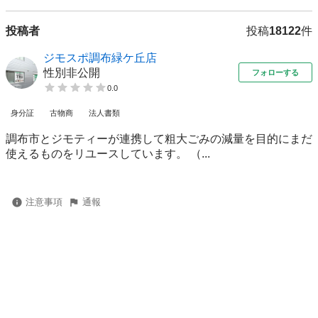
投稿者
投稿
18122
件
ジモスポ調布緑ケ丘店
性別非公開
フォローする
0.0
身分証
古物商
法人書類
調布市とジモティーが連携して粗⼤ごみの減量を⽬的にまだ
使えるものをリユースしています。 （...
注意事項
通報