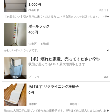
1,000円
椎名町駅
8月8日
【衣装タンス】引き取りに来てくださる方 ニトリ衣装タンスをお譲りします。 ・サイズ：幅78.7
東京
豊島区
椎名町駅
収納家具
ポールラック
400円
江東区
8月8日
かわいいポールラックです。
東京
江東区
インテリア雑貨/小物
ポール
【求】壊れた家電、売ってください💡✨
状態が悪くてもOK！最大限買取します
プリフラ
Ad
あげます-リクライニング座椅子
0円
目黒駅
8月8日
Nasaの人間工学に基づいて作られた座椅子です。 5年ほど前に購入しましたが、あま