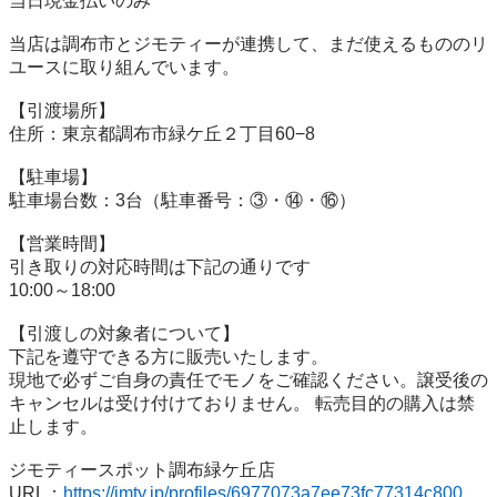
当⽇現⾦払いのみ

当店は調布市とジモティーが連携して、まだ使えるもののリ
ユースに取り組んでいます。

【引渡場所】

住所：東京都調布市緑ケ丘２丁目60−8

【駐⾞場】

駐車場台数：3台（駐車番号：③・⑭・⑯）

【営業時間】

引き取りの対応時間は下記の通りです

10:00～18:00

【引渡しの対象者について】

下記を遵守できる⽅に販売いたします。

現地で必ずご⾃⾝の責任でモノをご確認ください。譲受後の
キャンセルは受け付けておりません。 転売⽬的の購⼊は禁
⽌します。

ジモティースポット調布緑ケ丘店

URL：
https://jmty.jp/profiles/6977073a7ee73fc77314c800