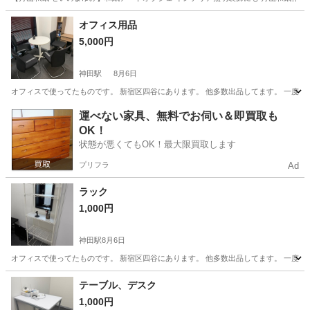
東京
府中市
武蔵野台駅
照明器具
オフィス用品
5,000円
神田駅
8月6日
オフィスで使ってたものです。 新宿区四谷にあります。 他多数出品してます。 一度
東京
千代田区
神田駅
オフィス用家具
運べない家具、無料でお伺い＆即買取も
OK！
状態が悪くてもOK！最大限買取します
プリフラ
Ad
ラック
1,000円
神田駅
8月6日
オフィスで使ってたものです。 新宿区四谷にあります。 他多数出品してます。 一度
東京
千代田区
神田駅
家具
ラック
テーブル、デスク
1,000円