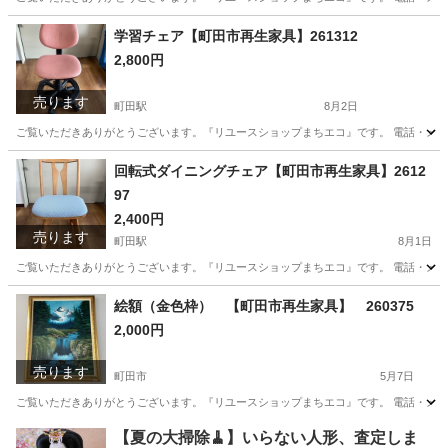
東京
町田市
ベッド
リユース
学習チェア【町田市再生家具】261312
2,800円
売ります
町田駅
8月2日
ご覧いただきありがとうございます。『リユースショップまちエコ』です。 電話・メールでの
東京
町田市
町田駅
椅子
リユース
回転式ダイニングチェア【町田市再生家具】2612
97
2,400円
売ります
町田駅
8月1日
ご覧いただきありがとうございます。『リユースショップまちエコ』です。 電話・メールでの
東京
町田市
町田駅
椅子
リユース
絵額（金色枠） 【町田市再生家具】 260375
2,000円
売ります
町田市
5月7日
ご覧いただきありがとうございます。『リユースショップまちエコ』です。 電話・メールでの
東京
町田市
その他
リユース
【夏の大掃除🧹】いらない人形、査定しま