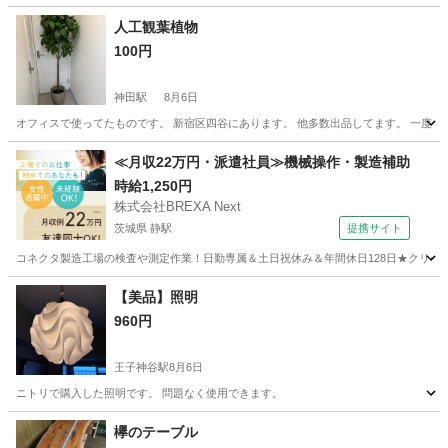
人工観葉植物
100円
神田駅
8月6日
オフィスで使ってたものです。 新宿区四谷にあります。 他多数出品してます。 一度
東京
千代田区
神田駅
インテリア雑貨/小物
観葉植物
≪月収22万円・派遣社員≫機械操作・製造補助
時給1,250円
株式会社BREXA Next
茨城県 静駅
提携サイト
コネクタ製造工場の検査や測定作業！日勤専属＆土日祝休み＆年間休日128日★クリーン
茨城
常陸大宮市
静駅
その他
【美品】照明
960円
王子神谷駅
8月6日
ニトリで購入した照明です。 問題なく使用できます。
東京
北区
王子神谷駅
照明器具
ニトリ
欅のテーブル