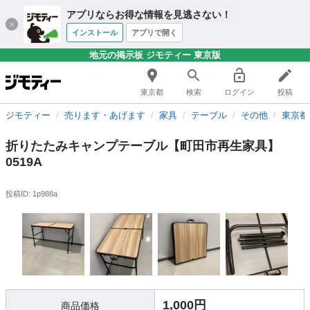
アプリならお得な情報を見逃さない！
インストール
アプリで開く
地元の掲示板 ジモティー 東京版
東京都
検索
ログイン
投稿
ジモティー
売ります・あげます
家具
テーブル
その他
東京都
折りたたみキャンプテーブル【町田市再生家具】
0519A
投稿ID: 1p988a
1,000円
商品価格