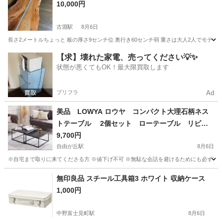
10,000円
古淵駅
8月6日
長さ2メートルちょっと 板の厚さ9センチ位 奥行き60センチ弱 重さは大人2人でモテ
東京
町田市
古淵駅
テーブル
重さ
【求】壊れた家電、売ってください💡✨
状態が悪くてもOK！最大限買取します
プリフラ
Ad
美品 LOWYA ロウヤ コンパクト大理石柄ネス
トテーブル 2個セット ローテーブル リビン
グテーブル
9,700円
自由が丘駅
8月6日
※自宅まで取りに来てくださる方 ※値下げ不可 ※無駄な会話を避けるためにも必ずプロフ
東京
目黒区
自由が丘駅
ベッド
ネストテーブル
無印良品 スチール工具箱3 ホワイト 収納ケース
1,000円
中野富士見町駅
8月6日