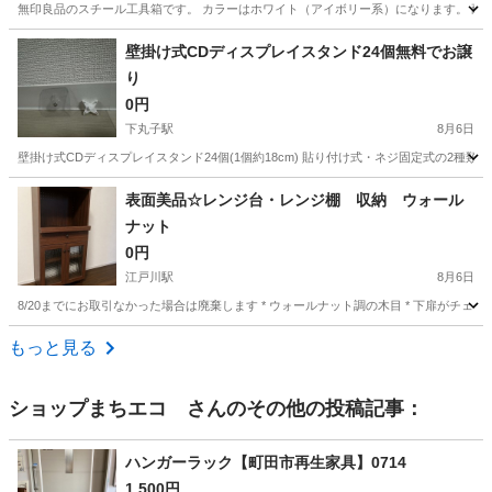
無印良品のスチール工具箱です。 カラーはホワイト（アイボリー系）になります。 耐荷重：１０
東京
中野区
中野富士見町駅
収納家具
壁掛け式CDディスプレイスタンド24個無料でお譲
り
0円
下丸子駅
8月6日
壁掛け式CDディスプレイスタンド24個(1個約18cm) 貼り付け式・ネジ固定式の2
東京
大田区
下丸子駅
収納家具
表面美品☆レンジ台・レンジ棚 収納 ウォール
ナット
0円
江戸川駅
8月6日
8/20までにお取引なかった場合は廃棄します * ウォールナット調の木目 * 下扉がチ
東京
江戸川区
江戸川駅
収納家具
もっと見る
ショップまちエコ
さんのその他の投稿記事：
ハンガーラック【町田市再生家具】0714
1,500円