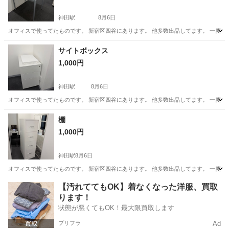
神田駅
8月6日
オフィスで使ってたものです。 新宿区四谷にあります。 他多数出品してます。 一度
東京
千代田区
神田駅
オフィス用家具
サイトボックス
1,000円
神田駅
8月6日
オフィスで使ってたものです。 新宿区四谷にあります。 他多数出品してます。 一度
東京
千代田区
神田駅
ドレッサー
ボックス
棚
1,000円
神田駅
8月6日
オフィスで使ってたものです。 新宿区四谷にあります。 他多数出品してます。 一度
東京
千代田区
神田駅
オフィス用家具
オフィス
【汚れててもOK】着なくなった洋服、買取
ります！
状態が悪くてもOK！最大限買取します
プリフラ
Ad