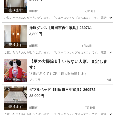
売ります
町田駅
7月14日
ご覧いただきありがとうございます。『リユースショップまちエコ』です。 電話・メールでの
東京
町田市
町田駅
その他
リユース
洋服ダンス【町田市再生家具】260761
3,800円
売ります
町田駅
6月10日
ご覧いただきありがとうございます。『リユースショップまちエコ』です。 電話・メールでの
東京
町田市
町田駅
収納家具
リユース
【夏の大掃除🧹】いらない人形、査定しま
す❗️
状態が悪くてもOK！最大限買取します
プリフラ
Ad
ダブルベッド【町田市再生家具】260572
28,000円
売ります
町田市
7月30日
ご覧いただきありがとうございます。『リユースショップまちエコ』です。 電話・メールでのお