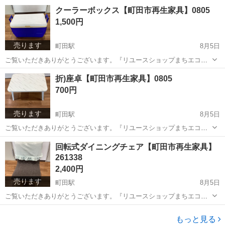
です。 電話・メールでのお問い合わせにはお応えして居りませんご了
東京
町田市
町田駅
椅子
リユース
クーラーボックス【町田市再生家具】0805
承ください。 ◆商品の紹介 幅：43cm 奥行：46cm 高さ：96cm (座
1,500円
面高さ...
売ります
町田駅
8月5日
ご覧いただきありがとうございます。『リユースショップまちエコ』
です。 電話・メールでのお問い合わせにはお応えして居りませんご了
東京
町田市
町田駅
その他
リユース
折)座卓【町田市再生家具】0805
承ください。 ◆商品の紹介 幅：60cm 奥行：36cm 高さ：38cm 重
700円
量：4...
売ります
町田駅
8月5日
ご覧いただきありがとうございます。『リユースショップまちエコ』
です。 電話・メールでのお問い合わせにはお応えして居りませんご了
東京
町田市
町田駅
テーブル
リユース
回転式ダイニングチェア【町田市再生家具】
承ください。 ◆商品の紹介 幅：60cm 奥行：45cm 高さ：29cm 重
261338
量：4...
2,400円
売ります
町田駅
8月5日
ご覧いただきありがとうございます。『リユースショップまちエコ』
です。 電話・メールでのお問い合わせにはお応えして居りませんご了
東京
町田市
町田駅
椅子
リユース
承ください。 ◆商品の紹介 幅：50cm 奥行：47cm 高さ：cm 79 重
もっと見る