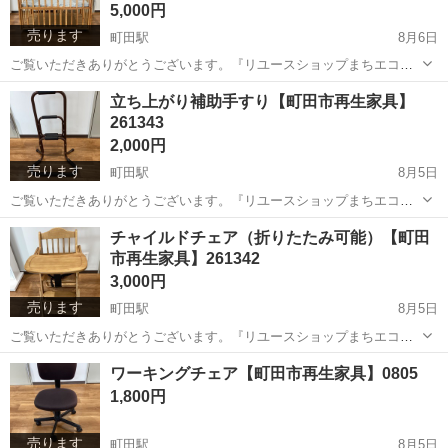
5,000円
売ります
町田駅
8月6日
ご覧いただきありがとうございます。『リユースショップまちエコ』
です。 電話・メールでのお問い合わせにはお応えして居りませんご了
東京
町田市
町田駅
ベビー用品
リユース
立ち上がり補助手すり【町田市再生家具】
承ください。 ◆商品の紹介 幅：104cm 奥行： 78cm 高さ： 90cm
261343
重...
2,000円
売ります
町田駅
8月5日
ご覧いただきありがとうございます。『リユースショップまちエコ』
です。 電話・メールでのお問い合わせにはお応えして居りませんご了
東京
町田市
町田駅
その他
リユース
チャイルドチェア（折りたたみ可能）【町田
承ください。 ◆商品の紹介 幅：50cm 奥行：40cm 高さ：80cm 重
市再生家具】261342
量：2...
3,000円
売ります
町田駅
8月5日
ご覧いただきありがとうございます。『リユースショップまちエコ』
です。 電話・メールでのお問い合わせにはお応えして居りませんご了
東京
町田市
町田駅
椅子
リユース
ワーキングチェア【町田市再生家具】0805
承ください。 ◆商品の紹介 幅：46cm 奥行： 60cm 高さ：85cm (座
1,800円
面高...
売ります
町田駅
8月5日