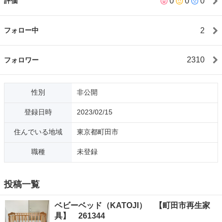
0
0
0
評価
ください。 ◆2023年10月1日よりリサイクルショップまちエコは
「リユースショップまちエコ」へと名称変更いたしました。 ◆
電話やメールでのお問い合わせにはお答え出来かねますのでご注
2
フォロー中
意ください。◆リユースショップまちエコは一般財団法まちだエ
コライフ推進公社が運営しています。まちだエコライフ推進公社
では町田市と協力して収集された利用可能な粗大ごみを清掃修理
2310
フォロワー
し、必要な方に販売してごみ減量とリユースを促進しています。
◆商品の購入を希望される場合は直接ご来店いただき、商品の在
庫、状態をお客様ご自身で確認の上、購入を決定してください。
性別
非公開
また、ご来店時にご希望の商品が売却されてる場合もございま
す。ご了承ください。◆軽トラの無料貸出、配送（いずれも条件
登録日時
2023/02/15
あり）もしています。◆店舗所在地：町田市下小山田町３１６
０ 町田市バイオエネルギーセンター２階 月〜日10：00〜16：
住んでいる地域
東京都町田市
30（祝祭日、年末年始は休業日）◆お支払いは現金のみです。返
品、返金、交換は出来かねます。また、店舗では不要となった家
職種
未登録
具の引き取りはやっておりません。まちだエコライフ推進公社の
粗大ごみ収集予約をご確認下さい。◆ご来店をお待ちしておりま
す。
投稿一覧
ベビーベッド（KATOJI） 【町田市再生家
具】 261344