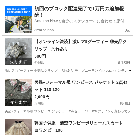
東京
江戸川区
船堀駅
本/CD/DVD
初回のブロック配達完了で1万円の追加報
酬！
Amazon Nowで自分のスケジュールに合わせて原付や
電動アシスト自転車で配達し、報酬を獲得しましょ
Amazon Now
Ad
う！
【オンライン決済】激レア‼️グーフィー 非売品ク
リップ 汚れあり
300円
売ります
船堀駅
6月23日
激レア‼️グーフィー 非売品クリップ 汚れあり ディズニーランドのウエスタンランド・
東京
江戸川区
船堀駅
その他
ピンバッジ
美品⭐︎フォーマル服 ワンピース ジャケット 2点セ
ット 110 120
2,000円
売ります
船堀駅
8月8日
美品⭐︎フォーマル服 ワンピース ジャケット 2点セット 110 120 デザインが変わってい
東京
江戸川区
船堀駅
キッズ用品
メゾピアノ
韓国子供服 清楚ワンピーボリュームスカート
白ワンピ 100