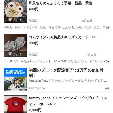
和風ちりめんふくろう手鏡 新品 黄色
400円
売ります
船堀駅
6月23日
和風ちりめんふくろう手鏡 新品 黄色 ご覧いただきありがとうございます。 未使用で
東京
江戸川区
船堀駅
生活雑貨
ふくろう
コムサイズム★美品★キッズスカート 80
330円
売ります
船堀駅
7月23日
コムサイズム★美品★キッズスカート 80 ★80サイズ少し大きい。 ★フリルが可愛い
東京
江戸川区
船堀駅
子供用品
初回のブロック配達完了で1万円の追加報
酬！
Amazon Nowで自分のスケジュールに合わせて原付や
電動アシスト自転車で配達し、報酬を獲得しましょ
Amazon Now
Ad
う！
tommy jeans トミージーンズ ビッグロゴ Tシ
ャツ 赤 S レア
2,800円