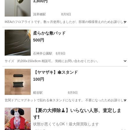
3,800円
浅草橋駅
8月9日
IKEAのフロアライトです。数ヶ月使用しましたが、部屋の模様替えのためお譲りします。電球
東京
台東区
浅草橋駅
照明器具
柔らかな敷パッド
500円
石神井公園駅
8月9日
サイズ 約200x150x8cm 相談可。 気軽にお問い合わせください。
東京
練馬区
石神井公園駅
寝具
【ヤマザキ】傘スタンド
100円
糀谷駅
8月9日
玄関ドアにマグネットで貼れる傘スタンドになります。 不要になったためお譲りします
東京
大田区
糀谷駅
収納家具
スタンド
【夏の大掃除🧹】いらない人形、査定しま
す❗️
状態が悪くてもOK！最大限買取します