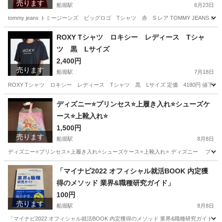
売ります
船堀駅
6月23日
tommy jeans トミージーンズ ビッグロゴ Tシャツ 赤 S レア TOMMY JEAN
東京
江戸川区
船堀駅
靴/バッグ
トミー
ROXY Tシャツ ロキシー レディース Tシャ
ツ 黒 Lサイズ
2,400円
売ります
船堀駅
7月18日
ROXY Tシャツ ロキシー レディース Tシャツ 黒 Lサイズ 定価 4180円 値下げ
東京
江戸川区
船堀駅
Tシャツ
ROXY
ディズニー⭐プリンセス⭐上履き入れ⭐シューズケ
ース⭐上靴入れ⭐
1,500円
売ります
船堀駅
8月8日
ディズニー⭐プリンセス⭐上履き入れ⭐シューズケース⭐上靴入れ⭐ ディズニー プリンセス 
東京
江戸川区
船堀駅
子供用品
上履き
「マイナビ2022 オフィシャル就活BOOK 内定獲
得のメソッド 業界&職種研究ガイド」
100円
売ります
船堀駅
8月8日
「マイナビ2022 オフィシャル就活BOOK 内定獲得のメソッド 業界&職種研究ガイド」 マ