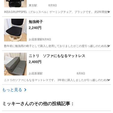
東京駅
8月9日
IKEA GRUPPSPEL（グルッスペル）ゲーミングチェア、ブラックです。 約2年
東京
中央区
東京駅
家具
ゲーミングチェア
勉強椅子
2,240円
お花茶屋駅
8月9日
数年前に勉強用の椅子として購入し使用しておりましたがこの度引っ越しのため出品し
東京
葛飾区
お花茶屋駅
椅子
ニトリ ソファにもなるマットレス
2,400円
お花茶屋駅
8月9日
ニトリのソファにもなるマットレスです。 3年前に購入しましたが引っ越しのため出品
東京
葛飾区
お花茶屋駅
寝具
ニトリ
もっと見る
ミッキー
さんのその他の投稿記事：