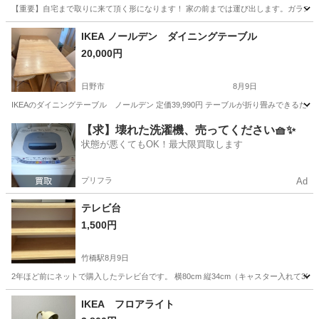
【重要】自宅まで取りに来て頂く形になります！ 家の前までは運び出します。ガラス板は割れ
東京
足立区
六町駅
収納家具
IKEA ノールデン ダイニングテーブル
20,000円
日野市
8月9日
IKEAのダイニングテーブル ノールデン 定価39,990円 テーブルが折り畳みできる
東京
日野市
テーブル
【求】壊れた洗濯機、売ってください🧺✨
状態が悪くてもOK！最大限買取します
プリフラ
Ad
テレビ台
1,500円
竹橋駅
8月9日
2年ほど前にネットで購入したテレビ台です。 横80cm 縦34cm（キャスター入れて39
東京
千代田区
竹橋駅
収納家具
IKEA フロアライト