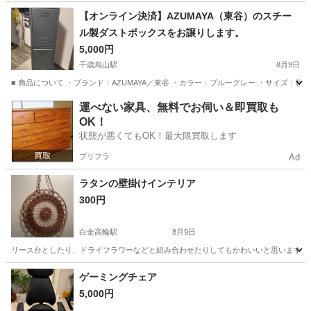
東京
港区
収納家具
【オンライン決済】AZUMAYA（東谷）のスチー
ル製ダストボックスをお譲りします。
5,000円
千歳烏山駅
8月9日
■ 商品について ・ブランド：AZUMAYA／東谷 ・カラー：ブルーグレー ・サイズ：幅28cm
東京
世田谷区
千歳烏山駅
収納家具
AZU
運べない家具、無料でお伺い＆即買取も
OK！
状態が悪くてもOK！最大限買取します
プリフラ
Ad
ラタンの壁掛けインテリア
300円
白金高輪駅
8月9日
リース台としたり、ドライフラワーなどと組み合わせたりしてもかわいいと思います。
東京
港区
白金高輪駅
インテリア雑貨/小物
ラタン
ゲーミングチェア
5,000円