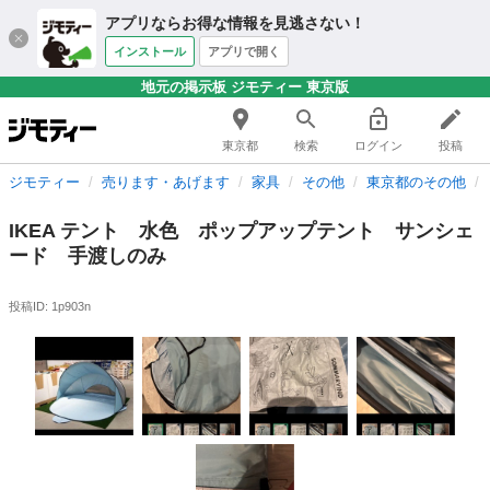
アプリならお得な情報を見逃さない！
インストール
アプリで開く
地元の掲示板 ジモティー 東京版
東京都
検索
ログイン
投稿
ジモティー
売ります・あげます
家具
その他
東京都のその他
IKEA テント 水色 ポップアップテント サンシェ
ード 手渡しのみ
投稿ID: 1p903n