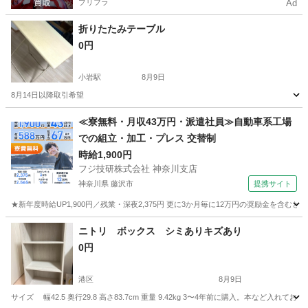
プリフラ
Ad
折りたたみテーブル
0円
小岩駅
8月9日
8月14日以降取引希望
東京
葛飾区
小岩駅
テーブル
≪寮無料・月収43万円・派遣社員≫自動車系工場
での組立・加工・プレス 交替制
時給1,900円
フジ技研株式会社 神奈川支店
神奈川県 藤沢市
提携サイト
★新年度時給UP1,900円／残業・深夜2,375円 更に3か月毎に12万円の奨励金を含む
神奈川
藤沢市
その他
ニトリ ボックス シミありキズあり
0円
港区
8月9日
サイズ 幅42.5 奥行29.8 高さ83.7cm 重量 9.42kg 3〜4年前に購入。本な