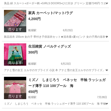
美品 緑 スカート⭐︎ボーダー柄 ⭐︎GIRLS DOORS⭐︎ひだ付き グリーン 定価7245
東京
江戸川区
船堀駅
服/ファッション
DOORS
家具 カーペット/マット/ラグ
4,200円
売ります
船堀駅
6月23日
新品浴衣 155cm 女の子 帯付き子供浴衣セット★浴衣着⭐︎夏⭐︎ピンク 女の子用の浴衣 新品、未使用で
東京
江戸川区
船堀駅
カーペット/マット/ラグ
浴衣
生活雑貨 ノベルティグッズ
300円
売ります
船堀駅
6月23日
アナと雪の女王 エルサのサプライズ 小説 本 アナと雪の女王エルサのサプライズ」 中井 はるの /
東京
江戸川区
船堀駅
ノベルティグッズ
ヴィクトリア
ミズノ しまじろう ベネッセ 半袖 ラッシュガ
ード薄手 110 100プール 海
450円
売ります
船堀駅
7月28日
ミズノ しまじろう ベネッセ 半袖 ラッシュガード薄手 110 100プール 海 半袖の