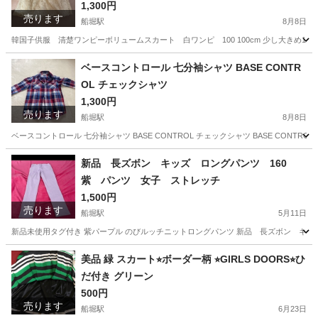
1,300円
売ります
船堀駅
8月8日
韓国子供服 清楚ワンピーボリュームスカート 白ワンピ 100 100cm 少し大きめ110cm
東京
江戸川区
船堀駅
子供用品
bien
ベースコントロール 七分袖シャツ BASE CONTR
OL チェックシャツ
1,300円
売ります
船堀駅
8月8日
ベースコントロール 七分袖シャツ BASE CONTROL チェックシャツ BASE CON
東京
江戸川区
船堀駅
服/ファッション
レトロ
新品 長ズボン キッズ ロングパンツ 160
紫 パンツ 女子 ストレッチ
1,500円
売ります
船堀駅
5月11日
新品未使用タグ付き 紫パープル のびルッチニットロングパンツ 新品 長ズボン キッズ
東京
江戸川区
船堀駅
キッズ用品
キッズ
美品 緑 スカート⭐︎ボーダー柄 ⭐︎GIRLS DOORS⭐︎ひ
だ付き グリーン
500円
売ります
船堀駅
6月23日