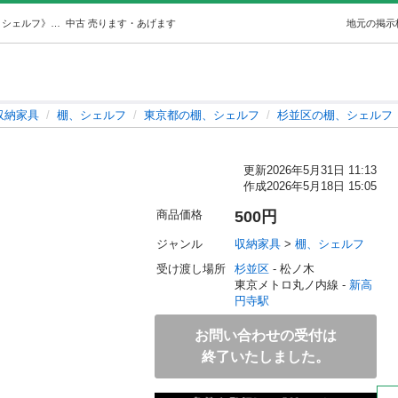
キャスター付き棚 (ふるかわ) 新高円寺の収納家具《棚、シェルフ》の中古あげます・譲ります｜ジモティーで不用品の処分
中古
売ります・あげます
地元の掲示
収納家具
棚、シェルフ
東京都の棚、シェルフ
杉並区の棚、シェルフ
更新
2026年5月31日 11:13
作成
2026年5月18日 15:05
商品価格
500円
ジャンル
収納家具
 > 
棚、シェルフ
受け渡し場所
杉並区
 - 松ノ木
東京メトロ丸ノ内線 - 
新高
円寺駅
お問い合わせの受付は
終了いたしました。