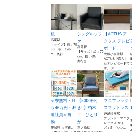
机
シングルソフ
【ACTUS ア
高尾駅
ァ
クタス テレビ
【サイズ】縦：70
高尾駅
ボード ...
cm、横：120c
【サイズ】縦：70
m、奥行...
武蔵小金井駅
cm、横：60cm、
ACTUSで購入し
奥行き...
たテレビボードで
す。 ス...
≪寮無料・月
【5000円引
マニフレック
収46万円・派
き!!】柏木
スマットレス
戸越銀座駅
遣社員≫自
工 ひとり
.
ブランド：マニフ
動...
が...
レックス サイ
茨城県 古河市...
三ノ輪駅
ズ：S (シン...