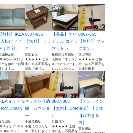
【無料】IKEA
0807-866
【美品】オリ
0807-865
2人掛けソフ
【無料】 ラッ
ジナル コアラ
【無料】 ブッ
ァ｜自宅...
ク
マットレ...
クエン...
稲城長沼駅
世田谷区
板橋区役所前駅...
世田谷区
IKEAの2人掛けソ
★★★★★ ご自
人気の「オリジナ
★★★★★ ご自
ファを無料でお譲
宅にある不要品を
ル コアラマット
宅にある不要品を
りします...
是非世田谷...
レス」のシン...
是非世田谷...
IKEA イケア S
キッチン収納
0807-863
【オンライン
TRANDMON
棚 カウンタ
【無料】 CAR
決済】【直接
..
ー
L ...
引取できる
五反田駅
千歳船橋駅
世田谷区
方】...
IKEA イケア STR
不要になったた
★★★★★ ご自
東長崎駅
ANDMON スト
め、取りにきてく
宅にある不要品を