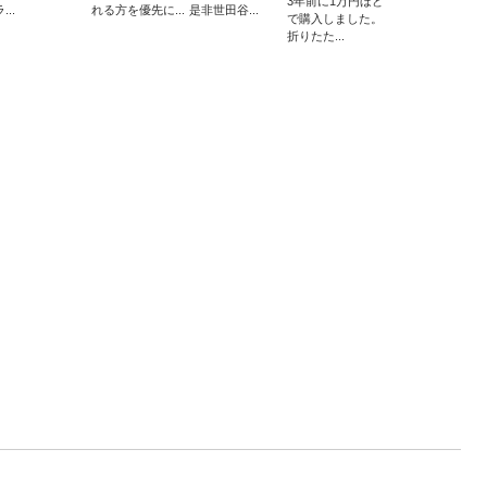
3年前に1万円ほど
...
れる方を優先に...
是非世田谷...
で購入しました。
折りたた...