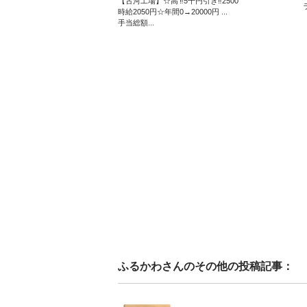
【古河工場】☆高
‼️5千円引き‼️2500
ラ
時給2050円☆年間
0→20000円 ...
手当総額...
ふるかわ
さんのその他の投稿記事：