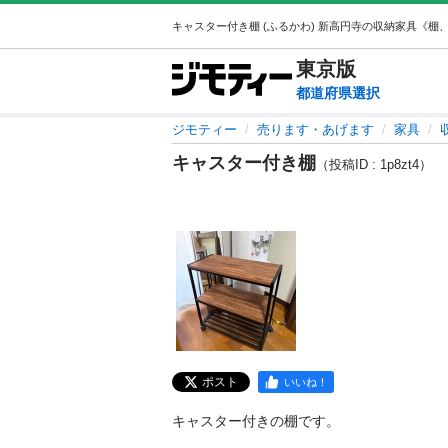
東京
版
都道府県選択
ジモティー
売ります・あげます
家具
キャスター付き棚
（投稿ID : 1p8zt4）
ポスト
いいね！
キャスター付きの棚です。