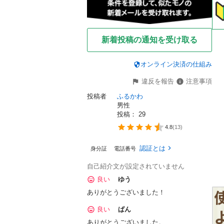
新着投稿の通知を受け取る
オンライン決済の仕組み
違反を報告
注意事項
投稿者
ふるかわ
男性
投稿： 
29
4.8
(
13
)
認証とは
身分証
電話番号
自己紹介文が設定されていません
良い
ゆう
ありがとうございました！
良い
ぱん
ありがとうございました。