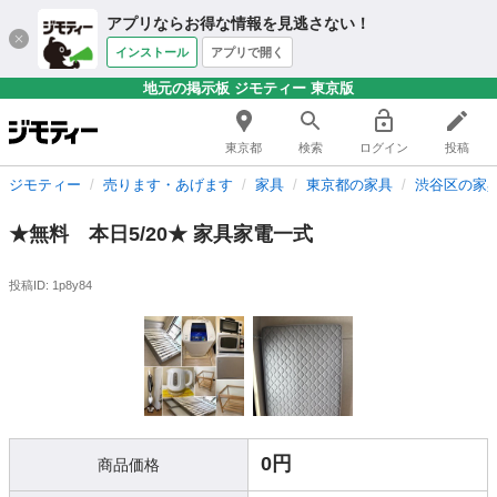
アプリならお得な情報を見逃さない！
インストール
アプリで開く
地元の掲示板 ジモティー 東京版
東京都
検索
ログイン
投稿
ジモティー
売ります・あげます
家具
東京都の家具
渋谷区の家
★無料 本日5/20★ 家具家電一式
投稿ID: 1p8y84
0円
商品価格