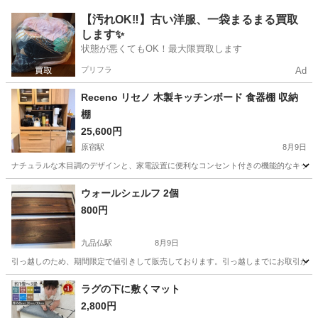
東京
目黒区
学芸大学駅
椅子
【汚れOK‼️】古い洋服、一袋まるまる買取
します✨
状態が悪くてもOK！最大限買取します
プリフラ
Ad
Receno リセノ 木製キッチンボード 食器棚 収納
棚
25,600円
原宿駅
8月9日
ナチュラルな木目調のデザインと、家電設置に便利なコンセント付きの機能的なキッチンボード
東京
渋谷区
原宿駅
収納家具
ウォールシェルフ 2個
800円
九品仏駅
8月9日
引っ越しのため、期間限定で値引きして販売しております。引っ越しまでにお取引がない場合、処分
東京
世田谷区
九品仏駅
収納家具
ウォールシェルフ
ラグの下に敷くマット
2,800円