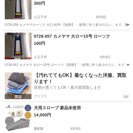
300円
八王子市
8月9日
0728-058 カメヤマローソク 大口-60号 【状態】 ・使用に伴う多少のスレ、キズ
東京
八王子市
インテリア雑貨/小物
現地
0728-057 カメヤマ 大ロー15号 ローソク
100円
八王子市
8月9日
0728-057 カメヤマ 大ロー15号 ローソク 【状態】 ・使用に伴う多少のスレ、キ
東京
八王子市
インテリア雑貨/小物
現地
【汚れててもOK】着なくなった洋服、買取
ります！
状態が悪くてもOK！最大限買取します
プリフラ
Ad
犬用スロープ 新品未使用
14,000円
要町駅
8月9日