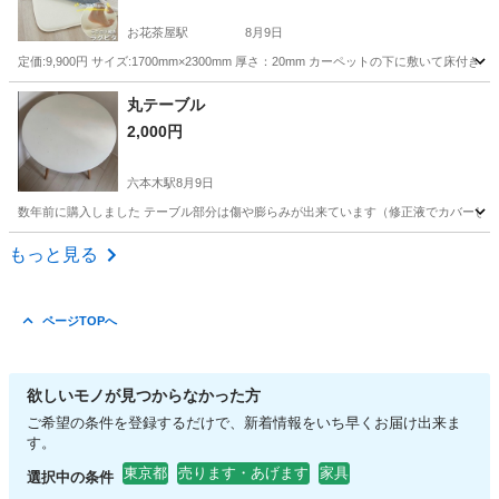
お花茶屋駅
8月9日
定価:9,900円 サイズ:1700mm×2300mm 厚さ：20mm カーペットの下に敷い
東京
葛飾区
お花茶屋駅
カーペット/マット/ラグ
丸テーブル
2,000円
六本木駅
8月9日
数年前に購入しました テーブル部分は傷や膨らみが出来ています（修正液でカバーした後
東京
港区
六本木駅
ミラー/鏡
もっと見る
ページTOPへ
欲しいモノが見つからなかった方
ご希望の条件を登録するだけで、新着情報をいち早くお届け出来ま
す。
東京都
売ります・あげます
家具
選択中の条件