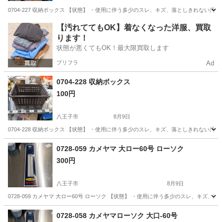
0704-227 収納ボックス 【状態】 ・使用に伴う多少のスレ、キズ、落としきれない
東京
八王子市
収納家具
現地
【汚れててもOK】着なくなった洋服、買取
ります！
状態が悪くてもOK！最大限買取します
プリフラ
Ad
0704-228 収納ボックス
100円
八王子市
8月9日
0704-228 収納ボックス 【状態】 ・使用に伴う多少のスレ、キズ、落としきれない
東京
八王子市
収納家具
現地
0728-059 カメヤマ 大ロー60号 ローソク
300円
八王子市
8月9日
0728-059 カメヤマ 大ロー60号 ローソク 【状態】 ・使用に伴う多少のスレ、キ
東京
八王子市
インテリア雑貨/小物
現地
0728-058 カメヤマローソク 大口-60号