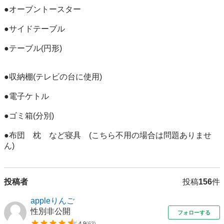
●オーブントースター

●サイドテーブル

●テーブル(円形)

●収納棚(テレビの台に使用)

●電子ケトル

●ゴミ箱(分別)

●布団　枕　など寝具　(こちら不用の場合は問題ありませ
ん)
投稿者
投稿
156
件
appleりんご
性別非公開
フォローする
4.9
(
63
)