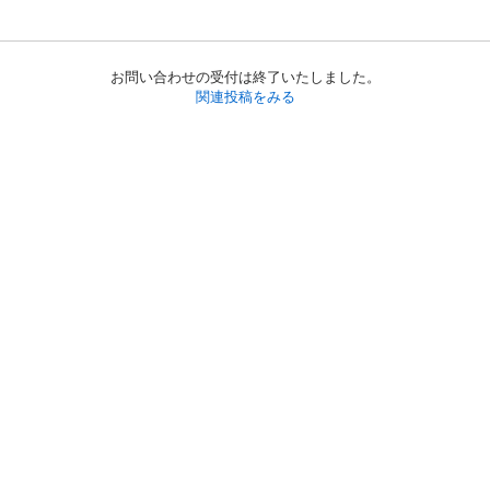
お問い合わせの受付は終了いたしました。
関連投稿をみる
初めての方へ
利用規約
プライバシーポリシー
プライバシー・ステートメント
健全化に資する運用方針
お問い合わせ
運営会社
サイトマップ
ご利用ガイド
フリーワードで探す
PC版で表示
都道府県選択
特定商取引法の表示
利用者情報の外部送信について