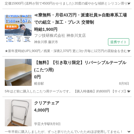
定価15900円 (送料が別で4500円かかりました) 20度の緩やかな傾斜とシリコン滑り止め
東京
豊島区
要町駅
その他
≪寮無料・月収43万円・派遣社員≫自動車系工場
での組立・加工・プレス 交替制
時給1,900円
フジ技研株式会社 神奈川支店
神奈川県 藤沢市
提携サイト
★新年度時給UP1,900円／残業・深夜2,375円 更に3か月毎に12万円の奨励金を含む
神奈川
藤沢市
その他
【無料】【引き取り限定】リバーシブルテーブル
(こたつ用)
0円
糀谷駅
8月9日
5年ほど前に購入したこたつ用テーブルです。 【購入時価格】約8000円 【サイズ】幅80
東京
大田区
糀谷駅
テーブル
クリアチェア
4,000円
学芸大学駅
8月9日
一年半前に購入しましたが、ずっと折りたたんでいたためほぼ使用してません！