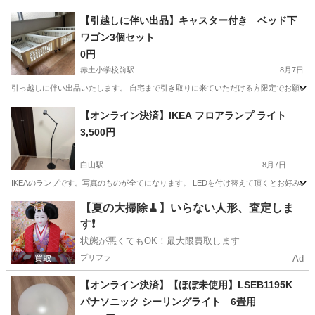
神奈川
藤沢市
その他
【引越しに伴い出品】キャスター付き ベッド下
ワゴン3個セット
0円
赤土小学校前駅
8月7日
引っ越しに伴い出品いたします。 自宅まで引き取りに来ていただける方限定でお願いいた
東京
荒川区
赤土小学校前駅
収納家具
キャスター
【オンライン決済】IKEA フロアランプ ライト
3,500円
白山駅
8月7日
IKEAのランプです。写真のものが全てになります。 LEDを付け替えて頂くとお好みの雰囲気
東京
文京区
白山駅
照明器具
【夏の大掃除🧹】いらない人形、査定しま
す❗️
状態が悪くてもOK！最大限買取します
プリフラ
Ad
【オンライン決済】【ほぼ未使用】LSEB1195K
パナソニック シーリングライト 6畳用