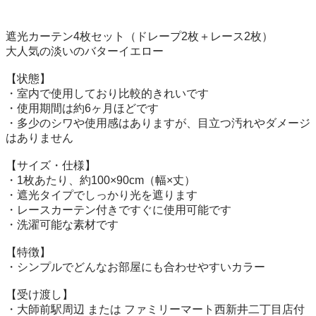
遮光カーテン4枚セット（ドレープ2枚＋レース2枚）

大人気の淡いのバターイエロー

【状態】

・室内で使用しており比較的きれいです

・使用期間は約6ヶ月ほどです

・多少のシワや使用感はありますが、目立つ汚れやダメージ
はありません

【サイズ・仕様】

・1枚あたり、約100×90cm（幅×丈）

・遮光タイプでしっかり光を遮ります

・レースカーテン付きですぐに使用可能です

・洗濯可能な素材です

【特徴】

・シンプルでどんなお部屋にも合わせやすいカラー

【受け渡し】

・大師前駅周辺 または ファミリーマート西新井二丁目店付