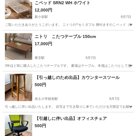
こベッド SRN2 WH ホワイト
12,000円
新小岩駅
8月7日
ご覧いただきありがとうございます。 ニトリの**セミダブル 脚付きすのこベッド（SRN
東京
葛飾区
新小岩駅
ベッド
ニトリ こたつテーブル 150cm
17,000円
東京駅
8月7日
3年ほど前に購入したこたつテーブルです。 夏場はテーブル、冬場はこたつとして使えます。 
東京
中央区
東京駅
テーブル
【引っ越しのため出品】カウンタースツール
500円
赤土小学校前駅
8月7日
引っ越しに伴い出品いたします。 自宅まで引き取りに来ていただける方限定でお願いいた
東京
荒川区
赤土小学校前駅
椅子
カウンター
【引越しに伴い出品】オフィスチェア
500円