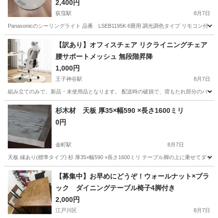
2,400円
荻窪駅
8月7日
Panasonicのシーリングライト 品番 LSEB1195K 6畳用 調光調色タイプ リ
東京
杉並区
荻窪駅
照明器具
【訳あり】オフィスチェア リクライニングチェア
腰サポートメッシュ 無段階昇降
1,000円
王子神谷駅
8月7日
組み立てのみで、新品・未使用品となります。 配送時の破損で、背もたれ部分のパーツ
東京
北区
王子神谷駅
椅子
杉木材 天板 厚35×幅590 ×長さ1600ミリ
0円
金町駅
8月7日
天板 縁あり(標準タイプ) 杉 厚35×幅590 ×長さ1600ミリ テーブル脚の上に乗せ
東京
葛飾区
金町駅
テーブル
【募集中】お早めにどうぞ！ウォールナット×ブラ
ック ダイニングテーブル椅子4脚付き
2,000円
江戸川区
8月7日