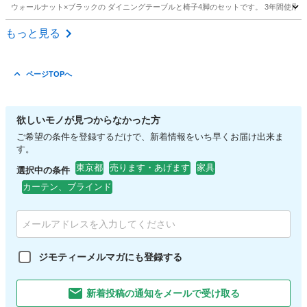
ウォールナット×ブラックの ダイニングテーブルと椅子4脚のセットです。 3年間使用。
東京
江戸川区
テーブル
もっと見る
ページTOPへ
欲しいモノが見つからなかった方
ご希望の条件を登録するだけで、新着情報をいち早くお届け出来ま
す。
東京都
売ります・あげます
家具
選択中の条件
カーテン、ブラインド
ジモティーメルマガにも登録する
新着投稿の通知をメールで受け取る