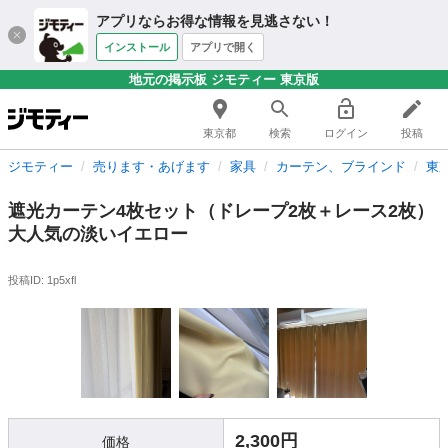
アプリならお得な情報を見逃さない！
インストール
アプリで開く
地元の掲示板 ジモティー 東京版
東京都
検索
ログイン
投稿
ジモティー
売ります・あげます
家具
カーテン、ブラインド
東
遮光カーテン4枚セット（ドレープ2枚＋レース2枚）
大人気の淡いイエロー
投稿ID: 1p5xfl
2,300円
価格