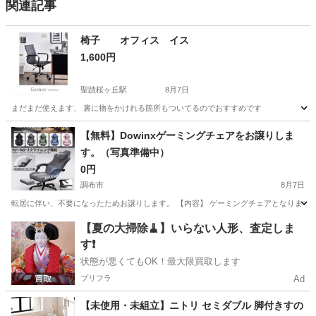
関連記事
椅子 オフィス イス
1,600円
聖蹟桜ヶ丘駅
8月7日
まだまだ使えます、 裏に物をかけれる箇所もついてるのでおすすめです
東京
多摩市
聖蹟桜ヶ丘駅
オフィス用家具
【無料】Dowinxゲーミングチェアをお譲りしま
す。（写真準備中）
0円
調布市
8月7日
転居に伴い、不要になったためお譲りします。 【内容】 ゲーミングチェアとなります。
東京
調布市
椅子
ゲーミングチェア
【夏の大掃除🧹】いらない人形、査定しま
す❗️
状態が悪くてもOK！最大限買取します
プリフラ
Ad
【未使用・未組立】ニトリ セミダブル 脚付きすの