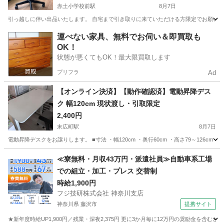
赤土小学校前駅
8月7日
引っ越しに伴い出品いたします。 自宅まで引き取りに来ていただける方限定でお願いいた
東京
荒川区
赤土小学校前駅
椅子
運べない家具、無料でお伺い＆即買取も
OK！
状態が悪くてもOK！最大限買取します
プリフラ
Ad
【オンライン決済】【動作確認済】電動昇降デス
ク 幅120cm 現状渡し・引取限定
2,400円
末広町駅
8月7日
電動昇降デスクをお譲りします。 ■寸法 ・幅120cm ・奥行60cm ・高さ79～126
東京
千代田区
末広町駅
テーブル
≪寮無料・月収43万円・派遣社員≫自動車系工場
での組立・加工・プレス 交替制
時給1,900円
フジ技研株式会社 神奈川支店
神奈川県 藤沢市
提携サイト
★新年度時給UP1,900円／残業・深夜2,375円 更に3か月毎に12万円の奨励金を含む