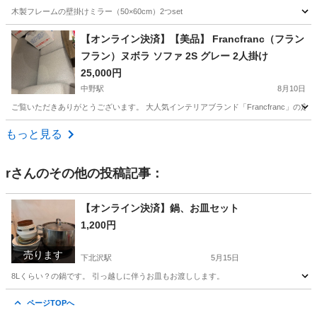
木製フレームの壁掛けミラー（50×60cm）2つset
東京
千代田区
西荻窪駅
ミラー/鏡
【オンライン決済】【美品】 Francfranc（フラン
フラン）ヌボラ ソファ 2S グレー 2人掛け
25,000円
中野駅
8月10日
ご覧いただきありがとうございます。 大人気インテリアブランド「Francfranc」の
東京
中野区
中野駅
ソファ
もっと見る
r
さんのその他の投稿記事：
【オンライン決済】鍋、お皿セット
1,200円
売ります
下北沢駅
5月15日
8Lくらい？の鍋です。 引っ越しに伴うお皿もお渡しします。
東京
世田谷区
下北沢駅
調理器具
セット
ページTOPへ