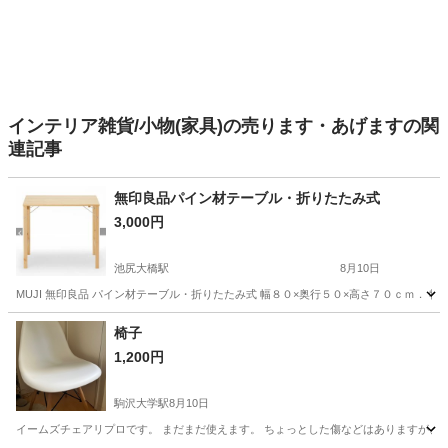
インテリア雑貨/小物(家具)の売ります・あげますの関
連記事
無印良品パイン材テーブル・折りたたみ式
3,000円
池尻大橋駅
8月10日
MUJI 無印良品 パイン材テーブル・折りたたみ式 幅８０×奥行５０×高さ７０ｃｍ．
東京
世田谷区
池尻大橋駅
テーブル
椅子
1,200円
駒沢大学駅
8月10日
イームズチェアリプロです。 まだまだ使えます。 ちょっとした傷などはありますが、