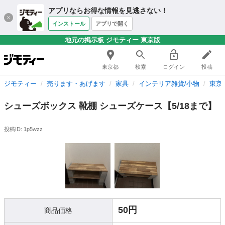
アプリならお得な情報を見逃さない！
インストール
アプリで開く
地元の掲示板 ジモティー 東京版
東京都
検索
ログイン
投稿
ジモティー
売ります・あげます
家具
インテリア雑貨/小物
東京
シューズボックス 靴棚 シューズケース【5/18まで】
投稿ID: 1p5wzz
50円
商品価格