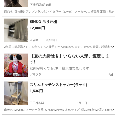
下神明駅
8月10日
商品名: 引っ掛けアンブレラスタンド タワー（tower） メーカー: 山崎実業 定価（税
東京
品川区
下神明駅
インテリア雑貨/小物
SINKO 吊り戸棚
12,000円
渋谷区
8月10日
2年前に新品購入し、１年ちょっと使用したものになります。 かなり綺麗で説明書もありま
東京
渋谷区
収納家具
【夏の大掃除🧹】いらない人形、査定しま
す❗️
状態が悪くてもOK！最大限買取します
プリフラ
Ad
スリムキッチンストッカー(ラック)
1,536円
王子神谷駅
8月10日
山善(YAMAZEN) メーカー型番: KPB2942NM/IV 本体サイズ: 幅30×奥行42×高さ88cm 