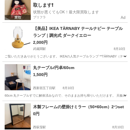
取します❗️
状態が悪くてもOK！最大限買取します
プリフラ
Ad
【美品】IKEA TÄRNABY テールナビー テーブル
ランプ｜調光式 ダークイエロー
2,000円
武蔵関駅
8月10日
ご覧いただきありがとうございます。 IKEAの人気テーブルランプ **TÄRNABY（
東京
武蔵野市
武蔵関駅
照明器具
丸テーブル/円卓/60cm
1,500円
西新宿五丁目駅
8月10日
60cm 丸テーブルすでに解体済みなので、そのままお持ち帰りいただけます。 天板の
東京
新宿区
西新宿五丁目駅
テーブル
円卓
木製フレームの壁掛けミラー（50×60cm）2つset
0円
西荻窪駅
8月10日