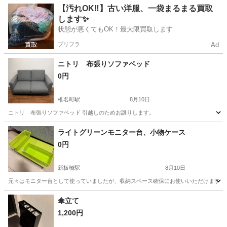
東京
世田谷区
駒沢大学駅
椅子
【汚れOK‼️】古い洋服、一袋まるまる買取
します✨
状態が悪くてもOK！最大限買取します
プリフラ
Ad
ニトリ 布張りソファベッド
0円
椎名町駅
8月10日
ニトリ 布張りソファベッド 引越しのためお譲りします。
東京
豊島区
椎名町駅
ソファ
ライトグリーンモニター台、小物ケース
0円
新板橋駅
8月10日
元々はモニター台として使っていましたが、収納スペース確保にお使いいただけます。
東京
板橋区
新板橋駅
収納家具
傘立て
1,200円