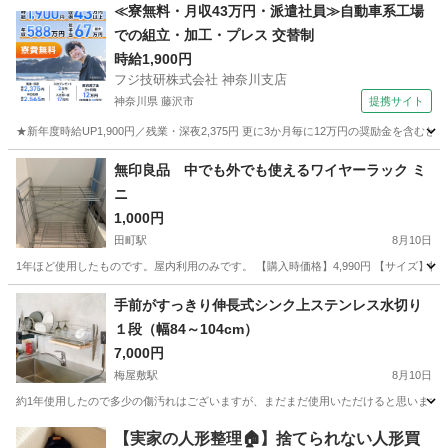
東京
北区
王子神谷駅
収納家具
≪寮無料・月収43万円・派遣社員≫自動車系工場
での組立・加工・プレス 交替制
時給1,900円
フジ技研株式会社 神奈川支店
神奈川県 藤沢市
提携サイト
★新年度時給UP1,900円／残業・深夜2,375円 更に3か月毎に12万円の奨励金を含む
神奈川
藤沢市
その他
無印良品 中でも外でも使えるワイヤーラック ミ
ニ
1,000円
田町駅
8月10日
1年ほど使用したものです。屋内利用のみです。 【購入時価格】4,990円 【サイズ】幅約4
東京
港区
田町駅
収納家具
手前がすっきり伸長式シンク上ステンレス水切り
１段（幅84～104cm）
7,000円
梅屋敷駅
8月10日
約1年使用したので多少の傷汚れはございますが、まだまだ使用いただけると思います。 
東京
大田区
梅屋敷駅
収納家具
【実家の人形整理🏠】捨てられない人形買