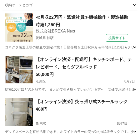
収納ケースとカゴ
東京
多摩市
京王永山駅
収納家具
カゴ
≪月収22万円・派遣社員≫機械操作・製造補助
時給1,250円
株式会社BREXA Next
茨城県 静駅
提携サイト
コネクタ製造工場の検査や測定作業！日勤専属＆土日祝休み＆年間休日128日★クリーン
茨城
常陸大宮市
静駅
その他
【オンライン決済・配送可】キッチンボード、テ
レビボード、セミダブルベッド
50,000円
江東区
8月7日
総額100万ほどのお品です。 まとめて引き取っていただける方へ、安価でお譲りしま
東京
江東区
収納家具
譲り
【オンライン決済】突っ張り式スチールラック
480円
亀戸駅
8月7日
デッドスペースを有効活用できる、ホワイトカラーの突っ張り式2段ラックです。少し傷がありま