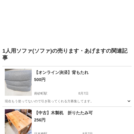
1人用ソファ(ソファ)の売ります・あげますの関連記
事
【オンライン決済】背もたれ
500円
南砂町駅
8月7日
現在もう使ってないので引き取ってくれる方募集してます。
東京
江東区
南砂町駅
椅子
背もたれ
【中古】木製机 折りたたみ可
256円
日本橋駅
8月7日