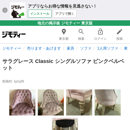
アプリならお得な情報を見逃さない！
インストール
アプリで開く
地元の掲示板 ジモティー 東京版
東京都
検索
ログイン
投稿
ジモティー
売ります・あげます
家具
ソファ
1人用ソファ
東
サラグレース Classic シングルソファ ピンクベルベ
ット
投稿ID: 1p1q35