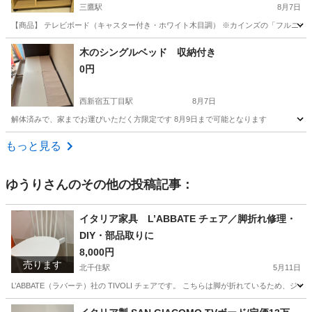
三鷹駅
8月7日
【商品】 テレビボード（キャスター付き・ホワイト木目調） ※カインズの「フルニコ テレビ
東京
三鷹市
三鷹駅
収納家具
キャスター
木のシングルベッド 収納付き
0円
西新宿五丁目駅
8月7日
解体済みで、家までお運びいただく方限定です 8月9日まで可能となります
東京
新宿区
西新宿五丁目駅
ベッド
運び
もっと見る
ゆうり
さんのその他の投稿記事：
イタリア家具 L’ABBATE チェア／脚折れ修理・
DIY・部品取りに
8,000円
売ります
北千住駅
5月11日
L’ABBATE（ラバーテ）社の TIVOLI チェアです。 こちらは脚が折れているため、ジャ
東京
足立区
北千住駅
椅子
イタリア