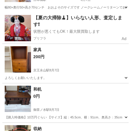
幅80×奥行50×高さ70センチ おおよそのサイズです ノークレームノーリターンでお願いい
東京
中央区
日本橋駅
オフィス用家具
【夏の大掃除🧹】いらない人形、査定しま
す❗️
状態が悪くてもOK！最大限買取します
プリフラ
Ad
家具
200円
京王永山駅
8月7日
よろしくお願いいたします。
東京
多摩市
京王永山駅
収納家具
和机
0円
御茶ノ水駅
8月7日
【購入時価格】10万円ぐらい 【サイズ】縦：45.5cm、横：91cm、奥高さ：35cm
東京
千代田区
御茶ノ水駅
テーブル
収納