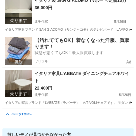
イタリア製 SAN GIACOMO TVボード/定価13万
36,000円
売ります
北千住駅
5月26日
イタリア家具ブランド SAN GIACOMO（サンジャコモ）のテレビボード「LAMP
東京
足立区
北千住駅
収納家具
イタリア製
【汚れててもOK】着なくなった洋服、買取
ります！
状態が悪くてもOK！最大限買取します
プリフラ
Ad
イタリア家具L’ABBATE ダイニングチェアホワイ
ト
22,400円
売ります
北千住駅
5月26日
イタリアの家具ブランド「L’ABBATE（ラバーテ）」のTIVOLIチェアです。 モダ
東京
足立区
北千住駅
椅子
イタリア
ページTOPへ
欲しいモノが見つからなかった方