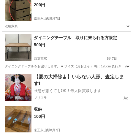
200円
京王永山駅
8月7日
収納家具
東京
多摩市
京王永山駅
収納家具
ダイニングテーブル 取りに来られる方限定
500円
西葛西駅
8月7日
ダイニングテーブルをお譲りします。 ■ サイズ（おおよそ） 幅：120cm 奥行き：70m 
東京
江戸川区
西葛西駅
テーブル
ダイニング
【夏の大掃除🧹】いらない人形、査定しま
す❗️
状態が悪くてもOK！最大限買取します
プリフラ
Ad
収納
100円
京王永山駅
8月7日