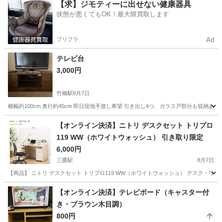
東京
江東区
亀戸駅
収納家具
【求】ジモティーに出せない健康器具
状態が悪くてもOK！最大限買取します
プリフラ
Ad
テレビ台
3,000円
竹橋駅
8月7日
横幅約100cm 奥行約45cm 即日現地手渡し希望 引き出し4つ、ガラス戸部分も収納
東京
千代田区
竹橋駅
収納家具
【オンライン決済】ニトリ デスクセット トリプロ
119 WW（ホワイトウォッシュ） 引き取り限定
6,000円
三鷹駅
8月7日
【商品】 ニトリ デスクセット トリプロ119 WW（ホワイトウォッシュ） デスク・ワ
東京
三鷹市
三鷹駅
テーブル
【オンライン決済】テレビボード（キャスター付
き・ブラウン木目調）
800円