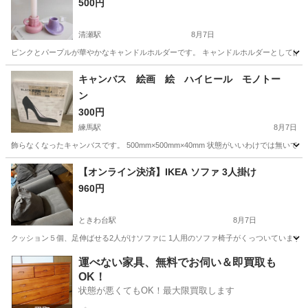
500円
清瀬駅
8月7日
ピンクとパープルが華やかなキャンドルホルダーです。 キャンドルホルダーとしては勿
東京
清瀬市
清瀬駅
インテリア雑貨/小物
インテリア
キャンバス 絵画 絵 ハイヒール モノトー
ン
300円
練馬駅
8月7日
飾らなくなったキャンバスです。 500mm×500mm×40mm 状態がいいわけでは無いです
東京
練馬区
練馬駅
インテリア雑貨/小物
キャンバス
【オンライン決済】IKEA ソファ 3人掛け
960円
ときわ台駅
8月7日
クッション５個、足伸ばせる2人がけソファに 1人用のソファ椅子がくっついています 買って2年しか経ってません ht
東京
板橋区
ときわ台駅
ソファ
IKEA
運べない家具、無料でお伺い＆即買取も
OK！
状態が悪くてもOK！最大限買取します