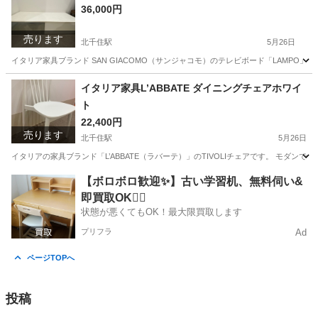
36,000円
売ります
北千住駅
5月26日
イタリア家具ブランド SAN GIACOMO（サンジャコモ）のテレビボード「LAMP
東京
足立区
北千住駅
収納家具
イタリア製
イタリア家具L’ABBATE ダイニングチェアホワイ
ト
22,400円
売ります
北千住駅
5月26日
イタリアの家具ブランド「L’ABBATE（ラバーテ）」のTIVOLIチェアです。 モダ
東京
足立区
北千住駅
椅子
イタリア
【ボロボロ歓迎✨】古い学習机、無料伺い&
即買取OK🙆‍♀️
状態が悪くてもOK！最大限買取します
プリフラ
Ad
ページTOPへ
投稿