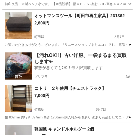
無印良品 木製ベンチ小です。 【商品説明】 幅４８．５×奥行３０×高さ４４ｃｍ 中
東京
墨田区
錦糸町駅
テーブル
オットマンスツール【町田市再生家具】261362
2,800円
町田駅
8月7日
ご覧いただきありがとうございます。『リユースショップまちエコ』です。 電話・メールでの
東京
町田市
町田駅
ソファ
リユース
【汚れOK‼️】古い洋服、一袋まるまる買取
します✨
状態が悪くてもOK！最大限買取します
プリフラ
Ad
ニトリ ２年使用【チェストラック】
7,000円
竹橋駅
8月7日
幅 832mm 奥行き 397mm 高さ 1750mm 購入時から傷あり 訳あり商品としてニトリ
東京
千代田区
竹橋駅
収納家具
チェス
韓国風 キャンドルホルダー 2個