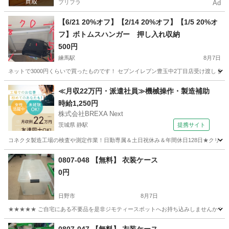
プリフラ
Ad
【6/21 20%オフ】【2/14 20%オフ】【1/5 20%オ
フ】ボトムスハンガー 押し入れ収納
500円
練馬駅
8月7日
ネットで3000円くらいで買ったものです！ セブンイレブン豊玉中2丁目店受け渡し 
東京
練馬区
練馬駅
収納家具
2丁目
≪月収22万円・派遣社員≫機械操作・製造補助
時給1,250円
株式会社BREXA Next
茨城県 静駅
提携サイト
コネクタ製造工場の検査や測定作業！日勤専属＆土日祝休み＆年間休日128日★クリーン
茨城
常陸大宮市
静駅
その他
0807-048 【無料】 衣装ケース
0円
日野市
8月7日
★★★★★ ご自宅にある不要品を是非ジモティースポットへお持ち込みしませんか？ 家電や家具
東京
日野市
収納家具
現地