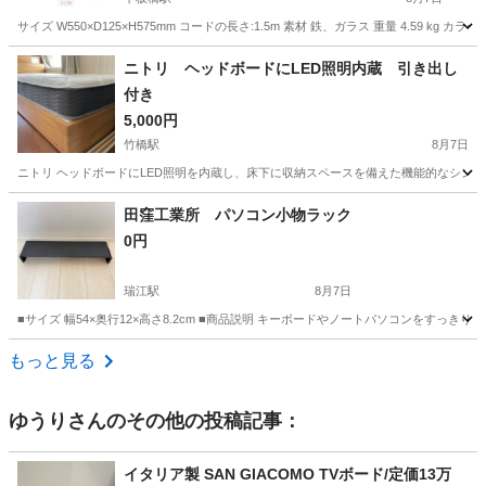
サイズ W550×D125×H575mm コードの長さ:1.5m 素材 鉄、ガラス 重量 4.59 kg カラー WH
東京
板橋区
下板橋駅
ミラー/鏡
エルドラド
ニトリ ヘッドボードにLED照明内蔵 引き出し
付き
5,000円
竹橋駅
8月7日
ニトリ ヘッドボードにLED照明を内蔵し、床下に収納スペースを備えた機能的なシングルサイズのす
東京
千代田区
竹橋駅
ベッド
田窪工業所 パソコン小物ラック
0円
瑞江駅
8月7日
■サイズ 幅54×奥行12×高さ8.2cm ■商品説明 キーボードやノートパソコンをす
東京
江戸川区
瑞江駅
収納家具
もっと見る
ゆうり
さんのその他の投稿記事：
イタリア製 SAN GIACOMO TVボード/定価13万