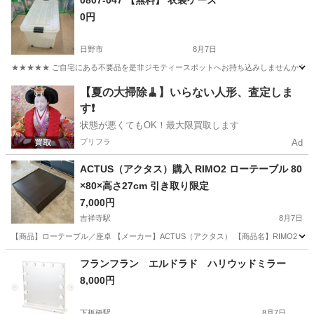
0807-047 【無料】 衣装ケース
0円
日野市
8月7日
★★★★★ ご自宅にある不要品を是非ジモティースポットへお持ち込みしませんか？ 家電や家具
東京
日野市
収納家具
現地
【夏の大掃除🧹】いらない人形、査定しま
す❗️
状態が悪くてもOK！最大限買取します
プリフラ
Ad
ACTUS（アクタス）購入 RIMO2 ローテーブル 80
×80×高さ27cm 引き取り限定
7,000円
吉祥寺駅
8月7日
【商品】ローテーブル／座卓 【メーカー】ACTUS（アクタス） 【商品名】RIMO2 【購入
東京
武蔵野市
吉祥寺駅
テーブル
ACTUS
フランフラン エルドラド ハリウッドミラー
8,000円
下板橋駅
8月7日