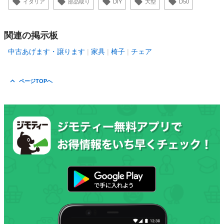
イタリア
部品取り
DIY
大型
D50
関連の掲示板
中古あげます・譲ります
家具
椅子
チェア
ページTOPへ