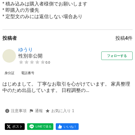
* 積み込みは購入者様側でお願いします

* 即購入の方優先

* 定型文のみには返信しない場合あり
投稿者
投稿
4
件
ゆうり
性別非公開
フォローする
0.0
身分証
電話番号
はじめまして。 丁寧なお取引を心がけています。 家具整理
中のため出品しています。 日程調整の...
注意事項
通報
お気に入り 1
ポスト
いいね！
LINEで送る