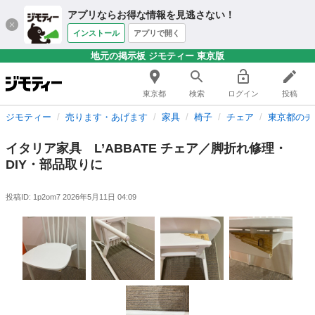
アプリならお得な情報を見逃さない！
インストール
アプリで開く
地元の掲示板 ジモティー 東京版
東京都
検索
ログイン
投稿
ジモティー
売ります・あげます
家具
椅子
チェア
東京都のチ
イタリア家具 L’ABBATE チェア／脚折れ修理・
DIY・部品取りに
投稿ID: 1p2om7
2026年5月11日 04:09