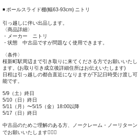
◾️ ポールスライド棚(幅63-93cm) ニトリ

引っ越しに伴い出品します。

〈商品詳細〉

・メーカー　ニトリ

・状態　中古品ですが問題なく使用できます。

〈条件〉

桜新町駅周辺まで引き取りに来てくださる方でお願いいたし
ます。(お取り引き成立後詳細住所はお伝えいたします)

日程は引っ越しの都合直近になりますが下記日時受け渡し可
能です。

5/9（土）終日

5/10（日）終日

5/11（月）〜5/15（金）18:00以降

5/17（日）終日

中古品のためご理解のある方、ノークレーム・ノーリターン
でお願いいたします🙇🏻‍♀️
