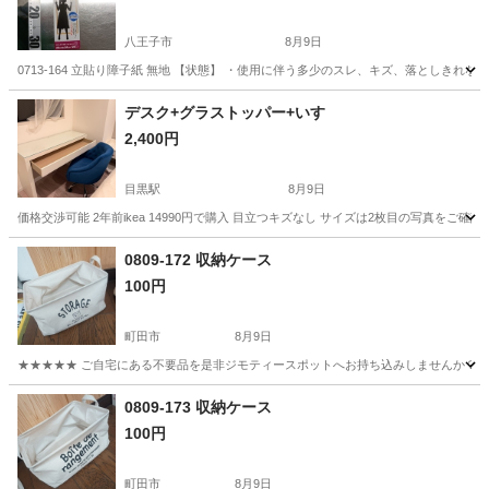
八王子市
8月9日
0713-164 立貼り障子紙 無地 【状態】 ・使用に伴う多少のスレ、キズ、落としき
東京
八王子市
その他
障子紙
デスク+グラストッパー+いす
2,400円
目黒駅
8月9日
価格交渉可能 2年前ikea 14990円で購入 目立つキズなし サイズは2枚目の写真をご確
東京
目黒区
目黒駅
テーブル
0809-172 収納ケース
100円
町田市
8月9日
★★★★★ ご自宅にある不要品を是非ジモティースポットへお持ち込みしませんか？ 家
東京
町田市
収納家具
現地
0809-173 収納ケース
100円
町田市
8月9日