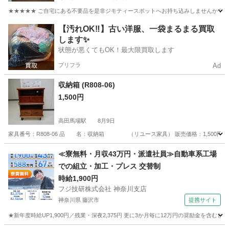
★★★★★ ご自宅にある不要品を是非ジモティースポットへお持ち込みしませんか？ 家
東京
町田市
収納家具
現地
【汚れOK‼️】古い洋服、一袋まるまる買取
します✨
状態が悪くてもOK！最大限買取します
プリフラ
Ad
収納箱 (R808-06)
1,500円
高田馬場駅
8月9日
家具番号：R808-06 品 名：収納箱 （リユース家具） 販売価格：1,500円 サ イ ズ：
東京
新宿区
高田馬場駅
その他
センター
≪寮無料・月収43万円・派遣社員≫自動車系工場
での組立・加工・プレス 交替制
時給1,900円
フジ技研株式会社 神奈川支店
神奈川県 藤沢市
提携サイト
★新年度時給UP1,900円／残業・深夜2,375円 更に3か月毎に12万円の奨励金を含む