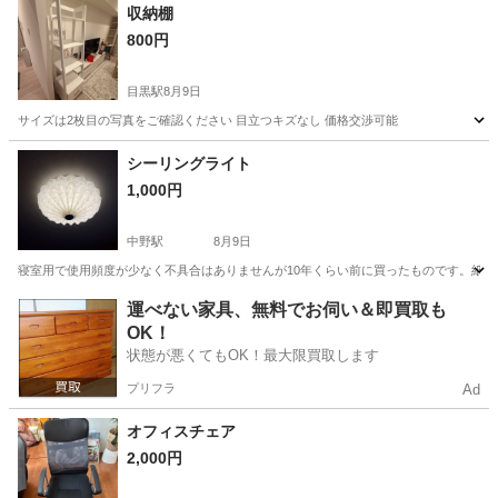
神奈川
藤沢市
その他
収納棚
800円
目黒駅
8月9日
サイズは2枚目の写真をご確認ください 目立つキズなし 価格交渉可能
東京
目黒区
目黒駅
家具
シーリングライト
1,000円
中野駅
8月9日
寝室用で使用頻度が少なく不具合はありませんが10年くらい前に買ったものです。紙っ
東京
中野区
中野駅
照明器具
運べない家具、無料でお伺い＆即買取も
OK！
状態が悪くてもOK！最大限買取します
プリフラ
Ad
オフィスチェア
2,000円