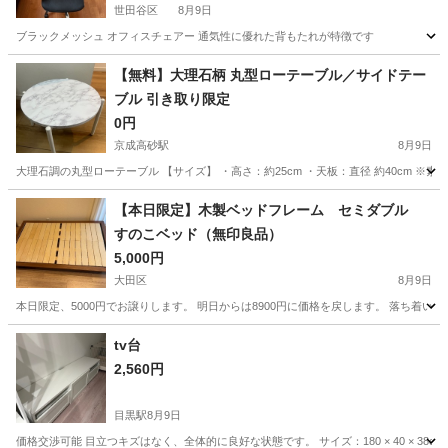
世田谷区
8月9日
ブラックメッシュ オフィスチェアー 通気性に優れた背もたれが特徴です
東京
世田谷区
ソファ
【無料】大理石柄 丸型ローテーブル／サイドテー
ブル 引き取り限定
0円
京成高砂駅
8月9日
大理石調の丸型ローテーブル 【サイズ】 ・高さ：約25cm ・天板：直径 約40cm
東京
葛飾区
京成高砂駅
テーブル
【本日限定】木製ベッドフレーム セミダブル
すのこベッド（無印良品）
5,000円
大田区
8月9日
本日限定、5000円でお譲りします。 明日からは8900円に価格を戻します。 落ち着い
東京
大田区
ベッド
tv台
2,560円
目黒駅
8月9日
価格交渉可能 目立つキズはなく、全体的に良好な状態です。 サイズ：180 × 40 × 38cm