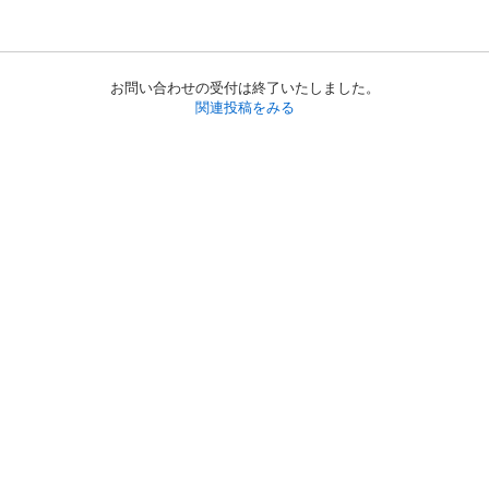
お問い合わせの受付は終了いたしました。
関連投稿をみる
初めての方へ
利用規約
プライバシーポリシー
プライバシー・ステートメント
健全化に資する運用方針
お問い合わせ
運営会社
サイトマップ
ご利用ガイド
フリーワードで探す
PC版で表示
都道府県選択
特定商取引法の表示
利用者情報の外部送信について