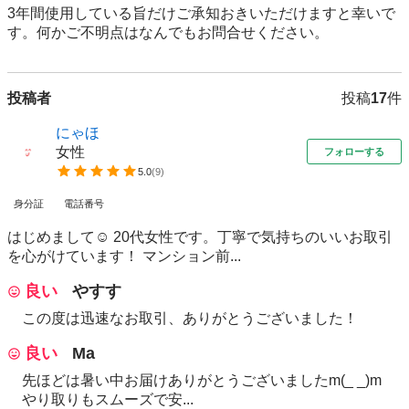
3年間使用している旨だけご承知おきいただけますと幸いで
す。何かご不明点はなんでもお問合せください。
投稿者
投稿
17
件
にゃほ
女性
フォローする
5.0
(
9
)
身分証
電話番号
はじめまして☺︎ 20代女性です。丁寧で気持ちのいいお取引
を心がけています！ マンション前...
良い
やすす
この度は迅速なお取引、ありがとうございました！
良い
Ma
先ほどは暑い中お届けありがとうございましたm(_ _)m
やり取りもスムーズで安...