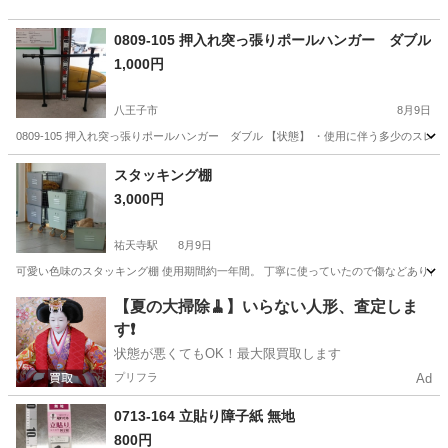
0809-105 押入れ突っ張りポールハンガー ダブル
1,000円
八王子市
8月9日
0809-105 押入れ突っ張りポールハンガー ダブル 【状態】 ・使用に伴う多少のス
東京
八王子市
収納家具
スタッキング棚
3,000円
祐天寺駅
8月9日
可愛い色味のスタッキング棚 使用期間約一年間。 丁寧に使っていたので傷などありま
東京
世田谷区
祐天寺駅
収納家具
【夏の大掃除🧹】いらない人形、査定しま
す❗️
状態が悪くてもOK！最大限買取します
プリフラ
Ad
0713-164 立貼り障子紙 無地
800円