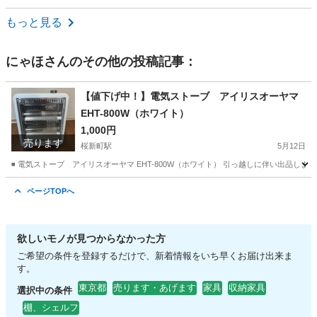
東京
目黒区
目黒駅
収納家具
もっと見る
にゃほ
さんのその他の投稿記事：
【値下げ中！】電気ストーブ アイリスオーヤマ
EHT-800W（ホワイト）
1,000円
売ります
桜新町駅
5月12日
◾️ 電気ストーブ アイリスオーヤマ EHT-800W（ホワイト） 引っ越しに伴い出品しま
東京
世田谷区
桜新町駅
季節、空調家電
EHT
ページTOPへ
欲しいモノが見つからなかった方
ご希望の条件を登録するだけで、新着情報をいち早くお届け出来ま
す。
東京都
売ります・あげます
家具
収納家具
選択中の条件
棚、シェルフ