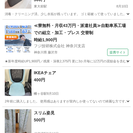
東大前駅
8月10日
消毒・クリーニング済。少し水垢が残っています。 ゴミ箱被って使っていました。 ブランド idea
東京
文京区
東大前駅
その他
≪寮無料・月収43万円・派遣社員≫自動車系工場
での組立・加工・プレス 交替制
時給1,900円
フジ技研株式会社 神奈川支店
神奈川県 藤沢市
提携サイト
★新年度時給UP1,900円／残業・深夜2,375円 更に3か月毎に12万円の奨励金を含む
神奈川
藤沢市
その他
IKEAチェア
400円
幡ヶ谷駅
8月10日
2年前に購入しました。 使用感はありますが室内しか使ってないので綺麗な方です。 1
東京
渋谷区
幡ヶ谷駅
椅子
IKEA
スリム姿見
500円