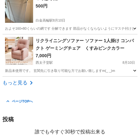
500円
白金高輪駅
8月10日
およそ160×80くらいの網です 分解できます 部品がなくならないようにマステ付け
東京
港区
白金高輪駅
収納家具
つっぱり
リクライニングソファー ソファー 1人掛け コンパ
クト ゲーミングチェア くすみピンクカラー
7,000円
西太子堂駅
8月10日
新品未使用です。 玄関先に引き取り可能な方でお願い致しますm(_ _)m
東京
世田谷区
西太子堂駅
ソファ
ソファー
もっと見る
ページTOPへ
投稿
誰でも今すぐ30秒で投稿出来る