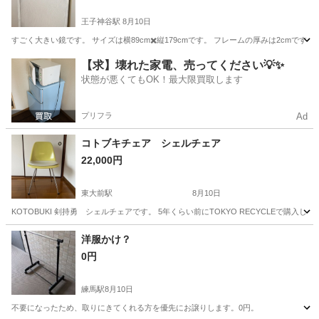
王子神谷駅
8月10日
すごく大きい鏡です。 サイズは横89cm✖️縦179cmです。 フレームの厚みは2cmで
東京
北区
王子神谷駅
ドレッサー
フレーム
【求】壊れた家電、売ってください💡✨
状態が悪くてもOK！最大限買取します
プリフラ
Ad
コトブキチェア シェルチェア
22,000円
東大前駅
8月10日
KOTOBUKI 剣持勇 シェルチェアです。 5年くらい前にTOKYO RECYCLEで
東京
文京区
東大前駅
椅子
洋服かけ？
0円
練馬駅
8月10日
不要になったため、取りにきてくれる方を優先にお譲りします。0円。