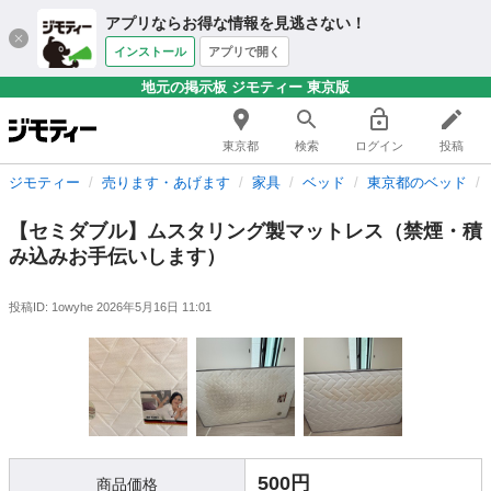
アプリならお得な情報を見逃さない！
インストール
アプリで開く
地元の掲示板 ジモティー 東京版
東京都
検索
ログイン
投稿
ジモティー
売ります・あげます
家具
ベッド
東京都のベッド
【セミダブル】ムスタリング製マットレス（禁煙・積
み込みお手伝いします）
投稿ID: 1owyhe
2026年5月16日 11:01
500円
商品価格