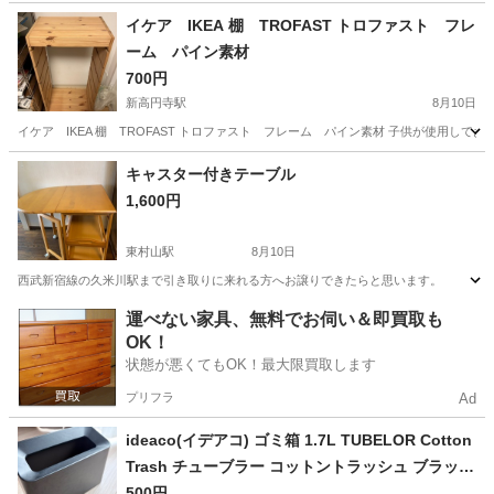
東京
練馬区
練馬駅
収納家具
洋服
イケア IKEA 棚 TROFAST トロファスト フレ
ーム パイン素材
700円
新高円寺駅
8月10日
イケア IKEA 棚 TROFAST トロファスト フレーム パイン素材 子供が使用し
東京
杉並区
新高円寺駅
収納家具
TROFAST
キャスター付きテーブル
1,600円
東村山駅
8月10日
西武新宿線の久米川駅まで引き取りに来れる方へお譲りできたらと思います。
東京
東村山市
東村山駅
テーブル
運べない家具、無料でお伺い＆即買取も
OK！
状態が悪くてもOK！最大限買取します
プリフラ
Ad
ideaco(イデアコ) ゴミ箱 1.7L TUBELOR Cotton
Trash チューブラー コットントラッシュ ブラック
268BK
500円