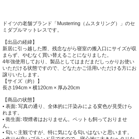
ドイツの老舗ブランド「Musterring（ムスタリング）」のセ
ミダブルマットレスです。

【出品の経緯】

新居に引っ越した際、残念ながら寝室の搬入口にサイズが収
まらず、やむなく買い替えることになりました。

4年強使用しており、製品としてはまだまだしっかりお使い
いただける状態ですので、どなたかご活用いただける方にお
譲りいたします。

【サイズ（約）】

長さ194cm × 横120cm × 厚み20cm

【商品の状態】

• 表面: 写真の通り、全体的に汗染みによる変色が見受けら
れます。

• 衛生面: 喫煙者はおりません。ペットも飼っておりませ
ん。

• 匂い: 主観ですが、特に気になる匂いはないと思います。

• 作りが良いブランド品ですので、寝心地に大きなヘタリな