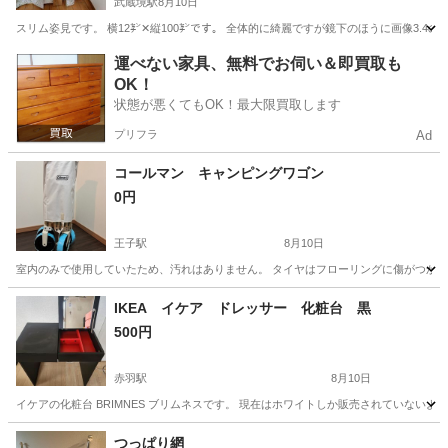
武蔵境駅
8月10日
スリム姿見です。 横12㌢✕縦100㌢です。 全体的に綺麗ですが鏡下のほうに画像3.4
東京
西東京市
武蔵境駅
ミラー/鏡
運べない家具、無料でお伺い＆即買取も
OK！
状態が悪くてもOK！最大限買取します
プリフラ
Ad
コールマン キャンピングワゴン
0円
王子駅
8月10日
室内のみで使用していたため、汚れはありません。 タイヤはフローリングに傷がつかな
東京
北区
王子駅
収納家具
IKEA イケア ドレッサー 化粧台 黒
500円
赤羽駅
8月10日
イケアの化粧台 BRIMNES ブリムネスです。 現在はホワイトしか販売されていないよ
東京
北区
赤羽駅
ドレッサー
イケア
つっぱり網