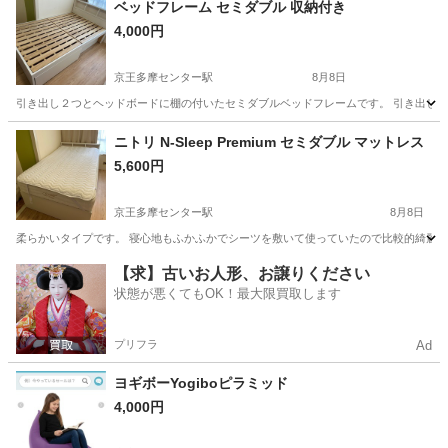
ベッドフレーム セミダブル 収納付き
4,000円
京王多摩センター駅
8月8日
引き出し２つとヘッドボードに棚の付いたセミダブルベッドフレームです。 引き出しの
東京
多摩市
京王多摩センター駅
ベッド
ニトリ N-Sleep Premium セミダブル マットレス
5,600円
京王多摩センター駅
8月8日
柔らかいタイプです。 寝心地もふかふかでシーツを敷いて使っていたので比較的綺麗です
東京
多摩市
京王多摩センター駅
寝具
【求】古いお人形、お譲りください
状態が悪くてもOK！最大限買取します
プリフラ
Ad
ヨギボーYogiboピラミッド
4,000円