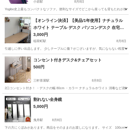
小岩駅
8月8日
Yogibo史上最もコンパクトなソファ。便利なサイズでどこから座っても背もたれが出来るピラ
東京
江戸川区
小岩駅
ソファ
【オンライン決済】【美品/1年使用】ナチュラル
ホワイト テーブル デスク パソコンデスク 在宅用
一人暮らし
3,000円
稲荷町駅
8月8日
引越しに伴い出品します。 少しテーブルに傷？がございますが、気にならない程度です。（2枚目）https://ww
東京
台東区
稲荷町駅
テーブル
コンセント付きデスク&チェアセット
500円
三軒茶屋駅
8月8日
2口コンセント付き！ ・デスクの幅 80cm ・カラー ナチュラルホワイト 消毒など清
東京
世田谷区
三軒茶屋駅
テーブル
コンセント
割れない全身鏡
5,000円
曳舟駅
8月8日
下の方にくぼみがあります。商品をそのままのお渡しになります。 サイズ 100cm ×18