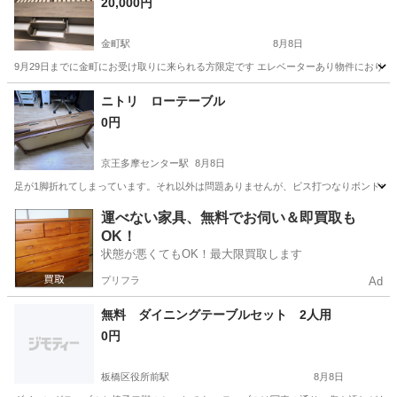
20,000円
金町駅
8月8日
9月29日までに金町にお受け取りに来られる方限定です エレベーターあり物件におります
東京
葛飾区
金町駅
ベッド
ニトリ ローテーブル
0円
京王多摩センター駅
8月8日
足が1脚折れてしまっています。それ以外は問題ありませんが、ビス打つなりボンドなどで接着さ
東京
多摩市
京王多摩センター駅
テーブル
運べない家具、無料でお伺い＆即買取も
OK！
状態が悪くてもOK！最大限買取します
プリフラ
Ad
無料 ダイニングテーブルセット 2人用
0円
板橋区役所前駅
8月8日