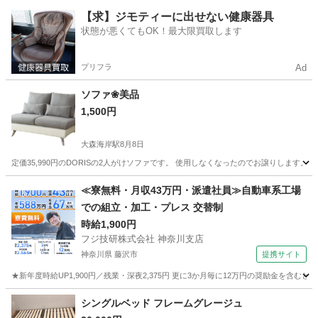
東京
墨田区
曳舟駅
ミラー/鏡
【求】ジモティーに出せない健康器具
状態が悪くてもOK！最大限買取します
プリフラ
Ad
ソファ❀美品
1,500円
大森海岸駅
8月8日
定価35,990円のDORISの2人がけソファです。 使用しなくなったのでお譲りします
東京
品川区
大森海岸駅
ソファ
≪寮無料・月収43万円・派遣社員≫自動車系工場
での組立・加工・プレス 交替制
時給1,900円
フジ技研株式会社 神奈川支店
神奈川県 藤沢市
提携サイト
★新年度時給UP1,900円／残業・深夜2,375円 更に3か月毎に12万円の奨励金を含む
神奈川
藤沢市
その他
シングルベッド フレームグレージュ