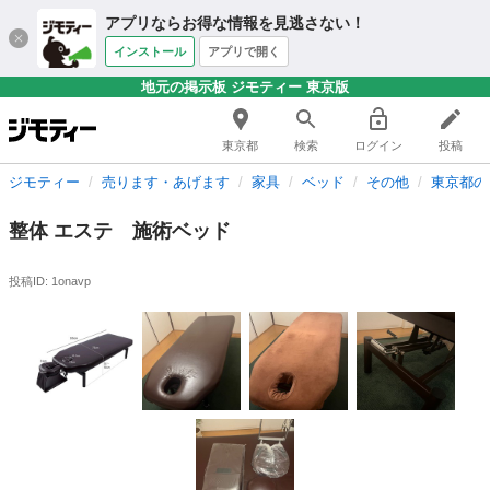
アプリならお得な情報を見逃さない！
インストール
アプリで開く
地元の掲示板 ジモティー 東京版
東京都
検索
ログイン
投稿
ジモティー
売ります・あげます
家具
ベッド
その他
東京都の
整体 エステ 施術ベッド
投稿ID: 1onavp