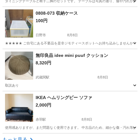
ダイニングテーブルと椅子二脚のセットです。 テーブルは写真の通り、傷や汚れがあり
東京
板橋区
板橋区役所前駅
ダイニングセット
0808-073 収納ケース
100円
日野市
8月8日
★★★★★ ご自宅にある不要品を是非ジモティースポットへお持ち込みしませんか？ 家電や家具
東京
日野市
収納家具
現地
無印良品 idee mini puuf クッション
8,320円
武蔵関駅
8月8日
取説あり
東京
練馬区
武蔵関駅
ソファ
IKEA ヘムリングビー ソファ
2,000円
赤羽駅
8月8日
使用感ありますが、まだ問題なく使用できます。 中古品のため、細かな傷・汚れ等はご了
東京
北区
赤羽駅
ソファ
もっと見る