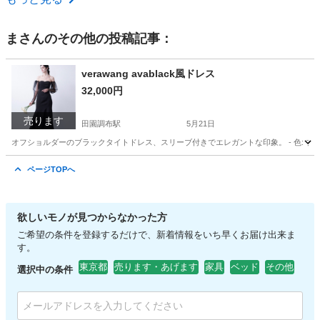
ま
さんのその他の投稿記事：
verawang avablack風ドレス
32,000円
売ります
田園調布駅
5月21日
オフショルダーのブラックタイトドレス、スリーブ付きでエレガントな印象。 - 色: ブラック 
東京
世田谷区
田園調布駅
家具
verawang
ページTOPへ
欲しいモノが見つからなかった方
ご希望の条件を登録するだけで、新着情報をいち早くお届け出来ま
す。
東京都
売ります・あげます
家具
ベッド
その他
選択中の条件