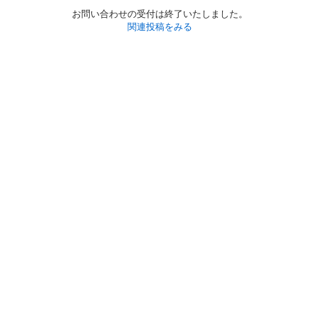
お問い合わせの受付は終了いたしました。
関連投稿をみる
初めての方へ
利用規約
プライバシーポリシー
プライバシー・ステートメント
健全化に資する運用方針
お問い合わせ
運営会社
サイトマップ
ご利用ガイド
フリーワードで探す
PC版で表示
都道府県選択
特定商取引法の表示
利用者情報の外部送信について
© 2011-
2026
Jmty, Inc.