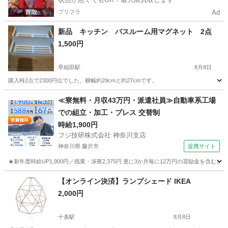
プリフラ
Ad
新品 キッチン バスルーム用マグネット 2点
1,500円
早稲田駅
8月8日
購入時2点で2300円位でした。横幅約29cmと約27cmです。
東京
新宿区
早稲田駅
収納家具
≪寮無料・月収43万円・派遣社員≫自動車系工場
での組立・加工・プレス 交替制
時給1,900円
フジ技研株式会社 神奈川支店
神奈川県 藤沢市
提携サイト
★新年度時給UP1,900円／残業・深夜2,375円 更に3か月毎に12万円の奨励金を含む
神奈川
藤沢市
その他
【オンライン決済】ランプシェード IKEA
2,000円
十条駅
8月8日