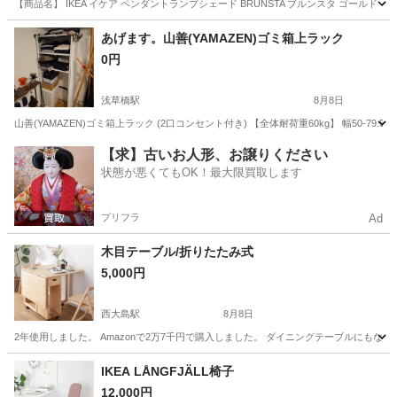
【商品名】 IKEA イケア ペンダントランプシェード BRUNSTA ブルンスタ ゴール
東京
板橋区
十条駅
照明器具
あげます。山善(YAMAZEN)ゴミ箱上ラック
0円
浅草橋駅
8月8日
山善(YAMAZEN)ゴミ箱上ラック (2口コンセント付き) 【全体耐荷重60kg】 幅50-79.
東京
千代田区
浅草橋駅
収納家具
【求】古いお人形、お譲りください
状態が悪くてもOK！最大限買取します
プリフラ
Ad
木目テーブル/折りたたみ式
5,000円
西大島駅
8月8日
2年使用しました。 Amazonで2万7千円で購入しました。 ダイニングテーブルにも
東京
江東区
西大島駅
テーブル
デスク
IKEA LÅNGFJÄLL椅子
12,000円