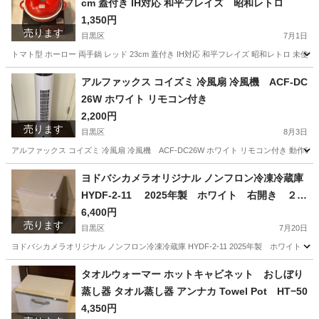
cm 蓋付き IH対応 和平フレイズ 昭和レトロ
1,350円
売ります
目黒区
7月1日
トマト型 ホーロー 両手鍋 レッド 23cm 蓋付き IH対応 和平フレイズ 昭和レトロ 
東京
目黒区
調理器具
手鍋
アルファックス コイズミ 冷風扇 冷風機 ACF-DC
26W ホワイト リモコン付き
2,200円
売ります
目黒区
8月3日
アルファックス コイズミ 冷風扇 冷風機 ACF-DC26W ホワイト リモコン付き 動作確認
東京
目黒区
季節、空調家電
ヨドバシカメラオリジナル ノンフロン冷凍冷蔵庫
HYDF-2-11 2025年製 ホワイト 右開き ２ド
ア
6,400円
売ります
目黒区
7月20日
ヨドバシカメラオリジナル ノンフロン冷凍冷蔵庫 HYDF-2-11 2025年製 ホワイ
東京
目黒区
キッチン家電
ヨドバシカメラ
タオルウォーマー ホットキャビネット おしぼり
蒸し器 タオル蒸し器 アンナカ Towel Pot HT−50
4,350円