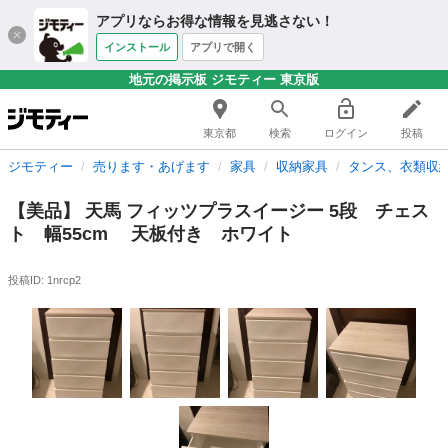
アプリならお得な情報を見逃さない！
インストール
アプリで開く
地元の掲示板 ジモティー 東京版
東京都
検索
ログイン
投稿
ジモティー
売ります・あげます
家具
収納家具
タンス、衣類収
【美品】 天馬 フィッツプラスイージー 5段 チェス
ト 幅55cm 天板付き ホワイト
投稿ID: 1nrcp2