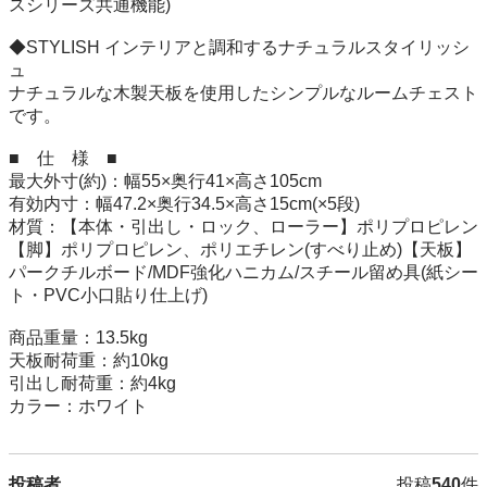
スシリーズ共通機能)

◆STYLISH インテリアと調和するナチュラルスタイリッシ
ュ

ナチュラルな木製天板を使用したシンプルなルームチェスト
です。

■　仕　様　■

最大外寸(約)：幅55×奥行41×高さ105cm

有効内寸：幅47.2×奥行34.5×高さ15cm(×5段)

材質：【本体・引出し・ロック、ローラー】ポリプロピレン
【脚】ポリプロピレン、ポリエチレン(すべり止め)【天板】
パークチルボード/MDF強化ハニカム/スチール留め具(紙シー
ト・PVC小口貼り仕上げ)

商品重量：13.5kg

天板耐荷重：約10kg

引出し耐荷重：約4kg

投稿者
投稿
540
件