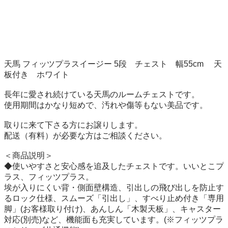
天馬 フィッツプラスイージー 5段　チェスト　幅55cm 　天
板付き　ホワイト

長年に愛され続けている天馬のルームチェストです。

使用期間はかなり短めで、汚れや傷等もない美品です。

取りに来て下さる方にお譲りします。

配送（有料）が必要な方はご相談ください。

＜商品説明＞

◆使いやすさと安心感を追及したチェストです。いいとこプ
ラス、フィッツプラス。

埃が入りにくい背・側面壁構造、引出しの飛び出しを防止す
るロック仕様、スムーズ「引出し」、すべり止め付き「専用
脚」(お客様取り付け)、あんしん「木製天板」、キャスター
対応(別売)など、機能面も充実しています。(※フィッツプラ