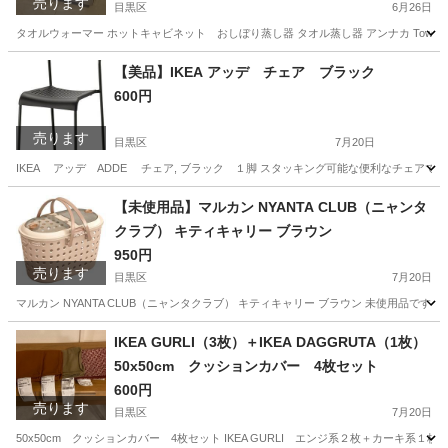
売ります
目黒区
6月26日
タオルウォーマー ホットキャビネット おしぼり蒸し器 タオル蒸し器 アンナカ Towel 
東京
目黒区
キッチン家電
蒸し器
【美品】IKEA アッデ チェア ブラック
600円
売ります
目黒区
7月20日
IKEA アッデ ADDE チェア, ブラック １脚 スタッキング可能な便利なチェア
東京
目黒区
椅子
アッデ
【未使用品】マルカン NYANTA CLUB（ニャンタ
クラブ） キティキャリー ブラウン
950円
売ります
目黒区
7月20日
マルカン NYANTA CLUB（ニャンタクラブ） キティキャリー ブラウン 未使用品で
東京
目黒区
その他
キャリー
IKEA GURLI（3枚）＋IKEA DAGGRUTA（1枚）
50x50cm クッションカバー 4枚セット
600円
売ります
目黒区
7月20日
50x50cm クッションカバー 4枚セット IKEA GURLI エンジ系２枚＋カーキ系１枚