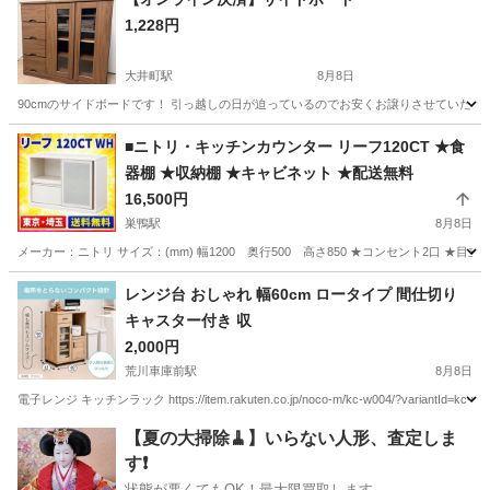
1,228円
大井町駅
8月8日
90cmのサイドボードです！ 引っ越しの日が迫っているのでお安くお譲りさせていただきます！！
東京
品川区
大井町駅
家具
喫煙者
■ニトリ・キッチンカウンター リーフ120CT ★食
器棚 ★収納棚 ★キャビネット ★配送無料
16,500円
巣鴨駅
8月8日
メーカー：ニトリ サイズ：(mm) 幅1200 奥行500 高さ850 ★コンセント2口 ★
東京
文京区
巣鴨駅
収納家具
レンジ台 おしゃれ 幅60cm ロータイプ 間仕切り
キャスター付き 収
2,000円
荒川車庫前駅
8月8日
電子レンジ キッチンラック https://item.rakuten.co.jp/noco-m/kc-w004/?variantId=kc-w004-a
東京
足立区
荒川車庫前駅
家具
【夏の大掃除🧹】いらない人形、査定しま
す❗️
状態が悪くてもOK！最大限買取します