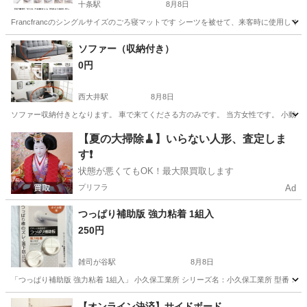
十条駅
8月8日
Francfrancのシングルサイズのごろ寝マットです シーツを被せて、来客時に使用して
東京
北区
十条駅
寝具
Francfranc
ソファー（収納付き）
0円
西大井駅
8月8日
ソファー収納付きとなります。 車で来てくださる方のみです。 当方女性です。 小動物
東京
品川区
西大井駅
ソファ
【夏の大掃除🧹】いらない人形、査定しま
す❗️
状態が悪くてもOK！最大限買取します
プリフラ
Ad
つっぱり補助版 強力粘着 1組入
250円
雑司が谷駅
8月8日
「つっぱり補助版 強力粘着 1組入」 小久保工業所 シリーズ名：小久保工業所 型番：KM-33
東京
豊島区
雑司が谷駅
インテリア雑貨/小物
【オンライン決済】サイドボード