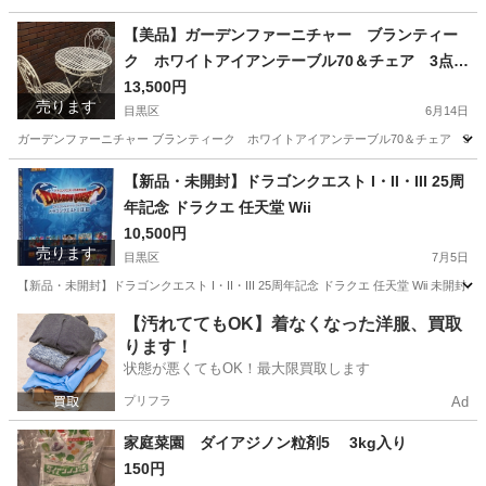
【美品】ガーデンファーニチャー ブランティー
ク ホワイトアイアンテーブル70＆チェア 3点セ
ット】
13,500円
売ります
目黒区
6月14日
ガーデンファーニチャー ブランティーク ホワイトアイアンテーブル70＆チェア 3点
東京
目黒区
テーブル
ガーデン
【新品・未開封】ドラゴンクエスト I・II・III 25周
年記念 ドラクエ 任天堂 Wii
10,500円
売ります
目黒区
7月5日
【新品・未開封】ドラゴンクエスト I・II・III 25周年記念 ドラクエ 任天堂 Wii 
東京
目黒区
テレビゲーム
ドラクエ
【汚れててもOK】着なくなった洋服、買取
ります！
状態が悪くてもOK！最大限買取します
プリフラ
Ad
家庭菜園 ダイアジノン粒剤5 3kg入り
150円