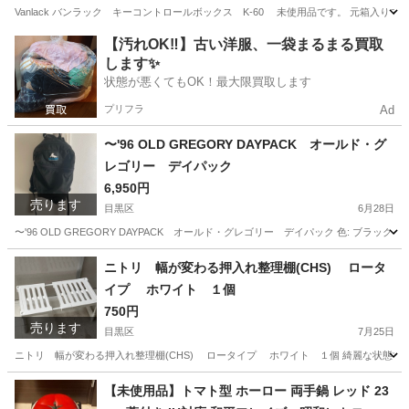
Vanlack バンラック キーコントロールボックス K-60 未使用品です。 元箱入りです
東京
目黒区
オフィス用家具
ラック
【汚れOK‼️】古い洋服、一袋まるまる買取
します✨
状態が悪くてもOK！最大限買取します
プリフラ
Ad
〜'96 OLD GREGORY DAYPACK オールド・グ
レゴリー デイパック
6,950円
売ります
目黒区
6月28日
〜'96 OLD GREGORY DAYPACK オールド・グレゴリー デイパック 色: ブラック 
東京
目黒区
バッグ
グレゴリー
ニトリ 幅が変わる押入れ整理棚(CHS) ロータ
イプ ホワイト １個
750円
売ります
目黒区
7月25日
ニトリ 幅が変わる押入れ整理棚(CHS) ロータイプ ホワイト １個 綺麗な状態です。 
東京
目黒区
収納家具
【未使用品】トマト型 ホーロー 両手鍋 レッド 23