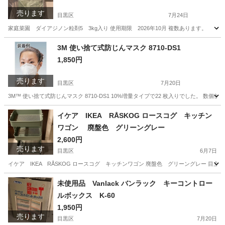
売ります
目黒区
7月24日
家庭菜園 ダイアジノン粒剤5 3kg入り 使用期限 2026年10月 複数あります。
東京
目黒区
家庭用品
家庭菜園
3M 使い捨て式防じんマスク 8710-DS1
1,850円
売ります
目黒区
7月20日
3M™ 使い捨て式防じんマスク 8710-DS1 10%増量タイプで22 枚入りでした。 
東京
目黒区
その他
マスク
イケア IKEA RÅSKOG ロースコグ キッチン
ワゴン 廃盤色 グリーングレー
2,600円
売ります
目黒区
6月7日
イケア IKEA RÅSKOG ロースコグ キッチンワゴン 廃盤色 グリーングレー 
東京
目黒区
収納家具
ロースコグ
未使用品 Vanlack バンラック キーコントロー
ルボックス K-60
1,950円
売ります
目黒区
7月20日