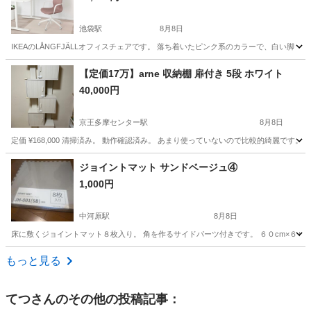
池袋駅
8月8日
IKEAのLÅNGFJÄLLオフィスチェアです。 落ち着いたピンク系のカラーで、白い脚
東京
豊島区
池袋駅
椅子
【定価17万】arne 収納棚 扉付き 5段 ホワイト
40,000円
京王多摩センター駅
8月8日
定価 ¥168,000 清掃済み。 動作確認済み。 あまり使っていないので比較的綺麗で
東京
多摩市
京王多摩センター駅
収納家具
ジョイントマット サンドベージュ④
1,000円
中河原駅
8月8日
床に敷くジョイントマット８枚入り。 角を作るサイドパーツ付きです。 ６０cm×６０cm。
東京
府中市
中河原駅
カーペット/マット/ラグ
ジョイント
もっと見る
てつ
さんのその他の投稿記事：