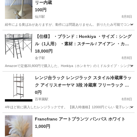
リー内蔵
100円
仙川駅
8月8日
経年による黄ばみがありますが、動作には問題ありません。 折りたたみ可能でコンパクトに
東京
調布市
仙川駅
照明器具
【仕様】 ・ブランド：Honkiya ・サイズ：シング
ル（1人用） ・素材：スチール / アイアン ・カラ
ー：ブラック
18,000円
金子駅
8月8日
Amazonで定価20,800円で購入した、Honkiya（ホンキヤ）のミドルタイプ・シ
東京
青梅市
金子駅
ベッド
アイアン
レンジ台ラック レンジラック スタイル冷蔵庫ラッ
ク アイリスオーヤマ 3段 冷蔵庫 フリーラック オ
ープンラック SRR-580
0円
百草園駅
8月8日
4年ほど前に購入したレンジラックです。 【購入時価格】12000円ぐらい 電子レンジ
東京
日野市
百草園駅
収納家具
ラック
Francfranc アートプランツ パンパス ホワイト
1,000円