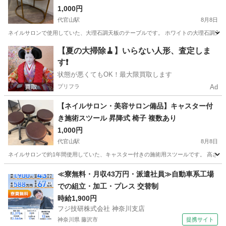
1,000円
代官山駅
8月8日
ネイルサロンで使用していた、大理石調天板のテーブルです。 ホワイトの大理石調天板
東京
渋谷区
代官山駅
テーブル
大理石
【夏の大掃除🧹】いらない人形、査定しま
す❗️
状態が悪くてもOK！最大限買取します
プリフラ
Ad
【ネイルサロン・美容サロン備品】キャスター付
き施術スツール 昇降式 椅子 複数あり
1,000円
代官山駅
8月8日
ネイルサロンで約1年間使用していた、キャスター付きの施術用スツールです。 高さ調
東京
渋谷区
代官山駅
椅子
ネイルサロン
≪寮無料・月収43万円・派遣社員≫自動車系工場
での組立・加工・プレス 交替制
時給1,900円
フジ技研株式会社 神奈川支店
神奈川県 藤沢市
提携サイト