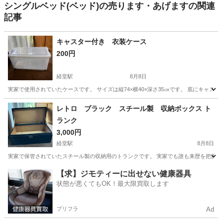
シングルベッド(ベッド)の売ります・あげますの関連
記事
キャスター付き 衣装ケース
200円
経堂駅
8月8日
実家で使用されていたケースです。 サイズは縦74×横40×深さ35㎝です。 底にキャ
東京
世田谷区
経堂駅
収納家具
ケース
レトロ ブラック スチール製 収納ボックス ト
ランク
3,000円
経堂駅
8月8日
実家で保管されていたスチール製の収納用のトランクです。 実家でも誰も来歴を把握で
東京
世田谷区
経堂駅
収納家具
【求】ジモティーに出せない健康器具
状態が悪くてもOK！最大限買取します
プリフラ
Ad