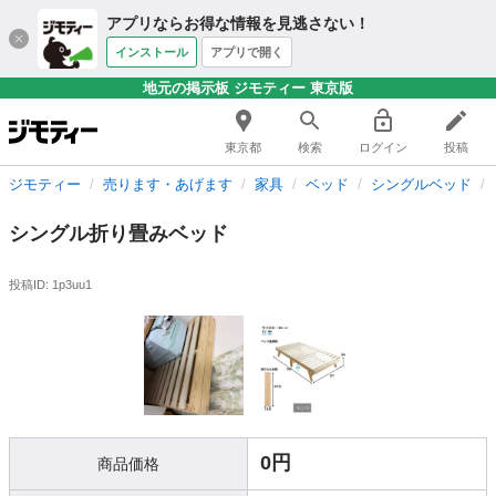
アプリならお得な情報を見逃さない！
インストール
アプリで開く
地元の掲示板 ジモティー 東京版
東京都
検索
ログイン
投稿
ジモティー
売ります・あげます
家具
ベッド
シングルベッド
シングル折り畳みベッド
投稿ID: 1p3uu1
0円
商品価格