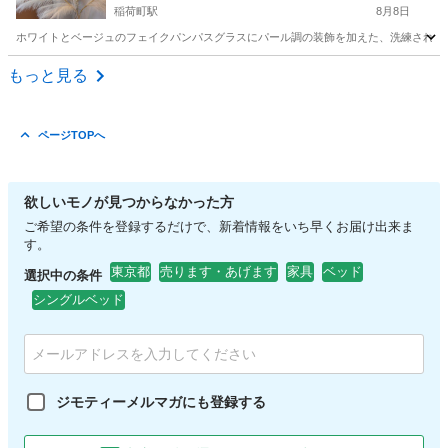
稲荷町駅
8月8日
ホワイトとベージュのフェイクパンパスグラスにパール調の装飾を加えた、洗練された空間を演出
東京
台東区
稲荷町駅
インテリア雑貨/小物
もっと見る
ページTOPへ
欲しいモノが見つからなかった方
ご希望の条件を登録するだけで、新着情報をいち早くお届け出来ま
す。
東京都
売ります・あげます
家具
ベッド
選択中の条件
シングルベッド
ジモティーメルマガにも登録する