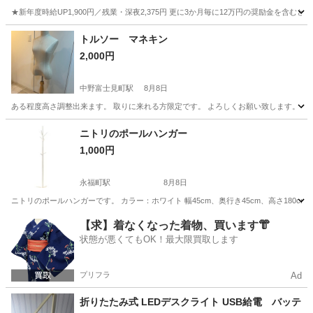
★新年度時給UP1,900円／残業・深夜2,375円 更に3か月毎に12万円の奨励金を含む
神奈川
藤沢市
その他
トルソー マネキン
2,000円
中野富士見町駅
8月8日
ある程度高さ調整出来ます。 取りに来れる方限定です。 よろしくお願い致します。
東京
中野区
中野富士見町駅
家具
マネキン
ニトリのポールハンガー
1,000円
永福町駅
8月8日
ニトリのポールハンガーです。 カラー：ホワイト 幅45cm、奥行き45cm、高さ180
東京
杉並区
永福町駅
収納家具
【求】着なくなった着物、買います👘
状態が悪くてもOK！最大限買取します
プリフラ
Ad
折りたたみ式 LEDデスクライト USB給電 バッテ