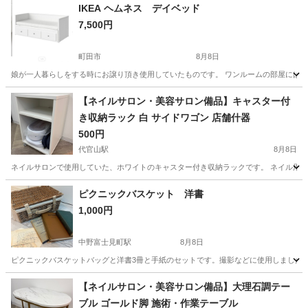
IKEA ヘムネス デイベッド
7,500円
町田市
8月8日
娘が一人暮らしをする時にお譲り頂き使用していたものです。 ワンルームの部屋には大き
東京
町田市
ベッド
【ネイルサロン・美容サロン備品】キャスター付
き収納ラック 白 サイドワゴン 店舗什器
500円
代官山駅
8月8日
ネイルサロンで使用していた、ホワイトのキャスター付き収納ラックです。 ネイル用品
東京
渋谷区
代官山駅
収納家具
ネイルサロン
ピクニックバスケット 洋書
1,000円
中野富士見町駅
8月8日
ピクニックバスケットバッグと洋書3冊と手紙のセットです。撮影などに使用しました。
東京
中野区
中野富士見町駅
家具
洋書
【ネイルサロン・美容サロン備品】大理石調テー
ブル ゴールド脚 施術・作業テーブル