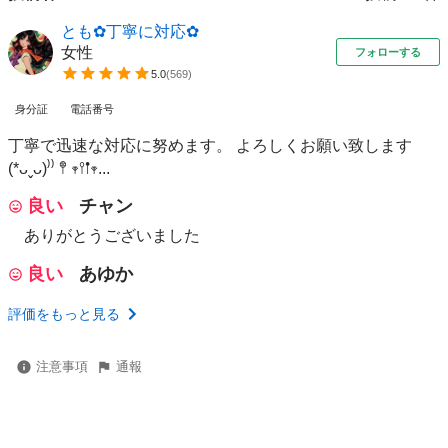
とも✿丁寧に対応✿
女性
フォローする
5.0
(
569
)
身分証
電話番号
丁寧で迅速な対応に努めます。 よろしくお願い致します
(*ᴗˬᴗ)⁾⁾ 𖤣 𖥧𖥣𖡡𖥧...
良い
チャン
ありがとうございました
良い
あゆか
評価をもっと見る
注意事項
通報