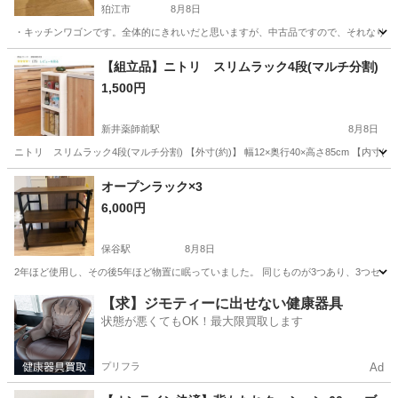
狛江市
8月8日
・キッチンワゴンです。全体的にきれいだと思いますが、中古品ですので、それなりの外観
東京
狛江市
収納家具
ワゴン
【組立品】ニトリ スリムラック4段(マルチ分割)
1,500円
新井薬師前駅
8月8日
ニトリ スリムラック4段(マルチ分割) 【外寸(約)】 幅12×奥行40×高さ85cm 【内寸(約
東京
中野区
新井薬師前駅
収納家具
オープンラック×3
6,000円
保谷駅
8月8日
2年ほど使用し、その後5年ほど物置に眠っていました。 同じものが3つあり、3つセッ
東京
西東京市
保谷駅
収納家具
バラ
【求】ジモティーに出せない健康器具
状態が悪くてもOK！最大限買取します
プリフラ
Ad