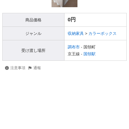
0円
商品価格
ジャンル
収納家具
>
カラーボックス
調布市
- 国領町
受け渡し場所
京王線 -
国領駅
注意事項
通報