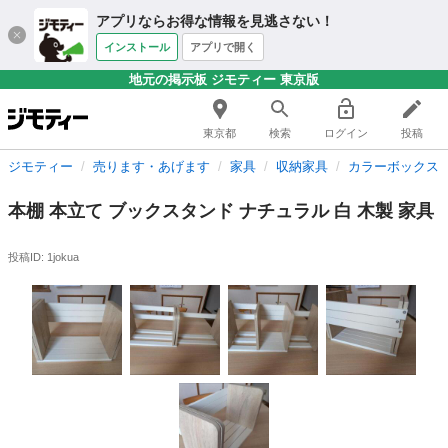
アプリならお得な情報を見逃さない！
インストール
アプリで開く
地元の掲示板 ジモティー 東京版
東京都
検索
ログイン
投稿
ジモティー
売ります・あげます
家具
収納家具
カラーボックス
本棚 本立て ブックスタンド ナチュラル 白 木製 家具
投稿ID: 1jokua