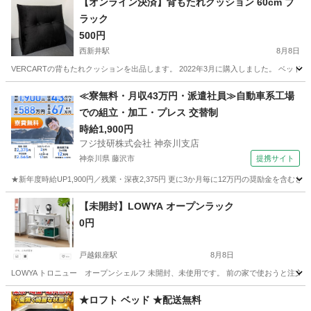
【オンライン決済】背もたれクッション 60cm ブ
ラック
500円
西新井駅
8月8日
VERCARTの背もたれクッションを出品します。 2022年3月に購入しました。 ベッド
東京
足立区
西新井駅
その他
≪寮無料・月収43万円・派遣社員≫自動車系工場
での組立・加工・プレス 交替制
時給1,900円
フジ技研株式会社 神奈川支店
神奈川県 藤沢市
提携サイト
★新年度時給UP1,900円／残業・深夜2,375円 更に3か月毎に12万円の奨励金を含む
神奈川
藤沢市
その他
【未開封】LOWYA オープンラック
0円
戸越銀座駅
8月8日
LOWYA トロニュー オープンシェルフ 未開封、未使用です。 前の家で使おうと注文
東京
品川区
戸越銀座駅
収納家具
★ロフト ベッド ★配送無料