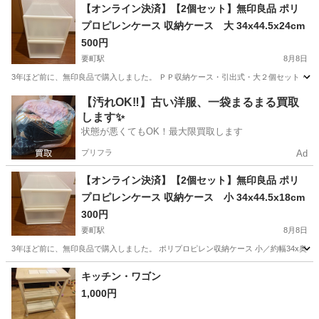
東京
目黒区
目黒駅
ベッド
【オンライン決済】【2個セット】無印良品 ポリ
プロピレンケース 収納ケース 大 34x44.5x24cm
500円
要町駅
8月8日
3年ほど前に、無印良品で購入しました。 ＰＰ収納ケース・引出式・大２個セット・約幅
東京
豊島区
要町駅
収納家具
無印良品
【汚れOK‼️】古い洋服、一袋まるまる買取
します✨
状態が悪くてもOK！最大限買取します
プリフラ
Ad
【オンライン決済】【2個セット】無印良品 ポリ
プロピレンケース 収納ケース 小 34x44.5x18cm
300円
要町駅
8月8日
3年ほど前に、無印良品で購入しました。 ポリプロピレン収納ケース 小／約幅34x奥行き
東京
豊島区
要町駅
収納家具
キッチン・ワゴン
1,000円