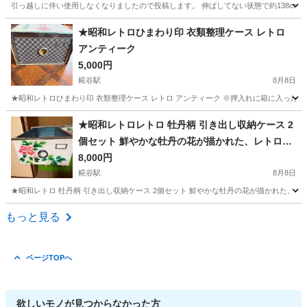
引っ越しに伴い使用しなくなりましたので投稿します。 伸ばしてない状態で約138cm 伸
東京
江戸川区
瑞江駅
ミラー/鏡
★昭和レトロひまわり印 衣類整理ケース レトロ
アンティーク
5,000円
糀谷駅
8月8日
★昭和レトロひまわり印 衣類整理ケース レトロ アンティーク ※押入れに箱に入った
東京
大田区
糀谷駅
収納家具
★昭和レトロレトロ 牡丹柄 引き出し収納ケース 2
個セット 鮮やかな牡丹の花が描かれた、レトロな
雰囲気の引き出し式収納ケースです
8,000円
糀谷駅
8月8日
★昭和レトロ 牡丹柄 引き出し収納ケース 2個セット 鮮やかな牡丹の花が描かれた、レ
東京
大田区
糀谷駅
収納家具
もっと見る
ページTOPへ
欲しいモノが見つからなかった方