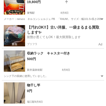
19,800円
巣鴨駅
8月8日
メーカー：neruco ネルコンシェルジュ PB 「RAUM」 サイズ：幅101.5×長さ209.5×高95.
東京
文京区
巣鴨駅
ベッド
無料
【汚れOK‼️】古い洋服、一袋まるまる買取
します✨
状態が悪くてもOK！最大限買取します
プリフラ
Ad
収納ラック キャスター付き
500円
新井薬師前駅
8月8日
シンク下の収納に使用していました。
東京
中野区
新井薬師前駅
収納家具
物干し竿
0円
瑞江駅
8月8日