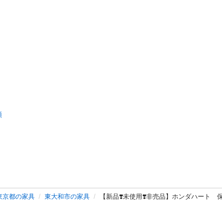
類
東京都の家具
東大和市の家具
【新品❣️未使用❣️非売品】ホンダハート 