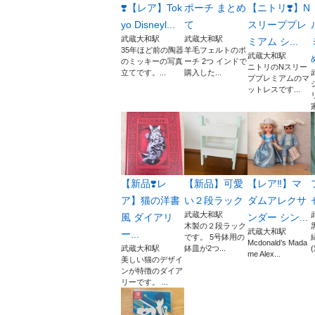
❣️【レア】Tok
ポーチ まとめ
【ニトリ❣️】N
yo Disneyl...
て
スリーププレ
武蔵大和駅
武蔵大和駅
ミアム シ...
35年ほど前の陶器
羊毛フェルトのポ
武蔵大和駅
のミッキーの写真
ーチ 2つ インドで
ニトリのNスリー
立てです。...
購入した...
ププレミアムのマ
ットレスです...
【新品❣️レ
【新品】可愛
【レア‼️】マ
ア】猫の洋書
い２段ラック
ダムアレクサ
武蔵大和駅
風 ダイアリ
ンダー シン...
木製の２段ラック
武蔵大和駅
ー...
です。 5号鉢用の
Mcdonald’s Mada
武蔵大和駅
鉢皿が2つ...
me Alex...
美しい猫のデザイ
ンが特徴のダイア
リーです。 ...