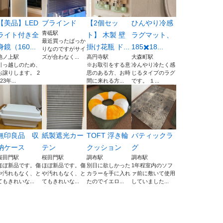
【美品】LED
ブラインド
⁠【2個セッ
ひんやり冷感
青砥駅
ライト付き全
ト】 木製 壁
ラグマット、
最近買ったばっか
身鏡（160...
掛け花瓶 ド...
185✖️18...
りなのですがサイ
池ノ上駅
ズが合わなく...
高円寺駅
大森町駅
引っ越しのため、
※お取引をする意
冷んやり冷たく感
お譲りします。 2
思のある方、お時
じるタイプのラグ
23年...
間に来れる方...
です。 １...
無印良品 収
紙製遮光カー
TOFT 浮き輪
バティックラ
納ケース
テン
クッション
グ
桜田門駅
桜田門駅
調布駅
調布駅
ほぼ新品です。傷
ほぼ新品です。傷
別日に欲しかった
1年程室内のソフ
や汚れもなく、と
や汚れもなく、と
カラーを手に入れ
ァ前に敷いて使用
てもきれいな...
てもきれいな...
たのでイエロ...
していました...