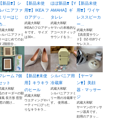
【新品❣️】シ
【新品未使
ほぼ新品❣️【Y
【新品未使
ルバニアファ
用❣️】IKEA フ
AMAHA】ギ
用❣️】ワイヤ
ミリーはじ
ロアデッ...
タレレ
レススピーカ
武蔵大和駅
武蔵大和駅
め...
ー...
IKEAのフロアデッ
ヤマハの本格的な
武蔵大和駅
武蔵大和駅
キです。 サイズ
アコースティック
シルバニアファミ
【高音質サウン
は30×...
サウンドをコ...
リーはじめてのお
ド】 DZ-018ワイ
家 2階部分...
ヤレスス...
フレーム 7個
【新品❣️未使
シルバニア用
【ヤーマ
セット
用】キラキラ
冷蔵庫
ン❣️】美顔
武蔵大和駅
武蔵大和駅
のヒール
器・マッサー
黒のオーダーの額
シルバニアファミ
武蔵大和駅
ジ
縁風 長方形 窓型
リー用の冷蔵庫で
ウエディングやパ
(窓の開け...
す。 使用感...
武蔵大和駅
ーティーにぴった
ヤーマンのマッサ
りなキラキラ...
ージ器具です。
顔用のアタッ...