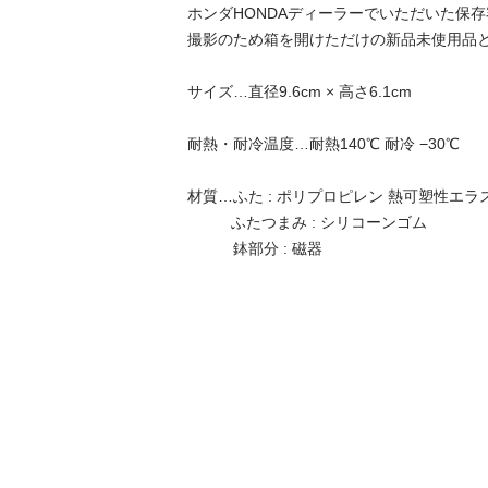
ホンダHONDAディーラーでいただいた保存
撮影のため箱を開けただけの新品未使用品と
サイズ…直径9.6cm × 高さ6.1cm

耐熱・耐冷温度…耐熱140℃ 耐冷 −30℃

材質…ふた : ポリプロピレン 熱可塑性エラス
          ふたつまみ : シリコーンゴム

　　　鉢部分 : 磁器