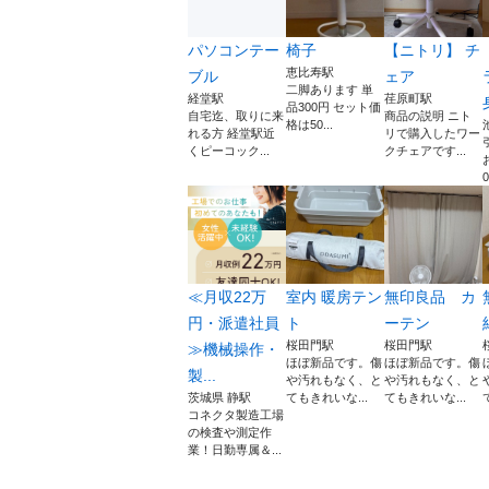
パソコンテー
椅子
【ニトリ】 チ
恵比寿駅
ブル
ェア
二脚あります 単
経堂駅
荏原町駅
品300円 セット価
自宅迄、取りに来
商品の説明 ニト
格は50...
れる方 経堂駅近
リで購入したワー
くピーコック...
クチェアです...
0
≪月収22万
室内 暖房テン
無印良品 カ
円・派遣社員
ト
ーテン
桜田門駅
桜田門駅
≫機械操作・
ほぼ新品です。傷
ほぼ新品です。傷
製...
や汚れもなく、と
や汚れもなく、と
茨城県 静駅
てもきれいな...
てもきれいな...
コネクタ製造工場
の検査や測定作
業！日勤専属＆...