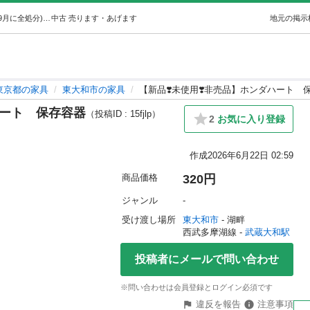
【新品❣️未使用❣️非売品】ホンダハート保存容器 (きみ⚠️9月に全処分) 武蔵大和の家具の中古あげます・譲ります｜ジモティーで不用品の処分
中古
売ります・あげます
地元の掲示
東京都の家具
東大和市の家具
【新品❣️未使用❣️非売品】ホンダハート 
ハート 保存容器
（投稿ID : 15fjlp）
2
お気に入り登録
作成
2026年6月22日 02:59
商品価格
320円
ジャンル
-
受け渡し場所
東大和市
 - 湖畔
西武多摩湖線 - 
武蔵大和駅
投稿者にメールで問い合わせ
※問い合わせは会員登録とログイン必須です
違反を報告
注意事項