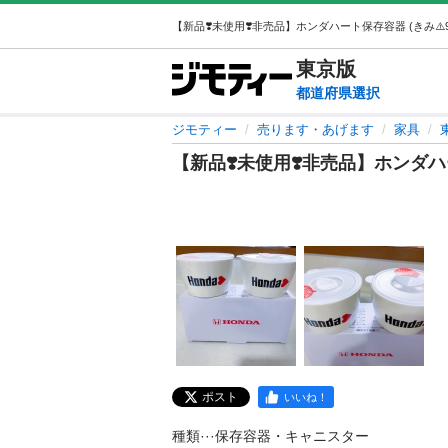
東京
版
都道府県選択
ジモティー
売ります・あげます
家具
【新品❣️未使用❣️非売品】ホンダ
ポスト
いいね！
種類···保存容器・キャニスター
