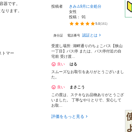
容器です。

投稿者
きみ⚠️9月に全処分
なります。

女性
投稿： 
91
5.0
(
161
)
認証とは
身分証
電話番号
受渡し場所: 湖畔通りのちょこバス【狭山
一丁目】バス停 または、バス停付近の自
トマー

宅前 受け渡...
良い
はる
スムーズなお取引をありがとうございまし
た。
良い
まさこう
この度は、ステキなお品物ありがとうござ
いました。 丁寧なやりとりで、安心して
お取...
評価をもっと見る