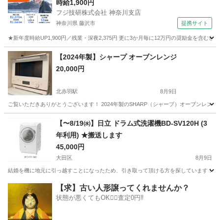
時給1,900円
フジ技研株式会社 神奈川支店
神奈川県 藤沢市
提携サイト
★新年度時給UP1,900円／残業・深夜2,375円 更に3か月毎に12万円の奨励金を含む
神奈川
藤沢市
その他
【2024年製】シャープ オーブンレンジ
20,000円
北赤羽駅
8月9日
ご覧いただきありがとうございます！ 2024年製のSHARP（シャープ）オーブンレンジ「
東京
板橋区
北赤羽駅
キッチン家電
【〜8/19㈬】日立 ドラム式洗濯機BD-SV120H (3
年利用) ★搬送します
45,000円
大田区
8月9日
結婚を機に地元に引っ越すことになったため、引き取って頂ける方を探しています！！ スペック
東京
大田区
生活家電
ドラム式洗濯機
【求】古い人形譲ってくれませんか？
状態が悪くてもOK🙆‍♀️査定0円‼️