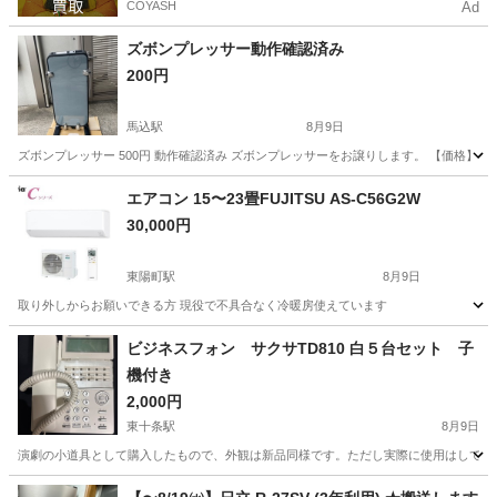
COYASH
Ad
ズボンプレッサー動作確認済み
200円
馬込駅
8月9日
ズボンプレッサー 500円 動作確認済み ズボンプレッサーをお譲りします。 【価格】 5
東京
大田区
馬込駅
生活家電
エアコン 15〜23畳FUJITSU AS-C56G2W
30,000円
東陽町駅
8月9日
取り外しからお願いできる方 現役で不具合なく冷暖房使えています
東京
江東区
東陽町駅
季節、空調家電
ビジネスフォン サクサTD810 白５台セット 子
機付き
2,000円
東十条駅
8月9日
演劇の小道具として購入したもので、外観は新品同様です。ただし実際に使用はしておら
東京
北区
東十条駅
電話、ＦＡＸ