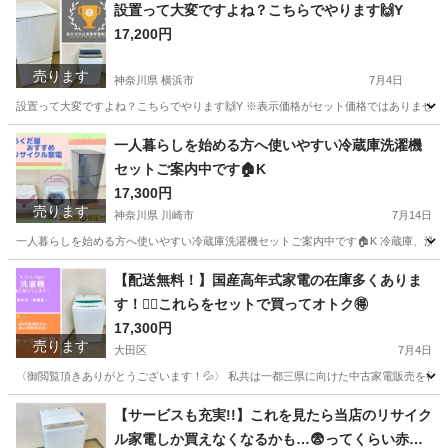
東京
荒川区
生活家電
YRZ
設置って大変ですよね？こちらでやります🙌Y
17,200円
売ります
神奈川県 横浜市
7月4日
設置って大変ですよね？こちらでやります🙌Y ※表示価格がセット価格ではありません、配送
神奈川
横浜市
生活家電
階段
一人暮らしを始める方へ使いやすい冷蔵庫洗濯機
セットご案内中です🏠K
17,300円
売ります
神奈川県 川崎市
7月14日
一人暮らしを始める方へ使いやすい冷蔵庫洗濯機セットご案内中です🏠K 冷蔵庫、洗濯機
神奈川
川崎市
生活家電
HITACHI
【配送無料！】国産高年式家電の在庫多くありま
す！👍🏻これらをセットで買ってオトク🉐
17,300円
売ります
大田区
7月4日
〈御閲覧頂きありがとうございます！💦〉 私共は一都三県に向けた中古家電販売を行って
東京
大田区
生活家電
神奈川
横浜市
生活家電
【サービスも充実!!】これを見たら当店のリサイク
ル家電しか買えなくなるかも…😨ってくらい赤字
取り付け