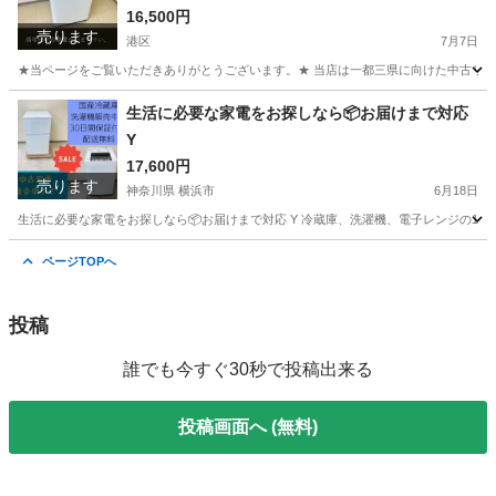
覚悟でやっております！
16,500円
売ります
港区
7月7日
★当ページをご覧いただきありがとうございます。★ 当店は一都三県に向けた中古リサイク
東京
港区
生活家電
生活に必要な家電をお探しなら📦お届けまで対応
Y
17,600円
売ります
神奈川県 横浜市
6月18日
生活に必要な家電をお探しなら📦お届けまで対応 Y 冷蔵庫、洗濯機、電子レンジの1点
神奈川
横浜市
生活家電
取り付け
ページTOPへ
投稿
誰でも今すぐ30秒で投稿出来る
投稿画面へ (無料)