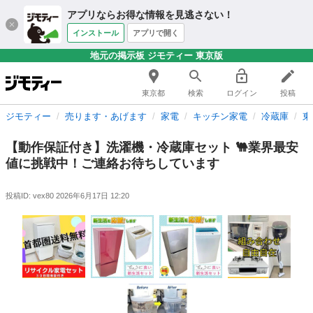
アプリならお得な情報を見逃さない！
インストール
アプリで開く
地元の掲示板 ジモティー 東京版
東京都
検索
ログイン
投稿
ジモティー
売ります・あげます
家電
キッチン家電
冷蔵庫
東
【動作保証付き】洗濯機・冷蔵庫セット 🐫業界最安
値に挑戦中！ご連絡お待ちしています
投稿ID: vex80
2026年6月17日 12:20