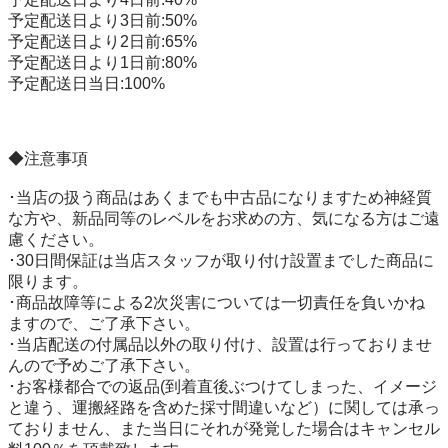
予定配送日より3日前:50%

予定配送日より2日前:65%

予定配送日より1日前:80%

予定配送日当日:100%

◆注意事項

･当店の扱う商品はあくまでも中古品になりますため神経質
な方や、新品同等のレベルをお求めの方、気になる方はご遠
慮ください。

･30日間保証は当店スタッフが取り付け設置までした商品に
限ります。

･商品故障等による2次災害については一切責任を負いかね
ますので、ご了承下さい。

･当店配送の付属品以外の取り付け、設置は行っておりませ
んので予めご了承下さい。

･お客様都合での返品(到着直後ぶつけてしまった、イメージ
と違う、運搬経路を含めた採寸間違いなど）に関しては承っ
ておりません、また当日にそれが発覚した場合はキャンセル