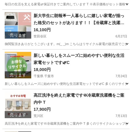
毎日の生活を支える家電🌿保証付きでご案内しています T ※表示価格がセット価格ではあ
東京
墨田区
キッチン家電
Comfee
新大学生に朗報🌟一人暮らしに嬉しい家電が揃っ
た格安のセットがあります！！【冷蔵庫と洗濯機
が一気に手に入る🌟】
16,100円
売ります
世田谷区
6月27日
御閲覧頂きありがとうございます。m(_ _)m こちらはリサイクル家電の販売店でございま
東京
世田谷区
キッチン家電
商品
新しい暮らしをスムーズに始めやすい便利な生活
家電セットです🌿C
18,000円
売ります
千葉県 千葉市
7月24日
新しい暮らしをスムーズに始めやすい便利な生活家電セットです🌿C 多くのリサイクルシ
千葉
千葉市
生活家電
AQUA
高圧洗浄を終えた家電です🧼冷蔵庫洗濯機をご案
内中 T
17,900円
売ります
荒川区
7月13日
高圧洗浄を終えた家電です🧼冷蔵庫洗濯機をご案内中 T 多くのリサイクルショップがあ