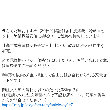
🐫らくだ屋おすすめ【30日間保証付き】洗濯機・冷蔵庫セ
ット	🐫業界最安値に挑戦中！ご連絡お待ちしています

【高年式家電格安販売宣言】【1～6点の組み合わせ自由な
家電】

※表示価格がセット価格ではありません、お問い合わせの際
は最後までご一読ください。

6年落ち以内の1点～6点まで自由に組み合わせられる家電セ
ットです！

御注文の際の流れは以下のたった3Stepです！

(お電話でのご注文希望の方は下記お店ページに記載の番号
https://jmty.jp/tokyo/ser-recy/article-oy1c7