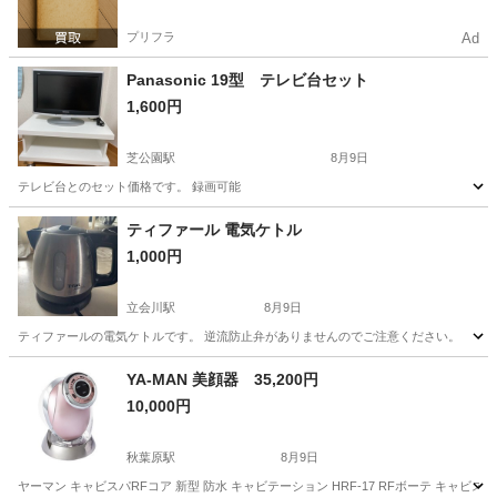
プリフラ
Ad
Panasonic 19型 テレビ台セット
1,600円
芝公園駅
8月9日
テレビ台とのセット価格です。 録画可能
東京
港区
芝公園駅
テレビ
ティファール 電気ケトル
1,000円
立会川駅
8月9日
ティファールの電気ケトルです。 逆流防止弁がありませんのでご注意ください。
東京
品川区
立会川駅
キッチン家電
ティファール
YA-MAN 美顔器 35,200円
10,000円
秋葉原駅
8月9日
ヤーマン キャビスパRFコア 新型 防水 キャビテーション HRF-17 RFボーテ キャビスパ 3