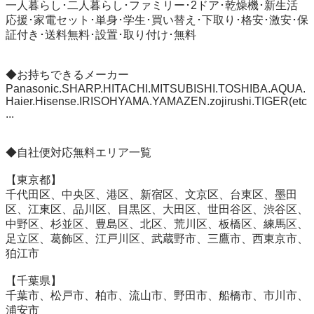
一人暮らし･二人暮らし･ファミリー･2ドア･乾燥機･新生活
応援･家電セット･単身･学生･買い替え･下取り･格安･激安･保
証付き･送料無料･設置･取り付け･無料

◆お持ちできるメーカー

Panasonic.SHARP.HITACHI.MITSUBISHI.TOSHIBA.AQUA.
Haier.Hisense.IRISOHYAMA.YAMAZEN.zojirushi.TIGER(etc
...

◆自社便対応無料エリア一覧

【東京都】

千代田区、中央区、港区、新宿区、文京区、台東区、墨田
区、江東区、品川区、目黒区、大田区、世田谷区、渋谷区、
中野区、杉並区、豊島区、北区、荒川区、板橋区、練馬区、
足立区、葛飾区、江戸川区、武蔵野市、三鷹市、西東京市、
狛江市

【千葉県】

千葉市、松戸市、柏市、流山市、野田市、船橋市、市川市、
浦安市
