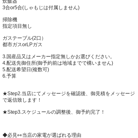
炊飯器

3合or5合(しゃもじは付属しません)

掃除機

指定項目無し

ガステーブル(2口）

都市ガスorLPガス

3.国産品又はメーカー指定無しかお選びください。

4.配送先御住所(御予約前は地域までで構いません)

5.配送希望日(複数可)

6.予算

★Step2.当店にてメッセージを確認後、御見積をメッセージ
で返信致します！

★Step3.スケジュールの調整後、御予約完了！

◆必見👀当店の家電が選ばれる理由
