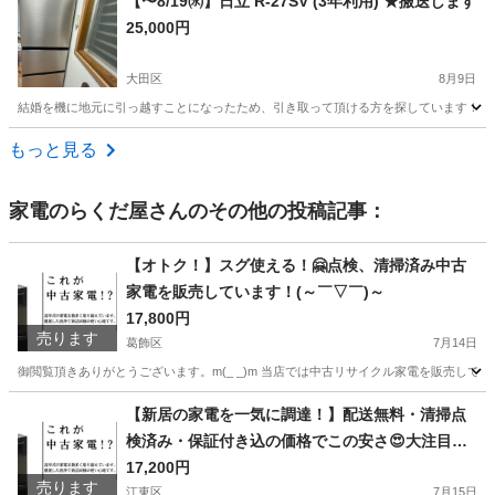
【〜8/19㈬】日立 R-27SV (3年利用) ★搬送します
25,000円
大田区
8月9日
結婚を機に地元に引っ越すことになったため、引き取って頂ける方を探しています！！ ス
東京
大田区
キッチン家電
もっと見る
家電のらくだ屋
さんのその他の投稿記事：
【オトク！】スグ使える！🤗点検、清掃済み中古
家電を販売しています！(～￣▽￣)～
17,800円
売ります
葛飾区
7月14日
御閲覧頂きありがとうございます。m(_ _)m 当店では中古リサイクル家電を販売してお
東京
葛飾区
キッチン家電
神奈川
横浜市
キッチン家電
【新居の家電を一気に調達！】配送無料・清掃点
検済み・保証付き込の価格でこの安さ😍大注目の
商品
中古家電です！
17,200円
売ります
江東区
7月15日