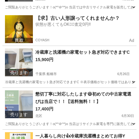
ご閲覧ありがとうございます！o(*^＠^*)o 当店では中古リサイクル家電を販売しており
東京
江東区
キッチン家電
千葉
松戸市
キッチン家電
【求】古い人形譲ってくれませんか？
状態が悪くてもOK🙆‍♀️査定0円‼️
無料
COYASH
Ad
冷蔵庫と洗濯機の家電セット急ぎ対応できますC
15,900円
売ります
千葉県 船橋市
6月26日
冷蔵庫と洗濯機の家電セット急ぎ対応できますC ※表示価格がセット価格ではありません、
千葉
船橋市
キッチン家電
階段
懇切丁寧に対応したします😄初めての中古家電選
びは当店で！！【送料無料！！】
17,400円
売ります
北区
6月30日
ご閲覧ありがとうございます！o(*^＠^*)o 当店はリサイクル家電を専門に販売しており
東京
北区
キッチン家電
千葉
市川市
キッチン家電
一人暮らし向け👍冷蔵庫洗濯機まとめてお得Y