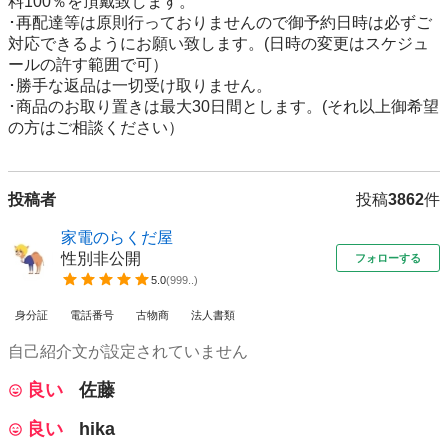
料100％を頂戴致します。

･再配達等は原則行っておりませんので御予約日時は必ずご
対応できるようにお願い致します。(日時の変更はスケジュ
ールの許す範囲で可）

･勝手な返品は一切受け取りません。

･商品のお取り置きは最大30日間とします。(それ以上御希望
投稿者
投稿
3862
件
家電のらくだ屋
性別非公開
フォローする
5.0
(
999..
)
身分証
電話番号
古物商
法人書類
自己紹介文が設定されていません
良い
佐藤
良い
hika