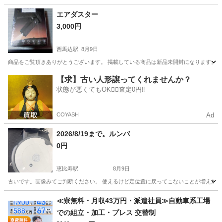
東京
千代田区
秋葉原駅
美容家電
エアダスター
3,000円
西馬込駅
8月9日
商品をご覧頂きありがとうございます。 掲載している商品は新品未開封になります。
東京
大田区
西馬込駅
その他
エアダスター
【求】古い人形譲ってくれませんか？
状態が悪くてもOK🙆‍♀️査定0円‼️
COYASH
Ad
2026/8/19まで。ルンバ
0円
恵比寿駅
8月9日
古いです。画像みてご判断ください。 使えるけど定位置に戻ってこないことが増えた為
東京
渋谷区
恵比寿駅
生活家電
≪寮無料・月収43万円・派遣社員≫自動車系工場
での組立・加工・プレス 交替制