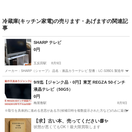
冷蔵庫(キッチン家電)の売ります・あげますの関連記
事
SHARP テレビ
0円
五反田駅
8月9日
メーカー：SHARP（シャープ） 品名：液晶カラーテレビ 型番：LC-32BD1 製造年：2006年製
東京
品川区
五反田駅
家電
SHARP
9/9迄【ジャンク品・0円】東芝 REGZA 50インチ
液晶テレビ（50G5）
0円
梅屋敷駅
8月9日
※取引を具体的に進める意思がある方(候補日時を複数提示された方など)のみに返信いた
東京
大田区
梅屋敷駅
テレビ
【求】古い本、売ってください📗✨
状態が悪くてもOK！最大限買取します