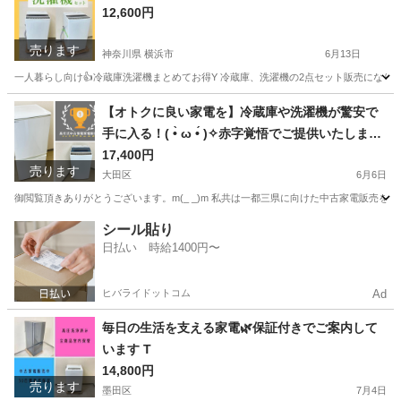
12,600円
取り付け
売ります
神奈川県 横浜市
6月13日
一人暮らし向け👍冷蔵庫洗濯機まとめてお得Y 冷蔵庫、洗濯機の2点セット販売になりま
神奈川
横浜市
キッチン家電
階段
【オトクに良い家電を】冷蔵庫や洗濯機が驚安で
手に入る！( •̀ ω •́ )✧赤字覚悟でご提供いたします
✨
17,400円
売ります
大田区
6月6日
御閲覧頂きありがとうございます。m(_ _)m 私共は一都三県に向けた中古家電販売を行っ
東京
大田区
キッチン家電
神奈川
横浜市
キッチン家電
シール貼り
日払い 時給1400円〜
取り付け
ヒバライドットコム
Ad
毎日の生活を支える家電🌿保証付きでご案内して
います T
14,800円
売ります
墨田区
7月4日