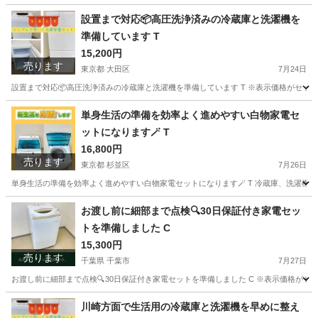
設置まで対応📦高圧洗浄済みの冷蔵庫と洗濯機を
準備しています T
15,200円
売ります
東京都 大田区
7月24日
設置まで対応📦高圧洗浄済みの冷蔵庫と洗濯機を準備しています T ※表示価格がセット価
東京
大田区
生活家電
YAMADA
単身生活の準備を効率よく進めやすい白物家電セ
ットになります🪄 T
16,800円
売ります
東京都 杉並区
7月26日
単身生活の準備を効率よく進めやすい白物家電セットになります🪄 T 冷蔵庫、洗濯機、
東京
杉並区
生活家電
AQUA
お渡し前に細部まで点検🔍30日保証付き家電セッ
トを準備しました C
15,300円
売ります
千葉県 千葉市
7月27日
お渡し前に細部まで点検🔍30日保証付き家電セットを準備しました C ※表示価格がセ
千葉
千葉市
生活家電
商品
川崎方面で生活用の冷蔵庫と洗濯機を早めに整え