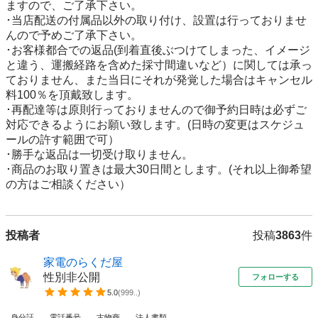
ますので、ご了承下さい。

･当店配送の付属品以外の取り付け、設置は行っておりませ
んので予めご了承下さい。

･お客様都合での返品(到着直後ぶつけてしまった、イメージ
と違う、運搬経路を含めた採寸間違いなど）に関しては承っ
ておりません、また当日にそれが発覚した場合はキャンセル
料100％を頂戴致します。

･再配達等は原則行っておりませんので御予約日時は必ずご
対応できるようにお願い致します。(日時の変更はスケジュ
ールの許す範囲で可）

･勝手な返品は一切受け取りません。

･商品のお取り置きは最大30日間とします。(それ以上御希望
投稿者
投稿
3863
件
家電のらくだ屋
性別非公開
フォローする
5.0
(
999..
)
身分証
電話番号
古物商
法人書類