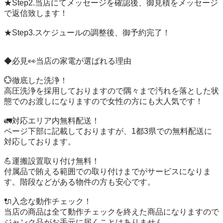
★Step2.当店にてメッセージを確認後、御見積をメッセージ
で返信致します！

★Step3.スケジュールの調整後、御予約完了！

◆必見👀当店の家電が選ばれる理由

💮徹底した洗浄！

高圧洗浄を採用しておりますので隅々まで汚れを落とした状
態でのお渡しになりますので女性の方にも大人気です！

🚛対応エリア内無料配送！

ページ下部に記載しておりますが、1都3県での無料配送に
対応しております。

💪運搬設置取り付け無料！

付属品で賄える範囲での取り付けまでがサービスになりま
す。階段などがある物件の方も安心です。

🔌入念な動作チェック！

当店の商品は全て動作チェックを終えた商品になりますので
ジャンク品がお手元に届くことはありません。
