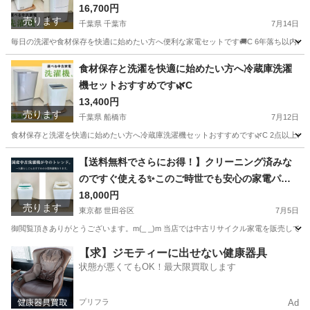
16,700円
売ります
千葉県 千葉市
7月14日
毎日の洗濯や食材保存を快適に始めたい方へ便利な家電セットです🚚C 6年落ち以内の1
千葉
千葉市
生活家電
AQUA
食材保存と洗濯を快適に始めたい方へ冷蔵庫洗濯
機セットおすすめです🌿C
13,400円
売ります
千葉県 船橋市
7月12日
食材保存と洗濯を快適に始めたい方へ冷蔵庫洗濯機セットおすすめです🌿C 2点以上のセ
千葉
船橋市
キッチン家電
商品
【送料無料でさらにお得！】クリーニング済みな
のですぐ使える✨このご時世でも安心の家電パッ
ク💎
18,000円
売ります
東京都 世田谷区
7月5日
御閲覧頂きありがとうございます。m(_ _)m 当店では中古リサイクル家電を販売しており
東京
世田谷区
生活家電
神奈川
横浜市
生活家電
【求】ジモティーに出せない健康器具
状態が悪くてもOK！最大限買取します
プリフラ
Ad