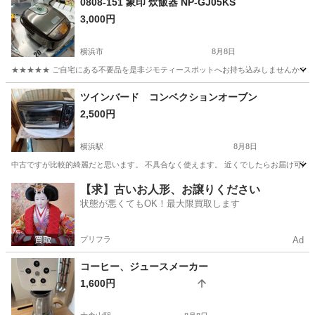
0808-151 象印 炊飯器 NP-GJ05KS
3,000円
横浜市
8月8日
★★★★★ ご自宅にある不要品を是非ジモティースポットへお持ち込みしませんか？ 家
神奈川
横浜市
キッチン家電
象印
ツインバード コンベクションオーブン
2,500円
横浜駅
8月8日
中古ですが比較的綺麗だと思います。 不具合なく使えます。 近くでしたらお届け可能です。 宜しくお願いします。 ht
神奈川
横浜市
横浜駅
キッチン家電
【求】古いお人形、お譲りください
状態が悪くてもOK！最大限買取します
プリフラ
Ad
コーヒー、ジュースメーカー
1,600円