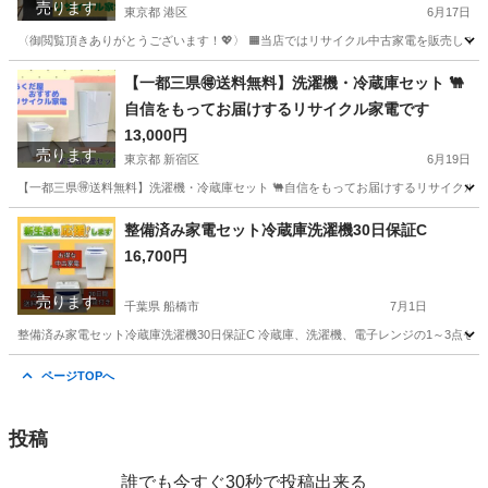
売ります
東京都 港区
6月17日
〈御閲覧頂きありがとうございます！💖〉 🟧当店ではリサイクル中古家電を販売していま
東京
港区
生活家電
千葉
松戸市
生活家電
取り付け
【一都三県🉐送料無料】洗濯機・冷蔵庫セット 🐫
自信をもってお届けするリサイクル家電です
13,000円
売ります
東京都 新宿区
6月19日
【一都三県🉐送料無料】洗濯機・冷蔵庫セット 🐫自信をもってお届けするリサイクル家電
東京
新宿区
キッチン家電
商品
整備済み家電セット冷蔵庫洗濯機30日保証C
16,700円
売ります
千葉県 船橋市
7月1日
整備済み家電セット冷蔵庫洗濯機30日保証C 冷蔵庫、洗濯機、電子レンジの1～3点セ
千葉
船橋市
キッチン家電
階段
ページTOPへ
投稿
誰でも今すぐ30秒で投稿出来る