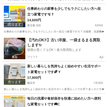
東京
品川区
キッチン家電
取り付け
仕事終わりの家事を少しでもラクにしたい方へ役
立つ家電です🫧 T
14,600円
売ります
東京都 北区
6月6日
仕事終わりの家事を少しでもラクにしたい方へ役立つ家電です🫧 T 冷蔵庫、洗濯機の2
東京
北区
キッチン家電
商品
【汚れOK‼️】古い洋服、一袋まるまる買取
します✨
状態が悪くてもOK！最大限買取します
プリフラ
Ad
新しい暮らしを気持ちよく始めやすい生活サポー
ト家電セットです🌈 Y
17,800円
売ります
横浜市
7月20日
新しい暮らしを気持ちよく始めやすい生活サポート家電セットです🌈 Y 多くのリサイク
神奈川
横浜市
生活家電
Hisense
毎日の洗濯や食材保存を快適に始めたい方へ便利
な家電セットです🚚C