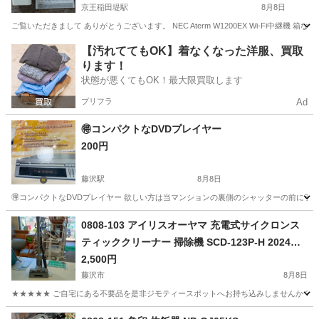
京王稲田堤駅
8月8日
ご覧いただきまして ありがとうございます。 NEC Aterm W1200EX Wi-Fi中継機
神奈川
川崎市
京王稲田堤駅
電話、ＦＡＸ
Aterm
【汚れててもOK】着なくなった洋服、買取
ります！
状態が悪くてもOK！最大限買取します
プリフラ
Ad
🉐コンパクトなDVDプレイヤー
200円
藤沢駅
8月8日
🉐コンパクトなDVDプレイヤー 欲しい方は当マンションの裏側のシャッターの前に引
神奈川
藤沢市
藤沢駅
テレビ
プレイヤー
0808-103 アイリスオーヤマ 充電式サイクロンス
ティッククリーナー 掃除機 SCD-123P-H 2024年
製
2,500円
藤沢市
8月8日
★★★★★ ご自宅にある不要品を是非ジモティースポットへお持ち込みしませんか？ 家
神奈川
藤沢市
生活家電
SCD