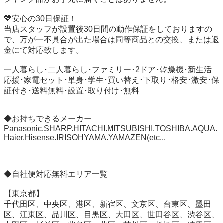
💖安心の30日保証！

当店スタッフが設置後30日間の動作保証をしておりますの
で、万が一不具合が出た場合は同等商品との交換、または返
金にて対応致します。

一人暮らし･二人暮らし･ファミリー･2ドア･乾燥機･新生活
応援･家電セット･単身･学生･買い替え･下取り･格安･激安･保
証付き･送料無料･設置･取り付け･無料

◆お持ちできるメーカー

Panasonic.SHARP.HITACHI.MITSUBISHI.TOSHIBA.AQUA.
Haier.Hisense.IRISOHYAMA.YAMAZEN(etc...

◆自社便対応無料エリア一覧

【東京都】

千代田区、中央区、港区、新宿区、文京区、台東区、墨田
区、江東区、品川区、目黒区、大田区、世田谷区、渋谷区、