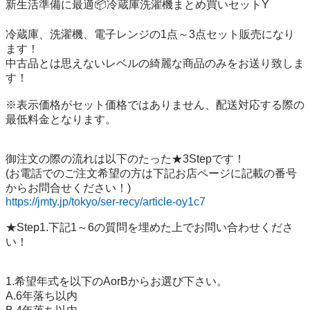
新生活準備に最適📦冷蔵庫洗濯機まとめ買いセットY

冷蔵庫、洗濯機、電子レンジの1点～3点セット販売になり
ます！

中古品とは思えないレベルの綺麗な商品のみをお送り致しま
す！

※表示価格がセット価格ではありません、配送対応する際の
最低料金となります。

御注文の際の流れは以下のたった★3Stepです！

(お電話でのご注文希望の方は下記お店ページに記載の番号
https://jmty.jp/tokyo/ser-recy/article-oy1c7
★Step1.下記1～6の質問を埋めた上でお問い合わせくださ
い！

1.希望年式を以下のAorBからお選び下さい。

A.6年落ち以内
