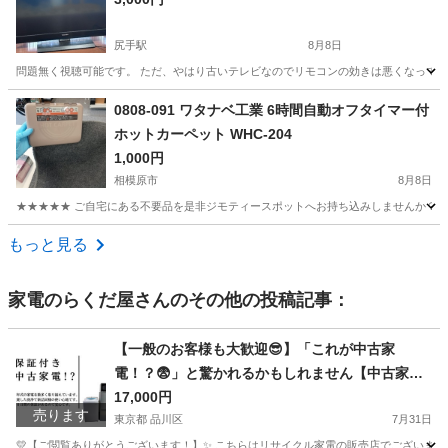
尻手駅
8月8日
問題無く視聴可能です。 ただ、やはり古いテレビなのでリモコンの効きは悪くなっています。
神奈川
川崎市
尻手駅
テレビ
REGZA
0808-091 ワタナベ工業 6時間自動オフタイマー付
ホットカーペット WHC-204
1,000円
相模原市
8月8日
★★★★★ ご自宅にある不要品を是非ジモティースポットへお持ち込みしませんか？ 家
神奈川
相模原市
季節、空調家電
ワタナベ
もっと見る
家電のらくだ屋
さんのその他の投稿記事：
【一般のお客様も大歓迎😎】「これが中古家
電！？😨」と驚かれるかもしれません【中古家電
販売✨】
17,000円
売ります
東京都 品川区
7月31日
💛【ご閲覧ありがとうございます！】✨ こちらはリサイクル家電の販売店でございます。🙇