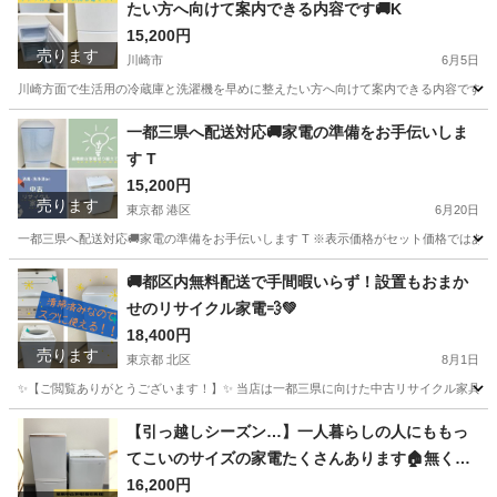
たい方へ向けて案内できる内容です🚚K
15,200円
売ります
川崎市
6月5日
川崎方面で生活用の冷蔵庫と洗濯機を早めに整えたい方へ向けて案内できる内容です🚚K
神奈川
川崎市
生活家電
商品
一都三県へ配送対応🚚家電の準備をお手伝いしま
す T
15,200円
売ります
東京都 港区
6月20日
一都三県へ配送対応🚚家電の準備をお手伝いします T ※表示価格がセット価格ではありま
東京
港区
キッチン家電
取り付け
🚚都区内無料配送で手間暇いらず！設置もおまか
せのリサイクル家電💨💚
18,400円
売ります
東京都 北区
8月1日
✨【ご閲覧ありがとうございます！】✨ 当店は一都三県に向けた中古リサイクル家具販売店
東京
北区
生活家電
神奈川
横浜市
生活家電
【引っ越しシーズン…】一人暮らしの人にももっ
てこいのサイズの家電たくさんあります🏠無くな
取り付け
る前に急いでご連絡を！
16,200円