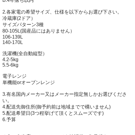
B.4年落ち以内

2.各家電の希望サイズ、仕様を以下からお選び下さい。

冷蔵庫(2ドア）

サイズパターン3種

80-105L(国産品にはありません）

106-139L

140-170L

洗濯機(全自動縦型）

4.2-5kg

5.5-6kg

電子レンジ

単機能orオーブンレンジ

3.有名国内メーカー又はメーカー指定無しかお選びくださ
い。

4.配送先御住所(御予約前は地域までで構いません)

5.配送希望日(3つ程挙げて頂くとスムーズです)

6.予算
