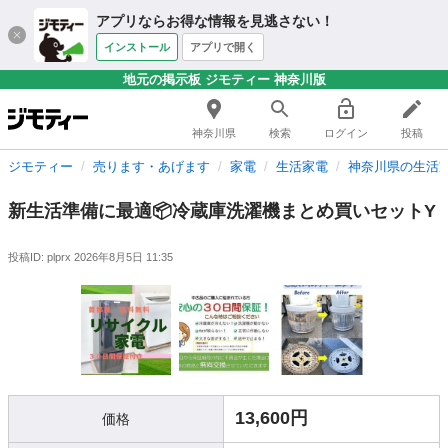
アプリならお得な情報を見逃さない！
インストール
アプリで開く
地元の掲示板 ジモティー 神奈川版
神奈川県
検索
ログイン
投稿
ジモティー
売ります・あげます
家電
生活家電
神奈川県の生活
新生活準備に最適📦冷蔵庫洗濯機まとめ買いセットY
投稿ID: plprx
2026年8月5日 11:35
13,600円
価格