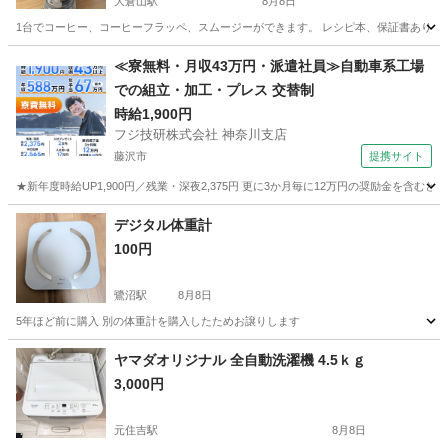
大倉山駅
8月8日
1台でコーヒー、コーヒーフラッペ、スムージーができます。 レシピ本、保証書あり。 2018年購
神奈川
横浜市
大倉山駅
キッチン家電
≪寮無料・月収43万円・派遣社員≫自動車系工場
での組立・加工・プレス 交替制
時給1,900円
フジ技研株式会社 神奈川支店
藤沢市
提携サイト
★新年度時給UP1,900円／残業・深夜2,375円 更に3か月毎に12万円の奨励金を含む
神奈川
藤沢市
その他
デジタル体重計
100円
鷺沼駅
8月8日
5年ほど前に購入 別の体重計を購入したためお譲りします
神奈川
横浜市
鷺沼駅
美容家電
体重計
ヤマダオリジナル 全自動洗濯機 4.5ｋｇ
3,000円
元住吉駅
8月8日