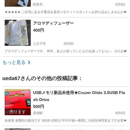
町田市
8月8日
★★★★★ ご自宅にある不要品を是非ジモティースポットへお持ち込みしませんか？ 家
東京
町田市
季節、空調家電
KKS
アロマディフューザー
400円
八王子市
8月8日
アロマディフューザーです。 昨年、友人が使っていたものを譲ってもらい、そのままの状
東京
八王子市
生活家電
もっと見る
ueda67
さんのその他の投稿記事：
USBメモリ新品未使用★Cruzer Glide 3.0USB Fla
sh Drive
500円
売ります
原宿駅
8月6日
未使用 未開封の新品です 16GB USB3.0 平日午後〜夜間に 渋谷区神宮前まで引き取
東京
渋谷区
原宿駅
メモリーカード