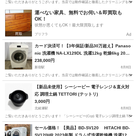
ご覧いただきありがとうございます。当店では動作確認と徹底したクリーニングを行った高品質な
東京
新宿区
新宿駅
キッチン家電
ドア
運べない家具、無料でお伺い＆即買取も
OK！
状態が悪くてもOK！最大限買取します
プリフラ
Ad
カード決済可！【3年保証/新品30万超え】Panaso
nic 洗濯機 NA-LX129DL 洗濯12kg 乾燥6kg 2025
年製
238,000円
新宿駅
8月8日
ご覧いただきありがとうございます。当店では動作確認と徹底したクリーニングを行った高品質な
東京
新宿区
新宿駅
生活家電
エリア
【新品未使用】シーシーピー 電子レンジ＆直火対
応 調理土鍋 TETTORI (テットリ)
3,000円
北綾瀬駅
8月8日
ご覧いただきありがとうございます！ 「シーシーピー(Ccp) 電子レンジ調理土鍋 TETTORI
東京
足立区
北綾瀬駅
キッチン家電
セール価格！ 【美品】BD-SV120 HITACHI BD-
SV120HR 2023年製 ドラム式洗濯乾燥機 洗濯12k