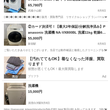
g 乾燥6kg 右開き 日立 ビッグドラム BIG DRUM
65,780円
ドラム洗濯機 ドラム式洗濯機 洗濯機 乾燥機 洗濯
武蔵小山駅
8月8日
乾燥機 自動投入 風アイロン 大容量 洗濯12キロ 乾
□◆□◆□◆□◆□◆□◆□◆□◆□ 販売・買取専門店 リサイクルショップ ランバールーム
燥6キロ ホワイト 白家電 ファミリー向け 一人暮ら
東京
品川区
武蔵小山駅
生活家電
②カード決済可！【最大2年保証/分解洗浄済み】P
し 二人暮らし 新生活 引越し 家電
anasonic 洗濯機 NA-VX800BL 洗濯11kg 乾燥6k
g 2021年製
55,000円
新宿駅
8月8日
ご覧いただきありがとうございます。当店では動作確認と徹底したクリーニングを行った高品質な
東京
新宿区
新宿駅
生活家電
ドラム式洗濯機
【汚れててもOK】着なくなった洋服、買取
ります！
状態が悪くてもOK！最大限買取します
プリフラ
Ad
洗濯機
15,000円
清澄白河駅
8月8日
https://panasonic.jp/wash/products/NA-F5B1.html 製品URLを貼っ