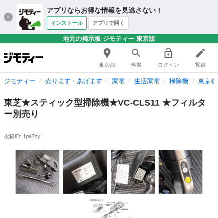
アプリならお得な情報を見逃さない！
インストール
アプリで開く
地元の掲示板 ジモティー 東京版
東京都
検索
ログイン
投稿
ジモティー
売ります・あげます
家電
生活家電
掃除機
東京都
東芝★スティック型掃除機★VC-CLS11 ★フィルタ
ー別売り
投稿ID: 1pa7zy