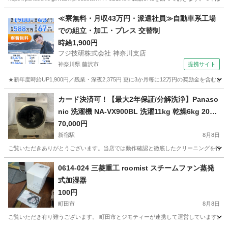
東京
江東区
清澄白河駅
生活家電
≪寮無料・月収43万円・派遣社員≫自動車系工場
での組立・加工・プレス 交替制
時給1,900円
フジ技研株式会社 神奈川支店
神奈川県 藤沢市
提携サイト
★新年度時給UP1,900円／残業・深夜2,375円 更に3か月毎に12万円の奨励金を含む
神奈川
藤沢市
その他
カード決済可！【最大2年保証/分解洗浄】Panaso
nic 洗濯機 NA-VX900BL 洗濯11kg 乾燥6kg 2021
年製
70,000円
新宿駅
8月8日
ご覧いただきありがとうございます。当店では動作確認と徹底したクリーニングを行った高品質な
東京
新宿区
新宿駅
生活家電
0614-024 三菱重工 roomist スチームファン蒸発
式加湿器
100円
町田市
8月8日
ご覧いただき有り難うございます。 町田市とジモティーが連携して運営しています。 粗