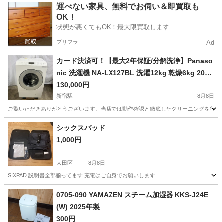
東京
町田市
季節、空調家電
roomist
運べない家具、無料でお伺い＆即買取も
OK！
状態が悪くてもOK！最大限買取します
プリフラ
Ad
カード決済可！【最大2年保証/分解洗浄】Panaso
nic 洗濯機 NA-LX127BL 洗濯12kg 乾燥6kg 2023
年製
130,000円
新宿駅
8月8日
ご覧いただきありがとうございます。当店では動作確認と徹底したクリーニングを行った高品質な
東京
新宿区
新宿駅
生活家電
エリア
シックスパッド
1,000円
大田区
8月8日
SIXPAD 説明書全部揃ってます 充電はご自身でお願いします
東京
大田区
美容家電
0705-090 YAMAZEN スチーム加湿器 KKS-J24E
(W) 2025年製
300円