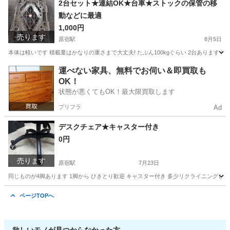
2台セット★連結OK★台車★ストックの保管の移
動などに最適
1,000円
売ります
原宿駅
8月5日
本体は軽いです 積載量はかなりの重さまで大丈夫! たぶん100kgぐらい 2台あります
東京
渋谷区
原宿駅
その他
運べない家具、無料でお伺い＆即買取も
OK！
状態が悪くてもOK！最大限買取します
プリフラ
Ad
デスクチェア★キャスター付き
0円
売ります
原宿駅
7月23日
同じものが4脚あります 1脚から ひきとり歓迎 キャスター付き 多少リクライニングします イ
東京
渋谷区
原宿駅
椅子
NOMINELL
ページTOPへ