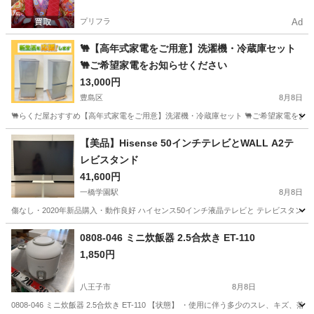
プリフラ
Ad
🐫【高年式家電をご用意】洗濯機・冷蔵庫セット
🐫ご希望家電をお知らせください
13,000円
豊島区
8月8日
🐫らくだ屋おすすめ【高年式家電をご用意】洗濯機・冷蔵庫セット 🐫ご希望家電をお知ら
東京
豊島区
生活家電
神奈川
横浜市
生活家電
【美品】Hisense 50インチテレビとWALL A2テ
レビスタンド
取り付け
41,600円
一橋学園駅
8月8日
傷なし・2020年新品購入・動作良好 ハイセンス50インチ液晶テレビと テレビスタンドEQ
東京
小平市
一橋学園駅
テレビ
0808-046 ミニ炊飯器 2.5合炊き ET-110
1,850円
八王子市
8月8日
0808-046 ミニ炊飯器 2.5合炊き ET-110 【状態】 ・使用に伴う多少のスレ、