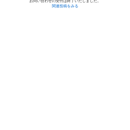
お問い合わせの受付は終了いたしました。
関連投稿をみる
初めての方へ
利用規約
プライバシーポリシー
プライバシー・ステートメント
健全化に資する運用方針
お問い合わせ
運営会社
サイトマップ
ご利用ガイド
フリーワードで探す
PC版で表示
都道府県選択
特定商取引法の表示
利用者情報の外部送信について
© 2011-
2026
Jmty, Inc.