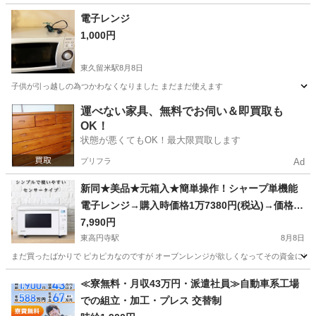
東京
八王子市
キッチン家電
現地
電子レンジ
1,000円
東久留米駅
8月8日
子供が引っ越しの為つかわなくなりました まだまだ使えます
東京
東久留米市
東久留米駅
キッチン家電
運べない家具、無料でお伺い＆即買取も
OK！
状態が悪くてもOK！最大限買取します
プリフラ
Ad
新同★美品★元箱入★簡単操作！シャープ単機能
電子レンジ→購入時価格1万7380円(税込)→価格相
談OKで！
7,990円
東高円寺駅
8月8日
まだ買ったばかりで ピカピカなのですが オーブンレンジが欲しくなってその資金にしたいので 出品します
東京
杉並区
東高円寺駅
キッチン家電
≪寮無料・月収43万円・派遣社員≫自動車系工場
での組立・加工・プレス 交替制