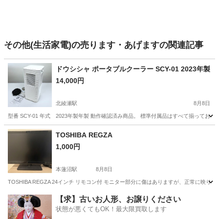
その他(生活家電)の売ります・あげますの関連記事
ドウシシャ ポータブルクーラー SCY-01 2023年製
14,000円
北綾瀬駅
8月8日
型番 SCY-01 年式 2023年製年製 動作確認済み商品。 標準付属品はすべて揃って
東京
足立区
北綾瀬駅
季節、空調家電
TOSHIBA REGZA
1,000円
本蓮沼駅
8月8日
TOSHIBA REGZA 24インチ リモコン付 モニター部分に傷はありますが、正常に映りま
東京
北区
本蓮沼駅
テレビ
REGZA
【求】古いお人形、お譲りください
状態が悪くてもOK！最大限買取します