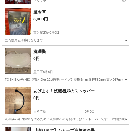
プリフラ
Ad
温冷庫
8,000円
東久留米駅
8月8日
室内使用温冷庫になります
東京
東久留米市
東久留米駅
キッチン家電
洗濯機
0円
墨田区
8月8日
TOSHIBA AW-4S3 容量4.2kg 2016年製 サイズ】幅563mm.奥行580mm.
東京
墨田区
生活家電
あげます！洗濯機扉のストッパー
0円
吉祥寺駅
8月8日
洗濯後の庫内湿気を取るために洗濯機の扉を開けておくストッパーです。 片側は強力
東京
武蔵野市
吉祥寺駅
生活家電
磁石
【譲ります】シャープ空気清浄機