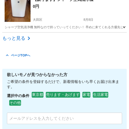
0円
大田区
8月8日
シャープ空気清浄機 無料なので持っていってください！ 早めに来てくれる方優先しま
東京
大田区
季節、空調家電
シャープ
もっと見る
ページTOPへ
欲しいモノが見つからなかった方
ご希望の条件を登録するだけで、新着情報をいち早くお届け出来ま
す。
東京都
売ります・あげます
家電
生活家電
選択中の条件
その他