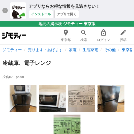
アプリならお得な情報を見逃さない！
インストール
アプリで開く
地元の掲示板 ジモティー 東京版
東京都
検索
ログイン
投稿
ジモティー
売ります・あげます
家電
生活家電
その他
東京都
冷蔵庫、電子レンジ
投稿ID: 1pa7di