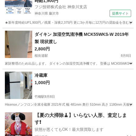
時給1,900円
フジ技研株式会社 神奈川支店
神奈川県 藤沢市
提携サイト
★新年度時給UP1,900円／残業・深夜2,375円 更に3か月毎に12万円の奨励金を含む
神奈川
藤沢市
その他
ダイキン 加湿空気清浄機 MCK55WKS-W 2019年
製 現状渡し
2,800円
桜街道駅
8月8日
家財整理のため出品します。 ダイキンの加湿空気清浄機です。 型番は MCK55WKS-W
東京
武蔵村山市
桜街道駅
季節、空調家電
冷蔵庫
1,000円
竹橋駅
8月8日
Hisenseノンフロン冷凍冷蔵庫 2021年式 幅 481mm 奥行 510mm 高さ 1180
東京
千代田区
竹橋駅
キッチン家電
Hisense
【夏の大掃除🧹】いらない人形、査定しま
す❗️
状態が悪くてもOK！最大限買取します