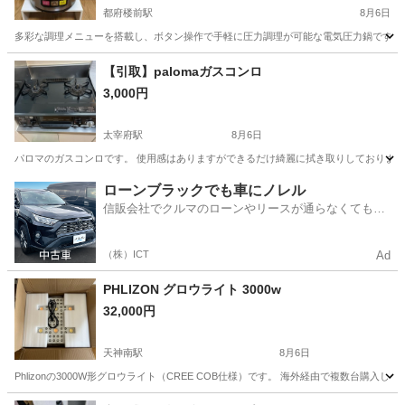
都府楼前駅
8月6日
多彩な調理メニューを搭載し、ボタン操作で手軽に圧力調理が可能な電気圧力鍋です。 - ブランド: Sh
福岡
太宰府市
都府楼前駅
キッチン家電
【引取】palomaガスコンロ
3,000円
太宰府駅
8月6日
パロマのガスコンロです。 使用感はありますができるだけ綺麗に拭き取りしております。
福岡
太宰府市
太宰府駅
キッチン家電
ガスコンロ
ローンブラックでも車にノレル
信販会社でクルマのローンやリースが通らなくてもク
ルマをご利用いただけるサービスがあります！
（株）ICT
Ad
PHLIZON グロウライト 3000w
32,000円
天神南駅
8月6日
Phlizonの3000W形グロウライト（CREE COB仕様）です。 海外経由で複数台
福岡
福岡市
天神南駅
家電
グロウテント