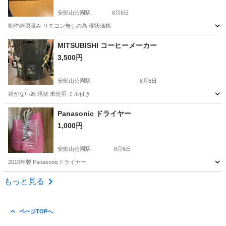
安部山公園駅
8月6日
動作確認済み リモコン無しの為 現状価格
福岡
北九州市
安部山公園駅
映像プレーヤー、レコーダー
MITSUBISHI コーヒーメーカー
3,500円
SONY
安部山公園駅
8月6日
箱がない為 現状 未使用 ミル付き
福岡
北九州市
安部山公園駅
キッチン家電
ミル
Panasonic ドライヤー
1,000円
安部山公園駅
8月6日
2010年製 Panasonicドライヤー
福岡
北九州市
安部山公園駅
美容家電
ドライヤー
もっと見る
ページTOPへ