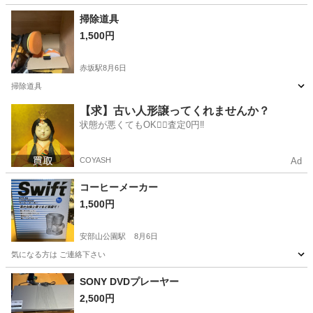
福岡
福岡市
赤坂駅
家電
掃除道具
1,500円
赤坂駅
8月6日
掃除道具
福岡
福岡市
赤坂駅
生活家電
【求】古い人形譲ってくれませんか？
状態が悪くてもOK🙆‍♀️査定0円‼️
COYASH
Ad
コーヒーメーカー
1,500円
安部山公園駅
8月6日
気になる方は ご連絡下さい
福岡
北九州市
安部山公園駅
キッチン家電
SONY DVDプレーヤー
2,500円