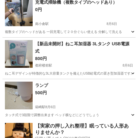
充電式掃除機（複数タイプのヘッドあり）
0円
南小倉駅
8月6日
複数タイプのヘッドがある 一回充電して２０分ぐらい使える 分解して洗える
福岡
北九州市
南小倉駅
生活家電
【新品未開封】ねこ耳加湿器 3Lタンク USB電源
式
800円
都府楼前駅
8月6日
ねこ耳デザインが特徴的な3L大容量タンクを備えたUSB給電式の置き型加湿器です。 - 製品名: ねこ耳加湿
福岡
太宰府市
都府楼前駅
季節、空調家電
ランプ
500円
箱崎駅
8月6日
タッチ式で3段階で調整出来ます ベッド横などにどうでしょう
福岡
福岡市
箱崎駅
生活家電
【実家の押し入れ整理】眠っている人形あ
りませんか？