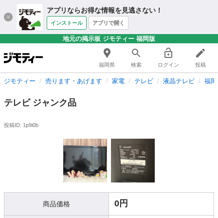
アプリならお得な情報を見逃さない！
インストール
アプリで開く
地元の掲示板 ジモティー 福岡版
福岡県
検索
ログイン
投稿
ジモティー
売ります・あげます
家電
テレビ
液晶テレビ
福岡
テレビ ジャンク品
投稿ID: 1p9i0b
0円
商品価格