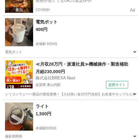
状態が悪くてもOK🙆‍♀️査定0円‼️
COYASH
Ad
電気ポット
400円
赤坂駅
8月6日
電気ポット
福岡
福岡市
赤坂駅
キッチン家電
≪月収28万円・派遣社員≫機械操作・製造補助
月給230,000円
株式会社BREXA Next
佐賀県 東山代駅
提携サイト
シリコンウェーハ製品の製造業務！【入社祝い金10万円支給】お友達やカップルとの応募
佐賀
伊万里市
東山代駅
その他
ライト
1,500円
赤坂駅
8月6日
撮影用照明