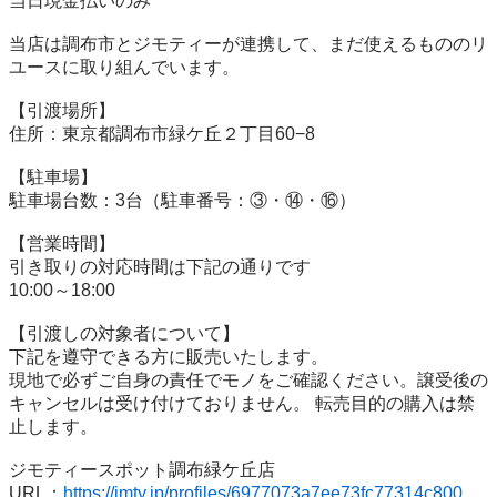
当⽇現⾦払いのみ

当店は調布市とジモティーが連携して、まだ使えるもののリ
ユースに取り組んでいます。

【引渡場所】

住所：東京都調布市緑ケ丘２丁目60−8

【駐⾞場】

駐車場台数：3台（駐車番号：③・⑭・⑯）

【営業時間】

引き取りの対応時間は下記の通りです

10:00～18:00

【引渡しの対象者について】

下記を遵守できる⽅に販売いたします。

現地で必ずご⾃⾝の責任でモノをご確認ください。譲受後の
キャンセルは受け付けておりません。 転売⽬的の購⼊は禁
⽌します。

ジモティースポット調布緑ケ丘店

URL：
https://jmty.jp/profiles/6977073a7ee73fc77314c800