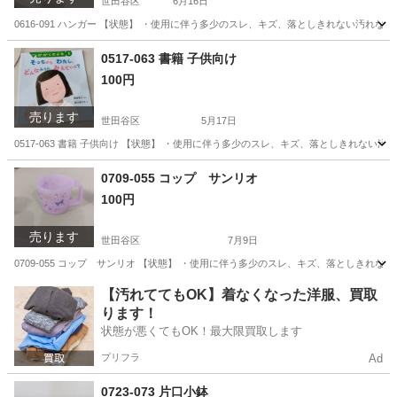
世田谷区
6月16日
0616-091 ハンガー 【状態】 ・使用に伴う多少のスレ、キズ、落としきれない汚れ
東京
世田谷区
洗濯用品
現地
0517-063 書籍 子供向け
100円
売ります
世田谷区
5月17日
0517-063 書籍 子供向け 【状態】 ・使用に伴う多少のスレ、キズ、落としきれな
東京
世田谷区
本/CD/DVD
現地
0709-055 コップ サンリオ
100円
売ります
世田谷区
7月9日
0709-055 コップ サンリオ 【状態】 ・使用に伴う多少のスレ、キズ、落としきれ
東京
世田谷区
食器
サンリオ
【汚れててもOK】着なくなった洋服、買取
ります！
状態が悪くてもOK！最大限買取します
プリフラ
Ad
0723-073 片口小鉢