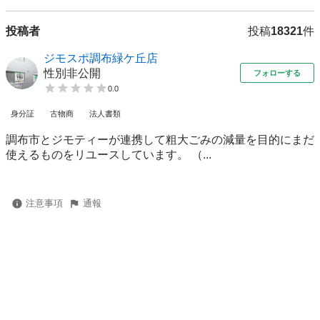
投稿者
投稿
18321
件
ジモスポ調布緑ケ丘店
性別非公開
フォローする
0.0
身分証
古物商
法人書類
調布市とジモティーが連携して粗⼤ごみの減量を⽬的にまだ
使えるものをリユースしています。 （...
注意事項
通報