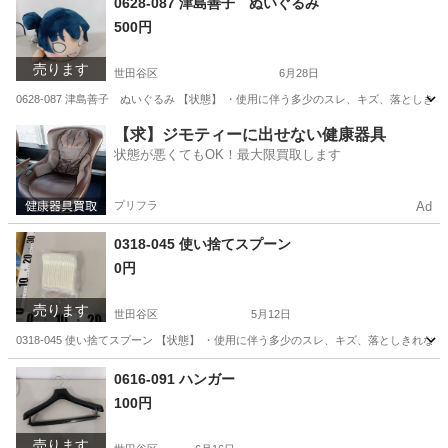
0628-087 津島善子 ぬいぐるみ
500円
売ります
世田谷区
6月28日
0628-087 津島善子 ぬいぐるみ 【状態】 ・使用に伴う多少のスレ、キズ、落とし
東京
世田谷区
おもちゃ
現地
【求】ジモティーに出せない健康器具
状態が悪くてもOK！最大限買取します
プリフラ
Ad
0318-045 使い捨てスプーン
0円
売ります
世田谷区
5月12日
0318-045 使い捨てスプーン 【状態】 ・使用に伴う多少のスレ、キズ、落としきれ
東京
世田谷区
スポーツ
現地
0616-091 ハンガー
100円
売ります