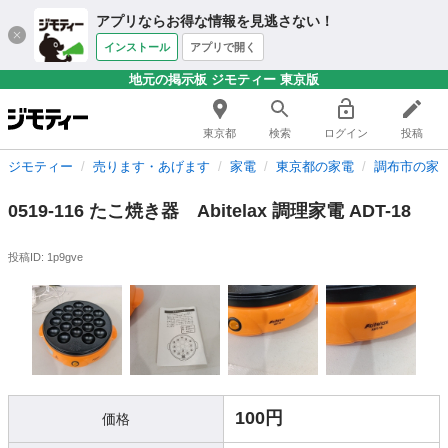
アプリならお得な情報を見逃さない！
インストール
アプリで開く
地元の掲示板 ジモティー 東京版
東京都
検索
ログイン
投稿
ジモティー
売ります・あげます
家電
東京都の家電
調布市の家
0519-116 たこ焼き器 Abitelax 調理家電 ADT-18
投稿ID: 1p9gve
100円
価格