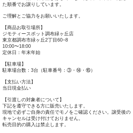
た順番でお譲りしています。

ご理解とご協力をお願いいたします。

【商品お取引場所】

ジモティースポット調布緑ヶ丘店

東京都調布市緑ヶ丘2丁目60−8

10:00〜18:00

定休日：年末年始

【駐⾞場】

駐車場台数：3台（駐車番号：③・⑭・⑯）

【⽀払い⽅法】

当日現金払い

【引渡しの対象者について】

下記を遵守できる⽅に販売いたします。

現地で必ずご⾃⾝の責任でモノをご確認ください。譲受後の
キャンセルは受け付けておりません。

転売⽬的の購⼊は禁⽌します。