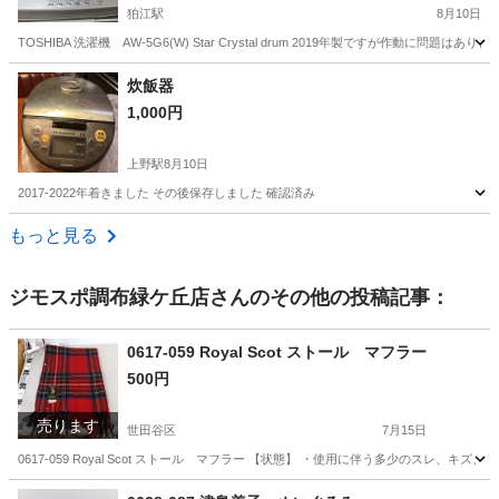
狛江駅
8月10日
TOSHIBA 洗濯機 AW-5G6(W) Star Crystal drum 2019年製ですが作動に
東京
狛江市
狛江駅
生活家電
炊飯器
1,000円
上野駅
8月10日
2017-2022年着きました その後保存しました 確認済み
東京
台東区
上野駅
キッチン家電
もっと見る
ジモスポ調布緑ケ丘店
さんのその他の投稿記事：
0617-059 Royal Scot ストール マフラー
500円
売ります
世田谷区
7月15日
0617-059 Royal Scot ストール マフラー 【状態】 ・使用に伴う多少のスレ
東京
世田谷区
小物
現地