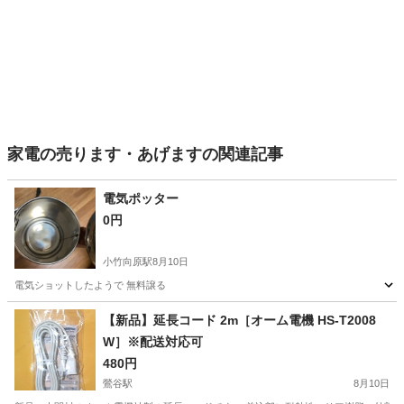
家電の売ります・あげますの関連記事
電気ポッター
0円
小竹向原駅
8月10日
電気ショットしたようで 無料譲る
東京
板橋区
小竹向原駅
キッチン家電
ポッター
【新品】延長コード 2m［オーム電機 HS-T2008
W］※配送対応可
480円
鶯谷駅
8月10日