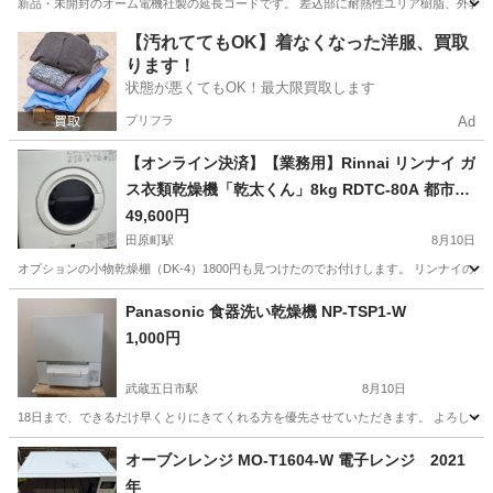
新品・未開封のオーム電機社製の延長コードです。 差込部に耐熱性ユリア樹脂、外郭部に
東京
台東区
鶯谷駅
生活家電
東京
台東区
入谷駅
【汚れててもOK】着なくなった洋服、買取
ります！
生活家電
延長コード
状態が悪くてもOK！最大限買取します
プリフラ
Ad
【オンライン決済】【業務用】Rinnai リンナイ ガ
ス衣類乾燥機「乾太くん」8kg RDTC-80A 都市ガ
ス｜8月中の引取限定
49,600円
田原町駅
8月10日
オプションの小物乾燥棚（DK-4）1800円も見つけたのでお付けします。 リンナイの業務用
東京
台東区
田原町駅
生活家電
Panasonic 食器洗い乾燥機 NP-TSP1-W
1,000円
武蔵五日市駅
8月10日
18日まで、できるだけ早くとりにきてくれる方を優先させていただきます。 よろしく
東京
あきる野市
武蔵五日市駅
キッチン家電
オーブンレンジ MO-T1604-W 電子レンジ 2021
年