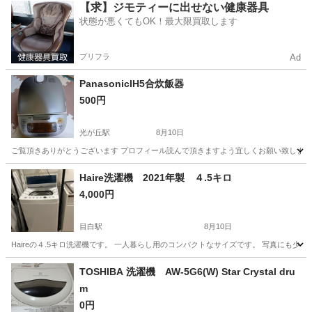
東京
北区
王子駅
キッチン家電
Panasonic
【求】ジモティーに出せない健康器具
状態が悪くてもOK！最大限買取します
プリフラ
Ad
PanasonicIH5合炊飯器
500円
光が丘駅
8月10日
ご覧頂きありがとうございます プロフィール読んで頂きますよう宜しくお願い致します
東京
練馬区
光が丘駅
キッチン家電
Panasonic
Haire洗濯機 2021年製 ４.5キロ
4,000円
目白駅
8月10日
Haireの４.5キロ洗濯機です。 一人暮らし用のコンパクトなサイズです。 写真にも少
東京
豊島区
目白駅
生活家電
見た目
TOSHIBA 洗濯機 AW-5G6(W) Star Crystal dru
m
0円