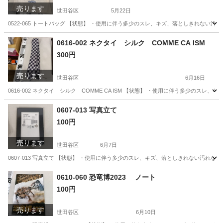
売ります
世田谷区
5月22日
0522-065 トートバッグ 【状態】 ・使用に伴う多少のスレ、キズ、落としきれない
東京
世田谷区
バッグ
現地
0616-002 ネクタイ シルク COMME CA ISM
300円
売ります
世田谷区
6月16日
0616-002 ネクタイ シルク COMME CA ISM 【状態】 ・使用に伴う多少の
東京
世田谷区
小物
現地
0607-013 写真立て
100円
売ります
世田谷区
6月7日
0607-013 写真立て 【状態】 ・使用に伴う多少のスレ、キズ、落としきれない汚れ
東京
世田谷区
インテリア雑貨/小物
現地
0610-060 恐竜博2023 ノート
100円
売ります
世田谷区
6月10日