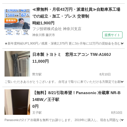
東京
目黒区
緑が丘駅
キッチン家電
≪寮無料・月収43万円・派遣社員≫自動車系工場
での組立・加工・プレス 交替制
時給1,900円
フジ技研株式会社 神奈川支店
神奈川県 藤沢市
提携サイト
★新年度時給UP1,900円／残業・深夜2,375円 更に3か月毎に12万円の奨励金を含む
神奈川
藤沢市
その他
日本製 トヨトミ 窓用エアコン TIW-A160J
11,000円
野方駅
8月10日
ご覧いただきありがとうございます。 自宅まで取りに来ていただける方限定でお願いいたし
東京
中野区
野方駅
季節、空調家電
【無料】8/21引取希望！Panasonic 冷蔵庫 NR-B
14BW／王子駅
0円
王子駅
8月10日
Panasonicの2ドア冷蔵庫を無料でお譲りします。 2019年に購入し、現在も問題なく使用しています