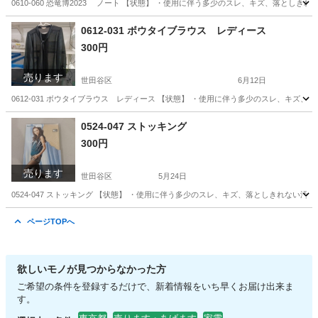
0610-060 恐竜博2023 ノート 【状態】 ・使用に伴う多少のスレ、キズ、落とし
東京
世田谷区
その他
恐竜
0612-031 ボウタイブラウス レディース
300円
売ります
世田谷区
6月12日
0612-031 ボウタイブラウス レディース 【状態】 ・使用に伴う多少のスレ、キズ
東京
世田谷区
ブラウス
現地
0524-047 ストッキング
300円
売ります
世田谷区
5月24日
0524-047 ストッキング 【状態】 ・使用に伴う多少のスレ、キズ、落としきれない
東京
世田谷区
小物
現地
ページTOPへ
欲しいモノが見つからなかった方
ご希望の条件を登録するだけで、新着情報をいち早くお届け出来ま
す。