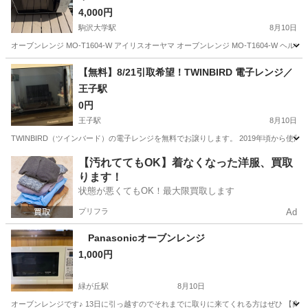
4,000円
駒沢大学駅
8月10日
オーブンレンジ MO-T1604-W アイリスオーヤマ オーブンレンジ MO-T1604-W
東京
世田谷区
駒沢大学駅
キッチン家電
【無料】8/21引取希望！TWINBIRD 電子レンジ／
王子駅
0円
王子駅
8月10日
TWINBIRD（ツインバード）の電子レンジを無料でお譲りします。 2019年頃から使用していま
東京
北区
王子駅
キッチン家電
TWINBIRD
【汚れててもOK】着なくなった洋服、買取
ります！
状態が悪くてもOK！最大限買取します
プリフラ
Ad
Panasonicオーブンレンジ
1,000円
緑が丘駅
8月10日
オーブンレンジです♪ 13日に引っ越すのでそれまでに取りに来てくれる方はぜひ 【商品概要】 ♦️Pan