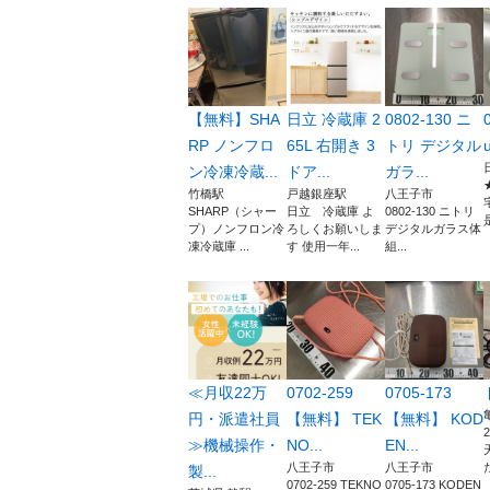
【無料】SHA
日立 冷蔵庫 2
0802-130 ニ
RP ノンフロ
65L 右開き 3
トリ デジタル
u
ン冷凍冷蔵...
ドア...
ガラ...
竹橋駅
戸越銀座駅
八王子市
SHARP（シャー
日立 冷蔵庫 よ
0802-130 ニトリ
プ）ノンフロン冷
ろしくお願いしま
デジタルガラス体
凍冷蔵庫 ...
す 使用一年...
組...
≪月収22万
0702-259
0705-173
円・派遣社員
【無料】 TEK
【無料】 KOD
≫機械操作・
NO...
EN...
八王子市
八王子市
製...
0702-259 TEKNO
0705-173 KODEN