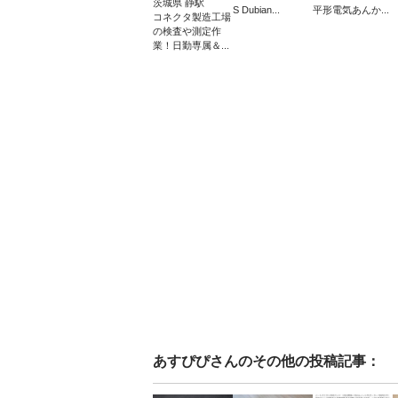
茨城県 静駅
S Dubian...
平形電気あんか...
コネクタ製造工場
の検査や測定作
業！日勤専属＆...
あすぴぴ
さんのその他の投稿記事：