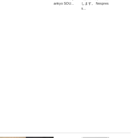
ankyo SOU...
します。 Nespres
s...