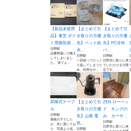
【新品未使用
【まとめて引
【まとめて引
品】東芝 ダク
き取りの方優
き取りの方優
ト用換気扇 ...
先】ペット給
先】PC冷却
日野駅
水...
パ...
品番間違いで購入
日野駅
日野駅
してしまいまし
一回使ってひっく
日野市に取りに来
た。 捨てよ...
り返してしまうた
ていただける方限
め、利用をや...
定です。 ...
昇降式テーブ
【まとめて引
ZEN ローベッ
ル
き取りの方優
ド キングの
日野駅
先】山善 電
み カーサ...
屋根の下でした
日野駅
気...
が、外に置いてお
日野市に取りに来
り、写真より劣...
日野駅