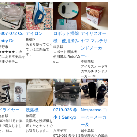
0807-072 Co
アイロン
ロボット掃除
アイリスオー
板橋区
ntry Dr...
機 使用済み
ヤマ マルチサ
あまり使ってなく
日野市
糀谷駅
ンドメーカ
て，ほぼ新品で
★★★★★ ご自
ロボット掃除機
す，
ー...
宅にある不要品を
使用済み Robo Va
是非ジモテ...
c ...
不動前駅
アイリスオーヤマ
のマルチサンドメ
ーカー IM...
ドライヤー
洗濯機
0719-026 希
Nespresso コ
亀有駅
練馬区
少！Sankyo
ーヒーメーカ
2024年11月に楽
洗濯機と洗濯機を
...
ー及...
天で購入しまし
置く台とセットで
た。 買...
お譲りします...
八王子市
越中島駅
0719-026 希少！S
断捨離のため出品