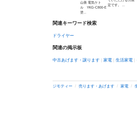
ていただける方限
山善 電気ケト
定です。 ...
ル YKG-C800-E
塗...
関連キーワード検索
ドライヤー
関連の掲示板
中古あげます・譲ります
家電
生活家電
ジモティー
売ります・あげます
家電