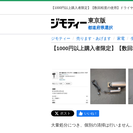
東京
版
都道府県選択
ジモティー
売ります・あげます
家電
【1000円以上購入者限定】【数
ポスト
いいね！
大量処分につき、個別の清掃は行いません。