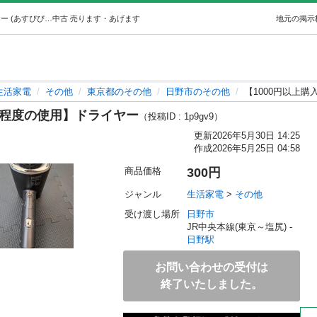
【1000円以上購入者限定】【数回程度の使用】ドライヤー (あすぴぴ) 日野の生活家電《その他》の中古あげます・譲ります｜ジモティーで不用品の処分
中古
売ります・あげます
地元の掲示
生活家電
その他
東京都のその他
日野市のその他
【1000円以上
回程度の使用】ドライヤー
（投稿ID : 1p9gv9）
更新
2026年5月30日 14:25
作成
2026年5月25日 04:58
商品価格
300円
ジャンル
生活家電
 > 
その他
受け渡し場所
日野市
JR中央本線(東京～塩尻) - 
日野駅
お問い合わせの受付は
終了いたしました。

