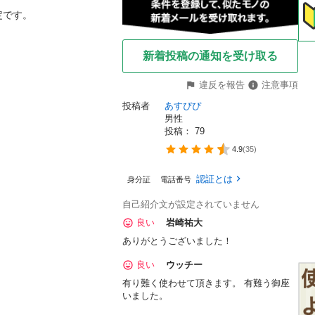
です。

新着投稿の通知を受け取る
違反を報告
注意事項
投稿者
あすぴぴ
男性
投稿： 
79
4.9
(
35
)
認証とは
身分証
電話番号
自己紹介文が設定されていません
良い
岩崎祐大
ありがとうございました！
良い
ウッチー
有り難く使わせて頂きます。 有難う御座
いました。