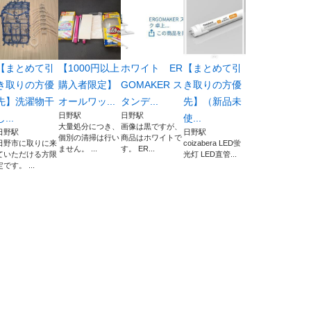
【まとめて引
【1000円以上
ホワイト ER
【まとめて引
き取りの方優
購入者限定】
GOMAKER ス
き取りの方優
先】洗濯物干
オールワッ...
タンデ...
先】（新品未
日野駅
日野駅
し...
使...
大量処分につき、
画像は黒ですが、
日野駅
日野駅
個別の清掃は行い
商品はホワイトで
日野市に取りに来
coizabera LED蛍
ません。 ...
す。 ER...
ていただける方限
光灯 LED直管...
定です。 ...