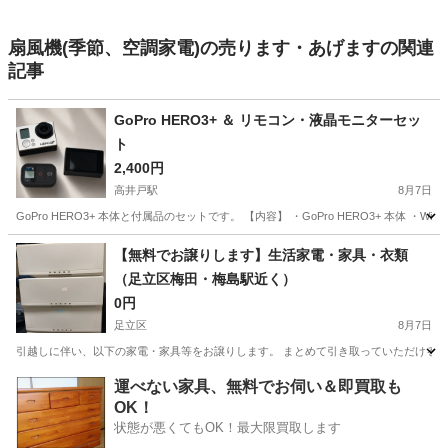
扇風機(季節、空調家電)の売ります・あげますの関連
記事
GoPro HERO3+ ＆ リモコン・液晶モニターセッ
ト
2,400円
高井戸駅
8月7日
GoPro HERO3+ 本体と付属品のセットです。 【内容】 ・GoPro HERO3+ 本体 ・Wi
東京
杉並区
高井戸駅
カメラ
GoPro
【無料でお譲りします】生活家電・家具・衣類
（足立区梅田・梅島駅近く）
0円
足立区
8月7日
引越しに伴い、以下の家電・家具等をお譲りします。 まとめて引き取っていただける方を優
東京
足立区
生活家電
運べない家具、無料でお伺い＆即買取も
OK！
状態が悪くてもOK！最大限買取します