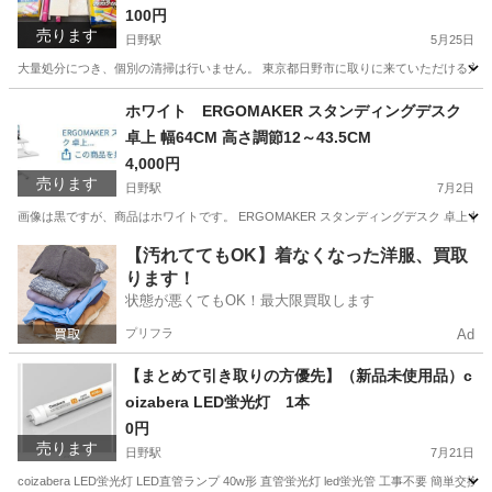
100円
売ります
日野駅
5月25日
大量処分につき、個別の清掃は行いません。 東京都日野市に取りに来ていただける方限
東京
日野市
日野駅
その他
シート
ホワイト ERGOMAKER スタンディングデスク
卓上 幅64CM 高さ調節12～43.5CM
4,000円
売ります
日野駅
7月2日
画像は黒ですが、商品はホワイトです。 ERGOMAKER スタンディングデスク 卓上 幅64
東京
日野市
日野駅
テーブル
【汚れててもOK】着なくなった洋服、買取
ります！
状態が悪くてもOK！最大限買取します
プリフラ
Ad
【まとめて引き取りの方優先】（新品未使用品）c
oizabera LED蛍光灯 1本
0円
売ります
日野駅
7月21日
coizabera LED蛍光灯 LED直管ランプ 40w形 直管蛍光灯 led蛍光管 工事不要 簡単交換G1