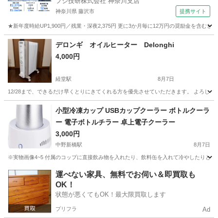
フジ技研株式会社 神奈川支店
神奈川県 藤沢市
提携サイト
★新年度時給UP1,900円／残業・深夜2,375円 更に3か月毎に12万円の奨励金を含む
神奈川
藤沢市
その他
デロンギ オイルヒーター Delonghi
4,000円
経堂駅
8月7日
12/28まで、できるだけ早くとりにきてくれる方を優先させていただきます。 よろし
東京
世田谷区
経堂駅
季節、空調家電
Delonghi
小型冷凍カップ USBカップクーラー ボトルクーラ
ー 電子ボトルチラー 卓上電子クーラー
3,000円
中野新橋駅
8月7日
※実物画像4~5 付属のコップに直接飲み物を入れたり、飲料缶を入れて冷やしたりと用途に合
東京
中野区
中野新橋駅
生活家電
運べない家具、無料でお伺い＆即買取も
OK！
状態が悪くてもOK！最大限買取します
プリフラ
Ad