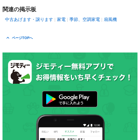
関連の掲示板
中古あげます・譲ります
家電
季節、空調家電
扇風機
ページTOPへ