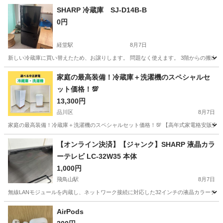
SHARP 冷蔵庫 SJ-D14B-B
0円
経堂駅
8月7日
新しい冷蔵庫に買い替えたため、お譲りします。 問題なく使えます。 3階からの搬出
東京
世田谷区
経堂駅
キッチン家電
SHARP
家庭の最高装備！冷蔵庫＋洗濯機のスペシャルセ
ット価格！💯
13,300円
品川区
8月7日
家庭の最高装備！冷蔵庫＋洗濯機のスペシャルセット価格！💯 【高年式家電格安販売宣言】
東京
品川区
生活家電
【オンライン決済】【ジャンク】SHARP 液晶カラ
ーテレビ LC-32W35 本体
1,000円
飛鳥山駅
8月7日
無線LANモジュールを内蔵し、ネットワーク接続に対応した32インチの液晶カラーテレビです。 - ブランド
東京
北区
飛鳥山駅
テレビ
カラーテレビ
AirPods