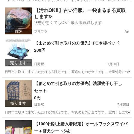
東京
日野市
日野駅
その他
【汚れOK‼️】古い洋服、一袋まるまる買取
します✨
状態が悪くてもOK！最大限買取します
プリフラ
Ad
【まとめて引き取りの方優先】PC冷却パッド
200円
売ります
日野駅
7月30日
日野市に取りに来ていただける方限定です。 写真のものが全てです。 大量処分につき
東京
日野市
日野駅
その他
【まとめて引き取りの方優先】洗濯物干し干し
セット
0円
売ります
日野駅
7月30日
日野市に取りに来ていただける方限定です。 写真のものが全てです。 室内干しにて利用
東京
日野市
日野駅
洗濯用品
【1000円以上購入者限定】オールワックスワイパ
ー＋替えシート5枚