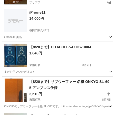
プリフラ
Ad
iPhone11
14,000円
桜田門駅
8月7日
iPhone11 美品
東京
千代田区
桜田門駅
その他
iPhone11
【8/20まで】HITACHI Lo-D HS-100M
1,048円
東陽町駅
8月7日
まだお使いいただけます
東京
江東区
東陽町駅
オーディオ
HITACHI
【8/20まで】サブウーファー 名機 ONKYO SL-60
5 アンプレス仕様
2,516円
東陽町駅
8月7日
ONKYOのサブウーファー名機 SL-605です。 https://audio-heritage.jp/ONKYO/speaker
東京
江東区
東陽町駅
オーディオ
ウーファー