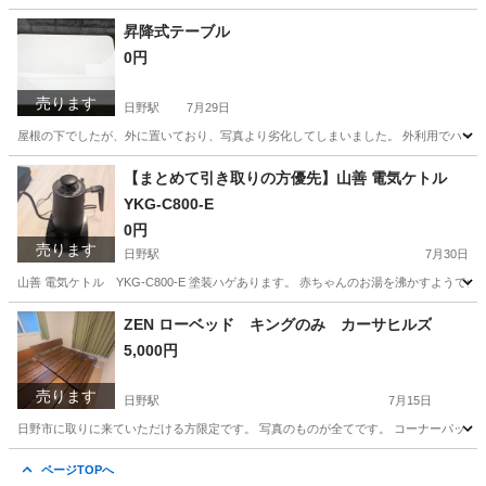
東京
日野市
日野駅
その他
LED
昇降式テーブル
0円
売ります
日野駅
7月29日
屋根の下でしたが、外に置いており、写真より劣化してしまいました。 外利用でハード
東京
日野市
日野駅
テーブル
【まとめて引き取りの方優先】山善 電気ケトル
YKG-C800-E
0円
売ります
日野駅
7月30日
山善 電気ケトル YKG-C800-E 塗装ハゲあります。 赤ちゃんのお湯を沸かすよう
東京
日野市
日野駅
キッチン家電
ZEN ローベッド キングのみ カーサヒルズ
5,000円
売ります
日野駅
7月15日
日野市に取りに来ていただける方限定です。 写真のものが全てです。 コーナーパッド
東京
日野市
日野駅
ベッド
ページTOPへ