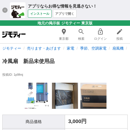
アプリならお得な情報を見逃さない！
インストール
アプリで開く
地元の掲示板 ジモティー 東京版
東京都
検索
ログイン
投稿
ジモティー
売ります・あげます
家電
季節、空調家電
扇風機
冷風扇 新品未使用品
投稿ID: 1p9fmj
3,000円
商品価格