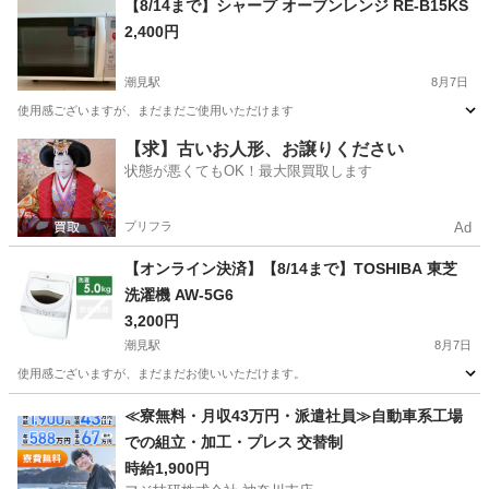
【8/14まで】シャープ オーブンレンジ RE-B15KS
2,400円
潮見駅
8月7日
使用感ございますが、まだまだご使用いただけます
東京
江東区
潮見駅
キッチン家電
【求】古いお人形、お譲りください
状態が悪くてもOK！最大限買取します
プリフラ
Ad
【オンライン決済】【8/14まで】TOSHIBA 東芝
洗濯機 AW-5G6
3,200円
潮見駅
8月7日
使用感ございますが、まだまだお使いいただけます。
東京
江東区
潮見駅
生活家電
≪寮無料・月収43万円・派遣社員≫自動車系工場
での組立・加工・プレス 交替制
時給1,900円