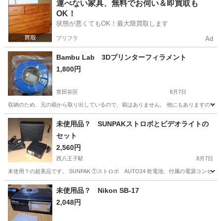
東京
豊島区
池袋駅
美容家電
運べない家具、無料でお伺い＆即買取も
OK！
状態が悪くてもOK！最大限買取します
プリフラ
Ad
Bambu Lab 3Dプリンターフィラメント
1,800円
世田谷区
8月7日
収納のため、元の箱から取り出しているので、箱はありません。 他にもありますので
東京
世田谷区
その他
未使用品？ SUNPAKストロボとビデオライトの
セット
2,560円
西八王子駅
8月7日
未使用？の超美品です。 SUNPAK ①ストロボ AUTO24 乾電池、付属の電源コンセントと
東京
八王子市
西八王子駅
カメラ
SUNPAK
未使用品？ Nikon SB-17
2,048円