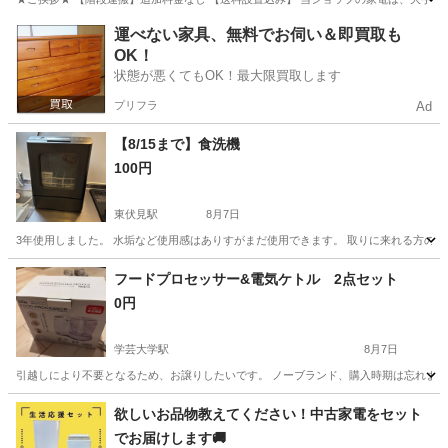
東京
府中市
多磨駅
生活家電
商品
運べない家具、無料でお伺い＆即買取も
OK！
状態が悪くてもOK！最大限買取します
プリフラ
Ad
【8/15まで】食洗機
100円
東伏見駅
8月7日
3年使用しました。 水垢など使用感はありすがまだ使用できます。 取りに来れる方のみ宜し
東京
練馬区
東伏見駅
キッチン家電
フードプロセッサー&電気ケトル 2点セット
0円
学芸大学駅
8月7日
引越しにより不要となるため、お譲りしたいです。 ノーブランド、購入時期は忘れまし
東京
目黒区
学芸大学駅
キッチン家電
欲しいお品物教えてください！中古家電をセット
でお届けします🚚