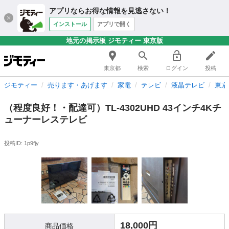
アプリならお得な情報を見逃さない！
インストール
アプリで開く
地元の掲示板 ジモティー 東京版
東京都
検索
ログイン
投稿
ジモティー
売ります・あげます
家電
テレビ
液晶テレビ
東京
（程度良好！・配達可）TL-4302UHD 43インチ4Kチ
ューナーレステレビ
投稿ID: 1p9fjy
18,000円
商品価格