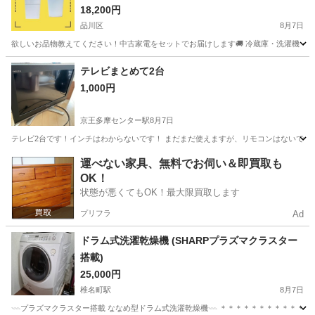
18,200円
品川区
8月7日
欲しいお品物教えてください！中古家電をセットでお届けします🚚 冷蔵庫・洗濯機・電
東京
品川区
キッチン家電
神奈川
横浜市
キッチン家電
テレビまとめて2台
1,000円
階段
京王多摩センター駅
8月7日
テレビ2台です！インチはわからないです！ まだまだ使えますが、リモコンはないです
東京
多摩市
京王多摩センター駅
テレビ
運べない家具、無料でお伺い＆即買取も
OK！
状態が悪くてもOK！最大限買取します
プリフラ
Ad
ドラム式洗濯乾燥機 (SHARPプラズマクラスター
搭載)
25,000円
椎名町駅
8月7日
𓇠プラズマクラスター搭載 ななめ型ドラム式洗濯乾燥機𓇠 ＊＊＊＊＊＊＊＊＊＊＊ お