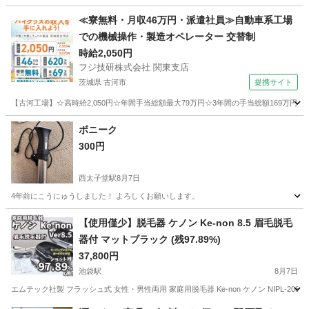
東京
豊島区
椎名町駅
生活家電
≪寮無料・月収46万円・派遣社員≫自動車系工場
での機械操作・製造オペレーター 交替制
時給2,050円
フジ技研株式会社 関東支店
茨城県 古河市
提携サイト
【古河工場】☆高時給2,050円☆年間手当総額最大79万円☆3年間の手当総額169万円
茨城
古河市
その他
ボニーク
300円
西太子堂駅
8月7日
4年前にこうにゅうしました！ よろしくお願いします。
東京
世田谷区
西太子堂駅
キッチン家電
【使用僅少】脱毛器 ケノン Ke-non 8.5 眉毛脱毛
器付 マットブラック (残97.89%)
37,800円
池袋駅
8月7日
エムテック社製 フラッシュ式 女性・男性両用 家庭用脱毛器 Ke-non ケノン NIPL-2080-