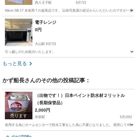
西八王子駅
8月7日
Nikon SB-17 未使用？の超美品です。 以前写真屋の叔父からいただいたのですが
東京
八王子市
西八王子駅
カメラ
Nikon
電子レンジ
0円
大山駅
8月7日
引っ越しのため処分いたします。
東京
板橋区
大山駅
キッチン家電
もっと見る
かず船長
さんのその他の投稿記事：
（出物です！）日本ペイント防水材２リットル
（長期保管品）
2,000円
売ります
井荻駅
5月19日
使用する為にホームセンターで防水工事をした為に不要になりました。 暗所にて4年く
東京
杉並区
井荻駅
その他
日本ペイント
ページTOPへ