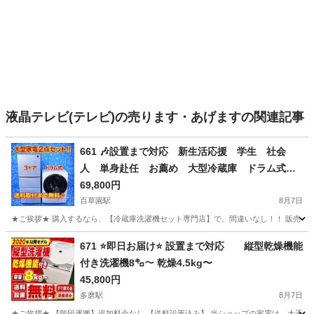
液晶テレビ(テレビ)の売ります・あげますの関連記事
661 🎶設置まで対応 新生活応援 学生 社会
人 単身赴任 お薦め 大型冷蔵庫 ドラム式洗
濯機 セット
69,800円
百草園駅
8月7日
★ご挨拶★ 購入するなら、【冷蔵庫洗濯機セット専門店】で、間違いなし！！ 販売セット台
東京
日野市
百草園駅
生活家電
ドラム式洗濯機
671 ⭐️即日お届け⭐️ 設置まで対応 縦型乾燥機能
付き洗濯機8㌔〜 乾燥4.5kg〜
45,800円
多磨駅
8月7日
★ご挨拶★ 【階段運搬】追加料金なし 【送料設置込み】 当ショップの家電は、大手不