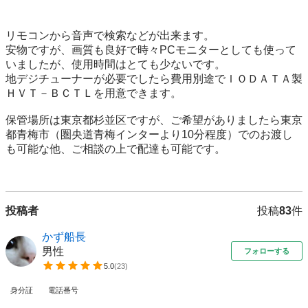
リモコンから音声で検索などが出来ます。

安物ですが、画質も良好で時々PCモニターとしても使って
いましたが、使用時間はとても少ないです。

地デジチューナーが必要でしたら費用別途でＩＯＤＡＴＡ製
ＨＶＴ－ＢＣＴＬを用意できます。

保管場所は東京都杉並区ですが、ご希望がありましたら東京
都青梅市（圏央道青梅インターより10分程度）でのお渡し
も可能な他、ご相談の上で配達も可能です。

投稿者
投稿
83
件
かず船長
男性
フォローする
5.0
(
23
)
身分証
電話番号